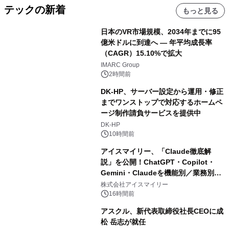
テックの新着
もっと見る
日本のVR市場規模、2034年までに95
億米ドルに到達へ ― 年平均成長率
（CAGR）15.10%で拡大
IMARC Group
2時間前
DK-HP、サーバー設定から運用・修正
までワンストップで対応するホームペ
ージ制作請負サービスを提供中
DK-HP
10時間前
アイスマイリー、「Claude徹底解
説」を公開！ChatGPT・Copilot・
Gemini・Claudeを機能別／業務別に
比較―自社に合う生成AIの選び方がわ
株式会社アイスマイリー
かる実践ガイド
16時間前
アスクル、新代表取締役社長CEOに成
松 岳志が就任