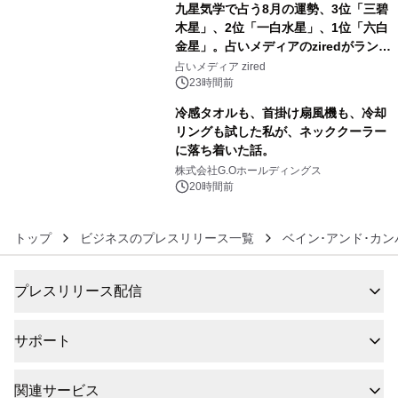
九星気学で占う8月の運勢、3位「三碧
木星」、2位「一白水星」、1位「六白
金星」。占いメディアのziredがランキ
5
ングを発表
占いメディア zired
23時間前
冷感タオルも、首掛け扇風機も、冷却
リングも試した私が、ネッククーラー
に落ち着いた話。
6
株式会社G.Oホールディングス
20時間前
トップ
ビジネスのプレスリリース一覧
ベイン･アンド･カン
プレスリリース配信
サポート
関連サービス