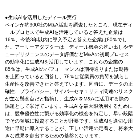
●生成AIを活用したディール実行
ベインが約300社のM&A活動を調査したところ、現在ディ
ールプロセスで生成AIを活用していると答えた企業は
16％、今後3年以内に導入予定と答えた企業は80％でし
た。アーリーアダプターは、ディール機会の洗い出しやデ
ューデリジェンスのデータ評価などM&Aの初期プロセス
の効率化に生成AIを活用しています。これらの企業の
85％は、生成AIのパフォーマンスは期待通りまたは期待
を上回っていると回答し、78％は従業員の負荷を減らし
生産性を改善できたと答えています。同時に、データの正
確性、プライバシー、サイバーセキュリティ関連のリスク
が主な懸念点だと指摘し、生成AIをM&Aに活用する際の
課題として挙げています。生成AIを最大限活用するために
は、競争優位性に繋がる効率化の機会を特定し、早い段階
でその領域に投資することが肝要です。生成AIを適切な用
途に早期に導入することが、正しい活用の定着と、将来大
きな成果を創出するための基盤となります。