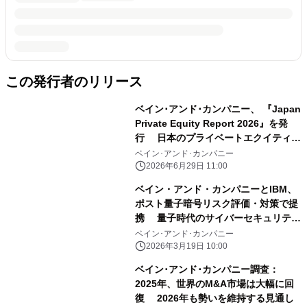
この発行者のリリース
ベイン･アンド･カンパニー、 『Japan
Private Equity Report 2026』を発
行 日本のプライベートエクイティ市
場：高収益が呼び込む競争激化
ベイン･アンド･カンパニー
2026年6月29日 11:00
ベイン・アンド・カンパニーとIBM、
ポスト量子暗号リスク評価・対策で提
携 量子時代のサイバーセキュリティ
対応を支援
ベイン･アンド･カンパニー
2026年3月19日 10:00
ベイン･アンド･カンパニー調査：
2025年、世界のM&A市場は大幅に回
復 2026年も勢いを維持する見通し