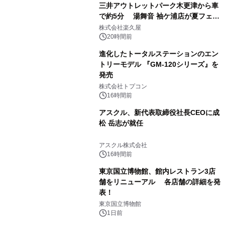
三井アウトレットパーク木更津から車
で約5分 湯舞音 袖ケ浦店が夏フェア
1
メニューを提供
株式会社楽久屋
20時間前
進化したトータルステーションのエン
トリーモデル 『GM-120シリーズ』を
発売
2
株式会社トプコン
16時間前
アスクル、新代表取締役社長CEOに成
松 岳志が就任
3
アスクル株式会社
16時間前
東京国立博物館、館内レストラン3店
舗をリニューアル 各店舗の詳細を発
表！
4
東京国立博物館
1日前