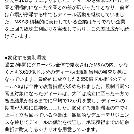
捉えられるようになりました。ディールを頻繁に行った企
業と消極的になった企業との差が広がった年となり、前者
は市場が停滞する中でもディール活動を継続していまし
た。M&Aを積極的に実行している企業はそうでない企業
を上回る総株主利回りを実現しており、この差は広がり続
けています。
●変化する規制環境
過去2年間にグローバル全体で発表されたM&Aの内、少な
くとも3,610億ドル分のディールは規制当局の審査対象に
なっています。最終的に成立した2,550億ドル相当のディ
ールのほぼ全件で改善措置が求められました。規制当局の
審査対象になったディールは、大半は成立に至った一方で
審査結果が出るまでに平均で12か月を要し、ディールの
期間が大幅に長期化しました。変化する規制環境の中でも
上手く立ち回っている企業は、徹底的なデューデリジェン
スを通じてディールの仮説を検証し、承認獲得までの紆余
曲折に耐えうるシナリオを用意しています。