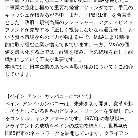
性・競争力に欠ける非コア事業の売却、M&Aを通じたコ
ア事業の強化は極めて重要な経営アジェンダです。手元の
キャッシュが積みあがる中、また、「PBR1倍」を合言葉
とした、政府・規制当局のプレッシャー、アクティビスト
ファンドが先導する「正しく投資しないなら還元せよ」と
いう資本市場からの圧力が強まる中で、M&Aにより積極
的に取り組む企業が増えてきています。一方、M&Aの価
値を最大化する上では、経験を積み、その経験を正しく組
織知にしていく工夫が重要です。」
本稿では、日本企業のあるべき取り組みについてもご紹介
しています。
【ベイン･アンド･カンパニーについて】
ベイン･アンド･カンパニーは、未来を切り開き、変革を起
こそうとしている世界のビジネス・リーダーを支援してい
るコンサルティングファームです。1973年の創設以来、
クライアントの成功をベインの成功指標とし、世界40か
国65都市のネットワークを展開しています。クライアン