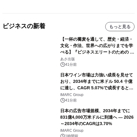
ビジネスの新着
もっと見る
【一杯の蕎麦を通して、歴史・経済・
文化・作法、世界への広がりまでを学
べる】『ビジネスエリートのための 教
養としての蕎麦』2026年8月25日
あさ出版
（火）発売
41分前
日本ワイン市場は力強い成長を見せて
おり、2034年までに米ドル 50.4 十億
に達し、CAGR 5.07%で成長すると予
測
IMARC Group
41分前
日本の広告市場規模、2034年までに
831億4,000万米ドルに到達へ ― 2026
～2034年のCAGRは3.70%
IMARC Group
1時間前