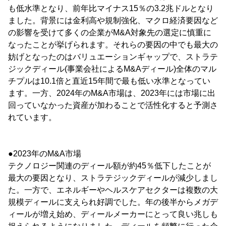
も低水準となり、前年比マイナス15％の3.2兆ドルとなり
ました。背景には金利高や規制強化、マクロ経済要因など
の影響を受けて多くの企業がM&A対象先の選定に慎重に
なったことが挙げられます。それらの要因の中でも最大の
妨げとなったのはバリュエーションギャップで、ストラテ
ジックディール(事業会社によるM&Aディール)全体のマル
チプルは10.1倍と直近15年間で最も低い水準となってい
ます。一方、2024年のM&A市場は、2023年には市場に出
回っていなかった資産が加わることで活性化すると予測さ
れています。
●2023年のM&A市場
テクノロジー関連のディール額が約45％低下したことが
最大の要因となり、ストラテジックディールが減少しまし
た。一方で、エネルギーやヘルスケアセクターは複数の大
規模ディールに支えられ好調でした。年の後半からメガデ
ィールが増え始め、ディールメーカーにとって良い兆しも