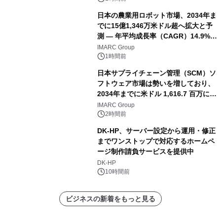
日本の農業用ロボット市場、2034年ま
でに15億1,346万米ドル超へ拡大と予
測 ― 年平均成長率（CAGR）14.9%を
記録
IMARC Group
1時間前
日本サプライチェーン管理（SCM）ソ
フトウェア市場は勢いを増しており、
2034年までに米ドル 1,616.7 百万に達
し、CAGR 3.42%で成長すると予測
IMARC Group
2時間前
DK-HP、サーバー設定から運用・修正
までワンストップで対応するホームペ
ージ制作請負サービスを提供中
DK-HP
10時間前
ビジネスの新着をもっと見る