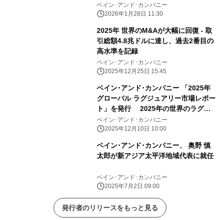
ベイン･アンド･カンパニー
2026年1月28日 11:30
2025年 世界のM&Aが大幅に回復 - 取
引総額4.8兆ドルに達し、過去2番目の
高水準を記録
ベイン･アンド･カンパニー
2025年12月25日 15:45
ベイン･アンド･カンパニー 「2025年
グローバル ラグジュアリー市場レポー
ト」を発行 2025年の世界のラグジ
ュアリー市場は不確実性が続くなかで
ベイン･アンド･カンパニー
も 1.44兆ユーロ規模で横ばいを維持
2025年12月10日 10:00
ベイン･アンド･カンパニー、 奥野 慎
太郎が新アジア太平洋地域代表に就任
ベイン･アンド･カンパニー
2025年7月2日 09:00
発行者のリリースをもっと見る