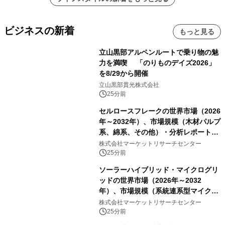
ビジネスの新着
もっと見る
立山黒部アルペンルートで乗り物の魅
力を満喫 「のりものデイズ2026」
を8/29から開催
立山黒部貫光株式会社
25分前
セルロースフレークの世界市場（2026
年～2032年）、市場規模（木材パルプ
系、綿系、その他）・分析レポートを
発表
株式会社マーケットリサーチセンター
25分前
ソーラーハイブリッド・マイクログリ
ッドの世界市場（2026年～2032
年）、市場規模（系統連系型マイクロ
グリッド、独立型マイクログリッ
株式会社マーケットリサーチセンター
ド）・分析レポートを発表
25分前