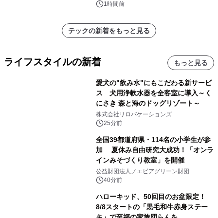
1時間前
テックの新着をもっと見る
ライフスタイルの新着
もっと見る
愛犬の"飲み水"にもこだわる新サービ
ス 犬用浄軟水器を全客室に導入～く
にさき 森と海のドッグリゾート～
株式会社リロバケーションズ
25分前
全国39都道府県・114名の小学生が参
加 夏休み自由研究大成功！「オンラ
インみそづくり教室」を開催
公益財団法人ノエビアグリーン財団
40分前
ハローキッド、50回目のお盆限定！
8/8スタートの「黒毛和牛赤身ステー
キ」で至福の家族団らんを