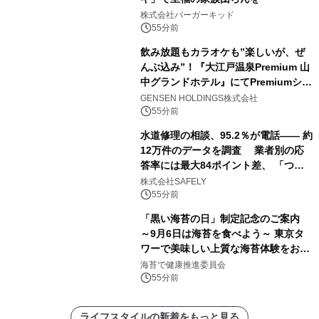
株式会社バーガーキッド
55分前
飲み放題もカラオケも”楽しいが、ぜ
んぶ込み”！『大江戸温泉Premium 山
中グランドホテル』にてPremiumシリ
ーズ初のオールインクルーシブ導入
GENSEN HOLDINGS株式会社
55分前
水道修理の相談、95.2％が電話―― 約
12万件のデータを調査 業者別の応
答率には最大84ポイント差、 「つな
がりやすさ」も選定基準に
株式会社SAFELY
55分前
「黒い海苔の日」制定記念のご案内
～9月6日は海苔を食べよう～ 東京タ
ワーで美味しい上質な海苔体験をお届
けします！
海苔で健康推進委員会
55分前
ライフスタイルの新着をもっと見る