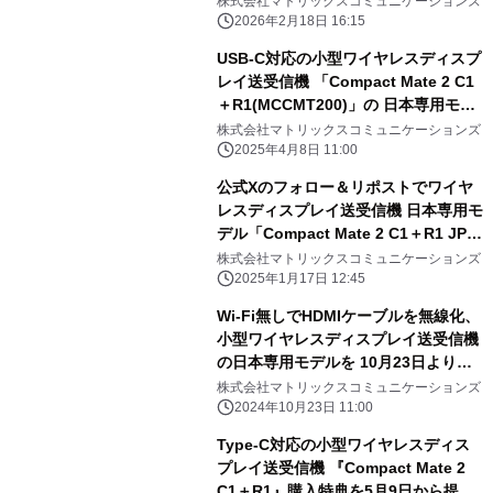
株式会社マトリックスコミュニケーションズ
ト」を開発 2026年2月より同梱開始
2026年2月18日 16:15
のお知らせ
USB-C対応の小型ワイヤレスディスプ
レイ送受信機 「Compact Mate 2 C1
＋R1(MCCMT200)」の 日本専用モデ
ル「Compact Mate 2 C1＋R1
株式会社マトリックスコミュニケーションズ
JP(MCCMT250)」 への移行による販
2025年4月8日 11:00
売終了のお知らせ。
公式Xのフォロー＆リポストでワイヤ
レスディスプレイ送受信機 日本専用モ
デル「Compact Mate 2 C1＋R1 JP」
を プレゼントするキャンペーンを1月
株式会社マトリックスコミュニケーションズ
17日より開催！
2025年1月17日 12:45
Wi-Fi無しでHDMIケーブルを無線化、
小型ワイヤレスディスプレイ送受信機
の日本専用モデルを 10月23日より先
行発売
株式会社マトリックスコミュニケーションズ
2024年10月23日 11:00
Type-C対応の小型ワイヤレスディス
プレイ送受信機 『Compact Mate 2
C1＋R1』購入特典を5月9日から提供