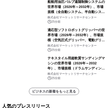
船舶用油圧バルブ遠隔制御システムの
世界市場（2026年～2032年）、市場
規模（全自動システム、半自動システ
ム）・分析レポートを発表
株式会社マーケットリサーチセンター
25分前
適応型ソフトロボットグリッパーの世
界市場（2026年～2032年）、市場規
模（空気圧式グリッパー、電動グリッ
パー）・分析レポートを発表
株式会社マーケットリサーチセンター
25分前
テキスタイル用超軟質サンディングマ
シンの世界市場（2026年～2032
年）、市場規模（ドラムサンディング
マシン、ジェットサンディングマシ
株式会社マーケットリサーチセンター
ン、ローラーサンディングマシン、そ
25分前
の他）・分析レポートを発表
ビジネスの新着をもっと見る
人気のプレスリリース