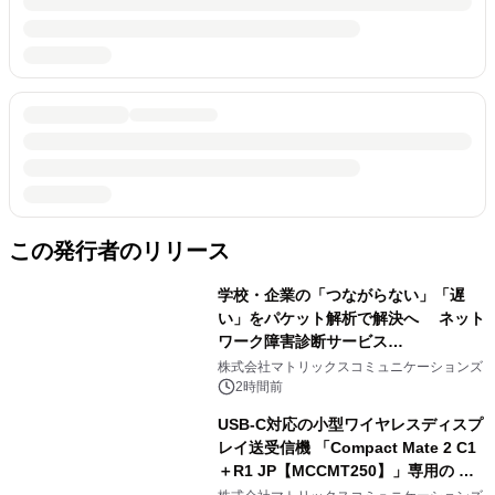
この発行者のリリース
学校・企業の「つながらない」「遅
い」をパケット解析で解決へ ネット
ワーク障害診断サービス
「Sonarman」の一般販売を開始
株式会社マトリックスコミュニケーションズ
2時間前
USB-C対応の小型ワイヤレスディスプ
レイ送受信機 「Compact Mate 2 C1
＋R1 JP【MCCMT250】」専用の シ
リコンプロテクター「ホワイトハッ