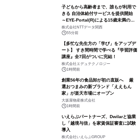
子どもから高齢者まで、誰もが利用で
きる 自治体給付サービスを提供開始
～EYE-Portal(R)による15歳未満の本
人認証と デジタルデバイド対策で実現
株式会社NTTデータ関西
～
55分前
【多忙な先生方の「学び」をアップデ
ート】 すき間時間で学べる『学習評価
講座』全7回がついに完結！
株式会社エデュテクノロジー
1時間前
創業56年の食品卸が初の直販へ 厳
選おつまみの新ブランド「ええもん
家」が楽天市場にオープン
大坂屋物産株式会社
1時間前
いえらぶパートナーズ、Dwilarと協業
し「越境与信」を家賃保証審査に試験
導入
株式会社いえらぶGROUP