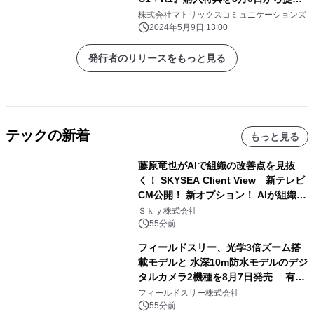
開始
株式会社マトリックスコミュニケーションズ
2024年5月9日 13:00
発行者のリリースをもっと見る
テックの新着
もっと見る
藤原竜也がAIで組織の改善点を見抜
く！ SKYSEA Client View 新テレビ
CM公開！ 新オプション！ AIが組織の
業務実態を分析し労務改善を支援。 藤
Ｓｋｙ株式会社
原竜也メイキング動画公開 「もしAIが
55分前
自分を分析したら、すぐ休めと言われ
フィールドスリー、光学3倍ズーム搭
る自信がある」「昨年の夏はカブトム
載モデルと 水深10m防水モデルのデジ
シを捕まえたり、虫と戦ったり…」
タルカメラ2機種を8月7日発売 有効
約1300万画素、用途別に選べるコンデ
フィールドスリー株式会社
ジ新登場
55分前