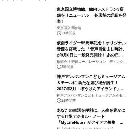
東京国立博物館、館内レストラン3店
舗をリニューアル 各店舗の詳細を発
表！
1
東京国立博物館
21時間前
仮面ライダー55周年記念！オリジナル
音源を搭載した 「音声目覚まし時計」
が8月6日に一般発売開始！ あの日の
2
大興奮が今甦る
株式会社 秀建コーポレーション ディレクト
アートギャラリー
3時間前
神戸アンパンマンこどもミュージアム
＆モールに 新たな遊び場が誕生！
2027年2月「ぼうけんアイランド」が
3
オープン
神戸アンパンマンこどもミュージアム＆モー
ル
21時間前
あなたの生活を便利に、人生を豊かに
するIT型デジタル・ノート
『MyLifeNote』がアイデア募集 優
4
秀賞100名に1年間無償試用