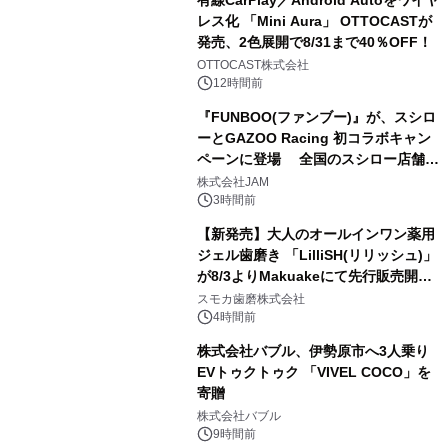
有線CarPlay／Android Autoをワイヤ
レス化 「Mini Aura」 OTTOCASTが
発売、2色展開で8/31まで40％OFF！
2
OTTOCAST株式会社
12時間前
『FUNBOO(ファンブー)』が、スシロ
ーとGAZOO Racing 初コラボキャン
ペーンに登場 全国のスシロー店舗で
3
GR 4車種の FUNBOO(ミニカー)付き
株式会社JAM
メニューが展開されます
3時間前
【新発売】大人のオールインワン薬用
ジェル歯磨き 「LilliSH(リリッシュ)」
が8/3よりMakuakeにて先行販売開
4
始！
スモカ歯磨株式会社
4時間前
株式会社バブル、伊勢原市へ3人乗り
EVトゥクトゥク 「VIVEL COCO」を
寄贈
5
株式会社バブル
9時間前