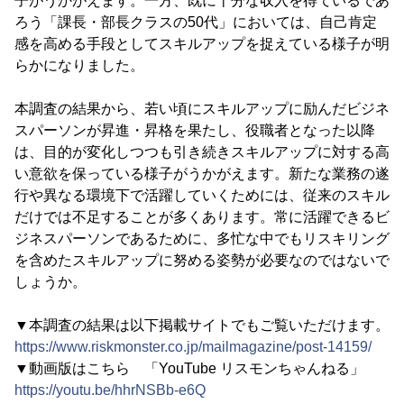
子がうかがえます。一方、既に十分な収入を得ているであ
ろう「課長・部長クラスの50代」においては、自己肯定
感を高める手段としてスキルアップを捉えている様子が明
らかになりました。
本調査の結果から、若い頃にスキルアップに励んだビジネ
スパーソンが昇進・昇格を果たし、役職者となった以降
は、目的が変化しつつも引き続きスキルアップに対する高
い意欲を保っている様子がうかがえます。新たな業務の遂
行や異なる環境下で活躍していくためには、従来のスキル
だけでは不足することが多くあります。常に活躍できるビ
ジネスパーソンであるために、多忙な中でもリスキリング
を含めたスキルアップに努める姿勢が必要なのではないで
しょうか。
▼本調査の結果は以下掲載サイトでもご覧いただけます。
https://www.riskmonster.co.jp/mailmagazine/post-14159/
▼動画版はこちら 「YouTube リスモンちゃんねる」
https://youtu.be/hhrNSBb-e6Q