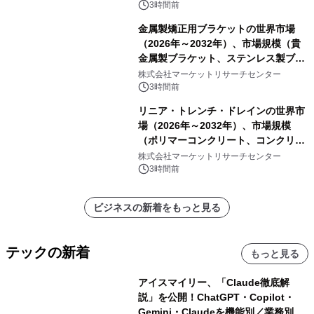
ートを発表
3時間前
金属製矯正用ブラケットの世界市場
（2026年～2032年）、市場規模（貴
金属製ブラケット、ステンレス製ブラ
ケット、純チタン製ブラケット）・分
株式会社マーケットリサーチセンター
析レポートを発表
3時間前
リニア・トレンチ・ドレインの世界市
場（2026年～2032年）、市場規模
（ポリマーコンクリート、コンクリー
ト、プラスチック、金属）・分析レポ
株式会社マーケットリサーチセンター
ートを発表
3時間前
ビジネスの新着をもっと見る
テックの新着
もっと見る
アイスマイリー、「Claude徹底解
説」を公開！ChatGPT・Copilot・
Gemini・Claudeを機能別／業務別に