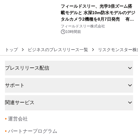
フィールドスリー、光学3倍ズーム搭
載モデルと 水深10m防水モデルのデジ
タルカメラ2機種を8月7日発売 有効
6
約1300万画素、用途別に選べるコンデ
フィールドスリー株式会社
ジ新登場
10時間前
トップ
ビジネスのプレスリリース一覧
リスクモンスター株
プレスリリース配信
サポート
関連サービス
•
運営会社
•
パートナープログラム