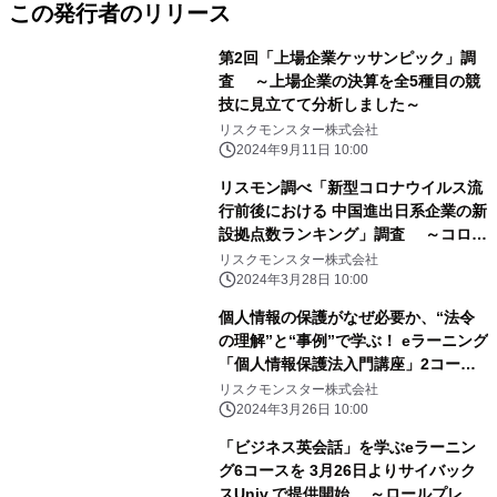
この発行者のリリース
第2回「上場企業ケッサンピック」調
査 ～上場企業の決算を全5種目の競
技に見立てて分析しました～
リスクモンスター株式会社
2024年9月11日 10:00
リスモン調べ「新型コロナウイルス流
行前後における 中国進出日系企業の新
設拠点数ランキング」調査 ～コロナ
禍前後では2021年がピーク、コンビニ
リスクモンスター株式会社
がトップ2～
2024年3月28日 10:00
個人情報の保護がなぜ必要か、“法令
の理解”と“事例”で学ぶ！ eラーニング
「個人情報保護法入門講座」2コース
を、 研修サービス『サイバックス
リスクモンスター株式会社
Univ.』で3月26日より提供開始
2024年3月26日 10:00
「ビジネス英会話」を学ぶeラーニン
グ6コースを 3月26日よりサイバック
スUniv.で提供開始 ～ロールプレイ