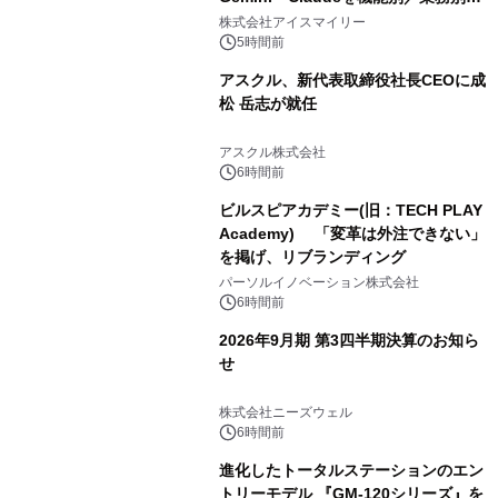
比較―自社に合う生成AIの選び方がわ
株式会社アイスマイリー
かる実践ガイド
5時間前
アスクル、新代表取締役社長CEOに成
松 岳志が就任
アスクル株式会社
6時間前
ビルスピアカデミー(旧：TECH PLAY
Academy) 「変革は外注できない」
を掲げ、リブランディング
パーソルイノベーション株式会社
6時間前
2026年9月期 第3四半期決算のお知ら
せ
株式会社ニーズウェル
6時間前
進化したトータルステーションのエン
トリーモデル 『GM-120シリーズ』を