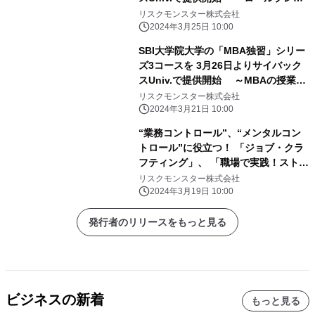
を楽しみながら、対面・オンラインの
リスクモンスター株式会社
商談や、 メール・会議・報告で使える
2024年3月25日 10:00
フレーズを習得～
SBI大学院大学の「MBA独習」シリー
ズ3コースを 3月26日よりサイバック
スUniv.で提供開始 ～MBAの授業を
eラーニングで手軽に体験～
リスクモンスター株式会社
2024年3月21日 10:00
“業務コントロール”、“メンタルコン
トロール”に役立つ！ 「ジョブ・クラ
フティング」、 「職場で実践！ストレ
スコーピング」など、eラーニング19
リスクモンスター株式会社
コースを 『サイバックスUniv.』で3月
2024年3月19日 10:00
26日より提供開始
発行者のリリースをもっと見る
ビジネスの新着
もっと見る