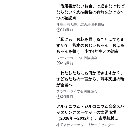
「借用書がないお金」は返さなければ
ならない？支払義務の有無を分ける5
つの確認点
弁護士法人若井綜合法律事務所
1時間前
「私にも、お花を届けることはできま
すか？」熊本のおじいちゃん、おばあ
ちゃんを想う、小学6年生との約束
フラワーライフ振興協議会
2時間前
「わたしたちにも何かできますか？」
子どもたちの一言から、熊本支援の輪
が全国へ
フラワーライフ振興協議会
2時間前
アルミニウム・ジルコニウム合金スパ
ッタリングターゲットの世界市場
（2026年～2032年）、市場規模
（0.995、0.999、その他）・分析レポ
株式会社マーケットリサーチセンター