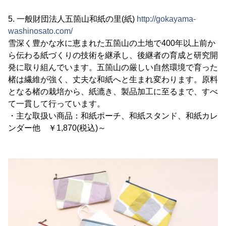
5. 一般財団法人五箇山和紙の里(紙)
http://gokayama-
washinosato.com/
雪深く豊かな水に恵まれた五箇山の土地で400年以上前か
ら伝わる紙づくりの技術を継承し、後継者の育成と研究開
発に取り組んでいます。五箇山の厳しい自然環境で育った
楮は繊維が強く、丈夫な和紙へと生まれ変わります。原料
となる楮の栽培から、紙漉き、製品加工に至るまで、すべ
て一貫して行っています。
・主な取扱い商品：和紙ポーチ、和紙スタンド、和紙カレ
ンダー他 ￥1,870(税込)～