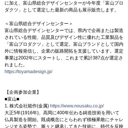
に加え、富山県総合デザインセンターが今年度「富山プロ
ダクツ」として選定した最新の商品も展示販売します。
＜富山県総合デザインセンター＞
富山県総合デザインセンターでは、県内で企画または製造
されている性能、品質及びデザイン性に優れた工業製品を
「富山プロダクツ」として選定。富山ブランドとして国内
外に情報発信し、企業の販路開拓を支援しています。選定
事業は2002年にスタートし、これまで累計387点が選定さ
れました。
https://toyamadesign.jp/
【企画参加企業】
■富山■
1. 株式会社能作(金属)
https://www.nousaku.co.jp/
大正5年(1916年)、高岡に400年伝わる鋳造技術を用いて
仏具製造を開始。既成概念にとらわれず積極果敢にチャレ
ンジする姿勢で、脈々と継承してきた技術に、時代を反映