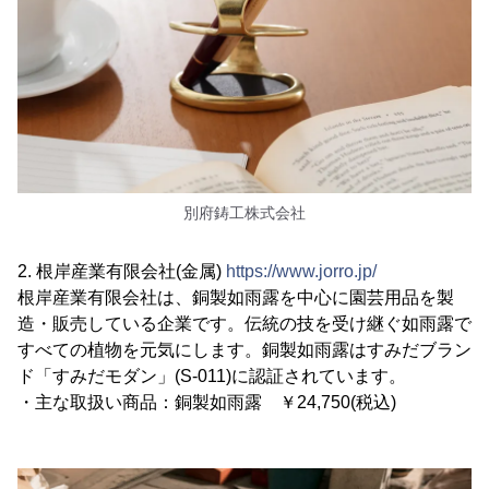
別府鋳工株式会社
2. 根岸産業有限会社(金属)
https://www.jorro.jp/
根岸産業有限会社は、銅製如雨露を中心に園芸用品を製
造・販売している企業です。伝統の技を受け継ぐ如雨露で
すべての植物を元気にします。銅製如雨露はすみだブラン
ド「すみだモダン」(S-011)に認証されています。
・主な取扱い商品：銅製如雨露 ￥24,750(税込)