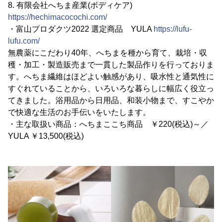
8. 有限会社へちま産業(ボディケア)
https://hechimacocochi.com/
・富山プロダクツ2022 選定商品 YULA
https://lufu-
lufu.com/
無農薬にこだわり40年、へちまを種から育て、栽培・収
穫・加工・製造販売まで一貫した製品作りを行っておりま
す。へちま繊維はほどよい触感があり、吸水性と通気性に
すぐれていることから、いろいろな暮らしに幅広く役立っ
てきました。浴用品から日用品、和装小物まで、すこやか
で快適な生活のお手伝いをいたします。
・主な取扱い商品：へちまここち商品 ￥220(税込)～／
YULA ￥13,500(税込)