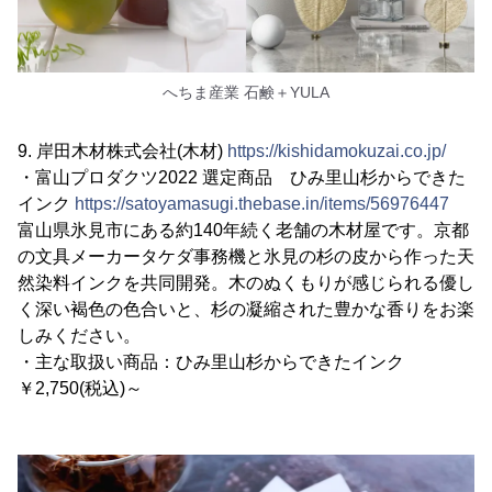
へちま産業 石鹸＋YULA
9. 岸田木材株式会社(木材)
https://kishidamokuzai.co.jp/
・富山プロダクツ2022 選定商品 ひみ里山杉からできた
インク
https://satoyamasugi.thebase.in/items/56976447
富山県氷見市にある約140年続く老舗の木材屋です。京都
の文具メーカータケダ事務機と氷見の杉の皮から作った天
然染料インクを共同開発。木のぬくもりが感じられる優し
く深い褐色の色合いと、杉の凝縮された豊かな香りをお楽
しみください。
・主な取扱い商品：ひみ里山杉からできたインク
￥2,750(税込)～