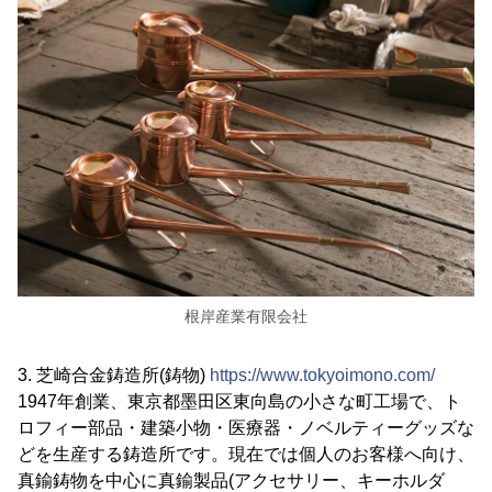
根岸産業有限会社
3. 芝崎合金鋳造所(鋳物)
https://www.tokyoimono.com/
1947年創業、東京都墨田区東向島の小さな町工場で、ト
ロフィー部品・建築小物・医療器・ノベルティーグッズな
どを生産する鋳造所です。現在では個人のお客様へ向け、
真鍮鋳物を中心に真鍮製品(アクセサリー、キーホルダ