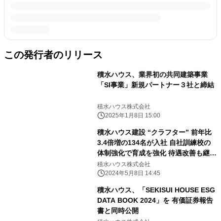
この発行者のリリース
積水ハウス、業界初の共同建築事業
「SI事業」新規パートナー３社と締結
積水ハウス株式会社
2025年1月8日 15:00
積水ハウス建設 “クラフター” 前年比
3.4倍増の134名が入社 自社訓練校の
体制強化で育成を強化 待遇改善も継続
働く魅力をさらに向上
積水ハウス株式会社
2024年5月8日 14:45
積水ハウス、「SEKISUI HOUSE ESG
DATA BOOK 2024」を 有価証券報告
書と同時公開