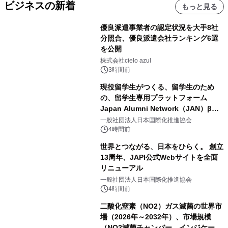
ビジネスの新着
もっと見る
優良派遣事業者の認定状況を大手8社
分照合、優良派遣会社ランキング6選
を公開
株式会社cielo azul
3時間前
現役留学生がつくる、留学生のため
の、留学生専用プラットフォーム
Japan Alumni Network（JAN）β版
をリリース
一般社団法人日本国際化推進協会
4時間前
世界とつながる、日本をひらく。 創立
13周年、JAPI公式Webサイトを全面
リニューアル
一般社団法人日本国際化推進協会
4時間前
二酸化窒素（NO2）ガス滅菌の世界市
場（2026年～2032年）、市場規模
（NO2滅菌チャンバー、インジケータ