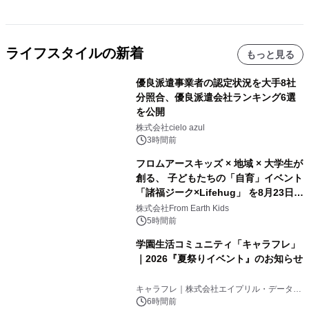
ライフスタイルの新着
もっと見る
優良派遣事業者の認定状況を大手8社
分照合、優良派遣会社ランキング6選
を公開
株式会社cielo azul
3時間前
フロムアースキッズ × 地域 × 大学生が
創る、 子どもたちの「自育」イベント
「諸福ジーク×Lifehug」 を8月23日
(日)開催
株式会社From Earth Kids
5時間前
学園生活コミュニティ「キャラフレ」
｜2026『夏祭りイベント』のお知らせ
キャラフレ｜株式会社エイプリル・データ・
デザインズ
6時間前