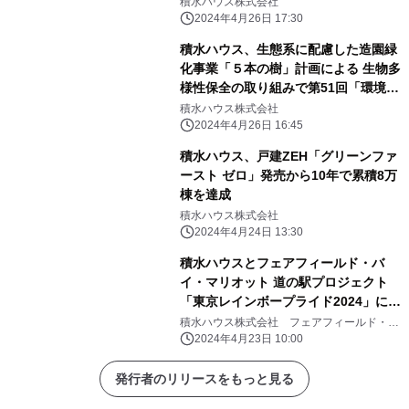
積水ハウス株式会社
2024年4月26日 17:30
積水ハウス、生態系に配慮した造園緑
化事業「５本の樹」計画による 生物多
様性保全の取り組みで第51回「環境
賞」優良賞を受賞
積水ハウス株式会社
2024年4月26日 16:45
積水ハウス、戸建ZEH「グリーンファ
ースト ゼロ」発売から10年で累積8万
棟を達成
積水ハウス株式会社
2024年4月24日 13:30
積水ハウスとフェアフィールド・バ
イ・マリオット 道の駅プロジェクト
「東京レインボープライド2024」に共
同で出展
積水ハウス株式会社 フェアフィールド・バ
イ・マリオット 道の駅プロジェクト
2024年4月23日 10:00
発行者のリリースをもっと見る