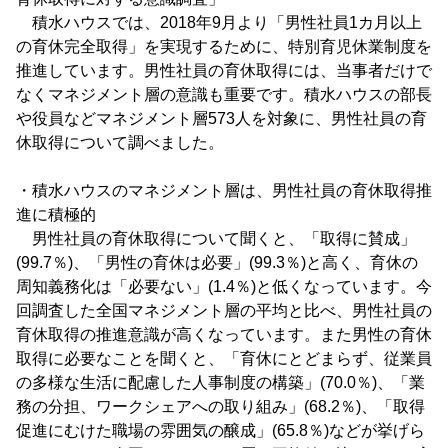
積水ハウスでは、2018年9月より「男性社員1カ月以上
の育休完全取得」を実現するために、特別育児休業制度を
推進しています。男性社員の育休取得には、当事者だけで
なくマネジメント層の意識も重要です。積水ハウスの部長
や役員などマネジメント層573人を対象に、男性社員の育
休取得について調べました。
・積水ハウスのマネジメント層は、男性社員の育休取得推
進に積極的
男性社員の育休取得について聞くと、「取得に賛成」
(99.7％)、「男性の育休は必要」(99.3％)と高く、育休の
周知義務化は「必要ない」(1.4％)と低くなっています。今
回調査した全国マネジメント層の平均と比べ、男性社員の
育休取得の推進意識が高くなっています。また男性の育休
取得に必要なことを聞くと、「育休にとどまらず、従業員
の多様な生活に配慮した人事制度の構築」(70.0％)、「業
務の分担、ワークシェアへの取り組み」(68.2％)、「取得
促進にむけた職場の雰囲気の醸成」(65.8％)などが挙げら