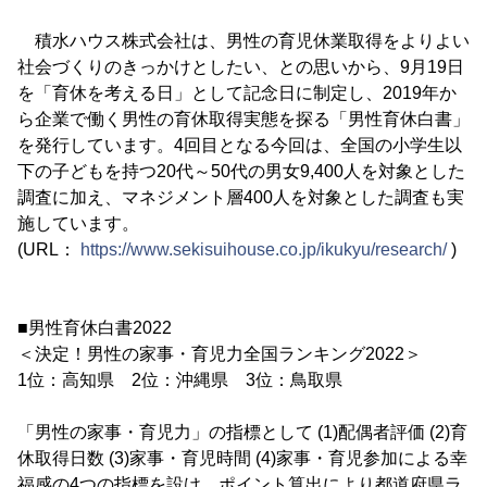
積水ハウス株式会社は、男性の育児休業取得をよりよい
社会づくりのきっかけとしたい、との思いから、9月19日
を「育休を考える日」として記念日に制定し、2019年か
ら企業で働く男性の育休取得実態を探る「男性育休白書」
を発行しています。4回目となる今回は、全国の小学生以
下の子どもを持つ20代～50代の男女9,400人を対象とした
調査に加え、マネジメント層400人を対象とした調査も実
施しています。
(URL：
https://www.sekisuihouse.co.jp/ikukyu/research/
)
■男性育休白書2022
＜決定！男性の家事・育児力全国ランキング2022＞
1位：高知県 2位：沖縄県 3位：鳥取県
「男性の家事・育児力」の指標として (1)配偶者評価 (2)育
休取得日数 (3)家事・育児時間 (4)家事・育児参加による幸
福感の4つの指標を設け、ポイント算出により都道府県ラ