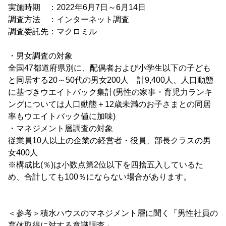
実施時期 ：2022年6月7日～6月14日
調査方法 ：インターネット調査
調査委託先：マクロミル
・男女調査の対象
全国47都道府県別に、配偶者および小学生以下の子ども
と同居する20～50代の男女200人 計9,400人、人口動態
に基づきウエイトバック集計(男性の家事・育児力ランキ
ングについては人口動態＋12歳未満のお子さまとの同居
率もウエイトバック値に加味)
・マネジメント層調査の対象
従業員10人以上の企業の経営者・役員、部長クラスの男
女400人
※構成比(％)は小数点第2位以下を四捨五入しているた
め、合計しても100％にならない場合があります。
＜参考＞積水ハウスのマネジメント層に聞く「男性社員の
育休取得に対する意識調査」