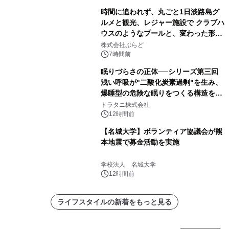
時間に追われず、丸ごと1日淡路島グ
ルメと観光、レジャー施設で クラブハ
ウスのようなプールと、変わった形の
サウナも 「THE BOXY AWAJI」のお
株式会社ぷらど
得な素泊まり連泊プランで
7時間前
眠りづらさの正体──シリーズ第三回
浅い呼吸が"二酸化炭素過剰"を生み、
爆睡型の危険な眠りをつくる構造を解
説
トラタニ株式会社
12時間前
【名城大学】ボランティア協議会が熊
本地震で募金活動を実施
学校法人 名城大学
12時間前
ライフスタイルの新着をもっと見る