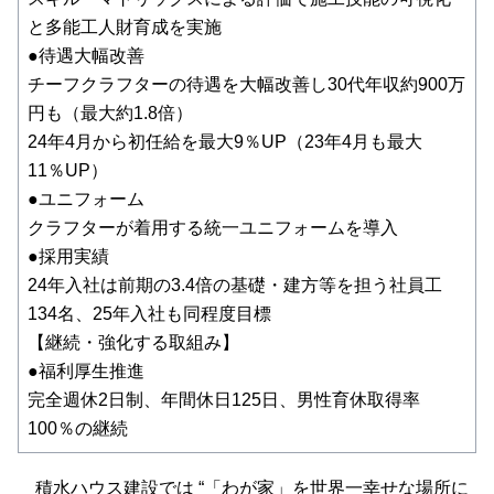
と多能工人財育成を実施
●待遇大幅改善
チーフクラフターの待遇を大幅改善し30代年収約900万
円も（最大約1.8倍）
24年4月から初任給を最大9％UP（23年4月も最大
11％UP）
●ユニフォーム
クラフターが着用する統一ユニフォームを導入
●採用実績
24年入社は前期の3.4倍の基礎・建方等を担う社員工
134名、25年入社も同程度目標
【継続・強化する取組み】
●福利厚生推進
完全週休2日制、年間休日125日、男性育休取得率
100％の継続
積水ハウス建設では “「わが家」を世界一幸せな場所に