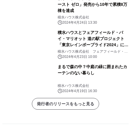
ースト ゼロ」発売から10年で累積8万
棟を達成
積水ハウス株式会社
2024年4月24日 13:30
積水ハウスとフェアフィールド・バ
イ・マリオット 道の駅プロジェクト
「東京レインボープライド2024」に共
同で出展
積水ハウス株式会社 フェアフィールド・バ
イ・マリオット 道の駅プロジェクト
2024年4月23日 10:00
まるで森の中？中庭の緑に囲まれたカ
ーテンのない暮らし
積水ハウス株式会社
2024年4月19日 16:30
発行者のリリースをもっと見る