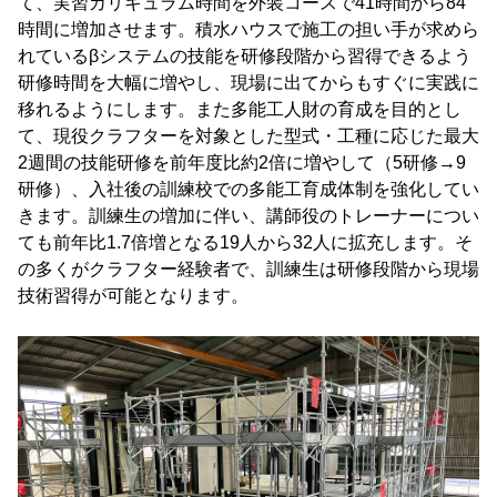
て、実習カリキュラム時間を外装コースで41時間から84
時間に増加させます。積水ハウスで施工の担い手が求めら
れているβシステムの技能を研修段階から習得できるよう
研修時間を大幅に増やし、現場に出てからもすぐに実践に
移れるようにします。また多能工人財の育成を目的とし
て、現役クラフターを対象とした型式・工種に応じた最大
2週間の技能研修を前年度比約2倍に増やして（5研修→9
研修）、入社後の訓練校での多能工育成体制を強化してい
きます。訓練生の増加に伴い、講師役のトレーナーについ
ても前年比1.7倍増となる19人から32人に拡充します。そ
の多くがクラフター経験者で、訓練生は研修段階から現場
技術習得が可能となります。