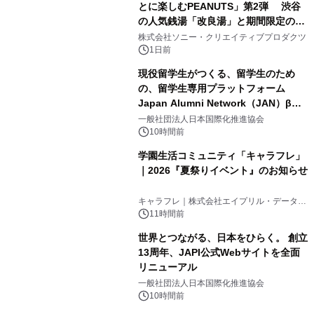
とに楽しむPEANUTS」第2弾 渋谷
の人気銭湯「改良湯」と期間限定のコ
1
ラボレーション サウナイキタイコラ
株式会社ソニー・クリエイティブプロダクツ
ボグッズも発売決定！
1日前
現役留学生がつくる、留学生のため
の、留学生専用プラットフォーム
Japan Alumni Network（JAN）β版
2
をリリース
一般社団法人日本国際化推進協会
10時間前
学園生活コミュニティ「キャラフレ」
｜2026『夏祭りイベント』のお知らせ
3
キャラフレ｜株式会社エイプリル・データ・
デザインズ
11時間前
世界とつながる、日本をひらく。 創立
13周年、JAPI公式Webサイトを全面
リニューアル
4
一般社団法人日本国際化推進協会
10時間前