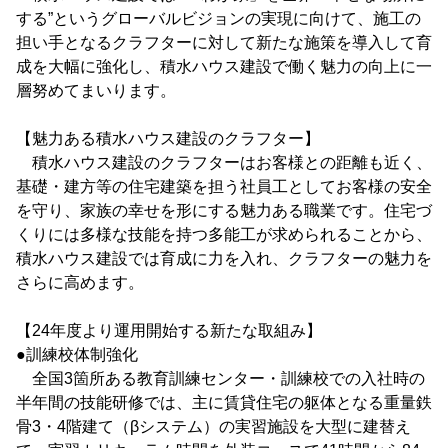
する”というグローバルビジョンの実現に向けて、施工の
担い手となるクラフターに対して新たな施策を導入して育
成を大幅に強化し、積水ハウス建設で働く魅力の向上に一
層努めてまいります。
【魅力ある積水ハウス建設のクラフター】
積水ハウス建設のクラフターはお客様との距離も近く、
基礎・建方等の住宅建築を担う社員工としてお客様の安全
を守り、家族の幸せを形にする魅力ある職業です。住宅づ
くりには多様な技能を持つ多能工が求められることから、
積水ハウス建設では育成に力を入れ、クラフターの魅力を
さらに高めます。
【24年度より運用開始する新たな取組み】
●訓練校体制強化
全国3箇所ある教育訓練センター・訓練校での入社時の
半年間の技能研修では、主に賃貸住宅の躯体となる重量鉄
骨3・4階建て（βシステム）の実習施設を大型に建替え