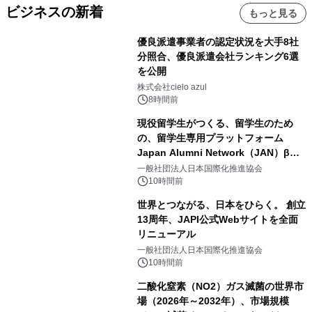
ビジネスの新着
もっと見る
優良派遣事業者の認定状況を大手8社
分照合、優良派遣会社ランキング6選
を公開
株式会社cielo azul
8時間前
現役留学生がつくる、留学生のため
の、留学生専用プラットフォーム
Japan Alumni Network（JAN）β版
をリリース
一般社団法人日本国際化推進協会
10時間前
世界とつながる、日本をひらく。 創立
13周年、JAPI公式Webサイトを全面
リニューアル
一般社団法人日本国際化推進協会
10時間前
二酸化窒素（NO2）ガス滅菌の世界市
場（2026年～2032年）、市場規模