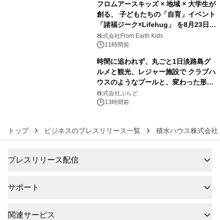
フロムアースキッズ × 地域 × 大学生が
創る、 子どもたちの「自育」イベント
「諸福ジーク×Lifehug」 を8月23日
5
(日)開催
株式会社From Earth Kids
11時間前
時間に追われず、丸ごと1日淡路島グ
ルメと観光、レジャー施設で クラブハ
ウスのようなプールと、変わった形の
6
サウナも 「THE BOXY AWAJI」のお
株式会社ぷらど
得な素泊まり連泊プランで
13時間前
トップ
ビジネスのプレスリリース一覧
積水ハウス株式会社
プレスリリース配信
サポート
関連サービス