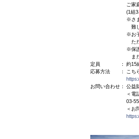
ご家庭の小学1
(1組3名ま
※さまざまな理
難しいご家庭の
※お子さまはご
ただし、2名と
※保護者さまの
また、お子さま
定員 ： 約15組(
応募方法 ： こち
https
お問い合わせ： 公益
＜電話
03-5568-030
＜お問い合わ
https