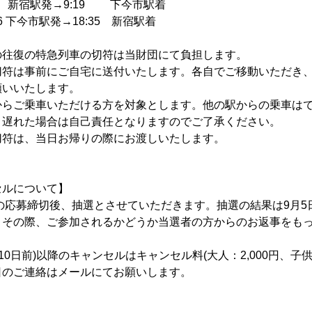
1 新宿駅発→9:19 下今市駅着
6 下今市駅発→18:35 新宿駅着
の往復の特急列車の切符は当財団にて負担します。
切符は事前にご自宅に送付いたします。各自でご移動いただき
願いいたします。
からご乗車いただける方を対象とします。他の駅からの乗車は
り遅れた場合は自己責任となりますのでご了承ください。
切符は、当日お帰りの際にお渡しいたします。
セルについて】
:00の応募締切後、抽選とさせていただきます。抽選の結果は9月5
。その際、ご参加されるかどうか当選者の方からのお返事をも
ト10日前)以降のキャンセルはキャンセル料(大人：2,000円、子供
日のご連絡はメールにてお願いします。