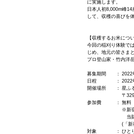
に実施します。
日本人初8,000m
して、収穫の喜びを
【収穫するお米につ
今回の稲刈り体験では
じめ、地元の皆さま
プロ登山家・竹内洋
募集期間 ： 2022年
日程 ： 2022年9
開催場所 ： 星ふ
〒329-2213
参加費 ： 無料
※新宿駅⇔下今
当財団にて
(「新宿駅」ま
対象 ： ひとり親