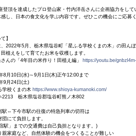
峰14座登頂を達成したプロ登山家・竹内洋岳さんに企画協力をし
体感し、日本の食文化を学ぶ内容です。ぜひこの機会にご応募
いて】
、2022年5月、栃木県塩谷町「星ふる学校くまの木」の田ん
と田植えをして育てたお米を収穫します。
岳さんの「4年目の米作り！田植え編」
https://youtu.be/gnbzI4
8月10日(水)～9月1日(木)正午12:00まで
月24日(土)
る学校くまの木
https://www.shioya-kumanoki.com/
 栃木県塩谷郡塩谷町熊ノ木802
市駅の往復の特急列車の切符は
負担します。
での交通費は自己負担となります。)
家庭など、自然体験の機会をつくることが難しい