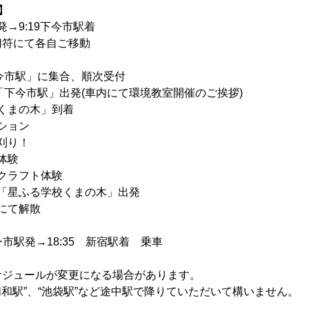
】
発→9:19下今市駅着
切符にて各自ご移動
下今市駅」に集合、順次受付
て「下今市駅」出発(車内にて環境教室開催のご挨拶)
校くまの木」到着
ーション
稲刈り！
き体験
たクラフト体験
にて「星ふる学校くまの木」出発
」にて解散
下今市駅発→18:35 新宿駅着 乗車
ケジュールが変更になる場合があります。
“浦和駅”、“池袋駅”など途中駅で降りていただいて構いません。