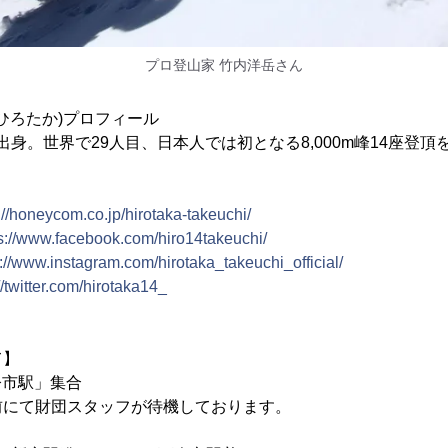
プロ登山家 竹内洋岳さん
 ひろたか)プロフィール
都出身。世界で29人目、日本人では初となる8,000m峰14座登
://honeycom.co.jp/hirotaka-takeuchi/
s://www.facebook.com/hiro14takeuchi/
s://www.instagram.com/hirotaka_takeuchi_official/
//twitter.com/hirotaka14_
て】
今市駅」集合
前にて財団スタッフが待機しております。