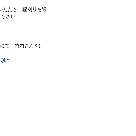
ていただき、稲刈りを通
ください。
ぼにて、竹内さんをは
m-QkY