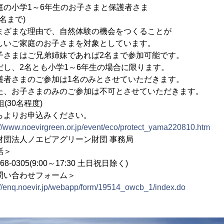
～6年生のお子さまと保護者さま
で)
由で、自然体験の機会をつくることが
お子さまを対象としています。
兄弟姉妹であれば2名まで参加可能です。
も小学1～6年生の場合に限ります。
ご参加は1名のみとさせていただきます。
のみのご参加は不可とさせていただきます。
30名程度)
らよりお申込みください。
://www.noevirgreen.or.jp/event/eco/protect_yama220810.htm
財団法人ノエビアグリーン財団 事務局
＞
5(9:00～17:30 土日祝日除く)
せフォーム＞
://enq.noevir.jp/webapp/form/19514_owcb_1/index.do