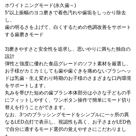
ホワイトニングモード(永久歯～)
5°以上振幅のヨコ磨きで着色汚れや歯垢をしっかり除去
し、
歯の明るさを上げて、白くするための色調改善をサポート
する歯磨きモード
3)磨きやすさと安全性を追求し、思いやりに満ちた独自の
設計
弾性と強度に優れた食品グレードのソフト素材を厳選し、
お子様がカミカミしても歯や歯ぐきを痛めないブラシヘッ
ドは乳歯・生え変わり時期のお子様のさまざまな口内環境
をサポートします。
丸みを帯びた短めの歯ブラシ本体部分は小さな子どもの手
にフィットしやすく、ワンボタン操作で簡単にモード切り
替えを行うことができます。
なお、3つのブラッシングモードをシンプルに一ヶ所の異
なるLED点灯で表示し、視認性も高く、お子さまがLED色
で自分に適するモード選択の覚えやすさにこだわりまし