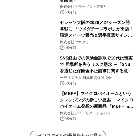
株式会社ドラッグストアモリ
58分前
セレッソ大阪の2026／27シーズン開
幕戦に 「ウメダチーズラボ」が出店！
限定スイーツ販売＆選手直筆サイング
ッズが当たる抽選会を 8月8日に開催
株式会社ヤマタカ
58分前
SNS経由での保険金詐欺で10代は現実
で 居場所を失うリスク懸念 ～「SNS
を通じた保険金不正請求に関する意識
調査」を実施、 認知度の低さも浮き彫
一般社団法人 日本損害保険協会
りに～
58分前
【MBFF】マイクロバイオームという
クレンジングの新しい提案 マイクロ
バイオーム発想の新商品 「MBFF mb
クレンジングPRO」を2026年8月6日
株式会社フローリストジャパン
発売
58分前
ライフスタイルの新着をもっと見る