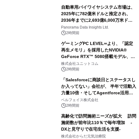
自動車用バイワイヤシステム市場は、
2025年に782億米ドルと推定され、
2036年までに2,693億6,000万米ドル
に達すると予測されており、予測期間
Panorama Data Insights Ltd.
（2026年～2036年）
2時間前
ゲーミングPC LEVEL∞より、「認定
再生メモリ」を採用したNVIDIA®
GeForce RTX™ 5080搭載モデル、
NVIDIA® GeForce RTX™ 5070 Ti搭
株式会社ユニットコム
載モデルを販売開始
2時間前
「Salesforceに商談日とステータスし
か入ってない」会社が、 半年で活動入
力量10倍・そしてAgentforce活用へ
── 敷島住宅×bellSalesAI事例公開
ベルフェイス株式会社
2時間前
高齢化で訪問施術ニーズが拡大 訪問
施術数が前年比110％で毎年増加 -
DXと見守りで在宅生活を支援-
株式会社からだ元気治療院