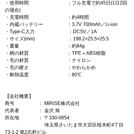
・使用時間 ：フル充電で約45日(1日2回
の場合)
・充電時間 ：約4時間
・内蔵バッテリー ：3.7V 700mAh／Li-ion
・Type-C入力 ：DC5V／1A
・サイズ(mm) ：198.2×25.5×25.5
・重量 ：約84g
・柄の材質 ：TPE＋ABS樹脂
・毛の材質 ：ナイロン
・毛の硬さ ：やわらかめ
・耐熱温度 ：80℃
【会社概要】
商号 ： MIRISE株式会社
代表者 ： 金沢 旭
所在地 ： 〒330-0854
埼玉県さいたま市大宮区桜木町4丁目
73-1-2 第2志村ビル