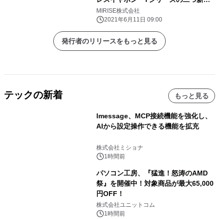
品 「QCY-HT01C」「QCY-T11S」を
MIRISE株式会社
2021年6月25日発売！
2021年6月11日 09:00
発行者のリリースをもっと見る
テックの新着
もっと見る
lmessage、MCP接続機能を強化し、
AIから設定操作できる機能を拡充
株式会社ミショナ
1時間前
パソコン工房、『猛進！怒涛のAMD
祭』を開催中！対象商品が最大65,000
円OFF！
株式会社ユニットコム
1時間前