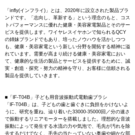
「infly(インフライ)」とは、2020年に設立された製品ブラ
ンドです。「志向し、革新する」という理念のもと、コス
トパフォーマンスに優れた健康・美容家電製品とそのサー
ビスを提供します。ワイヤレスイヤホンで知られるQCY
の姉妹ブランドでもあり、培ったノウハウを活かしつつ
も、健康・美容家電という新しい分野を開拓する精神に溢
れています。需要が高まり続ける健康・美容家電におい
て、健康的な生活の製品とサービスを提供するために、誠
実・創造・探究・努力の精神を守り、お客様に信頼される
製品を提供していきます。
■「IF-T04B」子ども用音波振動式電動歯ブラシ
「IF-T04B」は、子どもの歯と歯ぐきに負担をかけないよ
うに、研究を重ね、辿り着いた33000-35000回／分の速さ
で振動するリニアモーターを搭載しました。理想的な音波
振動によって発生する水流の力や気泡で、毛先が汚れを除
去するだけでなく、毛先の当たっていない奥歯や細かな部