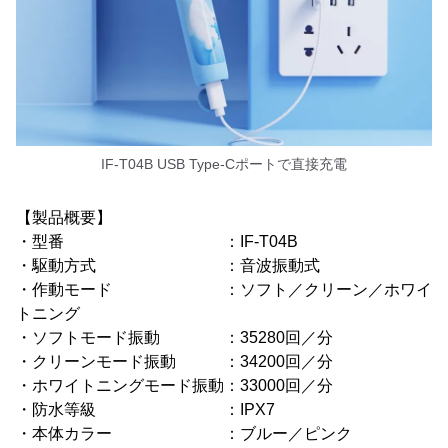
IF-T04B USB Type-Cポートで直接充電
【製品概要】
・型番 ：IF-T04B
・駆動方式 ：音波振動式
・作動モード ：ソフト／クリーン／ホワイ
トニング
・ソフトモード振動 ：35280回／分
・クリーンモード振動 ：34200回／分
・ホワイトニングモード振動：33000回／分
・防水等級 ：IPX7
・本体カラー ：ブルー／ピンク