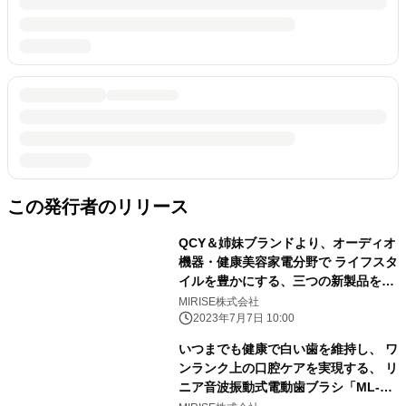
この発行者のリリース
QCY＆姉妹ブランドより、オーディオ
機器・健康美容家電分野で ライフスタ
イルを豊かにする、三つの新製品を7
月14日販売開始！
MIRISE株式会社
2023年7月7日 10:00
いつまでも健康で白い歯を維持し、 ワ
ンランク上の口腔ケアを実現する、 リ
ニア音波振動式電動歯ブラシ「ML-
TB01」が 2022年12月1日発売！さぁ