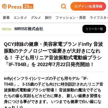
ログイン/会員登録
新着
エンタメ
グルメ
旅行
ファッション・美容
ライフスタ
MIRISE株式会社
リリース一覧
QCY姉妹の健康・美容家電ブランドinfly 音波
振動のテクノロジーで歯磨きが大好きになれ
る！ 子ども用リニア音波振動式電動歯ブラシ
「IF-T04B」を 2022年7月22日発売開始！
infly(インフライ)シリーズの子ども用モデル「IF-
T04B」、 3-15歳の子ども向けに特別設計されたリニア音
波振動式電動歯ブラシが登場！ 音波振動の魔法で子ども
たちの歯も笑顔もピカピカに輝き、 新しい歯磨き習慣を
身につける事ができます。 いつまでも健康で白い歯にな
ぁ～れ！☆