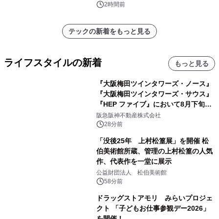
2時間前
テックの新着をもっと見る
ライフスタイルの新着
もっと見る
『大阪梅田ツインタワーズ・ノース』
『大阪梅田ツインタワーズ・サウス』
『HEP ファイブ』において8月下旬か
ら 「オフサイト型コーポレートPPA」
阪急阪神不動産株式会社
による 再生可能エネルギー電力の使用
28分前
を開始します
「没後25年 上村松篁展」を開催 松
伯美術館所蔵、管理の上村松篁の人気
作、代表作を一堂に展示
公益財団法人 松伯美術館
58分前
ドラッグストアモリ みらいプロジェ
クト 「子どもお仕事参観デー2026」
を開催！