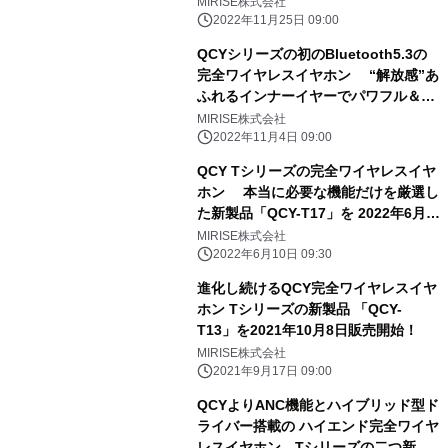
MIRISE株式会社
始めよう“自分磨き”
2022年11月25日 09:00
QCYシリーズの初のBluetooth5.3の
完全ワイヤレスイヤホン “解放感”あ
ふれるインナーイヤーでパワフル＆ダ
イナミックな 高音質の新製品「QCY
MIRISE株式会社
Aily Pods」を2022年11月11日発売！
2022年11月4日 09:00
QCY Tシリーズの完全ワイヤレスイヤ
ホン 本当に必要な機能だけを厳選し
た新製品「QCY-T17」を 2022年6月
17日発売開始！
MIRISE株式会社
2022年6月10日 09:30
進化し続けるQCY完全ワイヤレスイヤ
ホン Tシリーズの新製品 「QCY-
T13」を2021年10月8日販売開始！
MIRISE株式会社
2021年9月17日 09:00
QCYよりANC機能とハイブリッド型ド
ライバー搭載の ハイエンド完全ワイヤ
レスイヤホン Tシリーズの二つ新製