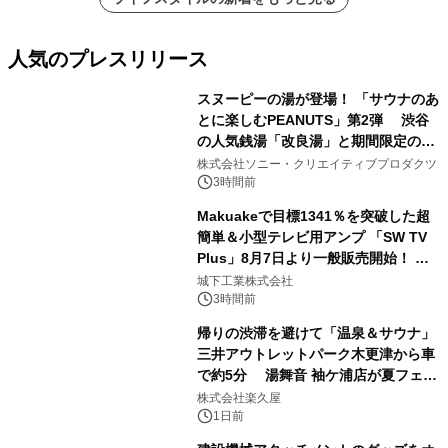
人気のプレスリリース
スヌーピーの湯が登場！ 「サウナのあ
とに楽しむPEANUTS」第2弾 渋谷
の人気銭湯「改良湯」と期間限定のコ
1
ラボレーション サウナイキタイコラ
株式会社ソニー・クリエイティブプロダクツ
ボグッズも発売決定！
3時間前
Makuakeで目標1341％を突破した超
簡単＆小型テレビ用アンプ 「SW TV
Plus」8月7日より一般販売開始！ ケ
2
ーブル1本つなぐだけ、テレビの音が
城下工業株式会社
ぐっと豊かに
3時間前
帰りの渋滞を避けて「温泉＆サウナ」
三井アウトレットパーク木更津から車
で約5分 湯舞音 袖ケ浦店が夏フェア
3
メニューを提供
株式会社楽久屋
1日前