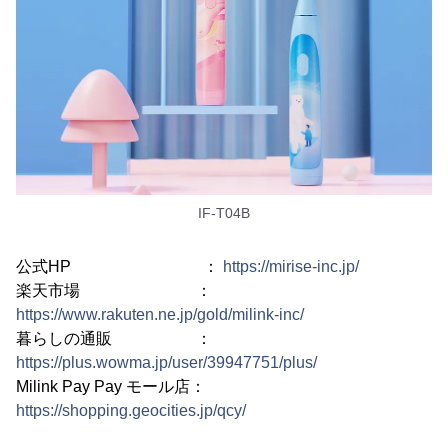
IF-T04B
公式HP ：
https://mirise-inc.jp/
楽天市場 ：
https://www.rakuten.ne.jp/gold/milink-inc/
暮らしの通販 ：
https://plus.wowma.jp/user/39947751/plus/
Milink Pay Pay モール店：
https://shopping.geocities.jp/qcy/