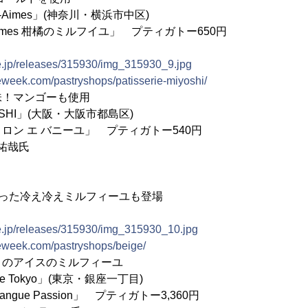
 Bien-Aimes」(神奈川・横浜市中区)
 d'Agrumes 柑橘のミルフイユ」 プティガトー650円
ne.jp/releases/315930/img_315930_9.jpg
rieweek.com/pastryshops/patisserie-miyoshi/
味！マンゴーも使用
IYOSHI」(大阪・大阪市都島区)
ロン エ バニーユ」 プティガトー540円
 祐哉氏
使った冷え冷えミルフィーユも登場
ne.jp/releases/315930/img_315930_10.jpg
rieweek.com/pastryshops/beige/
りのアイスのミルフィーユ
casse Tokyo」(東京・銀座一丁目)
ace Mangue Passion」 プティガトー3,360円