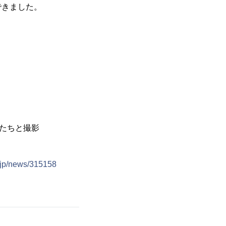
できました。
んたちと撮影
e.jp/news/315158