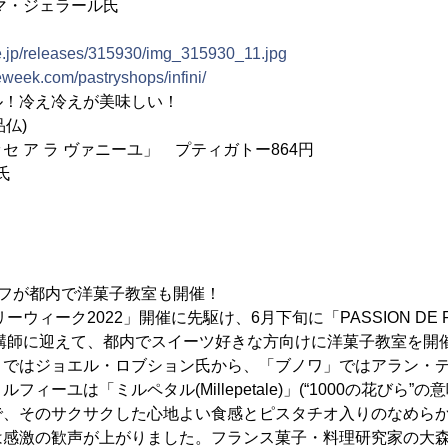
マ・ジェラール氏
ne.jp/releases/315930/img_315930_11.jpg
ieweek.com/pastryshops/infini/
ル！冷え冷えが美味しい！
品仏)
 ア ラ ヴァニーユ」 プティガトー864円
氏
ェフが都内で洋菓子教室も開催！
ーウィーク2022」開催に先駆け、6月下旬に「PASSION DE 
を講師に迎えて、都内でスイーツ好きな方向けに洋菓子教室を開
」ではジョエル・ロブション氏から、「ブノワ」ではアラン・
ィーユは「ミルペタル(Millepetale)」(“1000の花びら”
で、そのサクサクした心地よい食感とピスタチオ入りのなめら
は感激の歓声が上がりました。フランス菓子・料理研究家の大