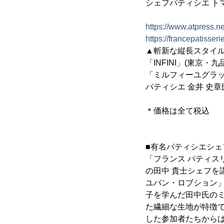
シェフパティシエ ト
https://www.atpress.
https://francepatisser
▲斬新な縦長スタイ
「INFINI」(東京・九
「ミルフィーユグラッセ
パティシエ 金井 史章
＊価格は全て税込
■有名パティシエシ
「フランス パティスリ
の田中 貴士シェフ
ユバン・ロブション
子を学んだ田中氏のミルフ
た繊細な生地が特徴
した参加者たちから