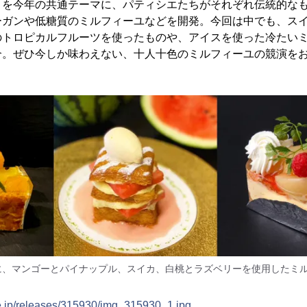
」を今年の共通テーマに、パティシエたちがそれぞれ伝統的な
ーガンや低糖質のミルフィーユなどを開発。今回は中でも、ス
のトロピカルフルーツを使ったものや、アイスを使った冷たい
介。ぜひ今しか味わえない、十人十色のミルフィーユの競演を
に、マンゴーとパイナップル、スイカ、白桃とラズベリーを使用したミル
ne.jp/releases/315930/img_315930_1.jpg