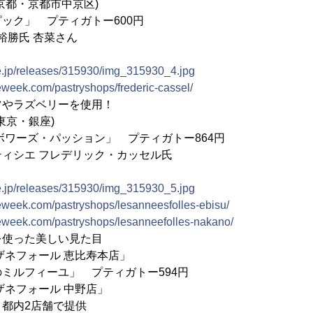
京都・京都市中京区)
ック」 プティガトー600円
裕勝氏 杏菜さん
ne.jp/releases/315930/img_315930_4.jpg
ieweek.com/pastryshops/frederic-cassel/
ツやラズベリーを使用！
」(東京・銀座)
ボワーズ・パッション」 プティガトー864円
ィシエ フレデリック・カッセル氏
ne.jp/releases/315930/img_315930_5.jpg
rieweek.com/pastryshops/lesanneesfolles-ebisu/
rieweek.com/pastryshops/lesanneefolles-nakano/
を使った美しい見た目
ザネフォール 恵比寿本店」
ミルフィーユ」 プティガトー594円
ザネフォール 中野店」
都内2店舗で提供