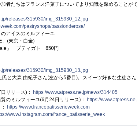
参加者たちはフランス洋菓子についてより知識を深めることが
ne.jp/releases/315930/img_315930_12.jpg
rieweek.com/pastryshops/passionderose/
りのアイスのミルフィーユ
OSE」(東京・白金)
etale」 プティガトー650円
ne.jp/releases/315930/img_315930_13.jpg
士氏と大森 由紀子さん(左から5番目)。スイーツ好きな生徒さ
7日リリース)：
https://www.atpress.ne.jp/news/314405
質のミルフィーユ(6月24日リリース)：
https://www.atpress.n
ト：
https://www.francepatisserieweek.com
tps://www.instagram.com/france_patisserie_week