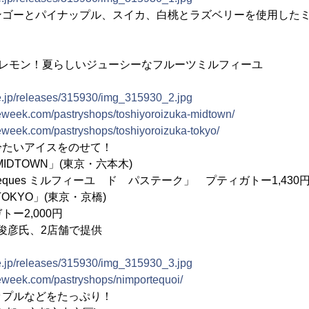
ンゴーとパイナップル、スイカ、白桃とラズベリーを使用したミ
・レモン！夏らしいジューシーなフルーツミルフィーユ
ne.jp/releases/315930/img_315930_2.jpg
rieweek.com/pastryshops/toshiyoroizuka-midtown/
rieweek.com/pastryshops/toshiyoroizuka-tokyo/
冷たいアイスをのせて！
ka MIDTOWN」(東京・六本木)
de Pasteques ミルフィーユ ド パステーク」 プティガトー1,430
ka TOKYO」(東京・京橋)
ー2,000円
 俊彦氏、2店舗で提供
ne.jp/releases/315930/img_315930_3.jpg
rieweek.com/pastryshops/nimportequoi/
ップルなどをたっぷり！