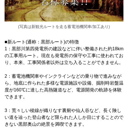
(写真は新観光ルートを走る蓄電池機関車/加工あり)
■新ルート(通称：黒部ルート)の特徴
1：黒部川第四発電所の建設などに伴い整備された約18km
の工事用ルート。現在も発電所の保守や工事に使われてお
り、本来、工事関係者以外は立ち入ることができません。
2：蓄電池機関車やインクラインなどの乗り物で進みなが
ら、地底に作られた多様な電源施設や設備、掘削時岩盤温
度が160℃に達した高熱隧道など、電源開発の軌跡を体験
できます。
3：荒々しい稜線が織りなす裏剱や仙人谷など、長く険し
い道を辿った登山者など限られた人しか目にすることので
きない黒部奥山の絶景を満喫できます。