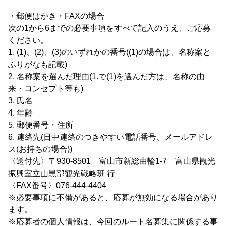
・郵便はがき・FAXの場合
次の1から6までの必要事項をすべて記入のうえ、ご応募
ください。
1. (1)、(2)、(3)のいずれかの番号((1)の場合は、名称案と
ふりがなも記載)
2. 名称案を選んだ理由(1.で(1)を選んだ方は、名称の由
来・コンセプト等も)
3. 氏名
4. 年齢
5. 郵便番号・住所
6. 連絡先(日中連絡のつきやすい電話番号、メールアドレ
ス(お持ちの場合))
〈送付先〉〒930-8501 富山市新総曲輪1-7 富山県観光
振興室立山黒部観光戦略班 行
〈FAX番号〉076-444-4404
※必要事項に不備があると、応募が無効になる場合があり
ます。
※応募者の個人情報は、今回のルート名募集に関係する事