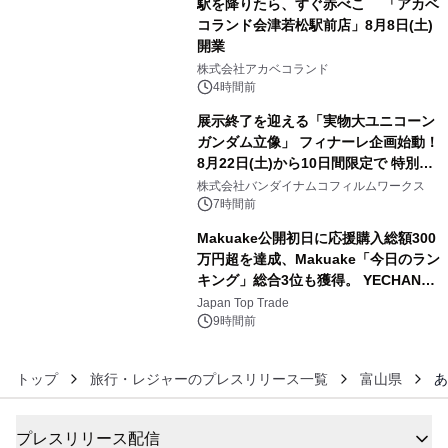
駅を降りたら、すぐ赤べこ 「アカベ
コランド会津若松駅前店」8月8日(土)
開業
4
株式会社アカベコランド
4時間前
展示終了を迎える「実物大ユニコーン
ガンダム立像」 フィナーレ企画始動！
8月22日(土)から10日間限定で 特別映
5
像『UNICORN GUNDAM Statue ―
株式会社バンダイナムコフィルムワークス
BEYOND POSSIBILITY ―』を上映！
7時間前
Makuake公開初日に応援購入総額300
万円超を達成、Makuake「今日のラン
キング」総合3位も獲得。 YECHAN音
6
浴シンギングボウル第2弾の大型サイ
Japan Top Trade
ズ（XL・2XL・3XL）を先行販売中
9時間前
トップ
旅行・レジャーのプレスリリース一覧
富山県
あ
プレスリリース配信