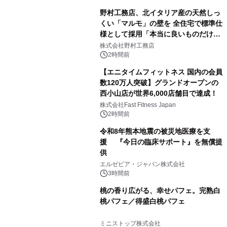
野村工務店、北イタリア産の天然しっ
くい「マルモ」の壁を 全住宅で標準仕
様として採用「本当に良いものだけに
こだわる」
株式会社野村工務店
2時間前
【エニタイムフィットネス 国内の会員
数120万人突破】グランドオープンの
西小山店が世界6,000店舗目で達成！
株式会社Fast Fitness Japan
2時間前
令和8年熊本地震の被災地医療を支
援 『今日の臨床サポート』を無償提
供
エルゼビア・ジャパン株式会社
3時間前
桃の香り広がる、幸せパフェ。完熟白
桃パフェ／得盛白桃パフェ
ミニストップ株式会社