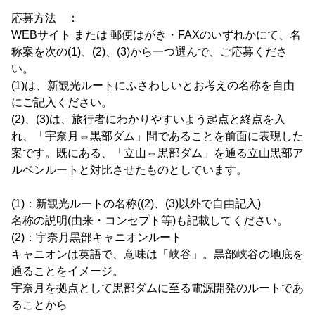
応募方法 ：
WEBサイト または 郵便はがき・FAXのいずれかにて、名
称案を次の(1)、(2)、(3)から一つ選んで、ご応募くださ
い。
(1)は、新観光ルートにふさわしいとお考えの名称を自由
にご記入ください。
(2)、(3)は、旅行者にわかりやすいよう起点と終点を入
れ、「宇奈月⇔黒部ダム」間であることを前面に表現した
案です。既にある、「立山⇔黒部ダム」を通る立山黒部ア
ルペンルートと対比させたものとしています。
(1)：新観光ルートの名称((2)、(3)以外で自由記入)
名称の説明(由来・コンセプト等)も記載してください。
(2)：宇奈月黒部キャニオンルート
キャニオンは英語で、意味は「峡谷」。黒部峡谷の地底を
通ることをイメージ。
宇奈月を拠点として黒部ダムに至る電源開発のルートであ
ることから