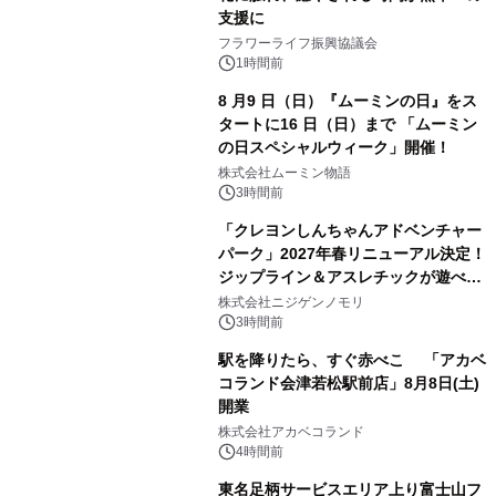
支援に
フラワーライフ振興協議会
1時間前
8 月9 日（日）『ムーミンの日』をス
タートに16 日（日）まで 「ムーミン
の日スペシャルウィーク」開催！
株式会社ムーミン物語
3時間前
「クレヨンしんちゃんアドベンチャー
パーク」2027年春リニューアル決定！
ジップライン＆アスレチックが遊べる
のは今年が最後！ 「ラスト！ドキがム
株式会社ニジゲンノモリ
ネムネ～大作戦！」始動
3時間前
駅を降りたら、すぐ赤べこ 「アカベ
コランド会津若松駅前店」8月8日(土)
開業
株式会社アカベコランド
4時間前
東名足柄サービスエリア上り富士山フ