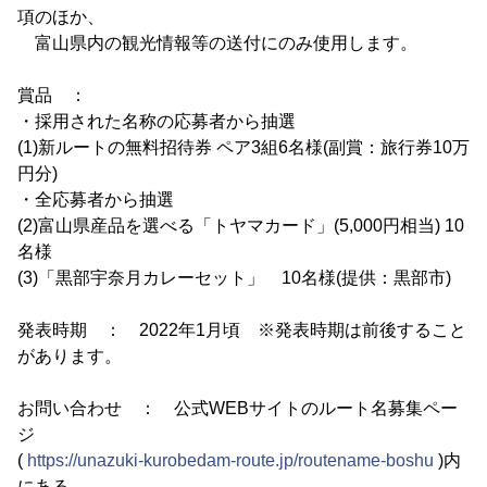
項のほか、
富山県内の観光情報等の送付にのみ使用します。
賞品 ：
・採用された名称の応募者から抽選
(1)新ルートの無料招待券 ペア3組6名様(副賞：旅行券10万
円分)
・全応募者から抽選
(2)富山県産品を選べる「トヤマカード」(5,000円相当) 10
名様
(3)「黒部宇奈月カレーセット」 10名様(提供：黒部市)
発表時期 ： 2022年1月頃 ※発表時期は前後すること
があります。
お問い合わせ ： 公式WEBサイトのルート名募集ペー
ジ
(
https://unazuki-kurobedam-route.jp/routename-boshu
)内
にある、