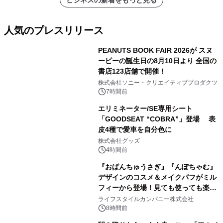
ビジネスの新着をもっと見る
人気のプレスリリース
PEANUTS BOOK FAIR 2026が スヌ
ーピーの誕生日の8月10日より 全国の
書店123店舗で開催！
1
株式会社ソニー・クリエイティブプロダクツ
7時間前
エリミネーター/SE専用シート
「GOODSEAT “COBRA”」登場 表
皮4種で愛車を自分色に
2
株式会社グッズ
4時間前
『おぱんちゅうさぎ』『んぽちゃむ』
デザインのコスメ＆メイクパフがミル
フィーから登場！見ても使っても楽し
3
い、ポップでキュートなコレクショ
ライフスタイルカンパニー株式会社
ン。
8時間前