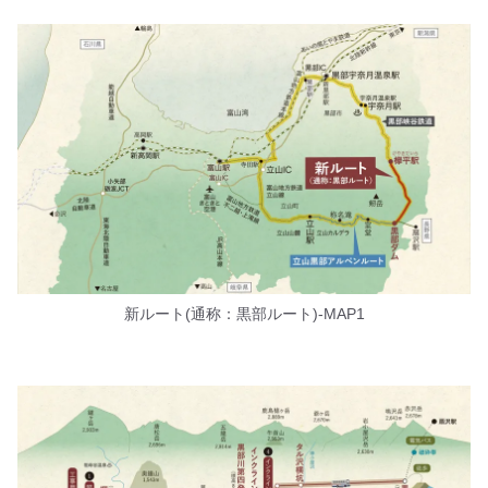
新ルート(通称：黒部ルート)-MAP1