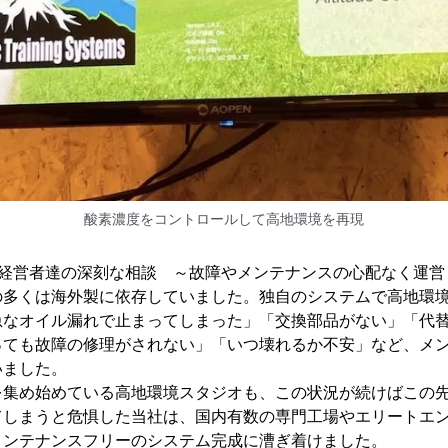
酸素濃度をコントロールして高地環境を再現
オ経営者達の深刻な相談 ～故障やメンテナンスの心配なく運営
の多くは海外製に依存していました。独自のシステムで高地環
急なオイル漏れで止まってしまった」「交換部品がない」「代
っても故障の修理がされない」「いつ壊れるか不安」など、メ
いました。
を集め始めている高地環境スタジオも、この状況が続けばこの
てしまうと危惧した当社は、国内有数の専門工場やエリートエ
メンテナンスフリーのシステム完成に漕ぎ着けました。