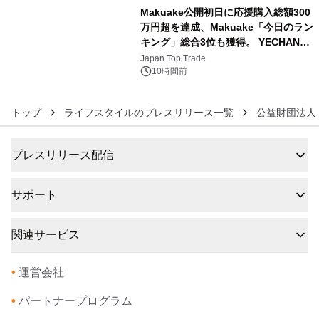
Makuake公開初日に応援購入総額300
万円超を達成、Makuake「今日のラン
キング」総合3位も獲得。 YECHAN音
6
浴シンギングボウル第2弾の大型サイ
Japan Top Trade
ズ（XL・2XL・3XL）を先行販売中
10時間前
トップ
ライフスタイルのプレスリリース一覧
公益財団法人
プレスリリース配信
サポート
関連サービス
•
運営会社
•
パートナープログラム