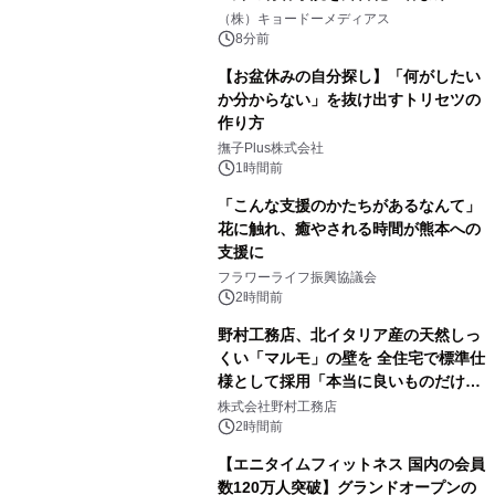
マジで来い』キービジュアル解禁！
（株）キョードーメディアス
8分前
【お盆休みの自分探し】「何がしたい
か分からない」を抜け出すトリセツの
作り方
撫子Plus株式会社
1時間前
「こんな支援のかたちがあるなんて」
花に触れ、癒やされる時間が熊本への
支援に
フラワーライフ振興協議会
2時間前
野村工務店、北イタリア産の天然しっ
くい「マルモ」の壁を 全住宅で標準仕
様として採用「本当に良いものだけに
こだわる」
株式会社野村工務店
2時間前
【エニタイムフィットネス 国内の会員
数120万人突破】グランドオープンの