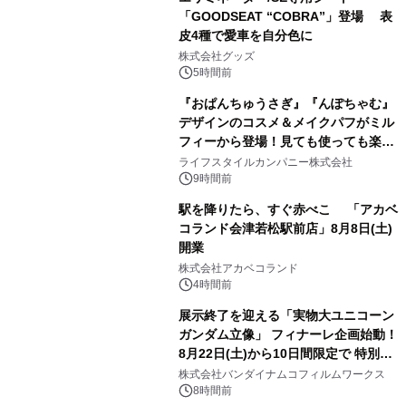
「GOODSEAT “COBRA”」登場 表
皮4種で愛車を自分色に
2
株式会社グッズ
5時間前
『おぱんちゅうさぎ』『んぽちゃむ』
デザインのコスメ＆メイクパフがミル
フィーから登場！見ても使っても楽し
3
い、ポップでキュートなコレクショ
ライフスタイルカンパニー株式会社
ン。
9時間前
駅を降りたら、すぐ赤べこ 「アカベ
コランド会津若松駅前店」8月8日(土)
開業
4
株式会社アカベコランド
4時間前
展示終了を迎える「実物大ユニコーン
ガンダム立像」 フィナーレ企画始動！
8月22日(土)から10日間限定で 特別映
5
像『UNICORN GUNDAM Statue ―
株式会社バンダイナムコフィルムワークス
BEYOND POSSIBILITY ―』を上映！
8時間前