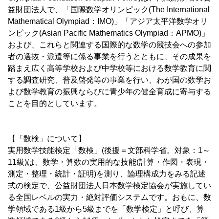
益財団法人で、「国際数学オリンピック(The International
Mathematical Olympiad：IMO)」「アジア太平洋数学オリ
ンピック(Asian Pacific Mathematics Olympiad：APMO)」
および、これらと関連する国際的な数学の競技会への参加
者の選抜・派遣等に係る事業を行うとともに、その成果を
踏まえ広く高等学校および中学校等における数学教育に関
する調査研究、普及啓発等の事業を行い、わが国の数学お
よび数学教育の振興ならびに青少年の健全育成に寄与する
ことを目的としています。
【「数検」について】
実用数学技能検定「数検」(後援＝文部科学省。対象：1～
11級)は、数学・算数の実用的な技能(計算・作図・表現・
測定・整理・統計・証明)を測り、論理構成力をみる記述
式の検定で、公益財団法人日本数学検定協会が実施してい
る全国レベルの実力・絶対評価システムです。おもに、数
学領域である1級から5級までを「数学検定」と呼び、算