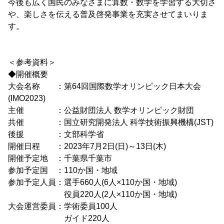
今後も広く国民のみなさまに算数・数学を学習する大切さ
や、楽しさを伝える普及啓発事業を充実させてまいりま
す。
＜参考資料＞
◆開催概要
大会名称 ：第64回国際数学オリンピック日本大会
(IMO2023)
主催 ：公益財団法人 数学オリンピック財団
共催 ：国立研究開発法人 科学技術振興機構(JST)
後援 ：文部科学省
開催日程 ：2023年7月2日(日)～13日(木)
開催予定地 ：千葉県千葉市
参加予定国 ：110か国・地域
参加予定人員：選手660人(6人×110か国・地域)
役員220人(2人×110か国・地域)
大会運営委員：学術委員100人
ガイド220人