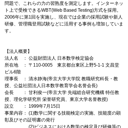
問題で、これらの力の習熟度を測定します。インターネッ
ト上で受検できるWBT(Web Based Testing)方式を採用。
2006年に第1回を実施し、現在では企業の採用試験や新人
研修、管理職登用試験などに活用する事例も増加していま
す。
【法人概要】
法人名 ： 公益財団法人 日本数学検定協会
所在地 ： 〒110-0005 東京都台東区上野5-1-1 文昌堂
ビル6階
理事長 ： 清水静海(帝京大学大学院 教職研究科長・教
授、公益社団法人日本数学教育学会名誉会長)
会長 ： 甘利俊一(帝京大学 先端総合研究機構 特任教
授、理化学研究所 栄誉研究員、東京大学名誉教授)
設立 ： 1999年7月15日
事業内容： (1)数学に関する技能検定の実施、技能度の顕
彰及びその証明書の発行
(2)ビジネスにおける数学の検定及び研修等の