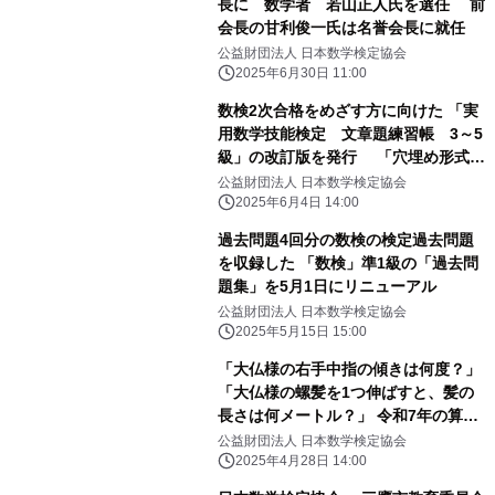
長に 数学者 若山正人氏を選任 前
会長の甘利俊一氏は名誉会長に就任
公益財団法人 日本数学検定協会
2025年6月30日 11:00
数検2次合格をめざす方に向けた 「実
用数学技能検定 文章題練習帳 3～5
級」の改訂版を発行 「穴埋め形式」
で自分で解く力が身につく
公益財団法人 日本数学検定協会
2025年6月4日 14:00
過去問題4回分の数検の検定過去問題
を収録した 「数検」準1級の「過去問
題集」を5月1日にリニューアル
公益財団法人 日本数学検定協会
2025年5月15日 15:00
「大仏様の右手中指の傾きは何度？」
「大仏様の螺髪を1つ伸ばすと、髪の
長さは何メートル？」 令和7年の算額
を東大寺に奉納、 問題を作成した児童
公益財団法人 日本数学検定協会
を大仏殿で表彰
2025年4月28日 14:00