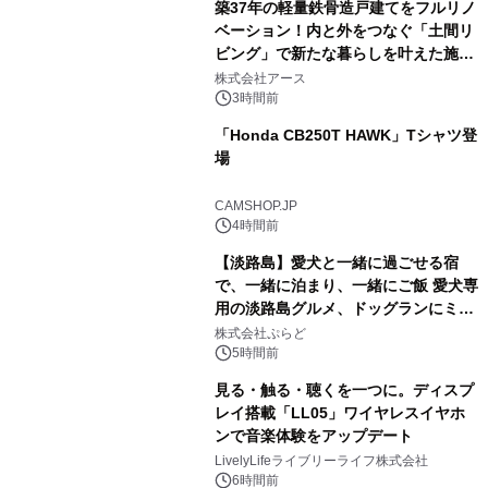
築37年の軽量鉄骨造戸建てをフルリノ
ベーション！内と外をつなぐ「土間リ
ビング」で新たな暮らしを叶えた施工
事例を株式会社アースが公開
株式会社アース
3時間前
「Honda CB250T HAWK」Tシャツ登
場
CAMSHOP.JP
4時間前
【淡路島】愛犬と一緒に過ごせる宿
で、一緒に泊まり、一緒にご飯 愛犬専
用の淡路島グルメ、ドッグランにミニ
プール グランピングとトレーラーハウ
株式会社ぷらど
スの2施設で
5時間前
見る・触る・聴くを一つに。ディスプ
レイ搭載「LL05」ワイヤレスイヤホ
ンで音楽体験をアップデート
LivelyLifeライブリーライフ株式会社
6時間前