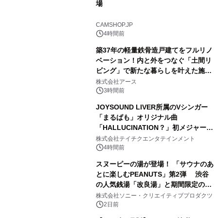
場
2
CAMSHOP.JP
4時間前
築37年の軽量鉄骨造戸建てをフルリノ
ベーション！内と外をつなぐ「土間リ
ビング」で新たな暮らしを叶えた施工
3
事例を株式会社アースが公開
株式会社アース
3時間前
JOYSOUND LIVER所属のVシンガー
「まるぱも」オリジナル曲
「HALLUCINATION？」初メジャー配
4
信リリース決定！
株式会社テイチクエンタテインメント
4時間前
スヌーピーの湯が登場！ 「サウナのあ
とに楽しむPEANUTS」第2弾 渋谷
の人気銭湯「改良湯」と期間限定のコ
5
ラボレーション サウナイキタイコラ
株式会社ソニー・クリエイティブプロダクツ
ボグッズも発売決定！
2日前