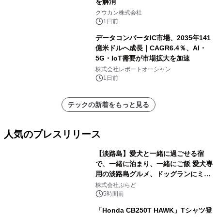
を解消
クウカン株式会社
1日前
データコンバータIC市場、2035年141
億米ドルへ成長｜CAGR6.4％、AI・
5G・IoT需要が市場拡大を加速
株式会社レポートオーシャン
1日前
テックの新着をもっと見る
人気のプレスリリース
【淡路島】愛犬と一緒に過ごせる宿
で、一緒に泊まり、一緒にご飯 愛犬専
用の淡路島グルメ、ドッグランにミニ
1
プール グランピングとトレーラーハウ
株式会社ぷらど
スの2施設で
5時間前
「Honda CB250T HAWK」Tシャツ登