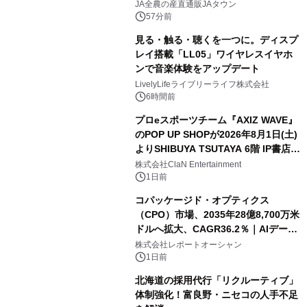
販売！～毎月１０日の定例企画～
JA全農の産直通販JAタウン
57分前
見る・触る・聴くを一つに。ディスプ
レイ搭載「LL05」ワイヤレスイヤホ
ンで音楽体験をアップデート
LivelyLifeライブリーライフ株式会社
6時間前
プロeスポーツチーム『AXIZ WAVE』
のPOP UP SHOPが2026年8月1日(土)
よりSHIBUYA TSUTAYA 6階 IP書店で
開催決定！！
株式会社ClaN Entertainment
1日前
コパッケージド・オプティクス
（CPO）市場、2035年28億8,700万米
ドルへ拡大、CAGR36.2％｜AIデータ
センター・高速光通信需要が成長を加
株式会社レポートオーシャン
速
1日前
北海道の採用代行「リクルーティブ」
体制強化！富良野・ニセコの人手不足