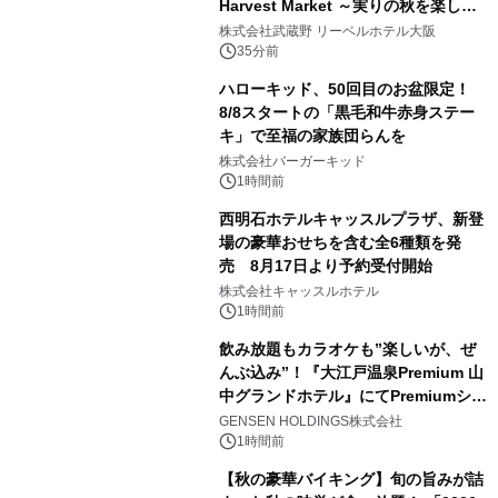
Harvest Market ～実りの秋を楽しむ
ディナー&スイーツビュッフェ～』を9
株式会社武蔵野 リーベルホテル大阪
月18日より開催！
35分前
ハローキッド、50回目のお盆限定！
8/8スタートの「黒毛和牛赤身ステー
キ」で至福の家族団らんを
株式会社バーガーキッド
1時間前
西明石ホテルキャッスルプラザ、新登
場の豪華おせちを含む全6種類を発
売 8月17日より予約受付開始
株式会社キャッスルホテル
1時間前
飲み放題もカラオケも”楽しいが、ぜ
んぶ込み”！『大江戸温泉Premium 山
中グランドホテル』にてPremiumシリ
ーズ初のオールインクルーシブ導入
GENSEN HOLDINGS株式会社
1時間前
【秋の豪華バイキング】旬の旨みが詰