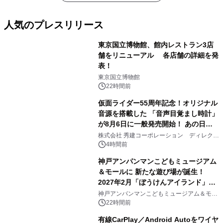
人気のプレスリリース
東京国立博物館、館内レストラン3店
舗をリニューアル 各店舗の詳細を発
表！
1
東京国立博物館
22時間前
仮面ライダー55周年記念！オリジナル
音源を搭載した 「音声目覚まし時計」
が8月6日に一般発売開始！ あの日の
2
大興奮が今甦る
株式会社 秀建コーポレーション ディレクト
アートギャラリー
4時間前
神戸アンパンマンこどもミュージアム
＆モールに 新たな遊び場が誕生！
2027年2月「ぼうけんアイランド」が
3
オープン
神戸アンパンマンこどもミュージアム＆モー
ル
22時間前
有線CarPlay／Android Autoをワイヤ