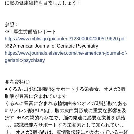
に脳の健康維持を目指しましょう！
参照：
※1 厚生労働省レポート
https://www.mhlw.go.jp/content/12300000/000519620.pdf
※2 American Journal of Geriatric Psychiatry
https://www.journals.elsevier.com/the-american-journal-of-
geriatric-psychiatry
参考資料(1)
●くるみには認知機能をサポートする栄養素、オメガ3脂
肪酸が豊富に含まれています
くるみに豊富に含まれる植物由来のオメガ3脂肪酸である
α-リノレン酸(ALA)は、脳の灰白質形成に重要な影響を及
ぼすDHAの親的な存在で、脳の発達に必要な栄養を供給
し、認識機能をサポートする栄養素として知られていま
す。 オメガ3脂肪酸は、脳情報伝達にかかわっている神経