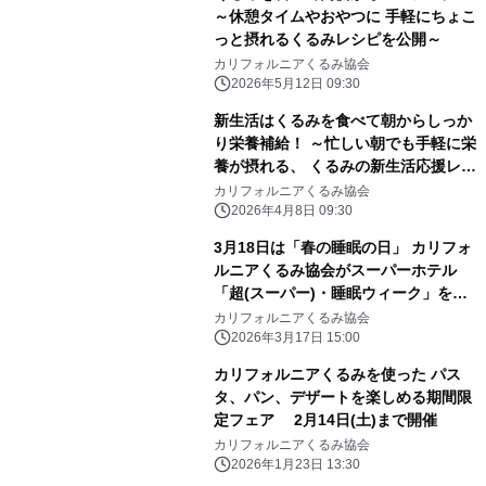
～休憩タイムやおやつに 手軽にちょこ
っと摂れるくるみレシピを公開～
カリフォルニアくるみ協会
2026年5月12日 09:30
新生活はくるみを食べて朝からしっか
り栄養補給！ ～忙しい朝でも手軽に栄
養が摂れる、 くるみの新生活応援レシ
ピを公開～
カリフォルニアくるみ協会
2026年4月8日 09:30
3月18日は「春の睡眠の日」 カリフォ
ルニアくるみ協会がスーパーホテル
「超(スーパー)・睡眠ウィーク」を応
援
カリフォルニアくるみ協会
2026年3月17日 15:00
カリフォルニアくるみを使った パス
タ、パン、デザートを楽しめる期間限
定フェア 2月14日(土)まで開催
カリフォルニアくるみ協会
2026年1月23日 13:30