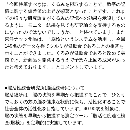
「今回特筆すべきは、くるみを摂取することで、数字の記
憶に関する偏差値の上昇が顕著となったことです。これま
での様々な研究論文がくるみの記憶への効果を示唆してい
るように、モニター結果を見ても研究論文を支持するもの
になったのではないでしょうか。」と述べています。また
東洋ナッツ食品は、「脳検というシステムを活用し、今回
149名のデータを得てクルミが健脳食であることの相関を
示すことができました。くるみが健脳食であると改めて実
感でき、新商品を開発するうえで予想を上回る成果があっ
たと考えております。」とコメントしています。
■脳活性総合研究所(脳活総研)について
脳活総研は、脳の状態を早期から把握することで、ひとり
でも多くの方の脳を健康な状態に保ち、活性化することで
社会全体の活性化を目指しています。40-90歳を対象に、
脳の状態を早期から把握する測定ツール「脳活性度適性検
査(脳検)」を定期的に実施しています。