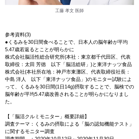
工藤 孝文 医師
参考資料(3)
●くるみを30日間食べることで、日本人の脳年齢が平均
5.47歳若返るとことが明らかに
株式会社脳活性総合研究所(本社：東京都千代田区、代表
取締役：太田 芳徳 以下「脳活総研」)と東洋ナッツ食品
株式会社(本社所在地：神戸市東灘区、代表取締役社長：
中島 洋人 以下「東洋ナッツ食品」)のモニター試験によ
って、くるみを30日間(1日14g)摂取することで、脳検での
脳年齢が平均5.47歳改善されることが明らかになりまし
た。
【「脳活クルミモニター」概要詳細】
調査テーマ：くるみの摂取による「脳の認知機能テスト」
に関するモニター調査
調査期間 ：2020年10月12日～2020年11月30日