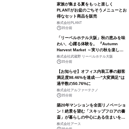
家族が集まる夏をもっと楽しく
PLANTがお盆のごちそうメニューとお
得なセット商品を販売
株式会社PLANT
35分前
「リーベルホテル大阪」秋の恵みを味
わい、心躍る体験を。 『Autumn
Harvest Market ～実りの秋を楽しむ
ディナー&スイーツビュッフェ～』を9
株式会社武蔵野 リーベルホテル大阪
月18日より開催！
35分前
【お知らせ】オフィス内装工事の顧客
満足度98.46%を達成──"大変満足"は
過半数の50.76%に
株式会社アルファーテクノ
35分前
築20年マンションを全面リノベーショ
ン！絶景を望む「スキップフロアの書
斎」が暮らしの中心にある住まいを公
開
株式会社アース
35分前