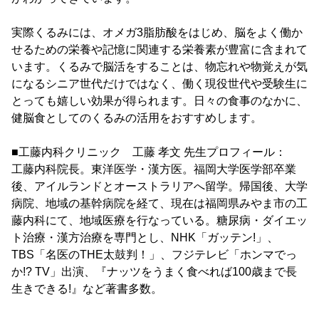
実際くるみには、オメガ3脂肪酸をはじめ、脳をよく働か
せるための栄養や記憶に関連する栄養素が豊富に含まれて
います。くるみで脳活をすることは、物忘れや物覚えが気
になるシニア世代だけではなく、働く現役世代や受験生に
とっても嬉しい効果が得られます。日々の食事のなかに、
健脳食としてのくるみの活用をおすすめします。
■工藤内科クリニック 工藤 孝文 先生プロフィール：
工藤内科院長。東洋医学・漢方医。福岡大学医学部卒業
後、アイルランドとオーストラリアへ留学。帰国後、大学
病院、地域の基幹病院を経て、現在は福岡県みやま市の工
藤内科にて、地域医療を行なっている。糖尿病・ダイエッ
ト治療・漢方治療を専門とし、NHK「ガッテン!」、
TBS「名医のTHE太鼓判！」、フジテレビ「ホンマでっ
か!? TV」出演、『ナッツをうまく食べれば100歳まで長
生きできる!』など著書多数。