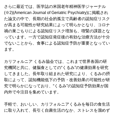
さらに最近では、医学誌の米国老年精神医学ジャーナル
(※2)(American Journal of Geriatric Psychiatry)に掲載され
た論文の中で、長期の社会的孤立で高齢者の認知症リスク
が高まる可能性が研究結果によって明らかとなり、コロナ
禍の巣ごもりによる認知症リスク増加も、喫緊の課題とな
っています。一方で認知症発症後の有効な治療方法が十分
でないことから、食事による認知症予防が重要となってい
ます。
カリフォルニア くるみ協会では、これまで世界各国の研
究機関と共に、健脳食としての“くるみ”の健康効果を研究
してきました。長年取り組まれた研究により、くるみの摂
取によって、認知機能低下の予防・改善効果の可能性が研
究で明らかになっており、“くるみ”の認知症予防効果が国
内外で今注目を集めています。
手軽で、おいしい、カリフォルニアくるみを毎日の食生活
に取り入れて、長引く自粛生活のなか、ストレスを溜めず