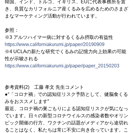
韓国、インド、トルコ、イギリス、EUに代表事務所を置
き、良質なカリフォルニア産くるみを広めるためのさまざ
まなマーケティング活動が行われています。
参照：
※3 アルツハイマー病に対するくるみ摂取の有益性
https://www.californiakurumi.jp/paper/20190909
※4 UCLAの新たな研究でくるみの記憶力向上効果の可能
性が示唆される
https://www.californiakurumi.jp/paper/paper_20150203
参考資料(2) 工藤 孝文 先生コメント
●“「コロナ禍」での認知症リスク予防として、健脳食くる
みをおススメします”
最近、コロナ禍の巣ごもりによる認知症リスクが気になっ
ています。日々の新型コロナウイルスの感染者数やオリン
ピック開催の行方、ワクチンの話題がメディアから途切れ
ることはなく、私たちは常に不安に向き合っています。こ