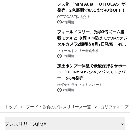
レス化 「Mini Aura」 OTTOCASTが
発売、2色展開で8/31まで40％OFF！
4
OTTOCAST株式会社
2時間前
フィールドスリー、光学3倍ズーム搭
載モデルと 水深10m防水モデルのデジ
タルカメラ2機種を8月7日発売 有効
5
約1300万画素、用途別に選べるコンデ
フィールドスリー株式会社
ジ新登場
1時間前
加圧ポンプ一体型で炭酸保持をサポー
ト 「DIONYSOS シャンパンストッパ
ー」を8/4発売
6
株式会社ライフエキスパート
3時間前
トップ
フード・飲食のプレスリリース一覧
カリフォルニア
プレスリリース配信