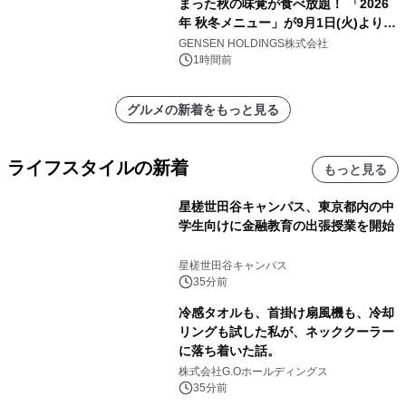
まった秋の味覚が食べ放題！ 「2026
年 秋冬メニュー」が9月1日(火)より提
供スタート
GENSEN HOLDINGS株式会社
1時間前
グルメの新着をもっと見る
ライフスタイルの新着
もっと見る
星槎世田谷キャンパス、東京都内の中
学生向けに金融教育の出張授業を開始
星槎世田谷キャンパス
35分前
冷感タオルも、首掛け扇風機も、冷却
リングも試した私が、ネッククーラー
に落ち着いた話。
株式会社G.Oホールディングス
35分前