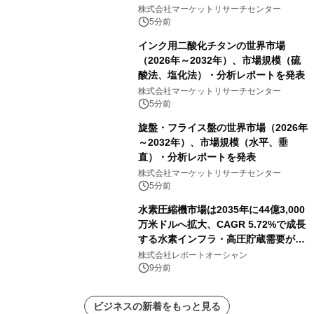
高膨張タイプ）・分析レポートを発表
株式会社マーケットリサーチセンター
5分前
インク用二酸化チタンの世界市場
（2026年～2032年）、市場規模（硫
酸法、塩化法）・分析レポートを発表
株式会社マーケットリサーチセンター
5分前
旋盤・フライス盤の世界市場（2026年
～2032年）、市場規模（水平、垂
直）・分析レポートを発表
株式会社マーケットリサーチセンター
5分前
水素圧縮機市場は2035年に44億3,000
万米ドルへ拡大、CAGR 5.72%で成長
する水素インフラ・高圧貯蔵需要が牽
引する市場
株式会社レポートオーシャン
9分前
ビジネスの新着をもっと見る