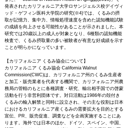
発表されたカリフォルニア大学ロサンジェルス校デイヴィ
ッド・ゲフィン医科大学院の研究(※4)では、くるみの摂
取が記憶力、集中力、情報処理速度を含めた認知機能試験
の成績を向上させる可能性があることが示されました。本
研究では20歳以上の成人が対象となり、6種類の認知機能
検査で、くるみ摂取量の多い被験者が有意な好成績を示す
ことが明らかになっています。
【カリフォルニア くるみ協会について】
カリフォルニア くるみ協会 California Walnut
Commission(CWC)は、カリフォルニア州のくるみ生産者
と加工・販売業者を代表する機関で、カリフォルニア州農
務局の管轄のもとに各種調査・研究、輸出相手国での啓蒙
活動を行う非営利団体です。対日活動は1986年の殻付き
くるみの輸入解禁と同時に設立され、その主な役割は日本
におけるカリフォルニア産くるみの需要拡大を目的とする
宣伝、PR、販売促進、調査などを企画実施することにあ
ります。海外では日本のほか、ドイツ、スペイン、中国、