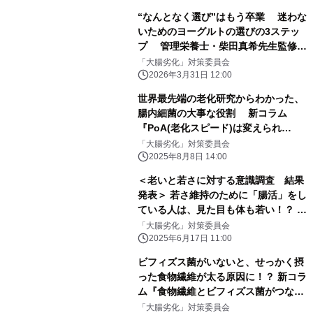
“なんとなく選び”はもう卒業 迷わな
いためのヨーグルトの選びの3ステッ
プ 管理栄養士・柴田真希先生監修の
新着コラムを公開
「大腸劣化」対策委員会
2026年3月31日 12:00
世界最先端の老化研究からわかった、
腸内細菌の大事な役割 新コラム
『PoA(老化スピード)は変えられ
る！？』を 8月7日にwebサイトで公
「大腸劣化」対策委員会
開
2025年8月8日 14:00
＜老いと若さに対する意識調査 結果
発表＞ 若さ維持のために「腸活」をし
ている人は、見た目も体も若い！？ 気
になる「老化速度」を遅らせるカギ
「大腸劣化」対策委員会
は、腸内環境にアリ！
2025年6月17日 11:00
ビフィズス菌がいないと、せっかく摂
った食物繊維が太る原因に！？ 新コラ
ム『食物繊維とビフィズス菌がつな
ぐ“菌のリレー”』を 4月25日にWEBサ
「大腸劣化」対策委員会