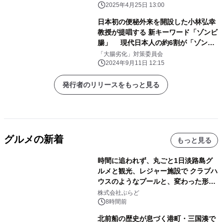
イトで公開
2025年4月25日 13:00
日本初の便秘外来を開設した小林弘幸
教授が提唱する 新キーワード「ゾンビ
腸」 現代日本人の約6割が「ゾンビ
腸」化 そのカラダの不調は、すべ
「大腸劣化」対策委員会
て“不腸”のせいだった！？ 「ゾンビ
2024年9月11日 12:15
腸」書籍化を記念し、対策メニューも
登場
発行者のリリースをもっと見る
グルメの新着
もっと見る
時間に追われず、丸ごと1日淡路島グ
ルメと観光、レジャー施設で クラブハ
ウスのようなプールと、変わった形の
サウナも 「THE BOXY AWAJI」のお
株式会社ぷらど
得な素泊まり連泊プランで
8時間前
北前船の歴史が息づく港町・三国湊で