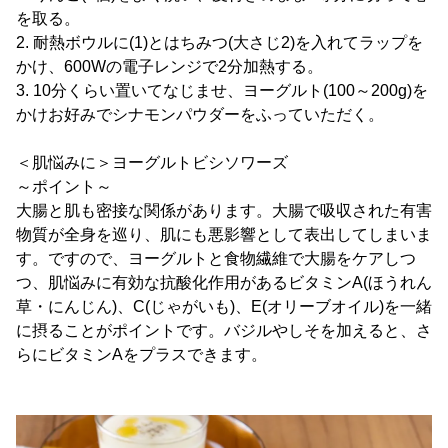
を取る。
2. 耐熱ボウルに(1)とはちみつ(大さじ2)を入れてラップを
かけ、600Wの電子レンジで2分加熱する。
3. 10分くらい置いてなじませ、ヨーグルト(100～200g)を
かけお好みでシナモンパウダーをふっていただく。
＜肌悩みに＞ヨーグルトビシソワーズ
～ポイント～
大腸と肌も密接な関係があります。大腸で吸収された有害
物質が全身を巡り、肌にも悪影響として表出してしまいま
す。ですので、ヨーグルトと食物繊維で大腸をケアしつ
つ、肌悩みに有効な抗酸化作用があるビタミンA(ほうれん
草・にんじん)、C(じゃがいも)、E(オリーブオイル)を一緒
に摂ることがポイントです。バジルやしそを加えると、さ
らにビタミンAをプラスできます。