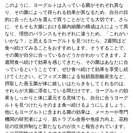
このように、ヨーグルトは入っている菌がそれぞれ異な
り、その菌によって得られる効果が異なるため、自分の目
的に合ったものを選んで買うことがとても大切です。さら
に、そもそも大腸における腸内細菌の構成は人によって異
なり、理想のバランスもそれぞれに違うため、「これがい
いかな？」と思えるヨーグルトを見つけたら、2週間ほど
食べ続けてみることをおすすめします。そうすることで、
その菌が自分に合っているかどうかがわかってきます。2
週間食べ続けて効果を感じてきたら、その菌はあなたに合
っているということです。ぜひ食べ続けて効果を享受し続
けてください。ビフィズス菌による短鎖脂肪酸産生など、
摂取した善玉菌が体に嬉しいはたらきをしてくれるのは、
それらが大腸に滞在している間だけです。ヨーグルトの効
果をしっかりと体に還元する意味でも、自分に合うヨーグ
ルトを見つけたらそのまま食べ続けるようにしましょう。
他にもヨーグルトに含まれる菌の効果は、メーカーや専門
機関の研究者により、肌トラブル改善や免疫力向上、花粉
症の症状抑制など新たなものが次々と報告されています。