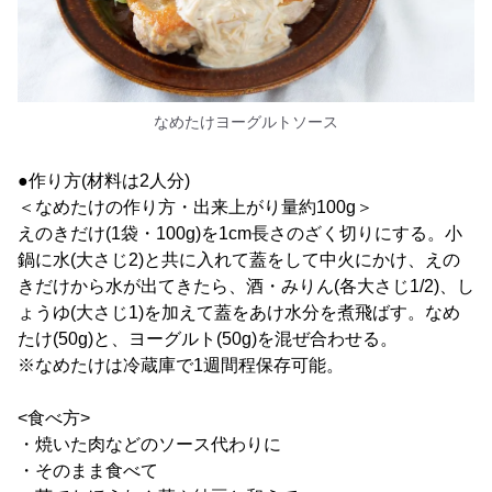
なめたけヨーグルトソース
●作り方(材料は2人分)
＜なめたけの作り方・出来上がり量約100g＞
えのきだけ(1袋・100g)を1cm長さのざく切りにする。小
鍋に水(大さじ2)と共に入れて蓋をして中火にかけ、えの
きだけから水が出てきたら、酒・みりん(各大さじ1/2)、し
ょうゆ(大さじ1)を加えて蓋をあけ水分を煮飛ばす。なめ
たけ(50g)と、ヨーグルト(50g)を混ぜ合わせる。
※なめたけは冷蔵庫で1週間程保存可能。
<食べ方>
・焼いた肉などのソース代わりに
・そのまま食べて