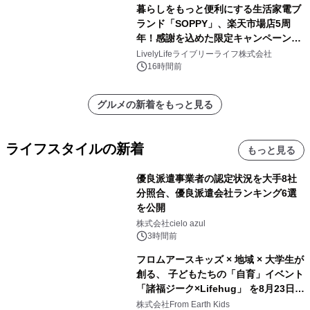
暮らしをもっと便利にする生活家電ブ
ランド「SOPPY」、楽天市場店5周
年！感謝を込めた限定キャンペーンを
8月10日より開催
LivelyLifeライブリーライフ株式会社
16時間前
グルメの新着をもっと見る
ライフスタイルの新着
もっと見る
優良派遣事業者の認定状況を大手8社
分照合、優良派遣会社ランキング6選
を公開
株式会社cielo azul
3時間前
フロムアースキッズ × 地域 × 大学生が
創る、 子どもたちの「自育」イベント
「諸福ジーク×Lifehug」 を8月23日
(日)開催
株式会社From Earth Kids