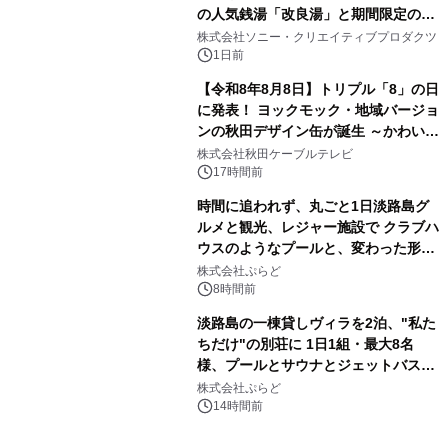
の人気銭湯「改良湯」と期間限定のコ
3
ラボレーション サウナイキタイコラ
株式会社ソニー・クリエイティブプロダクツ
ボグッズも発売決定！
1日前
【令和8年8月8日】トリプル「8」の日
に発表！ ヨックモック・地域バージョ
ンの秋田デザイン缶が誕生 ～かわいい
4
秋田犬の子犬と秋田の四季と名所を巡
株式会社秋田ケーブルテレビ
るパッケージ～ 9月1日(火)秋田県内で
17時間前
販売開始
時間に追われず、丸ごと1日淡路島グ
ルメと観光、レジャー施設で クラブハ
ウスのようなプールと、変わった形の
5
サウナも 「THE BOXY AWAJI」のお
株式会社ぷらど
得な素泊まり連泊プランで
8時間前
淡路島の一棟貸しヴィラを2泊、"私た
ちだけ"の別荘に 1日1組・最大8名
様、プールとサウナとジェットバス付
6
きで Villa Mon Temps AWAJIの連泊
株式会社ぷらど
素泊りプラン
14時間前