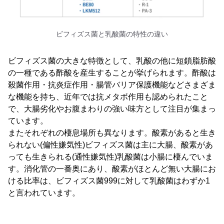
ビフィズス菌と乳酸菌の特性の違い
ビフィズス菌の大きな特徴として、乳酸の他に短鎖脂肪酸
の一種である酢酸を産生することが挙げられます。酢酸は
殺菌作用・抗炎症作用・腸管バリア保護機能などさまざま
な機能を持ち、近年では抗メタボ作用も認められたこと
で、大腸劣化やお腹まわりの強い味方として注目が集まっ
ています。
またそれぞれの棲息場所も異なります。酸素があると生き
られない(偏性嫌気性)ビフィズス菌は主に大腸、酸素があ
っても生きられる(通性嫌気性)乳酸菌は小腸に棲んでいま
す。消化管の一番奥にあり、酸素がほとんど無い大腸にお
ける比率は、ビフィズス菌999に対して乳酸菌はわずか1
と言われています。