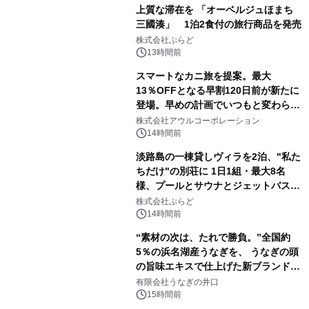
上質な滞在を 「オーベルジュほまち
三國湊」 1泊2食付の旅行商品を発売
株式会社ぷらど
13時間前
スマートなカニ旅を提案。最大
13％OFFとなる早割120日前が新たに
登場。早めの計画でいつもと変わらぬ
大人の冬旅を。ー夕日ヶ浦温泉「佳松
株式会社アウルコーポレーション
苑 別邸ふうか」ー
14時間前
淡路島の一棟貸しヴィラを2泊、"私た
ちだけ"の別荘に 1日1組・最大8名
様、プールとサウナとジェットバス付
きで Villa Mon Temps AWAJIの連泊
株式会社ぷらど
素泊りプラン
14時間前
“素材の次は、たれで勝負。”全国約
5％の浜名湖産うなぎを、 うなぎの頭
の旨味エキスで仕上げた新ブランド
「井口の誉」誕生
有限会社うなぎの井口
15時間前