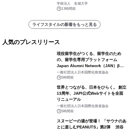
学校法人 名城大学
13時間前
ライフスタイルの新着をもっと見る
人気のプレスリリース
現役留学生がつくる、留学生のため
の、留学生専用プラットフォーム
Japan Alumni Network（JAN）β版
1
をリリース
一般社団法人日本国際化推進協会
5時間前
世界とつながる、日本をひらく。 創立
13周年、JAPI公式Webサイトを全面
リニューアル
2
一般社団法人日本国際化推進協会
5時間前
スヌーピーの湯が登場！ 「サウナのあ
とに楽しむPEANUTS」第2弾 渋谷