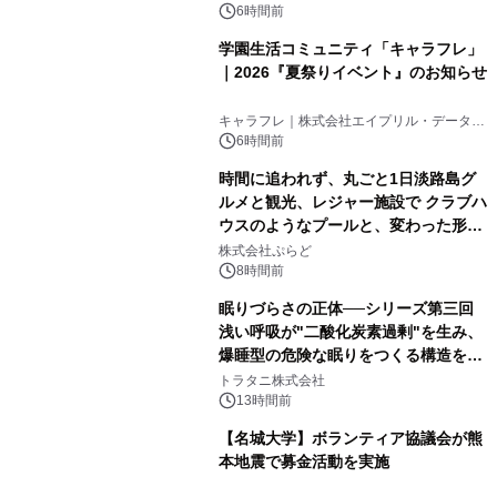
6時間前
学園生活コミュニティ「キャラフレ」
｜2026『夏祭りイベント』のお知らせ
キャラフレ｜株式会社エイプリル・データ・
デザインズ
6時間前
時間に追われず、丸ごと1日淡路島グ
ルメと観光、レジャー施設で クラブハ
ウスのようなプールと、変わった形の
サウナも 「THE BOXY AWAJI」のお
株式会社ぷらど
得な素泊まり連泊プランで
8時間前
眠りづらさの正体──シリーズ第三回
浅い呼吸が"二酸化炭素過剰"を生み、
爆睡型の危険な眠りをつくる構造を解
説
トラタニ株式会社
13時間前
【名城大学】ボランティア協議会が熊
本地震で募金活動を実施