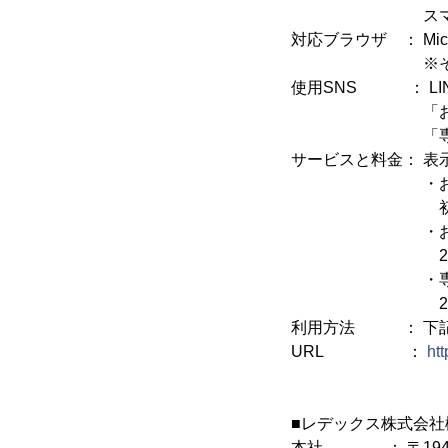
スマホ、タブ
対応ブラウザ ： Micros
※それぞれ最
使用SNS ： LI
「お子様に合わ
「専門家にいつ
サービスと料金： 表
・お子様の得
初回無料、2
・お子様に合わ
2020年8月3
・専門家にい
2020年8月3
利用方法 ： 下記
URL ：
ht
■レデックス株式会社
本社 ： 〒194-0