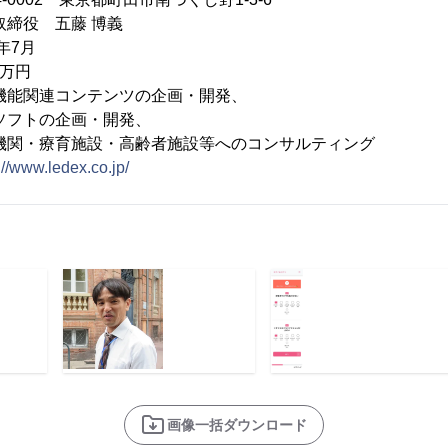
締役 五藤 博義
年7月
0万円
機能関連コンテンツの企画・開発、
企画・開発、
施設・高齢者施設等へのコンサルティング
://www.ledex.co.jp/
画像一括ダウンロード