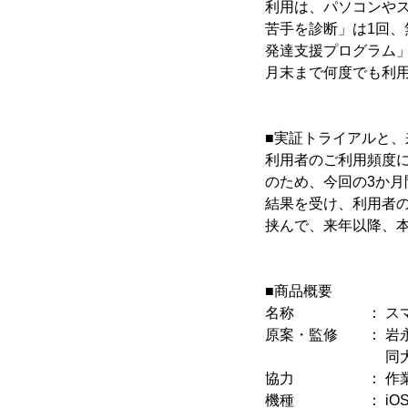
利用は、パソコンやス
苦手を診断」は1回、
発達支援プログラム」
月末まで何度でも利
■実証トライアルと
利用者のご利用頻度
のため、今回の3か
結果を受け、利用者
挟んで、来年以降、
■商品概要
名称 ： スマイ
原案・監修 ： 岩永
同大学子どもの
協力 ： 作業
機種 ： iOS、An