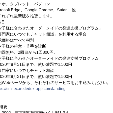
レット、パソコン
oft Edge、Google Chrome、Safari 他
新版を推奨します。
NE
せたオーダーメイドの発達支援プログラム」
でもチャット相談」を利用する場合
示価格はすべて税別
意・苦手を診断
回目から1回800円。
せたオーダーメイドの発達支援プログラム
1日まで、使い放題で1,500円
つでもチャット相談
1日まで、使い放題で1,500円
Webページから、それぞれのサービスをお申込みください。
tps://smilecare.ledex-app.com/landing
概要
002 東京都町田市南つくし野1-3-6