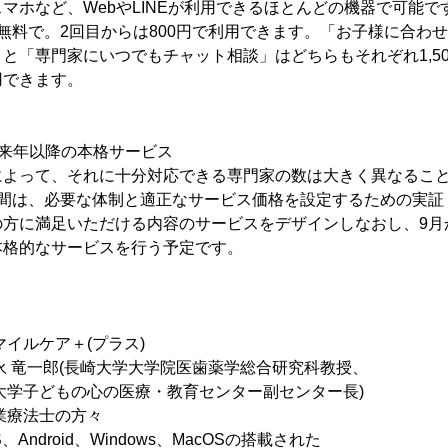
マホなど、WebやLINEが利用できるほとんどの機器で可能
無料で。2回目からは800円で利用できます。「お子様に合わ
と「専門家にいつでもチャット相談」はどちらもそれぞれ1,500
用できます。
、来年以降の本格サービス
によって、それに十分対応できる専門家の数は大きく異なるこ
月間は、必要な体制と適正なサービス価格を設定するための実証
の方に満足いただける内容のサービスをデザインしなおし、9月
本格的なサービスを行う予定です。
ルケア＋(プラス)
 竜一郎(長崎大学大学院医歯薬学総合研究科教授、
心の医療・教育センター副センター長)
療法士の方々
droid、Windows、MacOSの搭載された