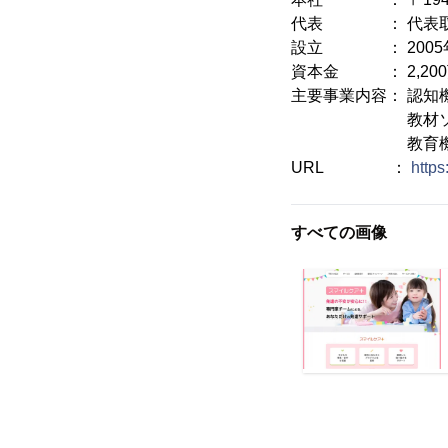
代表 ： 代表取
設立 ： 2005
資本金 ： 2,20
主要事業内容： 認知
教材ソフトの
教育機関・療育
URL ：
https
すべての画像