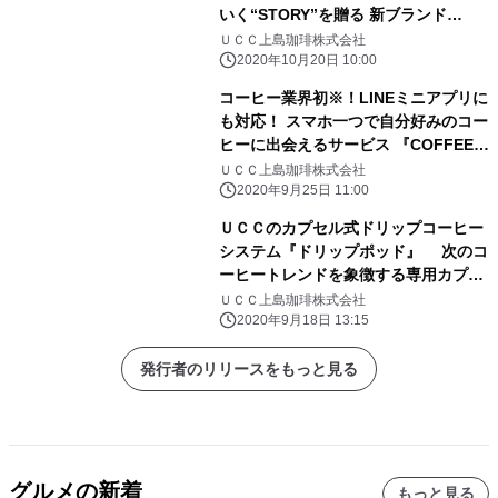
いく“STORY”を贈る 新ブランド
『COFFEE LOVE STORY』新登場！
ＵＣＣ上島珈琲株式会社
2020年10月20日 10:00
コーヒー業界初※！LINEミニアプリに
も対応！ スマホ一つで自分好みのコー
ヒーに出会えるサービス 『COFFEE
STYLE UCC』
ＵＣＣ上島珈琲株式会社
2020年9月25日 11:00
ＵＣＣのカプセル式ドリップコーヒー
システム『ドリップポッド』 次のコ
ーヒートレンドを象徴する専用カプセ
ル 『ブラジル＆ホンジュラス Ramo
ＵＣＣ上島珈琲株式会社
de rosas(ラモ デ ローサ)』 2020年
2020年9月18日 13:15
9月18日(金) より公式通販サイト
「ドリップポッドストア」にてブレン
発行者のリリースをもっと見る
ドの職人技を体感できる 特別なセット
品を先行して販売開始！
グルメの新着
もっと見る