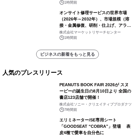
1時間前
オンサイト修理サービスの世界市場
（2026年～2032年）、市場規模（溶
接・金属修復、研削・仕上げ、アライ
メント、その他）・分析レポートを発
株式会社マーケットリサーチセンター
表
1時間前
ビジネスの新着をもっと見る
人気のプレスリリース
PEANUTS BOOK FAIR 2026が スヌ
ーピーの誕生日の8月10日より 全国の
書店123店舗で開催！
1
株式会社ソニー・クリエイティブプロダクツ
7時間前
エリミネーター/SE専用シート
「GOODSEAT “COBRA”」登場 表
皮4種で愛車を自分色に