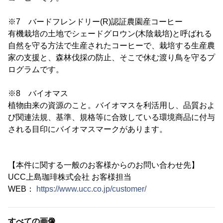
※7 バードフレンドリー(R)認証農園産コーヒー
有機栽培の土地でシェードグロウン(木陰栽培)と呼ばれる
自然を守る方法で生産されたコーヒーで、栽培する生産農
家の支援と、森林伐採の防止、そこで休む渡り鳥を守るプ
ログラムです。
※8 バイオマス
植物由来の資源のこと。バイオマスを利活用し、品質およ
び関連法規、基準、規格等に合致している環境商品に付与
される目印にバイオマスマークがあります。
【本件に関する一般のお客様からのお問い合わせ先】
UCC上島珈琲株式会社 お客様担当
WEB：
https://www.ucc.co.jp/customer/
すべての画像