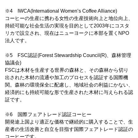
※4 IWCA(International Women’s Coffee Alliance)
コーヒーの生産に携わる女性の生産技術向上と地位向上、
持続可能な社会生活の実現を目的として2003年にコスタ
リカで設立され、現在はニューヨークに本部を置くNPO
法人です。
※5 FSC認証(Forest Stewardship Council(R)、森林管理
協議会)
FSCは木材を生産する世界の森林と、その森林から切り
出された木材の流通や加工のプロセスを認証する国際機
関。森林の環境保全に配慮し、地域社会の利益にかない、
経済的にも持続可能な形で生産された木材に与えられる認
証です。
※6 国際フェアトレード認証コーヒー
開発途上国より適正な価格で継続的に購入することで、生
産者の生活改善と自立を目指す国際フェアトレード認証の
コーヒーです。