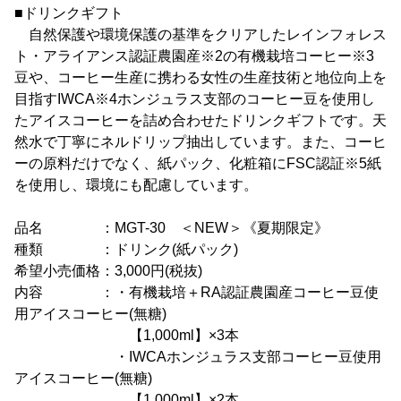
■ドリンクギフト
自然保護や環境保護の基準をクリアしたレインフォレス
ト・アライアンス認証農園産※2の有機栽培コーヒー※3
豆や、コーヒー生産に携わる女性の生産技術と地位向上を
目指すIWCA※4ホンジュラス支部のコーヒー豆を使用し
たアイスコーヒーを詰め合わせたドリンクギフトです。天
然水で丁寧にネルドリップ抽出しています。また、コーヒ
ーの原料だけでなく、紙パック、化粧箱にFSC認証※5紙
を使用し、環境にも配慮しています。
品名 ：MGT-30 ＜NEW＞《夏期限定》
種類 ：ドリンク(紙パック)
希望小売価格：3,000円(税抜)
内容 ：・有機栽培＋RA認証農園産コーヒー豆使
用アイスコーヒー(無糖)
【1,000ml】×3本
・IWCAホンジュラス支部コーヒー豆使用
アイスコーヒー(無糖)
【1,000ml】×2本