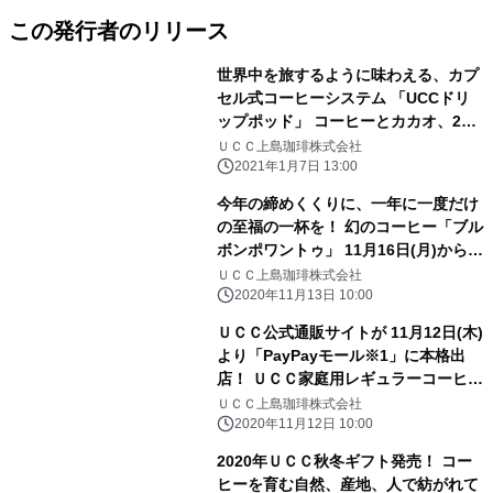
この発行者のリリース
世界中を旅するように味わえる、カプ
セル式コーヒーシステム 「UCCドリ
ップポッド」 コーヒーとカカオ、2つ
の素材を果実として味わう シンプルで
ＵＣＣ上島珈琲株式会社
贅沢なひとときを提案する、 期間限定
2021年1月7日 13:00
のセット商品を発売
今年の締めくくりに、一年に一度だけ
の至福の一杯を！ 幻のコーヒー「ブル
ボンポワントゥ」 11月16日(月)から予
約受付開始
ＵＣＣ上島珈琲株式会社
2020年11月13日 10:00
ＵＣＣ公式通販サイトが 11月12日(木)
より「PayPayモール※1」に本格出
店！ ＵＣＣ家庭用レギュラーコーヒー
全ブランドをラインアップ！
ＵＣＣ上島珈琲株式会社
2020年11月12日 10:00
2020年ＵＣＣ秋冬ギフト発売！ コー
ヒーを育む自然、産地、人で紡がれて