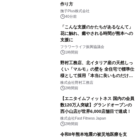
作り方
撫子Plus株式会社
40分前
「こんな支援のかたちがあるなんて」
花に触れ、癒やされる時間が熊本への
支援に
フラワーライフ振興協議会
1時間前
野村工務店、北イタリア産の天然しっ
くい「マルモ」の壁を 全住宅で標準仕
様として採用「本当に良いものだけに
こだわる」
株式会社野村工務店
2時間前
【エニタイムフィットネス 国内の会員
数120万人突破】グランドオープンの
西小山店が世界6,000店舗目で達成！
株式会社Fast Fitness Japan
2時間前
令和8年熊本地震の被災地医療を支