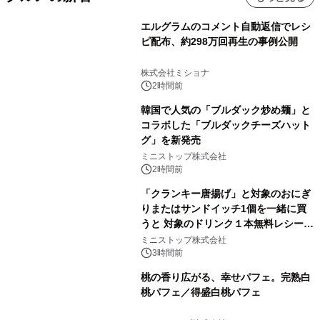
エルグラムのコメント自動返信でレシ
ピ配布、約298万回再生の事例公開
株式会社ミショナ
2時間前
韓国で人気の「ブルダック炒め麺」と
コラボした「ブルダックチーズハット
グ」を新発売
ミニストップ株式会社
2時間前
「クランキー唐揚げ」と対象のおにぎ
りまたはサンドイッチ1個を一緒に買
うと 対象のドリンク１本無料レシート
クーポンもらえる！※1
ミニストップ株式会社
3時間前
桃の香り広がる、幸せパフェ。完熟白
桃パフェ／得盛白桃パフェ