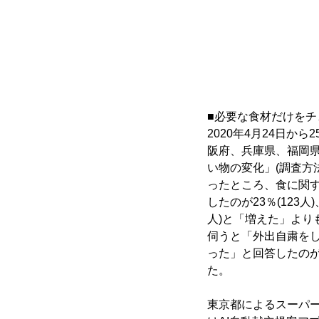
■必要な食材だけをチ
2020年4月24日か
阪府、兵庫県、福岡県
い物の変化」(調査方
ったところ、食に関
したのが23％(123
人)と「増えた」よ
伺うと「外出自粛をし
った」と回答したのが3
た。
東京都によるスーパ