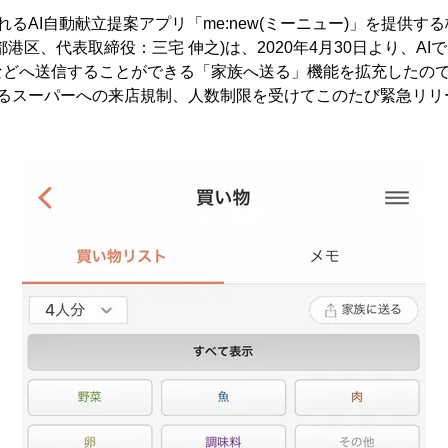
れるAI自動献立提案アプリ「me:new(ミーニュー)」を提供す
港区、代表取締役：三宅 伸之)は、2020年4月30日より、A
などへ送信することができる「家族へ送る」機能を拡充したの
よるスーパーへの来店規制、人数制限を受けてこのたび緊急リリ