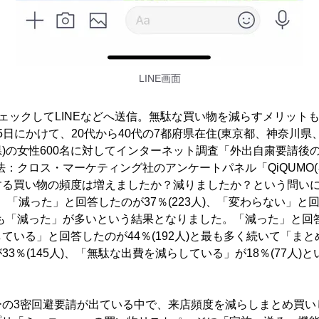
LINE画面
ェックしてLINEなどへ送信。無駄な買い物を減らすメリット
ら25日にかけて、20代から40代の7都府県在住(東京都、神奈川
)の女性600名に対してインターネット調査「外出自粛要請後
法：クロス・マーケティング社のアンケートパネル「QiQUMO(
する買い物の頻度は増えましたか？減りましたか？という問い
人)、「減った」と回答したのが37％(223人)、「変わらない」と回
りも「減った」が多いという結果となりました。「減った」と回
ている」と回答したのが44％(192人)と最も多く続いて「ま
3％(145人)、「無駄な出費を減らしている」が18％(77人)
ーの3密回避要請が出ている中で、来店頻度を減らしまとめ買い