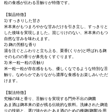
粒の食感が伝わる舌触りが特徴です。
【製品特徴】
1) すっきりした甘さ
米本来がもつまろやかな甘みだけを引き立し、すっきりと
した後味を実現しました。混じりけのない、米本来のもつ
自然な甘みを味わえます。
2) 麹の芳醇な香り
湯を注ぐとふわりと立ち上る、栗香(くりか)と呼ばれる麹
そのものの香りが鼻先をくすぐります。
3) 米一粒一粒の舌触り
米一粒一粒が存在感をもち、優しくなでるような特別な舌
触り。なめらかでありながら濃厚な食感をお楽しみいただ
けます。
【製法特徴】
究極の味と香り、舌触りを実現する門外不出の麹菌
あま酒は麹本来の姿が残る伝統的な飲料。洗練された麹造
りの技術と、選び抜かれたあま酒のための種麹(麹菌)を用