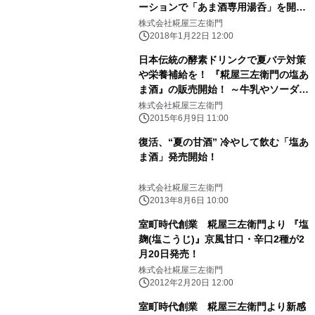
ーションで「あま酒専用湯呑」を開発
冬ギフト需要に向け、500セット数
株式会社糀屋三左衛門
量限定で1/22新発売
2018年1月22日 12:00
日本伝統の酵素ドリンクで夏バテ対策
や栄養補給を！ 『糀屋三左衛門の塩あ
ま酒』の販売開始！ ～牛乳やソーダで
割って新感覚のデザートドリンクにも
株式会社糀屋三左衛門
～
2015年6月9日 11:00
復活、“夏の甘酒” 冷やして飲む「塩あ
ま酒」発売開始！
株式会社糀屋三左衛門
2013年8月6日 10:00
室町時代創業 糀屋三左衛門より 『塩
麹(塩こうじ)』京風甘口・辛口2種が2
月20日発売！
株式会社糀屋三左衛門
2012年2月20日 12:00
室町時代創業 糀屋三左衛門より新感