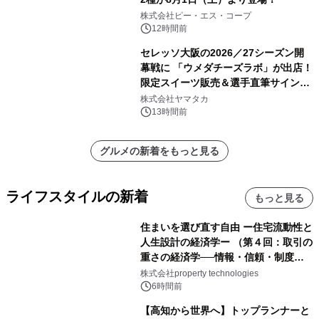
株式会社ピー・エス・コープ
12時間前
セレッソ大阪の2026／27シーズン開
幕戦に 「ウメダチーズラボ」が出店！
限定スイーツ販売＆選手直筆サイング
ッズが当たる抽選会を 8月8日に開催
株式会社ヤマタカ
13時間前
グルメの新着をもっと見る
ライフスタイルの新着
もっと見る
住まいを選び直す自由 ー住宅流動性と
人生設計の経済学ー （第４回：取引の
重さの経済学──情報・信頼・制度を
PropTechはどう組み替えるか）｜
株式会社property technologies
PropTech-Lab
6時間前
【高知から世界へ】トップランナーと