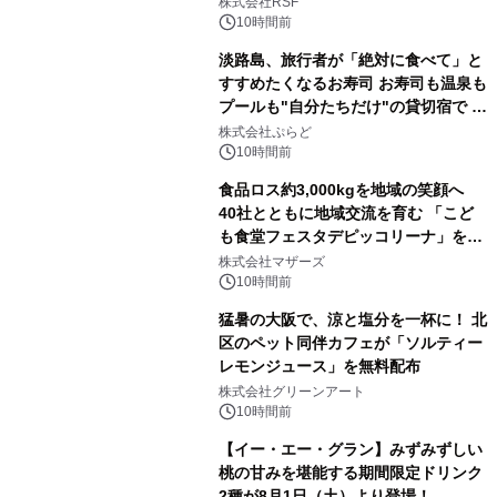
株式会社RSF
10時間前
淡路島、旅行者が「絶対に食べて」と
すすめたくなるお寿司 お寿司も温泉も
プールも"自分たちだけ"の貸切宿で 1
日1組限定「岩屋温泉 絵島別庭 海と
株式会社ぷらど
森」の握り寿司プラン
10時間前
食品ロス約3,000kgを地域の笑顔へ
40社とともに地域交流を育む 「こど
も食堂フェスタデピッコリーナ」を9
月5日(土)開催
株式会社マザーズ
10時間前
猛暑の大阪で、涼と塩分を一杯に！ 北
区のペット同伴カフェが「ソルティー
レモンジュース」を無料配布
株式会社グリーンアート
10時間前
【イー・エー・グラン】みずみずしい
桃の甘みを堪能する期間限定ドリンク
2種が8月1日（土）より登場！