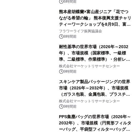
PropTech-Lab
6時間前
熊本産胡蝶蘭×富山産ジニア「花でつ
ながる希望の輪」 熊本復興支援チャリ
ティーワークショップを8月9日、富
山・射水で開催
フラワーライフ振興協議会
8時間前
耐性基準の世界市場（2026年～2032
年）、市場規模（国家標準、一級標
準、二級標準、作業標準）・分析レポ
ートを発表
株式会社マーケットリサーチセンター
9時間前
スキンケア製品パッケージングの世界
市場（2026年～2032年）、市場規模
（ガラス包装、金属包装、プラスチッ
ク包装、その他）・分析レポートを発
株式会社マーケットリサーチセンター
表
9時間前
PPS集塵バッグの世界市場（2026年～
2032年）、市場規模（円筒形フィルタ
ーバッグ、平袋型フィルターバッグ、