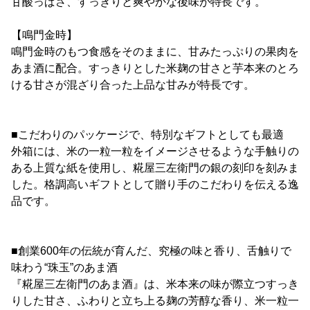
甘酸っぱさ、すっきりと爽やかな後味が特長です。
【鳴門金時】
鳴門金時のもつ食感をそのままに、甘みたっぷりの果肉を
あま酒に配合。すっきりとした米麹の甘さと芋本来のとろ
ける甘さが混ざり合った上品な甘みが特長です。
■こだわりのパッケージで、特別なギフトとしても最適
外箱には、米の一粒一粒をイメージさせるような手触りの
ある上質な紙を使用し、糀屋三左衛門の銀の刻印を刻みま
した。格調高いギフトとして贈り手のこだわりを伝える逸
品です。
■創業600年の伝統が育んだ、究極の味と香り、舌触りで
味わう“珠玉”のあま酒
『糀屋三左衛門のあま酒』は、米本来の味が際立つすっき
りした甘さ、ふわりと立ち上る麹の芳醇な香り、米一粒一