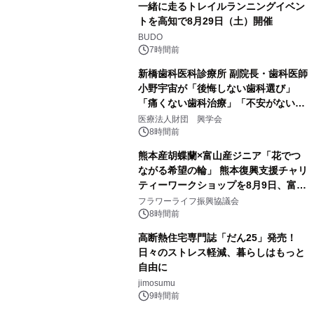
一緒に走るトレイルランニングイベン
トを高知で8月29日（土）開催
BUDO
7時間前
新橋歯科医科診療所 副院長・歯科医師
小野宇宙が「後悔しない歯科選び」
「痛くない歯科治療」「不安がない治
療計画」をテーマに専門監修
医療法人財団 興学会
8時間前
熊本産胡蝶蘭×富山産ジニア「花でつ
ながる希望の輪」 熊本復興支援チャリ
ティーワークショップを8月9日、富
山・射水で開催
フラワーライフ振興協議会
8時間前
高断熱住宅専門誌「だん25」発売！
日々のストレス軽減、暮らしはもっと
自由に
jimosumu
9時間前