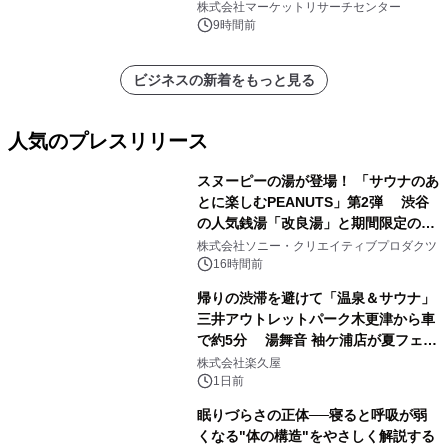
プリーツフィルターバッグ、その
株式会社マーケットリサーチセンター
他）・分析レポートを発表
9時間前
ビジネスの新着をもっと見る
人気のプレスリリース
スヌーピーの湯が登場！ 「サウナのあ
とに楽しむPEANUTS」第2弾 渋谷
の人気銭湯「改良湯」と期間限定のコ
1
ラボレーション サウナイキタイコラ
株式会社ソニー・クリエイティブプロダクツ
ボグッズも発売決定！
16時間前
帰りの渋滞を避けて「温泉＆サウナ」
三井アウトレットパーク木更津から車
で約5分 湯舞音 袖ケ浦店が夏フェア
2
メニューを提供
株式会社楽久屋
1日前
眠りづらさの正体──寝ると呼吸が弱
くなる"体の構造"をやさしく解説する