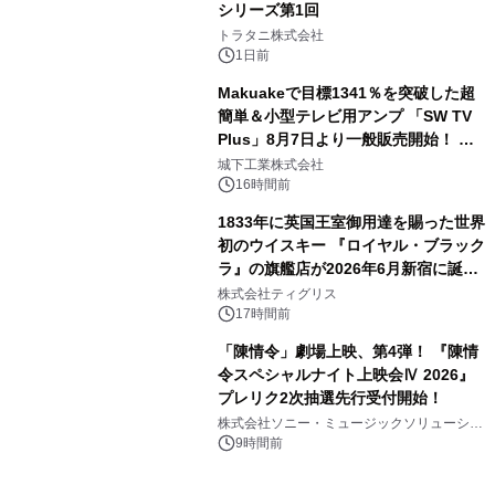
シリーズ第1回
3
トラタニ株式会社
1日前
Makuakeで目標1341％を突破した超
簡単＆小型テレビ用アンプ 「SW TV
Plus」8月7日より一般販売開始！ ケ
4
ーブル1本つなぐだけ、テレビの音が
城下工業株式会社
ぐっと豊かに
16時間前
1833年に英国王室御用達を賜った世界
初のウイスキー 『ロイヤル・ブラック
ラ』の旗艦店が2026年6月新宿に誕
5
生 バカルディ ジャパンと連携した
株式会社ティグリス
没入型バー「BAR Arca」
17時間前
「陳情令」劇場上映、第4弾！ 『陳情
令スペシャルナイト上映会Ⅳ 2026』
プレリク2次抽選先行受付開始！
6
株式会社ソニー・ミュージックソリューショ
ンズ
9時間前