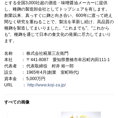
とする全国3,000社超の酒造・味噌醤油メーカーに提供
し、種麹の製造卸会社としてトップシェアを有します。
創業以来、真っすぐに麹と向き合い、600年に渡って絶え
間なく研究を重ねることで、製法を革新し続け、高品質の
種麹を製造してまいりました。“これまでも”、“これから
も“、種麹を通じて日本の食文化の発展に尽力してまいり
ます。
名称 ： 株式会社糀屋三左衛門
本社 ： 〒441-8087 愛知県豊橋市牟呂町内田111-1
代表者 ： 代表取締役 村井 裕一郎
設立 ： 1965年4月(創業 室町時代)
資本金 ： 5,000万円
URL ：
http://www.koji-za.jp/
すべての画像