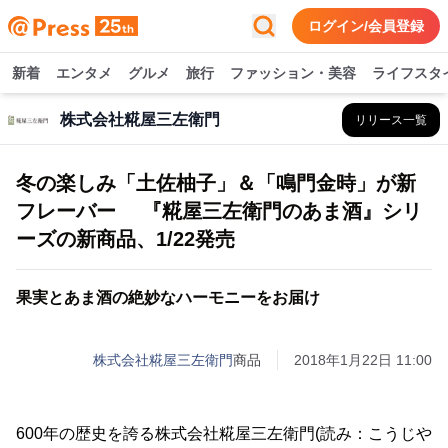
ログイン/会員登録
新着
エンタメ
グルメ
旅行
ファッション・美容
ライフスタ
株式会社糀屋三左衛門
リリース一覧
冬の楽しみ「土佐柚子」＆「鳴門金時」が新
フレーバー 『糀屋三左衛門のあま酒』シリ
ーズの新商品、1/22発売
果実とあま酒の絶妙なハーモニーをお届け
株式会社糀屋三左衛門
商品
2018年1月22日 11:00
600年の歴史を誇る株式会社糀屋三左衛門(読み：こうじや