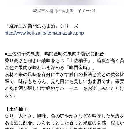
糀屋三左衛門のあま酒 イメージ1
『糀屋三左衛門のあま酒』シリーズ
http://www.koji-za.jp/item/amazake.php
■土佐柚子の果皮、鳴門金時の果肉を贅沢に配合
香り高さと程よい酸味をもつ「土佐柚子」、糖度が高く黄
金色の果肉が味わいを深める「鳴門金時」。
素材本来の風味を存分に生かす独自の製法と麹との黄金比
率で、味はもちろん、見た目にも美しいあま酒です。果実
とあま酒が醸し出す絶妙なハーモニーをお楽しみいただけ
ます。
【土佐柚子】
香り、大きさ、風味、色の鮮やかさなどを吟味した果皮を
あま酒に配合。ふんわりとした香りと果皮の食感、程よい