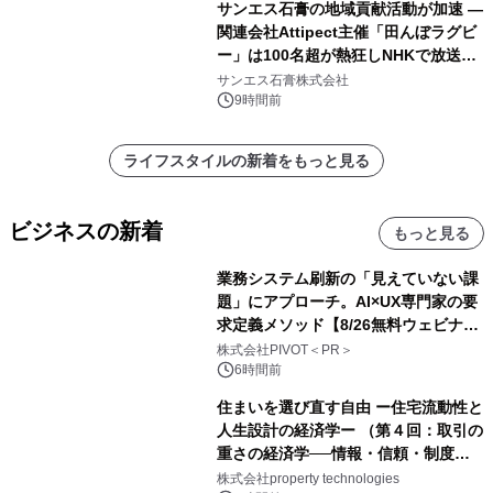
サンエス石膏の地域貢献活動が加速 ―
関連会社Attipect主催「田んぼラグビ
ー」は100名超が熱狂しNHKで放送さ
れました。
サンエス石膏株式会社
9時間前
ライフスタイルの新着をもっと見る
ビジネスの新着
もっと見る
業務システム刷新の「見えていない課
題」にアプローチ。AI×UX専門家の要
求定義メソッド【8/26無料ウェビナ
ー】株式会社PIVOT
株式会社PIVOT＜PR＞
6時間前
住まいを選び直す自由 ー住宅流動性と
人生設計の経済学ー （第４回：取引の
重さの経済学──情報・信頼・制度を
PropTechはどう組み替えるか）｜
株式会社property technologies