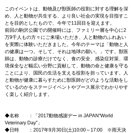
このイベントは、動物及び獣医師の役割に対する理解を深
め、人と動物が共生する、より良い社会の実現を目指すこ
とを目的としたもので、今年で11回目を迎えます。
前回の駒沢公園での開催時には、ファミリー層を中心に2
万9千人もの方々にご来場いただき、人と動物のふれあい
を実際に体験いただきました。今年のテーマは「動物と人
の健康は一つ。そして、それは地球の願い。」です。獣医
師は、動物の診療だけでなく、食の安全、感染症対策、環
境保全など幅広い分野に貢献して、動物の命と健康を守る
ことにより、国民の生活を支える役割を担っています。人
と動物が健康に暮らすために獣医師がどのような活動をし
ているのかをステージイベントやブース展示でわかりやす
く楽しく紹介します。
◆名称 ：「2017動物感謝デー in JAPAN“World
Veterinary Day”」
◆日時 ：2017年9月30日(土)10:00～17:00 ※雨天決