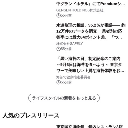
中グランドホテル』にてPremiumシリ
ーズ初のオールインクルーシブ導入
GENSEN HOLDINGS株式会社
55分前
水道修理の相談、95.2％が電話―― 約
12万件のデータを調査 業者別の応
答率には最大84ポイント差、 「つな
がりやすさ」も選定基準に
株式会社SAFELY
55分前
「黒い海苔の日」制定記念のご案内
～9月6日は海苔を食べよう～ 東京タ
ワーで美味しい上質な海苔体験をお届
けします！
海苔で健康推進委員会
55分前
ライフスタイルの新着をもっと見る
人気のプレスリリース
東京国立博物館、館内レストラン3店