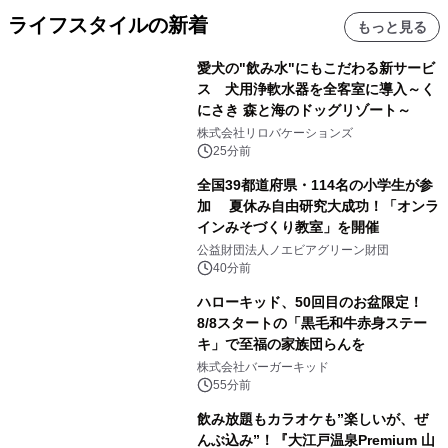
ライフスタイルの新着
もっと見る
愛犬の"飲み水"にもこだわる新サービ
ス 犬用浄軟水器を全客室に導入～く
にさき 森と海のドッグリゾート～
株式会社リロバケーションズ
25分前
全国39都道府県・114名の小学生が参
加 夏休み自由研究大成功！「オンラ
インみそづくり教室」を開催
公益財団法人ノエビアグリーン財団
40分前
ハローキッド、50回目のお盆限定！
8/8スタートの「黒毛和牛赤身ステー
キ」で至福の家族団らんを
株式会社バーガーキッド
55分前
飲み放題もカラオケも”楽しいが、ぜ
んぶ込み”！『大江戸温泉Premium 山