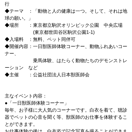
行
◆テーマ ：「動物と人の健康は一つ。そして、それは地
球の願い。」
◆場所 ：東京都立駒沢オリンピック公園 中央広場
(東京都世田谷区駒沢公園1-1)
◆入場料 ：無料、ペット同伴可
◆開催内容：一日獣医師体験コーナー、動物ふれあいコー
ナー、
乗馬体験、はたらく動物たちのデモンストレ
ーション など
◆主催 ：公益社団法人日本獣医師会
主なイベント内容：
●「一日獣医師体験コーナー」
毎年、お子様に大人気のコーナーです。白衣を着て、聴診
器でペットの心音を聞く等、獣医師のお仕事を体験するこ
とができます。
お仕事体験の後は、白衣姿で記念写真を撮ることができま