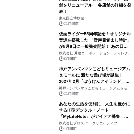
舗をリニューアル 各店舗の詳細を発
表！
1
東京国立博物館
21時間前
仮面ライダー55周年記念！オリジナル
音源を搭載した 「音声目覚まし時計」
が8月6日に一般発売開始！ あの日の
2
大興奮が今甦る
株式会社 秀建コーポレーション ディレクト
アートギャラリー
3時間前
神戸アンパンマンこどもミュージアム
＆モールに 新たな遊び場が誕生！
2027年2月「ぼうけんアイランド」が
3
オープン
神戸アンパンマンこどもミュージアム＆モー
ル
21時間前
あなたの生活を便利に、人生を豊かに
するIT型デジタル・ノート
『MyLifeNote』がアイデア募集 優
4
秀賞100名に1年間無償試用
株式会社プロスパー クリエイティブ
4時間前