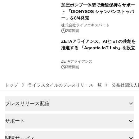
加圧ポンプ一体型で炭酸保持をサポー
ト 「DIONYSOS シャンパンストッパ
ー」を8/4発売
5
株式会社ライフエキスパート
2時間前
ZETAアライアンス、AIとIoTの共創を
推進する 「Agentic IoT Lab」を設立
6
ZETAアライアンス
3時間前
トップ
ライフスタイルのプレスリリース一覧
公益社団法人
プレスリリース配信
サポート
関連サービス