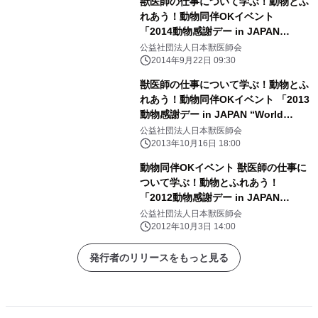
獣医師の仕事について学ぶ！動物とふ
れあう！動物同伴OKイベント
「2014動物感謝デー in JAPAN
“World Veterinary Day”」10月4日
公益社団法人日本獣医師会
(土)開催
2014年9月22日 09:30
獣医師の仕事について学ぶ！動物とふ
れあう！動物同伴OKイベント 「2013
動物感謝デー in JAPAN “World
Veterinary Day”」が 駒沢オリンピッ
公益社団法人日本獣医師会
ク公園で10月26日(土)開催！
2013年10月16日 18:00
動物同伴OKイベント 獣医師の仕事に
ついて学ぶ！動物とふれあう！
「2012動物感謝デー in JAPAN
“World Veterinary Day”」10月6日
公益社団法人日本獣医師会
(土)開催
2012年10月3日 14:00
発行者のリリースをもっと見る