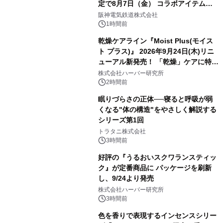
定で8月7日（金） コラボアイテムが
発売決定！
阪神電気鉄道株式会社
1時間前
乾燥ケアライン『Moist Plus(モイス
ト プラス)』 2026年9月24日(木)リニ
ューアル新発売！ 「乾燥」ケアに特化
し、ライン使いで潤いに満ちた肌へ
株式会社ハーバー研究所
2時間前
眠りづらさの正体──寝ると呼吸が弱
くなる"体の構造"をやさしく解説する
シリーズ第1回
トラタニ株式会社
3時間前
好評の『うるおいスクワランスティッ
ク』が定番商品に パッケージを刷新
し、9/24より発売
株式会社ハーバー研究所
3時間前
色を香りで表現するインセンスシリー