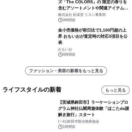
ズ「The COLORS」の 限定の香りを
含むアソートメントや関連アイテムを
8月6日発売
株式会社 松栄堂 リスン事業部
3時間前
金小売価格が前日比で1,100円超の上
昇 おもいおが査定時の対応3項目を公
表
おもいお
4時間前
ファッション・美容の新着をもっと見る
ライフスタイルの新着
もっと見る
【茨城県鉾田市】ラーケーションプロ
グラム神社仏閣周遊体験「ほこたde謎
解き旅行」スタート
(一社)鉾田市観光物産協会
1時間前