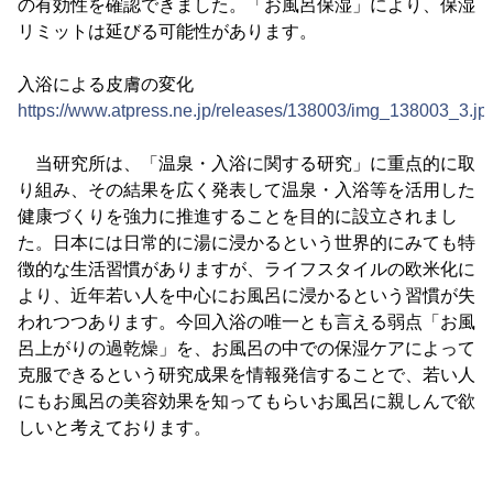
の有効性を確認できました。「お風呂保湿」により、保湿
リミットは延びる可能性があります。
入浴による皮膚の変化
https://www.atpress.ne.jp/releases/138003/img_138003_3.jp
当研究所は、「温泉・入浴に関する研究」に重点的に取
り組み、その結果を広く発表して温泉・入浴等を活用した
健康づくりを強力に推進することを目的に設立されまし
た。日本には日常的に湯に浸かるという世界的にみても特
徴的な生活習慣がありますが、ライフスタイルの欧米化に
より、近年若い人を中心にお風呂に浸かるという習慣が失
われつつあります。今回入浴の唯一とも言える弱点「お風
呂上がりの過乾燥」を、お風呂の中での保湿ケアによって
克服できるという研究成果を情報発信することで、若い人
にもお風呂の美容効果を知ってもらいお風呂に親しんで欲
しいと考えております。