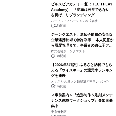
ビルスピアカデミー(旧：TECH PLAY
Academy) 「変革は外注できない」
を掲げ、リブランディング
パーソルイノベーション株式会社
1時間前
ジーンクエスト、遺伝子情報の安全な
企業連携技術で特許取得 本人同意か
ら履歴管理まで、事業者の遺伝子デー
タ活用を支援
株式会社ジーンクエスト
1時間前
【2026年8月版】ふるさと納税でもら
える『ウイスキー』の還元率ランキン
グを発表
とくさと-ふるさと納税還元率ランキング-
1時間前
＜事前案内＞『造形制作＆彫刻メンテ
ナンス体験ワークショップ』参加者募
集中
東京都北区