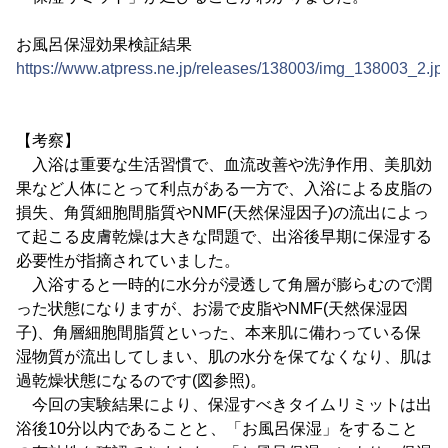
お風呂保湿効果検証結果
https://www.atpress.ne.jp/releases/138003/img_138003_2.jp
【考察】
入浴は重要な生活習慣で、血流改善や洗浄作用、美肌効
果など人体にとって利点がある一方で、入浴による皮脂の
損失、角質細胞間脂質やNMF(天然保湿因子)の流出によっ
て起こる皮膚乾燥は大きな問題で、出浴後早期に保湿する
必要性が指摘されていました。
入浴すると一時的に水分が浸透して角層が膨らむので潤
った状態になりますが、お湯で皮脂やNMF(天然保湿因
子)、角層細胞間脂質といった、本来肌に備わっている保
湿物質が流出してしまい、肌の水分を保てなくなり、肌は
過乾燥状態になるのです(図参照)。
今回の実験結果により、保湿すべきタイムリミットは出
浴後10分以内であることと、「お風呂保湿」をすること