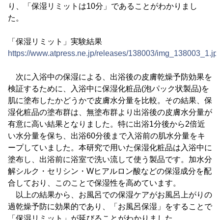
り、「保湿リミットは10分」であることがわかりまし
た。
「保湿リミット」実験結果
https://www.atpress.ne.jp/releases/138003/img_138003_1.jp
次に入浴中の保湿による、出浴後の皮膚乾燥予防効果を
検証するために、入浴中に保湿化粧品(泡パック状製品)を
肌に塗布したかどうかで皮膚水分量を比較。その結果、保
湿化粧品の塗布群は、無塗布群より出浴後の皮膚水分量が
有意に高い結果となりました。特に出浴1分後から2倍近
い水分量を保ち、出浴60分後まで入浴前の肌水分量をキ
ープしていました。本研究で用いた保湿化粧品は入浴中に
塗布し、出浴前に浴室で洗い流して使う製品です。加水分
解シルク・セリシン・Wヒアルロン酸などの保湿成分を配
合しており、このことで保湿性を高めています。
以上の結果から、お風呂での保湿ケアがお風呂上がりの
過乾燥予防に効果的であり、「お風呂保湿」をすることで
「保湿リミット」が延びることがわかりました。