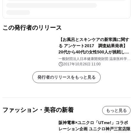
この発行者のリリース
【お風呂とスキンケアの新常識に関す
る アンケート2017 調査結果発表】
20代から40代の女性500人が挑戦した
お風呂博士監修 『お風呂とスキンケア
一般財団法人日本健康開発財団 温泉医科学研
究所
の新常識10問』 全問正解者は1％以
2017年10月26日 11:00
下！ また、20代はシャワー派が5割
で、進む“若者の湯船離れ”も明らかに
発行者のリリースをもっと見る
ファッション・美容の新着
もっと見る
阪神電車×ユニクロ「UTme!」コラボ
レーション企画 ユニクロ神戸三宮店限