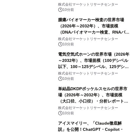
株式会社マーケットリサーチセンター
10分前
腫瘍バイオマーカー検査の世界市場
（2026年～2032年）、市場規模
（DNAバイオマーカー検査、RNAバイ
オマーカー検査、タンパク質バイオマ
株式会社マーケットリサーチセンター
ーカー検査、細胞ベースのバイオマー
10分前
カー検査、多項目バイオマーカー検
電気空気式ホーンの世界市場（2026年
査）・分析レポートを発表
～2032年）、市場規模（100デシベル
以下、100～125デシベル、125デシベ
ル以上）・分析レポートを発表
株式会社マーケットリサーチセンター
10分前
単結晶DKDPポッケルスセルの世界市
場（2026年～2032年）、市場規模
（大口径、小口径）・分析レポートを
発表
株式会社マーケットリサーチセンター
10分前
アイスマイリー、「Claude徹底解
説」を公開！ChatGPT・Copilot・