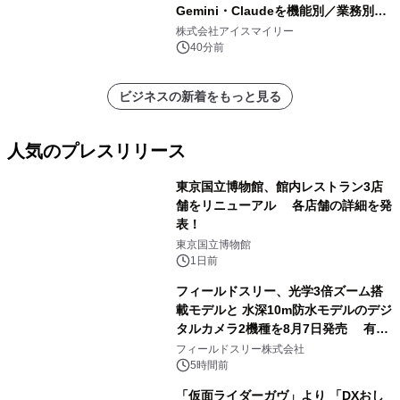
Gemini・Claudeを機能別／業務別に
比較―自社に合う生成AIの選び方がわ
株式会社アイスマイリー
かる実践ガイド
40分前
ビジネスの新着をもっと見る
人気のプレスリリース
東京国立博物館、館内レストラン3店
舗をリニューアル 各店舗の詳細を発
表！
1
東京国立博物館
1日前
フィールドスリー、光学3倍ズーム搭
載モデルと 水深10m防水モデルのデジ
タルカメラ2機種を8月7日発売 有効
2
約1300万画素、用途別に選べるコンデ
フィールドスリー株式会社
ジ新登場
5時間前
「仮面ライダーガヴ」より 「DXおし