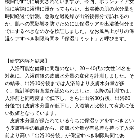
機関ですでに研究されていますが、今回、ボランティア女
性に実際に浴槽に浸かってもらい、出浴後の肌の水分量を
時間経過で計測。急激な過乾燥が出浴後何分で訪れるの
か、肌への悪影響を防ぐためには保湿ケアを出浴後何分ま
でにするべきなのかを検証しました。なお風呂上がりの保
湿ケアすべき制限時間を「保湿リミット」と呼びます。
【研究内容と結果】
入浴可能な健康に問題のない、20～40代の女性14名を
対象に、入浴前後の皮膚水分量の変化を計測しました。そ
の結果、出浴10分後までは入浴前より皮膚水分量が多
く、統計学的有意差が認められました。以降の計測では、
入浴前と同程度まで低下し、さらに出浴30分後、出浴60
分後では皮膚水分量が低下し、入浴前と比較して有意に低
い数値となっています。
皮膚水分量が保たれているうちに保湿ケアをすべきとい
う皮膚科学の観点から、皮膚水分量が有意差を持って入浴
前より高い「出浴10分後」が保湿すべき制限時間であ