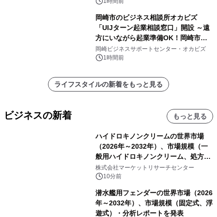
1時間前
岡崎市のビジネス相談所オカビズ
「UIJターン起業相談窓口」開設 ～遠
方にいながら起業準備OK！岡崎市を
挑戦者があつまるまちに～
岡崎ビジネスサポートセンター・オカビズ
1時間前
ライフスタイルの新着をもっと見る
ビジネスの新着
もっと見る
ハイドロキノンクリームの世界市場
（2026年～2032年）、市場規模（一
般用ハイドロキノンクリーム、処方用
ハイドロキノンクリーム）・分析レポ
株式会社マーケットリサーチセンター
ートを発表
10分前
潜水艦用フェンダーの世界市場（2026
年～2032年）、市場規模（固定式、浮
遊式）・分析レポートを発表