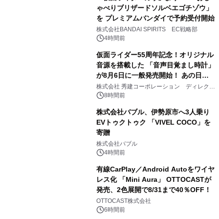
ゃべりブリザードソルベエゴチゾウ」
を プレミアムバンダイで予約受付開始
3
株式会社BANDAI SPIRITS EC戦略部
4時間前
仮面ライダー55周年記念！オリジナル
音源を搭載した 「音声目覚まし時計」
が8月6日に一般発売開始！ あの日の
4
大興奮が今甦る
株式会社 秀建コーポレーション ディレクト
アートギャラリー
8時間前
株式会社バブル、伊勢原市へ3人乗り
EVトゥクトゥク 「VIVEL COCO」を
寄贈
5
株式会社バブル
4時間前
有線CarPlay／Android Autoをワイヤ
レス化 「Mini Aura」 OTTOCASTが
発売、2色展開で8/31まで40％OFF！
6
OTTOCAST株式会社
6時間前