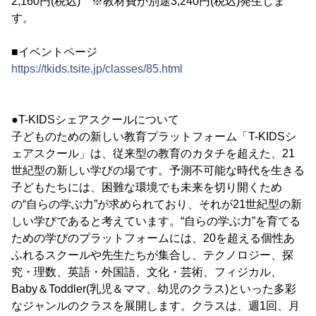
2,160円(税込) ※教材費が別途3,240円(税込)発生しま
す。
■イベントページ
https://tkids.tsite.jp/classes/85.html
●T-KIDSシェアスクールについて
子どものための新しい教育プラットフォーム「T-KIDSシ
ェアスクール」は、従来型の教育のカタチを超えた、21
世紀型の新しい学びの場です。予測不可能な時代を生きる
子どもたちには、困難な環境でも未来を切り開くため
の“自らの学ぶ力”が求められており、それが21世紀型の新
しい学びであると考えています。“自らの学ぶ力”を育てる
ための学びのプラットフォームには、20を超える個性あ
ふれるスクールや先生たちが集合し、テクノロジー、探
究・理数、英語・外国語、文化・芸術、フィジカル、
Baby＆Toddler(乳児＆ママ、幼児のクラス)といった多彩
なジャンルのクラスを展開します。クラスは、週1回、月