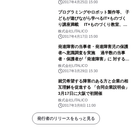
2017年4月25日 15:00
プログラミングやロボット製作等、 子
どもが遊びながら学べるIT×ものづく
り講座満載 IT×ものづくり教室、
「G.Wワークショップ2017」開催
株式会社LITALICO
2017年4月17日 15:00
発達障害の当事者・発達障害児の保護
者へ意識調査を実施 過半数の当事
者・保護者が「発達障害」に 対する社
会の理解は「進んでいない」と回答
株式会社LITALICO
2017年3月29日 15:30
就労希望する障害のある方と企業の相
互理解を促進する 「合同企業説明会」
3月17日に大阪で初開催
株式会社LITALICO
2017年3月8日 11:00
発行者のリリースをもっと見る