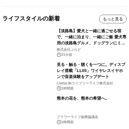
ライフスタイルの新着
もっと見る
【淡路島】愛犬と一緒に過ごせる宿
で、一緒に泊まり、一緒にご飯 愛犬専
用の淡路島グルメ、ドッグランにミニ
プール グランピングとトレーラーハウ
株式会社ぷらど
スの2施設で
31分前
見る・触る・聴くを一つに。ディスプ
レイ搭載「LL05」ワイヤレスイヤホ
ンで音楽体験をアップデート
LivelyLifeライブリーライフ株式会社
1時間前
熊本の花を、熊本の希望へ。
フラワーライフ振興協議会
1時間前