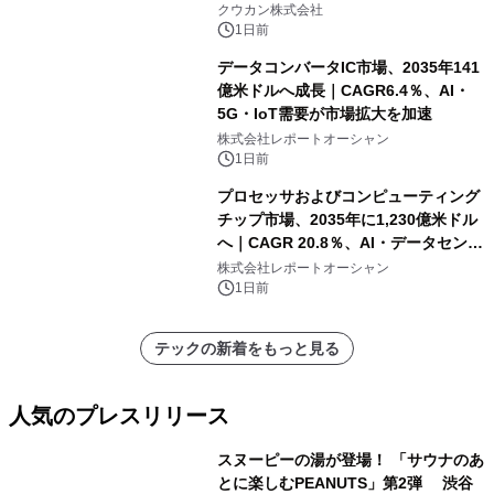
クウカン株式会社
1日前
データコンバータIC市場、2035年141
億米ドルへ成長｜CAGR6.4％、AI・
5G・IoT需要が市場拡大を加速
株式会社レポートオーシャン
1日前
プロセッサおよびコンピューティング
チップ市場、2035年に1,230億米ドル
へ｜CAGR 20.8％、AI・データセンタ
ー需要が成長を牽引
株式会社レポートオーシャン
1日前
テックの新着をもっと見る
人気のプレスリリース
スヌーピーの湯が登場！ 「サウナのあ
とに楽しむPEANUTS」第2弾 渋谷