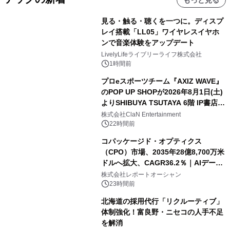
見る・触る・聴くを一つに。ディスプ
レイ搭載「LL05」ワイヤレスイヤホ
ンで音楽体験をアップデート
LivelyLifeライブリーライフ株式会社
1時間前
プロeスポーツチーム『AXIZ WAVE』
のPOP UP SHOPが2026年8月1日(土)
よりSHIBUYA TSUTAYA 6階 IP書店で
開催決定！！
株式会社ClaN Entertainment
22時間前
コパッケージド・オプティクス
（CPO）市場、2035年28億8,700万米
ドルへ拡大、CAGR36.2％｜AIデータ
センター・高速光通信需要が成長を加
株式会社レポートオーシャン
速
23時間前
北海道の採用代行「リクルーティブ」
体制強化！富良野・ニセコの人手不足
を解消