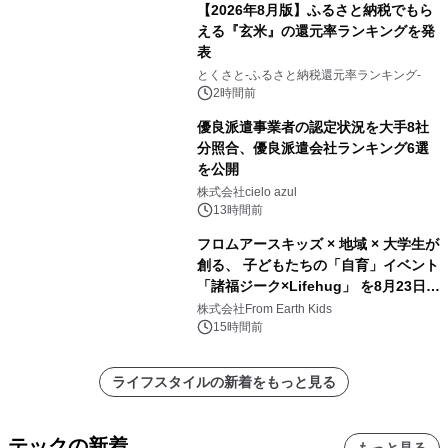
【2026年8月版】ふるさと納税でもら
える『玄米』の還元率ランキングを発
表
とくさと-ふるさと納税還元率ランキング-
2時間前
優良派遣事業者の認定状況を大手8社
分照合、優良派遣会社ランキング6選
を公開
株式会社cielo azul
13時間前
フロムアースキッズ × 地域 × 大学生が
創る、 子どもたちの「自育」イベント
「諸福ジーク×Lifehug」 を8月23日
(日)開催
株式会社From Earth Kids
15時間前
ライフスタイルの新着をもっと見る
テックの新着
もっと見る