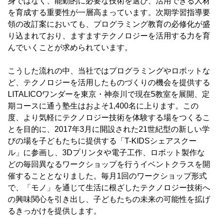
身ではなく、能動的に必要な技術を選び、活用できる人材
を育成する重要性が一層高まっています。次期学習指導要
領の改訂案においても、プログラミング教育の必修化が盛
り込まれており、ますますテクノロジーを活用する力を育
んでいくことが求められています。
こうした流れの中、当社ではプログラミングやロボットな
ど、テクノロジーを活用したものづくりの機会を提供する
LITALICOワンダーを東京・神奈川で現在5教室を展開、定
期コースに通う塾生はおよそ1,400名に上ります。この
度、より気軽にテクノロジー技術を体験する場をつくるこ
とを目的に、2017年3月に開設された21世紀型の新しい学
びの場を子どもたちに提供する「T-KIDSシェアスクー
ル」に参画し、3Dプリンタや電子工作、ロボット製作な
どの毎回異なるワークショップを行うイベントクラスを開
催することとなりました。毎月1回のワークショップ形式
で、「モノ」を通じて生活に根ざしたテクノロジー技術へ
の興味関心を引き出し、子どもたちの未来の可能性を拡げ
るきっかけを提供します。