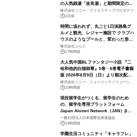
の人気銭湯「改良湯」と期間限定のコ
1
ラボレーション サウナイキタイコラ
株式会社ソニー・クリエイティブプロダクツ
ボグッズも発売決定！
1日前
時間に追われず、丸ごと1日淡路島グ
ルメと観光、レジャー施設で クラブハ
ウスのようなプールと、変わった形の
2
サウナも 「THE BOXY AWAJI」のお
株式会社ぷらど
得な素泊まり連泊プランで
17時間前
大人気中国BLファンタジー小説 『二
哈和他的白猫師尊』5巻・6巻電子書籍
版 2026年8月9日（日）より順次配信
3
開始
株式会社ソニー・ミュージックソリューショ
ンズ
10時間前
現役留学生がつくる、留学生のため
の、留学生専用プラットフォーム
Japan Alumni Network（JAN）β版
4
をリリース
一般社団法人日本国際化推進協会
14時間前
学園生活コミュニティ「キャラフレ」