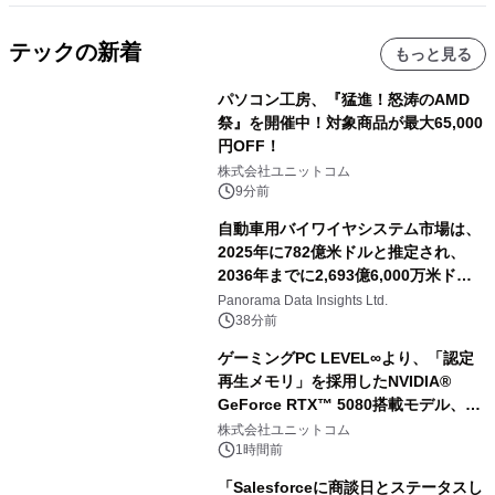
テックの新着
もっと見る
パソコン工房、『猛進！怒涛のAMD
祭』を開催中！対象商品が最大65,000
円OFF！
株式会社ユニットコム
9分前
自動車用バイワイヤシステム市場は、
2025年に782億米ドルと推定され、
2036年までに2,693億6,000万米ドル
に達すると予測されており、予測期間
Panorama Data Insights Ltd.
（2026年～2036年）
38分前
ゲーミングPC LEVEL∞より、「認定
再生メモリ」を採用したNVIDIA®
GeForce RTX™ 5080搭載モデル、
NVIDIA® GeForce RTX™ 5070 Ti搭
株式会社ユニットコム
載モデルを販売開始
1時間前
「Salesforceに商談日とステータスし