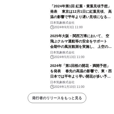
「2024年第1回 紅葉・黄葉見頃予想」
発表 東京は12月1日に紅葉見頃、 高
温の影響で平年より遅い見頃になる地
域が多い
日本気象株式会社
2024年9月3日 11:00
2025年大阪・関西万博において、 空
飛ぶクルマ運航等の安全をサポート
会期中の風況観測を実施し、 上空のリ
アルタイムデータおよび予測情報を提
日本気象株式会社
供
2024年5月13日 11:00
2024年「第1回桜の開花・満開予想」
を発表 春先の高温の影響で、東・西
日本では平年より早い開花が多い予想
開花一番乗りは高知の3月18日、東
日本気象株式会社
京は3月23日の予想
2024年1月10日 11:00
発行者のリリースをもっと見る