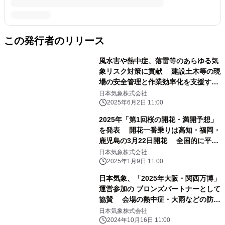
この発行者のリリース
風水害や熱中症、落雷等のあらゆる気
象リスク対策に貢献 建設土木等の現
場の安全管理と作業効率化を支援する
NETIS認定「お天気クラウド」の新シ
日本気象株式会社
ステム提供開始
2025年6月2日 11:00
2025年「第1回桜の開花・満開予想」
を発表 開花一番乗りは高知・福岡・
鹿児島の3月22日開花 全国的に平年
並みの開花で、東京は3月24日開花の
日本気象株式会社
見込み
2025年1月9日 11:00
日本気象、「2025年大阪・関西万博」
運営参加の ブロンズパートナーとして
協賛 会場の熱中症・大雨などの防災
監視をはじめ、円滑な運営をサポート
日本気象株式会社
2024年10月16日 11:00