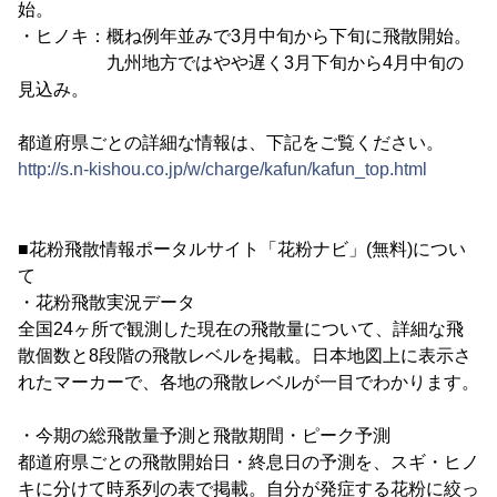
始。
・ヒノキ：概ね例年並みで3月中旬から下旬に飛散開始。
九州地方ではやや遅く3月下旬から4月中旬の
見込み。
都道府県ごとの詳細な情報は、下記をご覧ください。
http://s.n-kishou.co.jp/w/charge/kafun/kafun_top.html
■花粉飛散情報ポータルサイト「花粉ナビ」(無料)につい
て
・花粉飛散実況データ
全国24ヶ所で観測した現在の飛散量について、詳細な飛
散個数と8段階の飛散レベルを掲載。日本地図上に表示さ
れたマーカーで、各地の飛散レベルが一目でわかります。
・今期の総飛散量予測と飛散期間・ピーク予測
都道府県ごとの飛散開始日・終息日の予測を、スギ・ヒノ
キに分けて時系列の表で掲載。自分が発症する花粉に絞っ