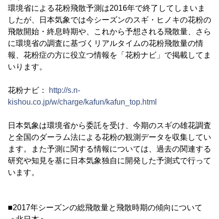
環境省による花粉飛散予測は2016年で終了してしまいま
したが、日本気象では今シーズンのスギ・ヒノキの花粉の
飛散開始・終息時期や、これから予想される飛散量、さら
に環境省の調査に基づくリアルタイムの花粉飛散量の情
報、花粉症の方に役立つ情報を「花粉ナビ」で掲載してま
いります。
花粉ナビ：
http://s.n-
kishou.co.jp/w/charge/kafun/kafun_top.html
日本気象は環境省から委託を受け、今期のスギの雄花調査
と全国のダーラム法による花粉の観測データを収集してい
ます。また予測に関する情報については、過去の関連する
研究や知見を基に日本気象独自に開発した予測式で行って
います。
■2017年シーズンの総飛散量と飛散時期の傾向について