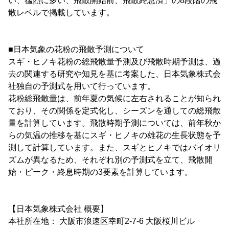
い、猛烈に多い、飛散開始前、飛散終息済」の8段階の飛
散レベルで掲載しています。
■日本気象の花粉の飛散予測について
スギ・ヒノキ花粉の総飛散量予測及び飛散時期予測は、過
去の関連する研究や知見を基に考案した、日本気象株式会
社独自の予測式を用いて行っています。
花粉総飛散量は、前年夏の気候に左右されることが知られ
ており、その関係を定式化し、シーズンを通しての総飛散
量を計算しています。飛散時期予測については、前年秋か
らの気温の推移を基にスギ・ヒノキの雄花の生長状態を予
測して計算しています。また、スギとヒノキではバイオリ
ズムが異なるため、それぞれ別の予測式を立て、飛散開
始・ピーク・終息時期の3要素を計算しています。
【日本気象株式会社 概要】
本社所在地： 大阪市浪速区幸町2-7-6 大阪桜川ビル