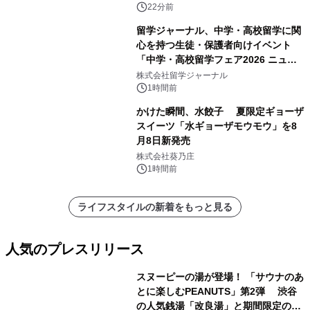
22分前
留学ジャーナル、中学・高校留学に関
心を持つ生徒・保護者向けイベント
「中学・高校留学フェア2026 ニュー
ジーランド＆オーストラリア」を
株式会社留学ジャーナル
9/12(土)に開催
1時間前
かけた瞬間、水餃子 夏限定ギョーザ
スイーツ「水ギョーザモウモウ」を8
月8日新発売
株式会社葵乃庄
1時間前
ライフスタイルの新着をもっと見る
人気のプレスリリース
スヌーピーの湯が登場！ 「サウナのあ
とに楽しむPEANUTS」第2弾 渋谷
の人気銭湯「改良湯」と期間限定のコ