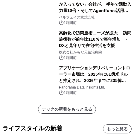
か入ってない」会社が、 半年で活動入
力量10倍・そしてAgentforce活用へ
── 敷島住宅×bellSalesAI事例公開
ベルフェイス株式会社
1時間前
高齢化で訪問施術ニーズが拡大 訪問
施術数が前年比110％で毎年増加 -
DXと見守りで在宅生活を支援-
株式会社からだ元気治療院
1時間前
アプリケーションデリバリーコントロ
ーラー市場は、2025年に81億米ドル
と推定され、2036年までに235億
8,000万米ドルに達すると予測されて
Panorama Data Insights Ltd.
おり、予測期間（2026年～2036年）
1時間前
テックの新着をもっと見る
ライフスタイルの新着
もっと見る