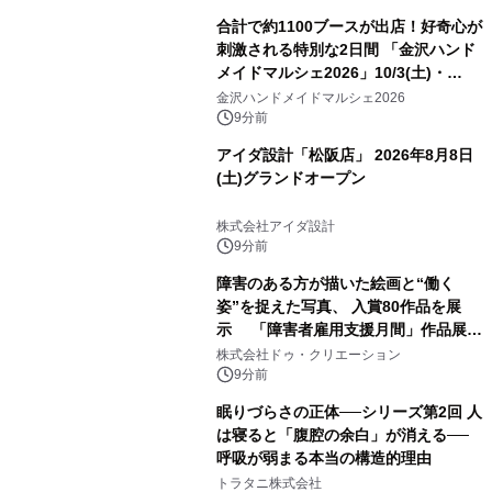
合計で約1100ブースが出店！好奇心が
刺激される特別な2日間 「金沢ハンド
メイドマルシェ2026」10/3(土)・
10/4(日)開催
金沢ハンドメイドマルシェ2026
9分前
アイダ設計「松阪店」 2026年8月8日
(土)グランドオープン
株式会社アイダ設計
9分前
障害のある方が描いた絵画と“働く
姿”を捉えた写真、 入賞80作品を展
示 「障害者雇用支援月間」作品展示
会を 東京・愛知で開催
株式会社ドゥ・クリエーション
9分前
眠りづらさの正体──シリーズ第2回 人
は寝ると「腹腔の余白」が消える──
呼吸が弱まる本当の構造的理由
トラタニ株式会社