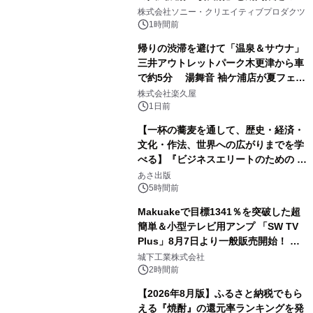
1
ラボレーション サウナイキタイコラ
株式会社ソニー・クリエイティブプロダクツ
ボグッズも発売決定！
1時間前
帰りの渋滞を避けて「温泉＆サウナ」
三井アウトレットパーク木更津から車
で約5分 湯舞音 袖ケ浦店が夏フェア
2
メニューを提供
株式会社楽久屋
1日前
【一杯の蕎麦を通して、歴史・経済・
文化・作法、世界への広がりまでを学
べる】『ビジネスエリートのための 教
3
養としての蕎麦』2026年8月25日
あさ出版
（火）発売
5時間前
Makuakeで目標1341％を突破した超
簡単＆小型テレビ用アンプ 「SW TV
Plus」8月7日より一般販売開始！ ケ
4
ーブル1本つなぐだけ、テレビの音が
城下工業株式会社
ぐっと豊かに
2時間前
【2026年8月版】ふるさと納税でもら
える『焼酎』の還元率ランキングを発