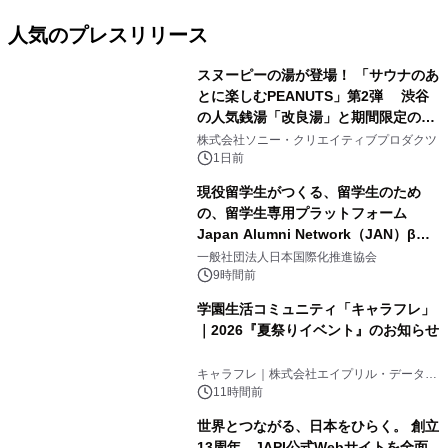
人気のプレスリリース
スヌーピーの湯が登場！ 「サウナのあ
とに楽しむPEANUTS」第2弾 渋谷
の人気銭湯「改良湯」と期間限定のコ
1
ラボレーション サウナイキタイコラ
株式会社ソニー・クリエイティブプロダクツ
ボグッズも発売決定！
1日前
現役留学生がつくる、留学生のため
の、留学生専用プラットフォーム
Japan Alumni Network（JAN）β版
2
をリリース
一般社団法人日本国際化推進協会
9時間前
学園生活コミュニティ「キャラフレ」
｜2026『夏祭りイベント』のお知らせ
3
キャラフレ｜株式会社エイプリル・データ・
デザインズ
11時間前
世界とつながる、日本をひらく。 創立
13周年、JAPI公式Webサイトを全面