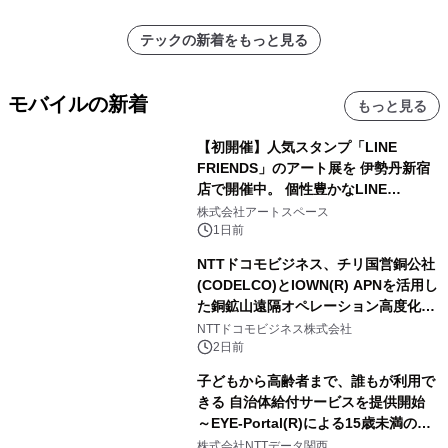
ラムや、「TR-808」を愛する伝説的
アーティストを フィーチャーしたアニ
テックの新着をもっと見る
メーションを公開～
モバイルの新着
もっと見る
【初開催】人気スタンプ「LINE
FRIENDS」のアート展を 伊勢丹新宿
店で開催中。 個性豊かなLINE
FRIENDSの仲間たちが インテリアア
株式会社アートスペース
ートとして新たな魅力を発信。
1日前
NTTドコモビジネス、チリ国営銅公社
(CODELCO)とIOWN(R) APNを活用し
た銅鉱山遠隔オペレーション高度化に
向けた調査・実証を開始
NTTドコモビジネス株式会社
2日前
子どもから高齢者まで、誰もが利用で
きる 自治体給付サービスを提供開始
～EYE-Portal(R)による15歳未満の本
人認証と デジタルデバイド対策で実現
株式会社NTTデータ関西