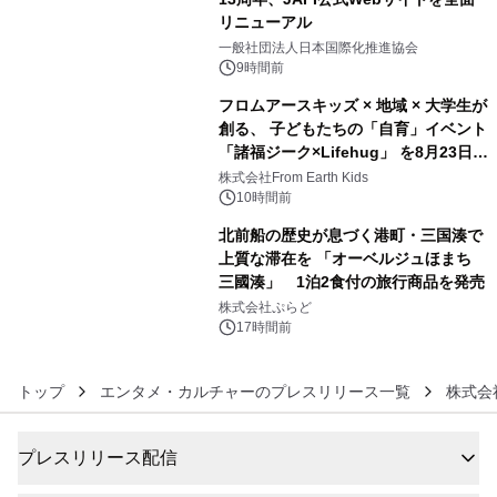
リニューアル
4
一般社団法人日本国際化推進協会
9時間前
フロムアースキッズ × 地域 × 大学生が
創る、 子どもたちの「自育」イベント
「諸福ジーク×Lifehug」 を8月23日
5
(日)開催
株式会社From Earth Kids
10時間前
北前船の歴史が息づく港町・三国湊で
上質な滞在を 「オーベルジュほまち
三國湊」 1泊2食付の旅行商品を発売
6
株式会社ぷらど
17時間前
トップ
エンタメ・カルチャーのプレスリリース一覧
株式会
プレスリリース配信