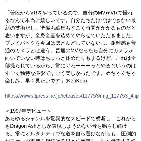
「普段からVRをやっているので、自分のMVがVRで撮れ
るなんて本当に嬉しいです。自分たちだけではできない最
新の技術だし、準備も編集もすごく時間がかかるものだと
思いますが、全身全霊を込めてやらせていただきました。
プレイバックを今回はほとんどしていないし、距離感も普
通のカメラとは違う。普通のMVだったら自分にカメラが
向いていない時はちょっと休めたりもするけど、これは全
部撮られているから、常にぐわーーーっとやるというのは
すごく独特な撮影ですごく楽しかったです。めちゃくちゃ
楽しみ、早く見たいです」(KenKen)
https://www.atpress.ne.jp/releases/117753/img_117753_4.jp
＜1997年デビュー＞
あらゆるジャンルを驚異的なスピードで横断し、これから
もDragon Ashとしか表現しようのない音を鳴らし続け
る。常にオルタナティヴな道を自ら選びながらも、圧倒的