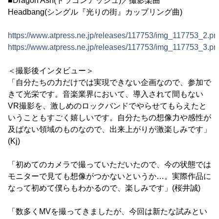
■Dragon Ash(ドラゴンアッシュ)／撮影楽曲
Headbang(シングル『光りの街』カップリング曲)
https://www.atpress.ne.jp/releases/117753/img_117753_2.pn
https://www.atpress.ne.jp/releases/117753/img_117753_3.pn
＜撮影後インタビュー＞
「自分たちの力だけでは実現できない企画なので、参加で
きて光栄です。音楽業界において、導入されて間もない
VR撮影を、激しめのロックバンドでやらせてもらえたと
いうこともすごく嬉しいです。自分たちの想像力や感性が
及ばない領域のものなので、出来上がりが激楽しみです」
(Kj)
「初めてのカメラで撮っていただいたので、今の状態では
モニターで見ても想像がつかないというか…。実際作品に
なって初めて僕らもわかるので、楽しみです」(桜井誠)
「数多くMVを撮ってきましたが、今回は新たな試みとい