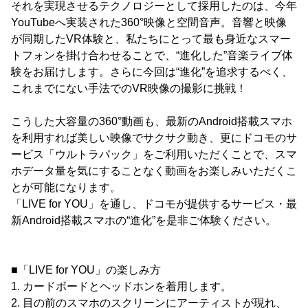
それを実現させるテクノロジーとして採用したのは、今年
YouTubeへ実装された360°映像と空間音声。音響と映像
が同期したVR体験と、私たちにとって最も身近なスマー
トフォンを掛け合わせることで、“進化した”音楽ライブ体
験をお届けします。さらに今回は“進化”を追求するべく、
これまでにない手法でのVR映像の撮影に挑戦！
こうした大容量の360°動画も、最新のAndroid搭載スマホ
を利用すれば美しい映像でサクサク動き、更にドコモのサ
ービス「ウルトラパック」をご利用いただくことで、スマ
ホデータ量を気にすることなく動画をお楽しみいただくこ
とが可能になります。
「LIVE for YOU」を通し、ドコモが提供するサービス・最
新Android搭載スマホの“進化”を是非ご体験ください。
■「LIVE for YOU」の楽しみ方
1. カードボードとヘッドホンを着用します。
2. 目の前のスマホのスクリーンにアーティストが現れ、