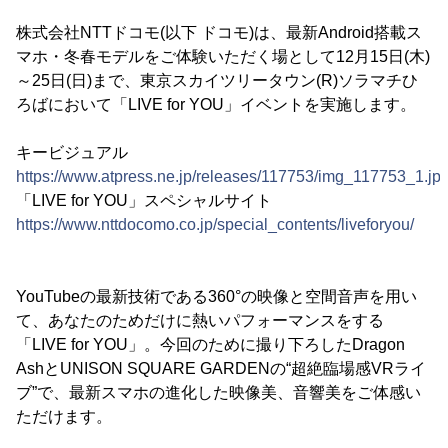
株式会社NTTドコモ(以下 ドコモ)は、最新Android搭載ス
マホ・冬春モデルをご体験いただく場として12月15日(木)
～25日(日)まで、東京スカイツリータウン(R)ソラマチひ
ろばにおいて「LIVE for YOU」イベントを実施します。
キービジュアル
https://www.atpress.ne.jp/releases/117753/img_117753_1.jp
「LIVE for YOU」スペシャルサイト
https://www.nttdocomo.co.jp/special_contents/liveforyou/
YouTubeの最新技術である360°の映像と空間音声を用い
て、あなたのためだけに熱いパフォーマンスをする
「LIVE for YOU」。今回のために撮り下ろしたDragon
AshとUNISON SQUARE GARDENの“超絶臨場感VRライ
ブ”で、最新スマホの進化した映像美、音響美をご体感い
ただけます。