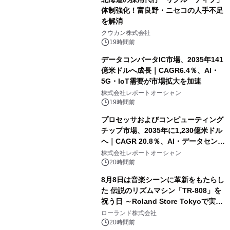
体制強化！富良野・ニセコの人手不足
を解消
クウカン株式会社
19時間前
データコンバータIC市場、2035年141
億米ドルへ成長｜CAGR6.4％、AI・
5G・IoT需要が市場拡大を加速
株式会社レポートオーシャン
19時間前
プロセッサおよびコンピューティング
チップ市場、2035年に1,230億米ドル
へ｜CAGR 20.8％、AI・データセンタ
ー需要が成長を牽引
株式会社レポートオーシャン
20時間前
8月8日は音楽シーンに革新をもたらし
た 伝説のリズムマシン「TR-808」を
祝う日 ～Roland Store Tokyoで実機
を展示しての 記念キャンペーンを開
ローランド株式会社
催 英国ラジオ「NTS」の 特別プログ
20時間前