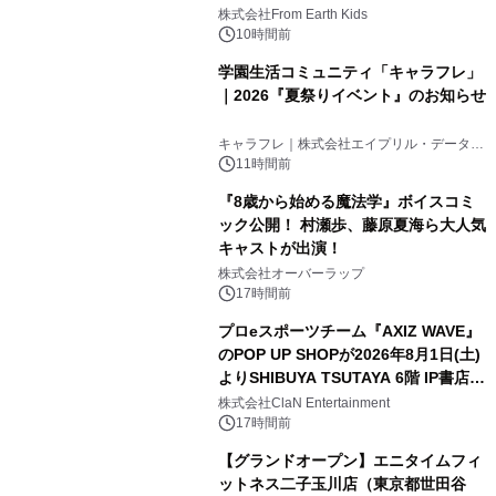
(日)開催
株式会社From Earth Kids
10時間前
学園生活コミュニティ「キャラフレ」
｜2026『夏祭りイベント』のお知らせ
キャラフレ｜株式会社エイプリル・データ・
デザインズ
11時間前
『8歳から始める魔法学』ボイスコミ
ック公開！ 村瀬歩、藤原夏海ら大人気
キャストが出演！
株式会社オーバーラップ
17時間前
プロeスポーツチーム『AXIZ WAVE』
のPOP UP SHOPが2026年8月1日(土)
よりSHIBUYA TSUTAYA 6階 IP書店で
開催決定！！
株式会社ClaN Entertainment
17時間前
【グランドオープン】エニタイムフィ
ットネス二子玉川店（東京都世田谷