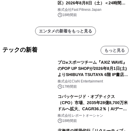
区）2026年8月8日（土）＜24時間年
中無休のフィットネスジム＞
株式会社Fast Fitness Japan
18時間前
エンタメの新着をもっと見る
テックの新着
もっと見る
プロeスポーツチーム『AXIZ WAVE』
のPOP UP SHOPが2026年8月1日(土)
よりSHIBUYA TSUTAYA 6階 IP書店で
開催決定！！
株式会社ClaN Entertainment
17時間前
コパッケージド・オプティクス
（CPO）市場、2035年28億8,700万米
ドルへ拡大、CAGR36.2％｜AIデータ
センター・高速光通信需要が成長を加
株式会社レポートオーシャン
速
18時間前
北海道の採用代行「リクルーティブ」