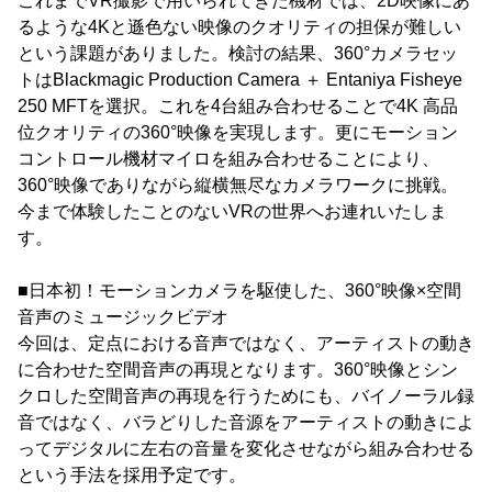
これまでVR撮影で用いられてきた機材では、2D映像にあ
るような4Kと遜色ない映像のクオリティの担保が難しい
という課題がありました。検討の結果、360°カメラセッ
トはBlackmagic Production Camera ＋ Entaniya Fisheye
250 MFTを選択。これを4台組み合わせることで4K 高品
位クオリティの360°映像を実現します。更にモーション
コントロール機材マイロを組み合わせることにより、
360°映像でありながら縦横無尽なカメラワークに挑戦。
今まで体験したことのないVRの世界へお連れいたしま
す。
■日本初！モーションカメラを駆使した、360°映像×空間
音声のミュージックビデオ
今回は、定点における音声ではなく、アーティストの動き
に合わせた空間音声の再現となります。360°映像とシン
クロした空間音声の再現を行うためにも、バイノーラル録
音ではなく、バラどりした音源をアーティストの動きによ
ってデジタルに左右の音量を変化させながら組み合わせる
という手法を採用予定です。