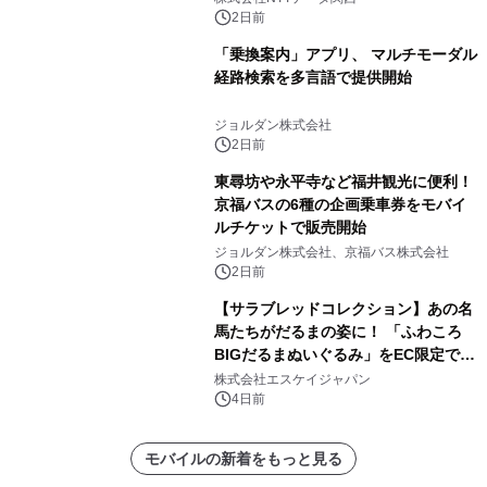
～
2日前
「乗換案内」アプリ、 マルチモーダル
経路検索を多言語で提供開始
ジョルダン株式会社
2日前
東尋坊や永平寺など福井観光に便利！
京福バスの6種の企画乗車券をモバイ
ルチケットで販売開始
ジョルダン株式会社、京福バス株式会社
2日前
【サラブレッドコレクション】あの名
馬たちがだるまの姿に！ 「ふわころ
BIGだるまぬいぐるみ」をEC限定で受
注販売開始
株式会社エスケイジャパン
4日前
モバイルの新着をもっと見る