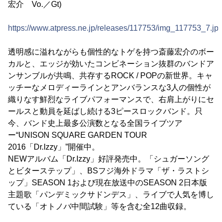
宏介 Vo.／Gt)
https://www.atpress.ne.jp/releases/117753/img_117753_7.jp
透明感に溢れながらも個性的なトゲを持つ斎藤宏介のボー
カルと、エッジが効いたコンビネーション抜群のバンドア
ンサンブルが共鳴、共存するROCK / POPの新世界。キャ
ッチーなメロディーラインとアンバランスな3人の個性が
織りなす鮮烈なライブパフォーマンスで、右肩上がりにセ
ールスと動員を延ばし続ける3ピースロックバンド。只
今、バンド史上最多公演数となる全国ライブツア
ー“UNISON SQUARE GARDEN TOUR
2016「Dr.Izzy」”開催中。
NEWアルバム「Dr.Izzy」好評発売中。「シュガーソング
とビターステップ」、BSフジ海外ドラマ「ザ・ラストシ
ップ」SEASON 1および現在放送中のSEASON 2日本版
主題歌「パンデミックサドンデス」、ライブで人気を博し
ている「オトノバ中間試験」等を含む全12曲収録。