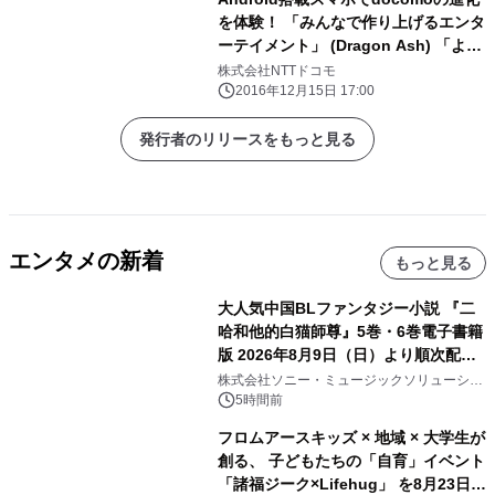
を体験！ 「みんなで作り上げるエンタ
ーテイメント」 (Dragon Ash) 「より
演者の生々しさを引き立てる作品」
株式会社NTTドコモ
(UNISON SQUARE GARDEN) 超絶臨
2016年12月15日 17:00
場感VRライブ「LIVE for YOU」本日
より開催！ 12月15日(木)～25日(日)
発行者のリリースをもっと見る
東京スカイツリータウン(R)ソラマチ
ひろば
エンタメの新着
もっと見る
大人気中国BLファンタジー小説 『二
哈和他的白猫師尊』5巻・6巻電子書籍
版 2026年8月9日（日）より順次配信
開始
株式会社ソニー・ミュージックソリューショ
ンズ
5時間前
フロムアースキッズ × 地域 × 大学生が
創る、 子どもたちの「自育」イベント
「諸福ジーク×Lifehug」 を8月23日