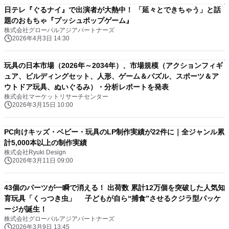
日テレ『ぐるナイ』で出演者が大熱中！ 「延々とできちゃう」と話
題のおもちゃ『プッシュポップゲーム』
株式会社グローバルアジアパートナーズ
2026年4月3日 14:30
玩具の日本市場（2026年～2034年）、市場規模（アクションフィギ
ュア、ビルディングセット、人形、ゲーム＆パズル、スポーツ＆ア
ウトドア玩具、ぬいぐるみ）・分析レポートを発表
株式会社マーケットリサーチセンター
2026年3月15日 10:00
PC向けキッズ・ベビー・玩具のLP制作実績が22件に｜全ジャンル累
計5,000本以上の制作実績
株式会社Ryuki Design
2026年3月11日 09:00
43個のパーツが一瞬で消える！ 出荷数 累計12万個を突破した人気知
育玩具「くっつき虫」 子どもが自ら“捕食”させるクジラ型パッケ
ージが誕生！
株式会社グローバルアジアパートナーズ
2026年3月9日 13:45