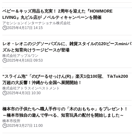
ベビー＆キッズ用品も充実！ 2周年を迎えた『HOWMORE
LIVING』丸ビル店が ノベルティキャンペーンを開催
アセンションインターナショナル株式会社
2025年4月17日 14:15
レオ・レオニのジグソーパズルに、雑貨スタイルの120ピースminiパ
ズルと知育向けラージピースが登場
株式会社アップルワン
2025年4月16日 09:53
“スライム泡”「のびーるせっけん(R)」楽天1位100冠、 TikTok200
万超の大反響！沖縄から全国へ展開開始！
株式会社アトラスインベストメント
2025年4月3日 10:30
橋本市の子供たちへ職人手作りの「木のおもちゃ」をプレゼント！
～橋本市独自の遊んで学べる、知育玩具の配付を開始しました～
橋本市役所
2025年3月27日 11:00