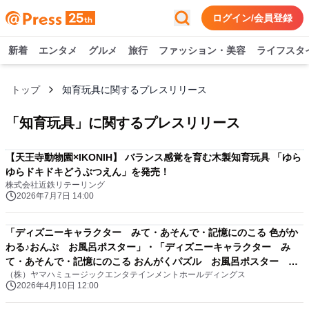
ログイン/会員登録
新着
エンタメ
グルメ
旅行
ファッション・美容
ライフスタ
トップ
知育玩具に関するプレスリリース
「
知育玩具
」に関するプレスリリース
【天王寺動物園×IKONIH】 バランス感覚を育む木製知育玩具 「ゆら
ゆらドキドキどうぶつえん」を発売！
株式会社近鉄リテーリング
2026年7月7日 14:00
「ディズニーキャラクター みて・あそんで・記憶にのこる 色がか
わる♪おんぷ お風呂ポスター」・「ディズニーキャラクター み
て・あそんで・記憶にのこる おんがくパズル お風呂ポスター パ
（株）ヤマハミュージックエンタテインメントホールディングス
ズルピース付」 4月20日発売！
2026年4月10日 12:00