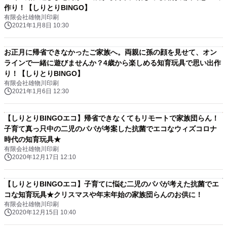
作り！【しりとりBINGO】
有限会社雄物川印刷
2021年1月8日 10:30
お正月に帰省できなかったご家族へ。両親に孫の顔を見せて、オン
ラインで一緒に遊びませんか？4歳から楽しめる知育玩具で思い出作
り！【しりとりBINGO】
有限会社雄物川印刷
2021年1月6日 12:30
【しりとりBINGOエコ】帰省できなくてもリモートで家族団らん！
子育て真っ只中の二児のパパが考案した抗菌でエコなウィズコロナ
時代の知育玩具★
有限会社雄物川印刷
2020年12月17日 12:10
【しりとりBINGOエコ】子育てに悩む二児のパパが考えた抗菌でエ
コな知育玩具★クリスマスや年末年始の家族団らんのお供に！
有限会社雄物川印刷
2020年12月15日 10:40