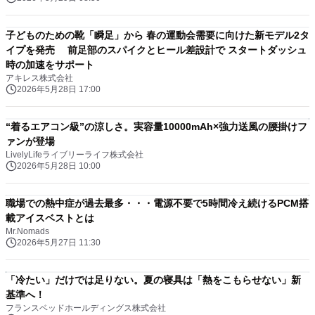
子どものための靴「瞬足」から 春の運動会需要に向けた新モデル2タ
イプを発売 前足部のスパイクとヒール差設計で スタートダッシュ
時の加速をサポート
アキレス株式会社
2026年5月28日 17:00
“着るエアコン級”の涼しさ。実容量10000mAh×強力送風の腰掛けフ
ァンが登場
LivelyLifeライブリーライフ株式会社
2026年5月28日 10:00
職場での熱中症が過去最多・・・電源不要で5時間冷え続けるPCM搭
載アイスベストとは
Mr.Nomads
2026年5月27日 11:30
「冷たい」だけでは足りない。夏の寝具は「熱をこもらせない」新
基準へ！
フランスベッドホールディングス株式会社