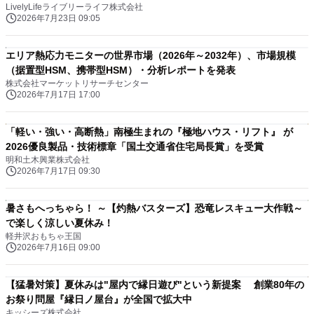
LivelyLifeライブリーライフ株式会社
2026年7月23日 09:05
エリア熱応力モニターの世界市場（2026年～2032年）、市場規模
（据置型HSM、携帯型HSM）・分析レポートを発表
株式会社マーケットリサーチセンター
2026年7月17日 17:00
「軽い・強い・高断熱」南極生まれの『極地ハウス・リフト』 が
2026優良製品・技術標章「国土交通省住宅局長賞」を受賞
明和土木興業株式会社
2026年7月17日 09:30
暑さもへっちゃら！ ～【灼熱バスターズ】恐竜レスキュー大作戦～
で楽しく涼しい夏休み！
軽井沢おもちゃ王国
2026年7月16日 09:00
【猛暑対策】夏休みは"屋内で縁日遊び"という新提案 創業80年の
お祭り問屋『縁日ノ屋台』が全国で拡大中
キッシーズ株式会社