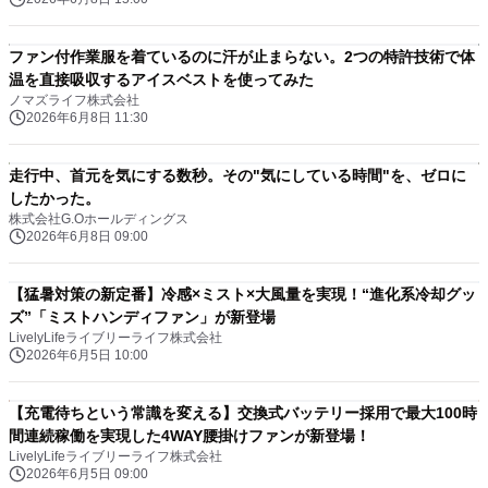
ファン付作業服を着ているのに汗が止まらない。2つの特許技術で体
温を直接吸収するアイスベストを使ってみた
ノマズライフ株式会社
2026年6月8日 11:30
走行中、首元を気にする数秒。その"気にしている時間"を、ゼロに
したかった。
株式会社G.Oホールディングス
2026年6月8日 09:00
【猛暑対策の新定番】冷感×ミスト×大風量を実現！“進化系冷却グッ
ズ”「ミストハンディファン」が新登場
LivelyLifeライブリーライフ株式会社
2026年6月5日 10:00
【充電待ちという常識を変える】交換式バッテリー採用で最大100時
間連続稼働を実現した4WAY腰掛けファンが新登場！
LivelyLifeライブリーライフ株式会社
2026年6月5日 09:00