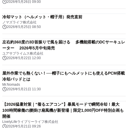
2026年5月26日 09:00
冷却マット（ヘルメット・帽子用）発売直前
ノマズライフ株式会社
2026年5月25日 08:50
左右約360度の3D首振りで風を届ける 多機能搭載のDCサーキュレ
ーター 2026年5月中旬発売
ユアサプライムス株式会社
2026年5月22日 12:00
屋外作業でも熱くない！──帽子にもヘルメットにも使えるPCM搭載
冷却パッドとは
Mr.Nomads
2026年5月21日 11:30
【2026猛暑対策｜“着るエアコン”】暴風モードで瞬間冷却！最大
100時間稼働の腰掛け扇風機が新登場｜限定1,000円OFF特別企画も
開催
LivelyLifeライブリーライフ株式会社
2026年5月21日 09:26