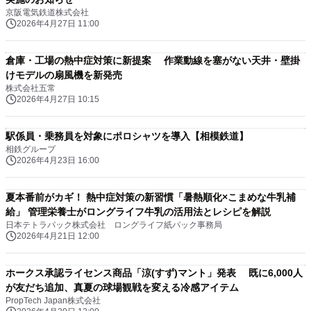
京阪電気鉄道株式会社
2026年4月27日 11:00
倉庫・工場の熱中症対策に新提案 作業動線を塞がない天井・壁掛
けモデルの扇風機を新発売
株式会社五常
2026年4月27日 10:15
駅係員・乗務員を対象にポロシャツを導入【相模鉄道】
相鉄グループ
2026年4月23日 16:00
夏本番前がカギ！ 熱中症対策の新習慣「暑熱順化×こまめな牛乳補
給」 管理栄養士がロングライフ牛乳の活用法とレシピを解説
日本テトラパック株式会社 ロングライフ紙パック事務局
2026年4月21日 12:00
ホークス承認ライセンス商品「涼(すず)マント」発表 既に6,000人
が友だち追加、真夏の球場観戦を変える冷感アイテム
PropTech Japan株式会社