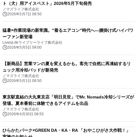
ト（犬）用アイスベスト」2026年5月下旬発売
ノマズライフ株式会社
2026年5月7日 08:50
猛暑×作業現場の新常識。"着るエアコン"時代へ—腰掛け式ハイパワ
ーファン新登場
LivelyLifeライブリーライフ株式会社
2026年5月5日 09:00
【新商品】営業マンの夏を変えるかも。客先で自然に再凍結するリ
ュック用冷却パッドが新発売
ノマズライフ株式会社
2026年5月1日 08:50
東京駅直結の大丸東京店「明日見世」でMr. Nomads冷却シリーズが
登場。夏本番前に体験できるアイテムを出品
ノマズライフ株式会社
2026年4月30日 08:55
ひらかたパーク×GREEN DA・KA・RA 「おやこひがさ大作戦！」
実施のお知らせ