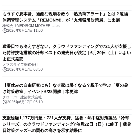
もうすぐ夏本番。過酷な現場を救う「熱負荷アラート」とは？遠隔
体調管理システム「REMONY®」が「九州猛暑対策展」に出展
株式会社MEDIROM MOTHER Labs
2026年6月17日 11:00
猛暑日でも冷えすぎない。クラウドファンディングで721人が支援し
た特許技術搭載の冷却ベストの発売日が決定｜6月20日（土）いよい
よ正式発売
ノマズライフ株式会社
2026年6月17日 08:50
【夏休みの自由研究にも】なぜ家は暑くなる？親子で学ぶ「夏の暑
さ対策教室」イベント6/28開催｜木更津
クローバー建築株式会社
2026年6月17日 06:10
支援総額1,177万円超・721人が支持、猛暑・熱中症対策製品「冷却
シリーズ」のクラウドファンディングが6月22日（日）に終了｜猛暑
日対策グッズへの関心の高さを示す結果に