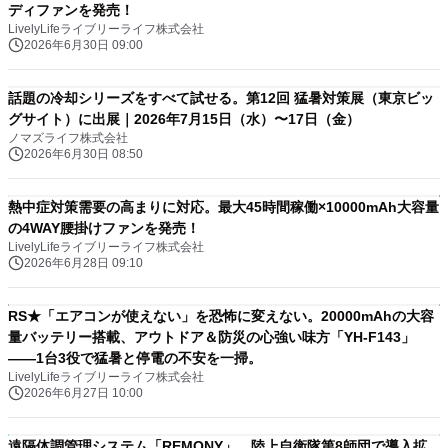
ディファンを発売！
LivelyLifeライブリーライフ株式会社
2026年6月30日 09:00
話題の冷却シリーズをすべて試せる。第12回 猛暑対策展（東京ビッ
グサイト）に出展｜2026年7月15日（水）〜17日（金）
ノマズライフ株式会社
2026年6月30日 08:50
熱中症対策需要の高まりに対応。最大45時間稼働×10000mAh大容量
の4WAY腰掛けファンを発売！
LivelyLifeライブリーライフ株式会社
2026年6月28日 09:10
RS★「エアコンが使えない」を恐怖に変えない。20000mAhの大容
量バッテリー搭載、アウトドア＆防災の心強い味方「YH-F143」
――1台3役で猛暑と停電の不安を一掃。
LivelyLifeライブリーライフ株式会社
2026年6月27日 10:00
遠隔体調管理システム「REMONY」、陸上自衛隊第8師団で導入拡