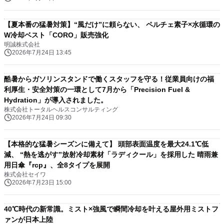
【夏本番の猛暑対策】“風だけ”に頼らない、 ペルチェ素子×水循環の
W冷却ベスト「CORO」販売強化
明誠株式会社
2026年7月24日 13:45
酷暑からガソリンスタンドで働くスタッフを守る！従業員向けの福
利厚生・安全対策の一環として7月から「Precision Fuel &
Hydration」が導入されました。
株式会社トータルヘルスコンサルティング
2026年7月24日 09:30
【本格的な猛暑シーズンに備えて】 頭部表面温度を最大24.1℃低
減、 “熱を逃がす”放射冷却素材「ラディクール」を採用した 晴雨兼
用日傘『rcp』、全8タイプを展開
株式会社セイワ
2026年7月23日 15:00
40℃時代の新常識。ミスト×強風で瞬間冷却を叶える屋外用ミストフ
ァンが日本上陸