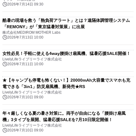
2026年7月14日 09:30
酷暑の現場を救う「熱負荷アラート」とは？遠隔体調管理システム
「REMONY」が「東京猛暑対策展」に出展
株式会社MEDIROM MOTHER Labs
2026年7月13日 10:00
女性必見！手軽に使える4way腰掛け扇風機、猛暑応援SALE開催！
LivelyLifeライブリーライフ株式会社
2026年7月11日 10:00
★【キャンプも停電も怖くない！】20000mAh大容量でスマホも充
電できる「3in1」防災扇風機、新発売★RS
LivelyLifeライブリーライフ株式会社
2026年7月10日 09:00
年々厳しくなる夏の暑さ対策に。両手が自由になる「腰掛け扇風
機」3タイプを展開、猛暑応援SALEを7月10日限定開催！
LivelyLifeライブリーライフ株式会社
2026年7月10日 09:00