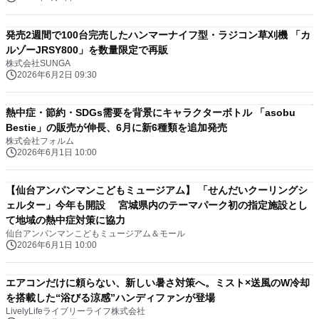
発売2週間で100台完売したハンマーナイフ型・ラジコン草刈機 「カ
ルゾーJRSY800」を数量限定で再販
株式会社SUNGA
2026年6月2日 09:30
熱中症・節約・SDGs需要を背景にキャラクターボトル 「asobu
Bestie」の販売が伸長、6月に新6種類を追加発売
株式会社フォルム
2026年6月1日 10:00
【仙台アンパンマンこどもミュージアム】 「せんだいクーリングシ
ェルター」今年も開設 宮城県内のテーマパーク初の指定施設とし
て地域の熱中症対策に協力
仙台アンパンマンこどもミュージアム＆モール
2026年6月1日 10:00
エアコンだけに頼らない、新しい暑さ対策へ。ミスト×送風のW冷却
を搭載した“浴びる涼感”ハンディファンが登場
LivelyLifeライブリーライフ株式会社