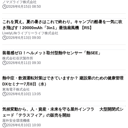
ノマズライフ株式会社
2026年6月15日 08:50
これを買え。夏の暑さはこれで終わり。キャンプの酷暑を一気に吹
き飛ばす！20000mAh「3in1」最強扇風機 【RS】
LivelyLifeライブリーライフ株式会社
2026年6月13日 09:00
装着感ゼロ！ヘルメット取付型熱中センサー「熱SEE」
株式会社谷沢製作所
2026年6月11日 09:30
熱中症・飲酒運転対策はできていますか？ 建設業のための健康管理
DXセミナー7月8日（水）
東海電子株式会社
2026年6月10日 13:05
気候変動から、人・資産・未来を守る屋外インフラ 大型開閉式シ
ェード「テラスフィア」の販売を開始
屋外安全環境機構
2026年6月10日 10:00