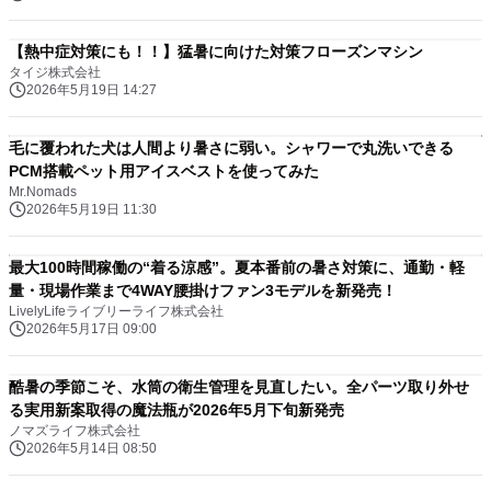
【熱中症対策にも！！】猛暑に向けた対策フローズンマシン
タイジ株式会社
2026年5月19日 14:27
毛に覆われた犬は人間より暑さに弱い。シャワーで丸洗いできる
PCM搭載ペット用アイスベストを使ってみた
Mr.Nomads
2026年5月19日 11:30
最大100時間稼働の“着る涼感”。夏本番前の暑さ対策に、通勤・軽
量・現場作業まで4WAY腰掛けファン3モデルを新発売！
LivelyLifeライブリーライフ株式会社
2026年5月17日 09:00
酷暑の季節こそ、水筒の衛生管理を見直したい。全パーツ取り外せ
る実用新案取得の魔法瓶が2026年5月下旬新発売
ノマズライフ株式会社
2026年5月14日 08:50