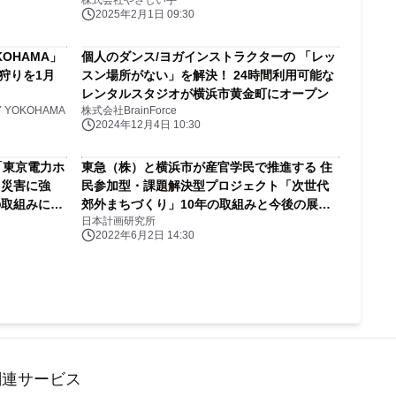
株式会社やさしい手
2025年2月1日 09:30
KOHAMA」
個人のダンス/ヨガインストラクターの 「レッ
狩りを1月
スン場所がない」を解決！ 24時間利用可能な
レンタルスタジオが横浜市黄金町にオープン
YOKOHAMA
株式会社BrainForce
2024年12月4日 10:30
東急（株）と横浜市が産官学民で推進する 住
”災害に強
民参加型・課題解決型プロジェクト「次世代
の取組みにつ
郊外まちづくり」10年の取組みと今後の展望
日本計画研究所
【JPIセミナー 7月05日(火)開催】
2022年6月2日 14:30
関連サービス