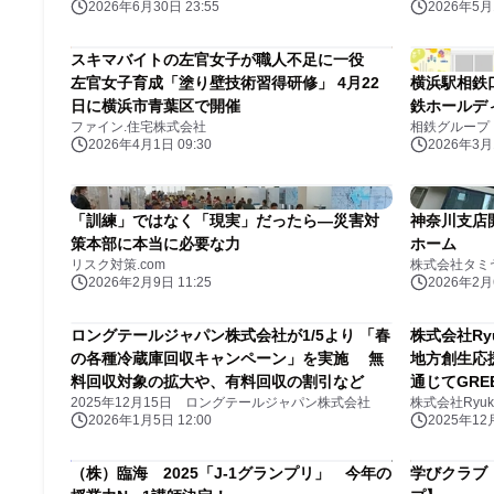
2026年6月30日 23:55
2026年5月1
スキマバイトの左官女子が職人不足に一役
左官女子育成「塗り壁技術習得研修」 4月22
横浜駅相鉄
日に横浜市青葉区で開催
鉄ホールデ
ファイン.住宅株式会社
相鉄グループ
2026年4月1日 09:30
2026年3月1
「訓練」ではなく「現実」だったら―災害対
神奈川支店
策本部に本当に必要な力
ホーム
リスク対策.com
株式会社タミ
2026年2月9日 11:25
2026年2月6
ロングテールジャパン株式会社が1/5より 「春
株式会社Ryu
の各種冷蔵庫回収キャンペーン」を実施 無
地方創生応
料回収対象の拡大や、有料回収の割引など
通じてGRE
2025年12月15日 ロングテールジャパン株式会社
株式会社Ryuki 
2026年1月5日 12:00
2025年12月
（株）臨海 2025「J-1グランプリ」 今年の
学びクラブ