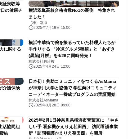
実証実験等
)お口の健康チ
横浜翠嵐高校合格者数No1の裏側 特集され
ました！
（株）臨海
2025年7月19日 15:00
横浜中華街で腕を振るっていた料理人たちが
協力に関する
手作りする 「冷凍グルメ5種類」と「あずき
(黒餡)月餅」を4/26に同時発売！
株式会社聘珍樓
2025年4月24日 12:00
日本初！共助コミュニティをつくるAsMama
が介護保険
が神奈川大学と協働で 学生向けコミュニティ
コーディネーター養成プログラムの実証開始
株式会社AsMama
2025年3月28日 09:00
2025年2月1日神奈川県横浜市青葉区に 「やさ
生活協同組
しい手 看多機かえりえ荏田西」 訪問看護事業
締結
所「訪問看護かえりえ荏田西」を開所