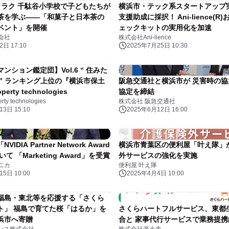
トラク 千駄谷小学校で子どもたちが
横浜市・テック系スタートアップ
茶を学ぶ——「和菓子と日本茶の
支援助成に採択！ Ani-lience(R
ベント」を開催
ェックキットの実用化を加速
会社
株式会社Ani-lience
日 17:10
2025年7月25日 10:30
ンション鑑定団】Vol.6 “ 住みた
 ” ランキング上位の『横浜市保土
阪急交通社と横浜市が 災害時の
rty technologies
協定を締結
y technologies
株式会社 阪急交通社
3日 15:10
2025年6月12日 16:00
IDIA Partner Network Award
横浜市青葉区の便利屋「叶え隊」
いて 「Marketing Award」を受賞
外サービスの強化を実施
ニカ
便利屋 叶え隊
5日 10:00
2025年4月4日 10:00
福島・東北等を応援する「さくら
ト」 福島で育てた桜「はるか」を
さくらハートフルサービス、東都
浜市へ寄贈
合と 家事代行サービスで業務提携