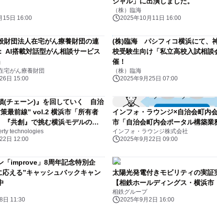
シャル」に出演しました。
（株）臨海
15日 16:00
2025年10月11日 16:00
般財団法人在宅がん療養財団の連
(株)臨海 パシフィコ横浜にて、
： AI搭載対話型がん相談サービス
校受験生向け「私立高校入試相談
」
催！
在宅がん療養財団
（株）臨海
6日 15:00
2025年9月25日 07:00
鎖(チェーン)』を回していく 自治
策最前線” vol.2 横浜市「所有者
インフォ・ラウンジ×自治会町内会
、『共創』で挑む横浜モデルの全
市「自治会町内会ポータル構築業
y technologies
インフォ・ラウンジ株式会社
ty technologies
2日 12:00
2025年9月22日 09:00
「improve」8周年記念特別企
果に応える”キャッシュバックキャン
太陽光発電付きモビリティの実証
中
【相鉄ホールディングス・横浜市・H
相鉄グループ
日 11:30
2025年9月2日 16:00