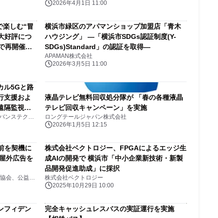
2026年4月1日 11:00
で楽しむ“冒
横浜市緑区のアパマンショップ加盟店「青木
大好評につ
ハウジング」 ―「横浜市SDGs認証制度(Y-
限定で再開催決
SDGs)Standard」の認証を取得―
APAMAN株式会社
2026年3月5日 11:00
カル5Gと路
行支援およ
液晶テレビ無料回収処分隊が 「春の各種液晶
遠隔監視の
テレビ回収キャンペーン」を実施
NTTドコモビジネス株式会社 NTTアドバンステクノロジ株式会社 株式会社NTTデータ経営研究所 スタンレー電気株式会社 株式会社東海理化 ドコモ・テクノロジ株式会社 相鉄バス株式会社 先進モビリティ株式会社
ロングテールジャパン株式会社
2026年1月5日 12:15
0日前を契機に
株式会社ベクトロジー、FPGAによるエッジ生
模屋外広告を
成AIの開発で 横浜市「中小企業新技術・新製
品開発促進助成」に採択
公益社団法人２０２７年国際園芸博覧会協会、公益財団法人日本交通文化協会
株式会社ベクトロジー
2025年10月29日 10:00
ンフィデン
完全キャッシュレスバスの実証運行を実施