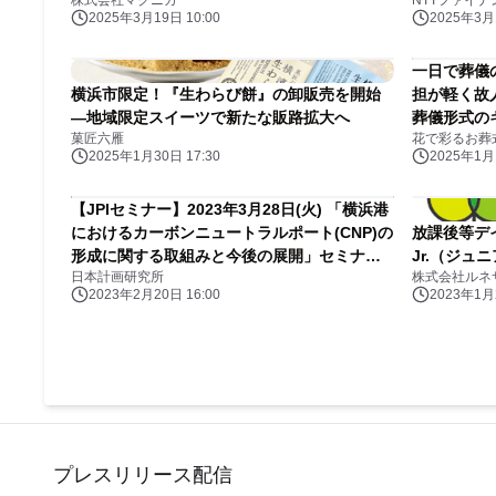
株式会社マクニカ
NTTファイ
2025年3月19日 10:00
2025年3月1
一日で葬儀
横浜市限定！『生わらび餅』の卸販売を開始
担が軽く故
—地域限定スイーツで新たな販路拡大へ
葬儀形式の
菓匠六雁
花で彩るお葬
2025年1月30日 17:30
2025年1月1
【JPIセミナー】2023年3月28日(火) 「横浜港
におけるカーボンニュートラルポート(CNP)の
放課後等デ
形成に関する取組みと今後の展開」セミナー
Jr.（ジ
日本計画研究所
株式会社ルネ
のご案内
2023年2月20日 16:00
2023年1月2
プレスリリース配信