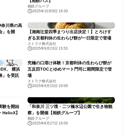
【相鉄バス】
相鉄グループ
2025年10月9日 16:30
神奈川県の高
会」を開
【湘南辻堂四季まつり出店決定！】とろけす
ぎる京都利休の生わらび餅が一日限定で登場
ストラク株式会社
2025年9月23日 15:55
究極の口溶け体験！京都利休の生わらび餅が
DX、 横浜
五反田TOCとゆめマート門司に期間限定で登
務」を受託
場
ストラク株式会社
2025年9月15日 10:00
実験を開始
「和泉川 三ツ境・二ツ橋水辺公園で生き物観
elioX】
察」を開催【相鉄グループ】
相鉄グループ
2025年8月27日 16:00