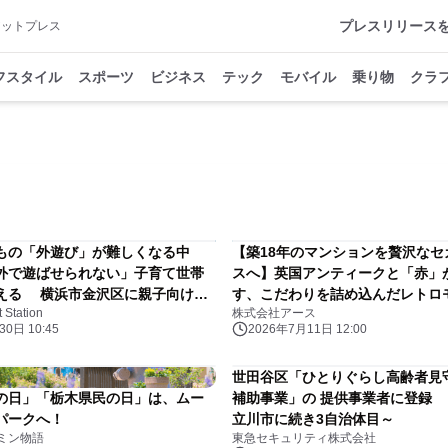
プレスリリース
アットプレス
フスタイル
スポーツ
ビジネス
テック
モバイル
乗り物
クラ
もの「外遊び」が難しくなる中
【築18年のマンションを贅沢なセ
外で遊ばせられない」子育て世帯
スへ】英国アンティークと「赤」
える 横浜市金沢区に親子向け大
す、こだわりを詰め込んだレトロ
Station
株式会社アース
ク「ニコニコランド」開設 2026
ノベーション事例を公開
0日 10:45
2026年7月11日 12:00
(月)ビアレヨコハマ新館2階にオー
世田谷区「ひとりぐらし高齢者見
の日」「栃木県民の日」は、ムー
補助事業」の 提供事業者に登録
パークへ！
立川市に続き3自治体目～
ミン物語
東急セキュリティ株式会社