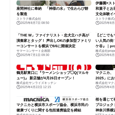
伊藤園×ス
座間神社に奉納 「神様の水」で生わらび餅
和菓子とお
を製造
文化体験イ
ストラク株式会社
ストラク株式
2025年8月7日 08:50
2025年8月2
「THE W」ファイナリスト・忠犬立ハチ高が
【どこでもマ
演奏家とタッグ！ 声出しOKの参加型ファミリ
い人気の街
ーコンサートを横浜で8/6に開催決定
ケ谷』｜prope
サマーコンサート企画部
株式会社propert
2025年7月1日 09:30
2025年6月1
鶴見駅東口に『ラーメンショップ◯Q(マルキ
マクニカ、「NV
ュー)』 新店舗が4月26日オープン！
2025」にお
株式会社サンライズキッチン
株式会社マク
2025年4月22日 12:15
2025年4月1
桜を通じて
マクニカと横浜市スポーツ協会、横浜市民の
プロジェク
健康づくりに関する包括連携協定を締結
神奈川県横