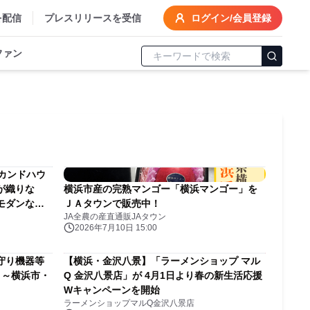
を配信
プレスリリースを受信
ログイン/会員登録
ファン
カンドハウ
が織りな
横浜市産の完熟マンゴー「横浜マンゴー」を
モダンなリ
ＪＡタウンで販売中！
JA全農の産直通販JAタウン
2026年7月10日 15:00
守り機器等
【横浜・金沢八景】「ラーメンショップ マル
 ～横浜市・
Q 金沢八景店」が 4月1日より春の新生活応援
Wキャンペーンを開始
ラーメンショップマルQ金沢八景店