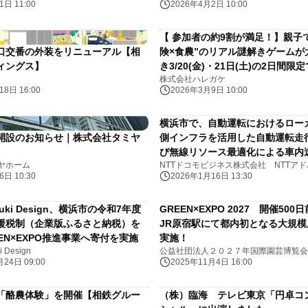
日 11:00
2026年4月2日 10:00
【 参加者の約9割が満足！】親子
口交番の外装をリニューアル【相
険×食農”のリアル謎解きゲームが
ィングス】
き3/20(金)・21日(土)の2日間
株式会社ハレガケ
定！
8日 16:00
2026年3月9日 10:00
横浜市で、自動運転におけるロー
開設のお知らせ｜株式会社タミヤ
側インフラを活用した自動運転走
び無線リソース最適化による車内
ヤホーム
実証を開始
日 10:30
2026年1月16日 13:30
ki Design、横浜市の令和7年度
GREEN×EXPO 2027 開催50
援税制（企業版ふるさと納税）を
JR原宿駅にて都内初となる大規
EN×EXPO推進事業へ寄付を実施
実施！
Design
24日 09:00
2025年11月4日 16:00
「酪農体験」を開催【相鉄グルー
（株）臨海 テレビ東京「円卓コ