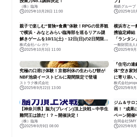
授業力No.1講師決定！
プ】
（株）臨海
相鉄グループ
2025年10月28日 11:00
2025年10月
親子で楽しむ“冒険×食農”体験！RPGの世界観
横浜市と一
で横浜・みなとみらい臨海部を巡るリアル謎
携協定締結
解きゲームを10/11(土)・12日(日)の2日間限定
「ランタン
株式会社ハレガケ
一般財団法人
で開催
2025年10月3日 11:00
2025年9月2
『住宅の連
究極の口溶け体験！京都利休の生わらび餅が
体”空き家対
NBF池袋イーストビルに期間限定で登場
に寄り添い
ストラク株式会社
株式会社propert
貌」｜proper
2025年9月22日 13:00
2025年9月2
ジム＆サロン
【神奈川県】脳力(ブレイン)頂上決戦～中学生
画！ “成
難問王は誰だ！？～開催決定！
ペーン開催
（株）臨海
合同会社SMY
2025年9月9日 08:00
2025年9月8