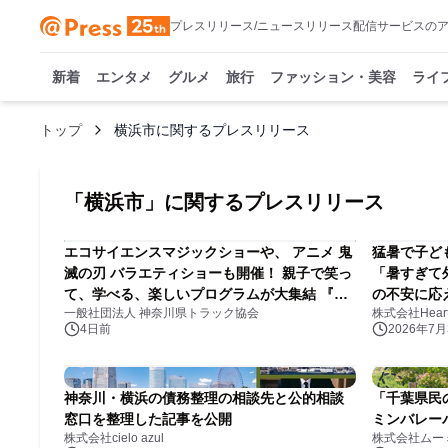
プレスリリース/ニュースリリース配信サービスの
新着
エンタメ
グルメ
旅行
ファッション・美容
ライ
トップ
横浜市に関するプレスリリース
「
横浜市
」に関するプレスリリース
エコサイエンスマジックショーや、 アニメ 鬼
猛暑で子ど
滅の刃 バラエティショーも開催！ 親子で笑っ
「暑すぎて
て、学べる、楽しいプログラムが大集結 『第
の不安に応
一般社団法人 神奈川県トラック協会
株式会社Heart 
40回交通安全こどもショー』
型屋内パー
4日前
2026年7月3
年7月20日
プン
神奈川・横浜の債務整理の相談先と公的相談
「千葉県民
窓口を整理した記事を公開
ミンバレー
株式会社cielo azul
株式会社ムー