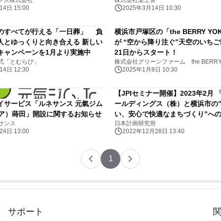
ナンス株式会社
株式会社楽土舎
4日 15:00
2025年3月14日 10:30
のすべてが行える「一日葬」 負
横浜市戸塚区の「the BERRY YO
人とゆっくりと向き合える 新しい
が “空から降り注ぐ”天空のいちご
キャンペーンを1月より実施中
21日からスタート！
式「とむらび」
株式会社グリーンファーム the BERRY 
4日 12:30
2025年1月8日 10:30
【JPIセミナー開催】2023年2月 「東京電力ホ
イサービス「ルネサンス 元氣ジム
ールディングス（株）と横浜市の
ュニア）蒔田」開設に関するお知らせ
い、安心で快適なまちづくり”へ
サンス
日本計画研究所
いて」セミナーのご案内
4日 13:00
2022年12月28日 13:40
1
サポート