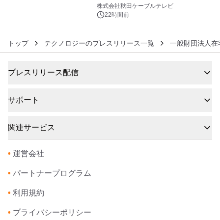
6
秋田犬の子犬と秋田の四季と名所を巡
株式会社秋田ケーブルテレビ
るパッケージ～ 9月1日(火)秋田県内で
22時間前
販売開始
トップ
テクノロジーのプレスリリース一覧
一般財団法人在
プレスリリース配信
サポート
関連サービス
•
運営会社
•
パートナープログラム
•
利用規約
•
プライバシーポリシー