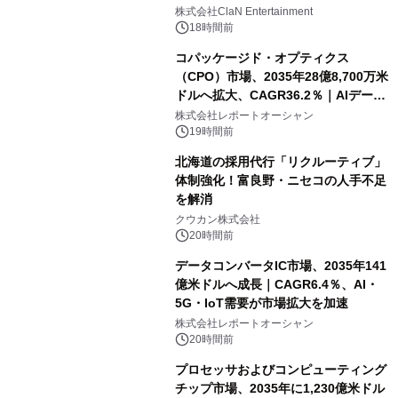
開催決定！！
株式会社ClaN Entertainment
18時間前
コパッケージド・オプティクス
（CPO）市場、2035年28億8,700万米
ドルへ拡大、CAGR36.2％｜AIデータ
センター・高速光通信需要が成長を加
株式会社レポートオーシャン
速
19時間前
北海道の採用代行「リクルーティブ」
体制強化！富良野・ニセコの人手不足
を解消
クウカン株式会社
20時間前
データコンバータIC市場、2035年141
億米ドルへ成長｜CAGR6.4％、AI・
5G・IoT需要が市場拡大を加速
株式会社レポートオーシャン
20時間前
プロセッサおよびコンピューティング
チップ市場、2035年に1,230億米ドル