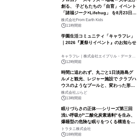
創る、 子どもたちの「自育」イベント
「諸福ジーク×Lifehug」 を8月23日
(日)開催
株式会社From Earth Kids
11時間前
学園生活コミュニティ「キャラフレ」
｜2026『夏祭りイベント』のお知らせ
キャラフレ｜株式会社エイプリル・データ・
デザインズ
12時間前
時間に追われず、丸ごと1日淡路島グ
ルメと観光、レジャー施設で クラブハ
ウスのようなプールと、変わった形の
サウナも 「THE BOXY AWAJI」のお
株式会社ぷらど
得な素泊まり連泊プランで
13時間前
眠りづらさの正体──シリーズ第三回
浅い呼吸が"二酸化炭素過剰"を生み、
爆睡型の危険な眠りをつくる構造を解
説
トラタニ株式会社
18時間前