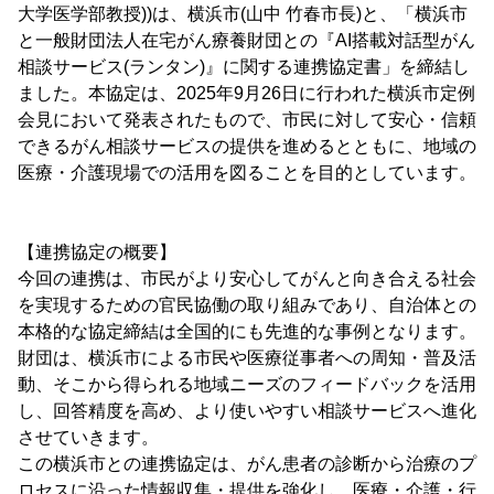
大学医学部教授))は、横浜市(山中 竹春市長)と、「横浜市
と一般財団法人在宅がん療養財団との『AI搭載対話型がん
相談サービス(ランタン)』に関する連携協定書」を締結し
ました。本協定は、2025年9月26日に行われた横浜市定例
会見において発表されたもので、市民に対して安心・信頼
できるがん相談サービスの提供を進めるとともに、地域の
医療・介護現場での活用を図ることを目的としています。
【連携協定の概要】
今回の連携は、市民がより安心してがんと向き合える社会
を実現するための官民協働の取り組みであり、自治体との
本格的な協定締結は全国的にも先進的な事例となります。
財団は、横浜市による市民や医療従事者への周知・普及活
動、そこから得られる地域ニーズのフィードバックを活用
し、回答精度を高め、より使いやすい相談サービスへ進化
させていきます。
この横浜市との連携協定は、がん患者の診断から治療のプ
ロセスに沿った情報収集・提供を強化し、医療・介護・行