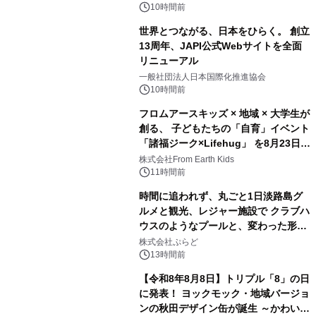
10時間前
世界とつながる、日本をひらく。 創立
13周年、JAPI公式Webサイトを全面
リニューアル
3
一般社団法人日本国際化推進協会
10時間前
フロムアースキッズ × 地域 × 大学生が
創る、 子どもたちの「自育」イベント
「諸福ジーク×Lifehug」 を8月23日
4
(日)開催
株式会社From Earth Kids
11時間前
時間に追われず、丸ごと1日淡路島グ
ルメと観光、レジャー施設で クラブハ
ウスのようなプールと、変わった形の
5
サウナも 「THE BOXY AWAJI」のお
株式会社ぷらど
得な素泊まり連泊プランで
13時間前
【令和8年8月8日】トリプル「8」の日
に発表！ ヨックモック・地域バージョ
ンの秋田デザイン缶が誕生 ～かわいい