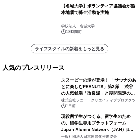
【名城大学】ボランティア協議会が熊
本地震で募金活動を実施
学校法人 名城大学
18時間前
ライフスタイルの新着をもっと見る
人気のプレスリリース
スヌーピーの湯が登場！ 「サウナのあ
とに楽しむPEANUTS」第2弾 渋谷
の人気銭湯「改良湯」と期間限定のコ
1
ラボレーション サウナイキタイコラ
株式会社ソニー・クリエイティブプロダクツ
ボグッズも発売決定！
1日前
現役留学生がつくる、留学生のため
の、留学生専用プラットフォーム
Japan Alumni Network（JAN）β版
2
をリリース
一般社団法人日本国際化推進協会