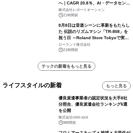
へ｜CAGR 20.8％、AI・データセンタ
ー需要が成長を牽引
株式会社レポートオーシャン
21時間前
8月8日は音楽シーンに革新をもたらし
た 伝説のリズムマシン「TR-808」を
祝う日 ～Roland Store Tokyoで実機
を展示しての 記念キャンペーンを開
ローランド株式会社
催 英国ラジオ「NTS」の 特別プログ
21時間前
ラムや、「TR-808」を愛する伝説的
アーティストを フィーチャーしたアニ
テックの新着をもっと見る
メーションを公開～
ライフスタイルの新着
もっと見る
優良派遣事業者の認定状況を大手8社
分照合、優良派遣会社ランキング6選
を公開
株式会社cielo azul
9時間前
フロムアースキッズ × 地域 × 大学生が