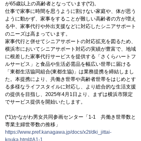
が65歳以上の高齢者となっています(*2)。
仕事で家事に時間を思うように割けない家庭や、体が思う
ように動かず、家事をすることが難しい高齢者の方が増え
る中、家事代行や外出支援などに対応したシニアサポート
のニーズは高まっています。
家事代行と併せてシニアサポートの対応拡充を図るため、
横浜市においてシニアサポート対応の実績が豊富で、地域
に根差した家事代行サービスを提供する「さくらハートフ
ルサービス」と食品や生活必需品を幅広い世帯に届ける
「東都生活協同組合(東都生協)」は業務提携を締結しまし
た。本提携により、共働き世帯や高齢者世帯をはじめとす
る多様なライフスタイルに対応し、より総合的な生活支援
の提供を目指し、2025年4月1日より、まずは横浜市限定
でサービス提供を開始いたします。
(*1)かながわ男女共同参画センター「1-1 共働き世帯数と
専業主婦世帯数の推移」
https://www.pref.kanagawa.jp/docs/x2t/dki_jittai-
kouka.html#A1-1