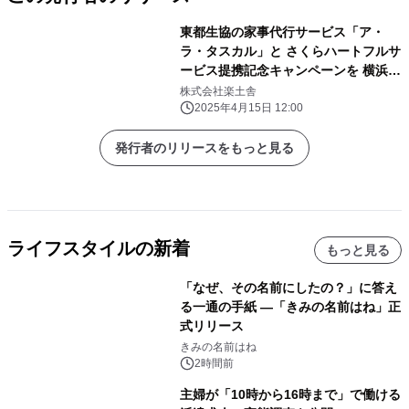
東都生協の家事代行サービス「ア・
ラ・タスカル」と さくらハートフルサ
ービス提携記念キャンペーンを 横浜の
お客様限定で4月14日より実施！
株式会社楽土舎
2025年4月15日 12:00
発行者のリリースをもっと見る
ライフスタイルの新着
もっと見る
「なぜ、その名前にしたの？」に答え
る一通の手紙 ―「きみの名前はね」正
式リリース
きみの名前はね
2時間前
主婦が「10時から16時まで」で働ける