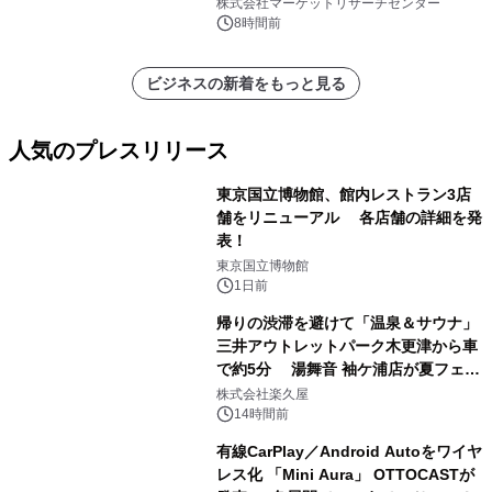
（0.995、0.999、その他）・分析レポ
株式会社マーケットリサーチセンター
ートを発表
8時間前
ビジネスの新着をもっと見る
人気のプレスリリース
東京国立博物館、館内レストラン3店
舗をリニューアル 各店舗の詳細を発
表！
1
東京国立博物館
1日前
帰りの渋滞を避けて「温泉＆サウナ」
三井アウトレットパーク木更津から車
で約5分 湯舞音 袖ケ浦店が夏フェア
2
メニューを提供
株式会社楽久屋
14時間前
有線CarPlay／Android Autoをワイヤ
レス化 「Mini Aura」 OTTOCASTが