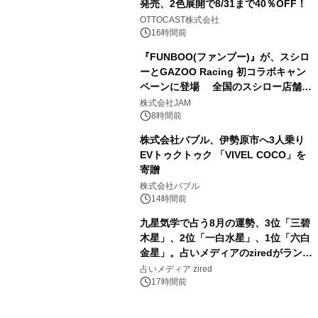
発売、2色展開で8/31まで40％OFF！
3
OTTOCAST株式会社
16時間前
『FUNBOO(ファンブー)』が、スシロ
ーとGAZOO Racing 初コラボキャン
ペーンに登場 全国のスシロー店舗で
4
GR 4車種の FUNBOO(ミニカー)付き
株式会社JAM
メニューが展開されます
8時間前
株式会社バブル、伊勢原市へ3人乗り
EVトゥクトゥク 「VIVEL COCO」を
寄贈
5
株式会社バブル
14時間前
九星気学で占う8月の運勢、3位「三碧
木星」、2位「一白水星」、1位「六白
金星」。占いメディアのziredがランキ
6
ングを発表
占いメディア zired
17時間前