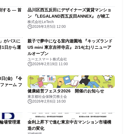
する ― 首
品川区西五反田にデザイナーズ賃貸マンショ
ン 『LEGALAND西五反田ANNEX』 が竣工
株式会社LeTech
2026年3月5日 12:00
車」がバスに
親子で夢中になる室内遊園地 『キッズランド
月1日から運
US mini 東京吉祥寺店』 2/14(土)リニューア
ルオープン
ユーエスマート株式会社
2026年2月19日 11:00
日(金) 『令
ャルファーム フ
健康経営フェスタ2026 開催のお知らせ
東京都社会保険労務士会
2026年2月6日 16:00
駐輪場管理運
金利上昇下で進む東京中古マンション市場構
造の変化