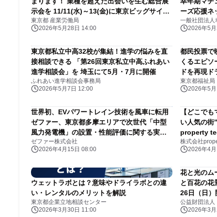
まります！ 業種を超えた出会いを生む総合展
幸年期マチ
示会を 11/11(水)～13(金)に東京ビッグサイト
ーズ応援ネ
東京都 産業労働局
一般社団法人
で開催
2026年5月28日 14:00
2026年5月2
東京都私立中高32校が集結！進学の悩みを直
都民投票で
接相談できる 「第26回東京私立中高ふれあい
くるエピソ
進学相談会」を 埼玉にて5月・7月に開催
ドを再現ド
ふれあい進学相談会事務局
東京都福祉局
添ってくれ
2026年5月7日 12:00
2026年5月1
ふれあいに
現ドラマ化
世界初、EVパワートレイン技術を風車に転用
【どこでもマ
ゼファー、東京都多摩エリアで次世代「中型
い人気の街
風力発電機」の設置・性能評価に関する実証
property t
ゼファー株式会社
株式会社propert
を実施
2026年4月15日 08:00
2026年4月1
花と光のム
ウェットラボとは？意味やドライラボとの違
と百花の花景
い・レンタルのメリットを解説
26日（日）
東京都企業立地相談センター
公益財団法人
2026年3月30日 11:00
2026年3月2