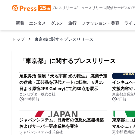
プレスリリース/ニュースリリース配信サービスの
新着
エンタメ
グルメ
旅行
ファッション・美容
ライ
トップ
東京都に関するプレスリリース
「
東京都
」に関するプレスリリース
尾坂昇治 個展「天地宇宙 光の転生」 廃棄予定
の盆栽・工芸品を現代アートに転生、 8月15
インキュベ
日より原宿JPS Galleryにて約30点を展示
支援内容や
コンセプター株式会社
東京都企業立
22時間前
7日前
ジャパンシステム、日野市の仮想化基盤構築
東京都エコ
およびサーバー更改業務を受注
マルシェ」
ジャパンシステム株式会社
東京都 産業