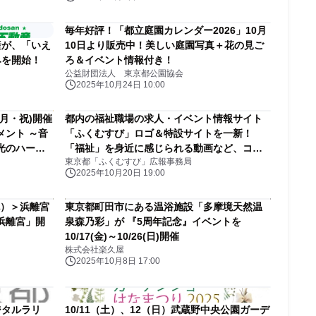
チ会や適職診断パネル展示を実施。 「ふくむ
すび」特設サイト リニューアルでより見やす
毎年好評！「都立庭園カレンダー2026」10月
く便利に
産が、「いえ
10日より販売中！美しい庭園写真＋花の見ご
みを開始！
ろ＆イベント情報付き！
公益財団法人 東京都公園協会
2025年10月24日 10:00
日(月・祝)開催
都内の福祉職場の求人・イベント情報サイト
ト ～⾳
「ふくむすび」ロゴ＆特設サイトを一新！
光のハーモ
「福祉」を身近に感じられる動画など、コン
東京都「ふくむすび」広報事務局
テンツを拡充。 FC東京とコラボ！味の素スタ
2025年10月20日 19:00
ジアムにブース展示。 ハローキティとのハイ
タッチ会10/25開催！ FC東京の選手サイン入
祝）＞浜離宮
東京都町田市にある温浴施設「多摩境天然温
りユニフォーム等当たるキャンペーンも
浜離宮」開
泉森乃彩」が 『5周年記念』イベントを
10/17(金)～10/26(日)開催
株式会社楽久屋
2025年10月8日 17:00
ジタルラリ
10/11（土）、12（日）武蔵野中央公園ガーデ