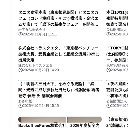
タニタ食堂本店（東京都豊島区）とタニタカ
本日10/3
フェ（コレド室町店・そごう横浜店・金沢エ
夜間特別開
ムザ店）で「岩下の新生姜フェア」を開催
御庭で栗名
岩下食品株式会社
公益財団法人
［期間：食堂11/10～14、カフェ11/3～
2025年11月5日 11:11
2025年10月
12/31］
株式会社トラスクエタ、「東京都ベンチャー
「TOKYO
技術大賞」受賞企業として産業交流展2025に
(土)有楽町
出展決定
ー、参加型
株式会社トラスクエタ
TOKYO結
都主催イベ
2025年10月23日 14:20
2025年10月
【「明智の三日天下」をめぐる史論】『異
＜夜の庭園
聞・光秀に成り損ねた男たち』出版記念 著者
芸能公演も
窪寺 伸浩 氏 講演会開催
～将軍の御
あさ出版
公益財団法人
10/31(金
2025年10月14日 15:15
2025年10月
【東京都清
BackofficeForce株式会社、2026年度新卒内
24清瀬店」1