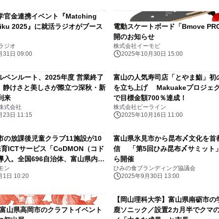
官金連携イベント『Matching
uriku 2025』に就活ラジオがブース
電動スケートボード「Bmove P
開のお知らせ
ラジオ
株式会社イーモビ
31日 09:00
2025年10月30日 15:00
ペンルート、2025年度 営業終了
富山の人気寿司店「とやま鮨」初
！ 静けさと美しさが際立つ深秋・新
を立ち上げ Makuakeプロジェ
到来
で目標金額700％達成！
株式会社
株式会社ビーライン
23日 11:15
2025年10月16日 11:00
市の放課後児童クラブ11施設が10
富山県氷見市から昆布〆文化を首
育ICTサービス「CoDMON（コド
信 「第5回ひみ昆布〆サミット」
導入。全国696自治体、富山県内で
ら開催
モン
ひみの食ブランディング協議会
体に普及
1日 10:20
2025年9月30日 13:00
【岡山理科大学】富山県南砺市の
)、富山県高岡市のクラフトイベント
鹿ソニック／設置2カ月半でクマ