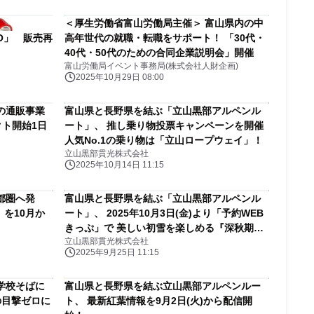
＜厚生労働省富山労働局主催＞ 富山県内の中
RO」 販売再
高年世代の就職・転職をサポート！ 「30代・
40代・50代のための合同企業説明会」開催
富山労働局イベント事務局(株式会社人財企画)
2025年10月29日 08:00
の通販事業
富山県と長野県を結ぶ「立山黒部アルペンル
クト開始1日
ート」、 推し乗り物投票キャンペーンを開催
人気No.1の乗り物は「立山ロープウェイ」！
立山黒部貫光株式会社
2025年10月14日 11:15
都圏へ発
富山県と長野県を結ぶ「立山黒部アルペンル
を10月か
ート」、 2025年10月3日(金)より「予約WEB
きっぷ」で 美しい初雪を楽しめる『深秋期利
立山黒部貫光株式会社
用分』の販売を開始
2025年9月25日 11:15
学校そばに
富山県と長野県を結ぶ立山黒部アルペンルー
の目撃ゼロに
ト、 最新紅葉情報を9月2日(火)から配信開