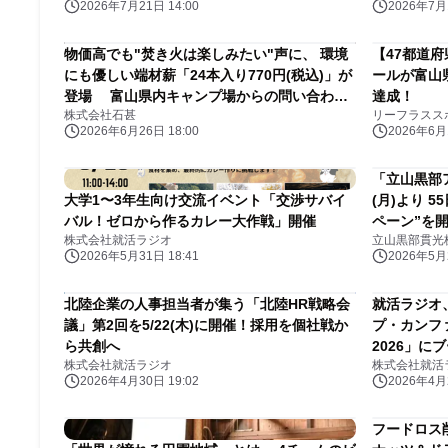
2026年7月21日 14:00
2026年7月1
物価高でも"焚き火は楽しみたい"声に、 環境
【47都道
にも優しい端材薪「24本入り770円(税込)」が
ールが富山
登場 富山県内キャンプ場からの問い合わせ
達成！
株式会社石甚
リーフラスス
が前年同期比3倍に
2026年6月26日 18:00
2026年6月1
「立山黒部ア
大学1〜3年生向け交流イベント「交渉サバイ
(月)より 
バル！ゼロから作るカレー大作戦」開催
ペーン”を
株式会社就活ラジオ
立山黒部貫光
2026年5月31日 18:41
2026年5月2
北陸企業の人事担当者が集う「北陸HR戦略会
就活ラジオ
議」第2回を5/22(木)に開催！採用を個社戦か
プ・カンファレ
ら共創へ
2026」に
株式会社就活ラジオ
株式会社就活
2026年4月30日 19:02
2026年4月2
フードロス