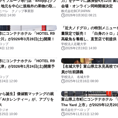
イフルーツ専門店「knopp.(クノ
力」をテーマに講演会4月12日 
て 地元を中心に規格外の果物の取り
会場・オンライン同時開催決定
ニーレ クノップ事業部
株式会社BCPJAPAN
140％に増加
0日 14:00
2026年3月30日 08:21
「近大ノドグロ」の特別メニュー
にコンテナホテル 「HOTEL R9
量限定で販売！ 「白身のトロ」
d 滑川」が2026年3月28日(土)開業！
高級魚を養殖し、直営店で初提供
ロップ
学校法人近畿大学
日 12:00
2026年2月19日 14:00
にコンテナホテル 「HOTEL R9
d 魚津」が2026年1月24日(土)開業予
【名城大学】富山県立氷見高校で
員が出前講義
ロップ
学校法人 名城大学
24日 12:00
2025年12月16日 08:00
から誕生】価値観マッチングの就
「AIタレンティー」が、アプリを
富山県上市町にコンテナホテル 「HO
ス
The Yard 上市」が2025年12月2
ラジオ
株式会社デベロップ
25日 10:00
2025年11月21日 12:00