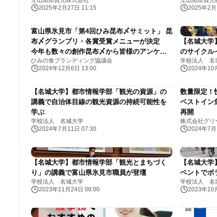
立山黒部貫光株式会社
立山黒部貫光
2025年2月27日 11:15
2025年2月1
富山県氷見市「第4回ひみ昆布〆サミット」 昆
布〆グランプリ・各賞受賞メニューが決定
【名城大学
今年も数々の創作昆布〆から皆様のアンケー
のサイクル
ひみの食ブランディング協議会
学校法人 名
トで決定！ 「第4回ひみ昆布〆サミットin首都
2024年12月6日 13:00
2024年10月
圏」の受賞店舗が決まりました
【名城大学】都市情報学部「観光の資源」の
数量限定
講義で自治体目線の観光資源の持続可能性を
ベストイン
学ぶ
再開
学校法人 名城大学
株式会社グリ
2024年7月11日 07:30
2024年7月1
【名城大学】都市情報学部「観光とまちづく
【名城大学
り」の講義で富山県氷見市職員が登壇
ベントでボ
学校法人 名城大学
学校法人 名
2023年11月24日 08:00
2023年10月