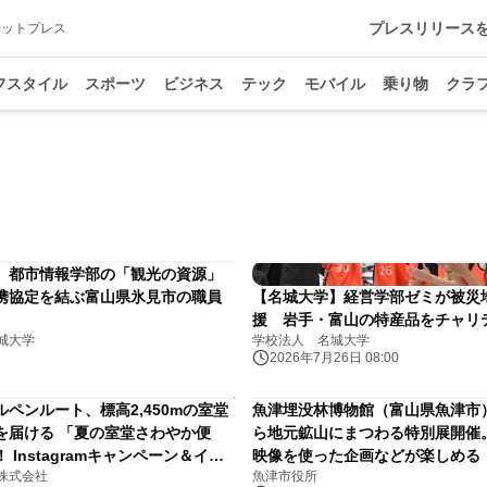
プレスリリース
アットプレス
フスタイル
スポーツ
ビジネス
テック
モバイル
乗り物
クラ
】都市情報学部の「観光の資源」
携協定を結ぶ富山県氷見市の職員
【名城大学】経営学部ゼミが被災
援 岩手・富山の特産品をチャリ
城大学
学校法人 名城大学
2026年7月26日 08:00
ペンルート、標高2,450mの室堂
魚津埋没林博物館（富山県魚津市）
を届ける 「夏の室堂さわやか便
ら地元鉱山にまつわる特別展開催
 Instagramキャンペーン＆イベ
映像を使った企画などが楽しめる
株式会社
魚津市役所