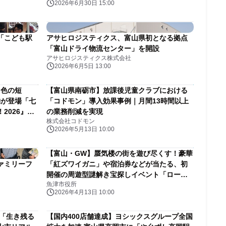
2026年6月30日 15:00
「こども駅
アサヒロジスティクス、富山県初となる拠点
「富山ドライ物流センター」を開設
アサヒロジスティクス株式会社
2026年6月5日 13:00
５色の短
【富山県南砺市】放課後児童クラブにおける
物が登場「七
「コドモン」導入効果事例｜月間13時間以上
2026』」
の業務削減を実現
株式会社コドモン
2026年5月13日 10:00
【富山・GW】蜃気楼の街を遊び尽くす！豪華
ァミリーフ
「紅ズワイガニ」や宿泊券などが当たる、初
開催の周遊型謎解き宝探しイベント「ロー
魚津市役所
ド・オブ・ザ・蜃気楼」。魚津の観光資源を
2026年4月13日 10:00
活かした”親子で学べる”新体験が4/24始動
 「生き残る
【国内400店舗達成】ヨシックスグループ全国