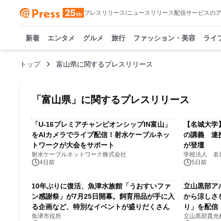
プレスリリース/ニュースリリース配信サービスの
新着
エンタメ
グルメ
旅行
ファッション・美容
ライ
トップ
富山県に関するプレスリリース
「
富山県
」に関するプレスリリース
「U-16プレミアチャンピオンシップIN富山」
【名城大学
をAIカメラでライブ配信！射水ケーブルネッ
の講義 連
トワークが大会をサポート
が登壇
射水ケーブルネットワーク株式会社
学校法人 名
4日前
5日前
10年ぶりに復活、魚津水族館「うおすいファ
立山黒部アル
ン感謝祭」が7月25日開幕。飼育用品が手に入
から涼しさ
る企画など、特別なイベントが盛りだくさん
り」を配信！
魚津市役所
立山黒部貫光
ント開催中