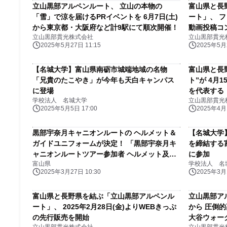
立山黒部アルペンルート、 立山の本物の
富山県と長
「雪」で涼を届けるPRイベントを 6月7日(土)
ート」、 
から東京都・大阪府など計9駅にて順次開催！
動画投稿コ
立山黒部貫光株式会社
立山黒部貫光
2025年5月27日 11:15
2025年5月2
【名城大学】富山県南砺市城端地域の名物
富山県と長
「兄貴のたこやき」が今年も天白キャンパス
ト”が 4月
に登場
を代表する
学校法人 名城大学
立山黒部貫光
2025年5月5日 17:00
2025年4月1
黒部宇奈月キャニオンルートの ヘルメット＆
【名城大学
ガイドユニフォームが決定！ 「黒部宇奈月キ
を締結する
ャニオンルートツアー参加者 ヘルメット及び
に参加
富山県
学校法人 名
ガイドユニフォーム発表会」開催レポート
2025年3月27日 10:30
2025年3月1
富山県と長野県を結ぶ「立山黒部アルペンル
立山黒部アル
ート」、 2025年2月28日(金)よりWEBきっぷ
から 圧倒
の先行販売を開始
大谷ウォー