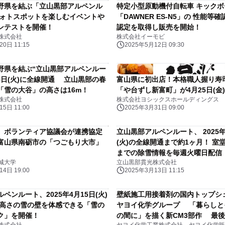
野県を結ぶ「立山黒部アルペンル
特定小型原動機付自転車 キック
フォトスポットを楽しむイベントや
「DAWNER ES-N5」の 性能等
ンテストを開催！
認定を取得し販売を開始！
株式会社
株式会社イーモビ
0日 11:15
2025年5月12日 09:30
野県を結ぶ“立山黒部アルペンルー
15日(火)に全線開通 立山黒部の春
富山県に初出店！本格職人握り寿
「雪の大谷」の高さは16m！
「や台ずし新富町」が4月25日(金
株式会社
株式会社ヨシックスホールディングス
5日 11:00
2025年3月31日 09:00
】ボランティア協議会が連携協定
立山黒部アルペンルート、 2025年
富山県南砺市の「つごもり大市」
(火)の全線開通まで約1ヶ月！ 室
までの除雪情報を毎週火曜日配信
城大学
立山黒部貫光株式会社
4日 19:00
2025年3月13日 11:15
ペンルート、2025年4月15日(火)
壁紙施工用接着剤の国内トップシ
的高さの雪の壁を体感できる「雪の
ヤヨイ化学グループ 「暮らしと
ク」を開催！
の間に」を描く新CM3部作 最