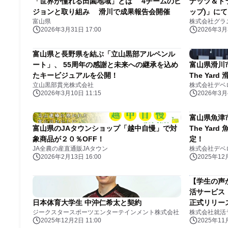
「世界が憧れる田園地域」とは 4チームのビ
ナッツ＆ドラ
ジョンと取り組み 滑川で成果報告会開催
ップ)」に
富山県
株式会社グラ
扱い品目が約
2026年3月31日 17:00
2026年3月3
富山県と長野県を結ぶ「立山黒部アルペンル
ート」、 55周年の感謝と未来への継承を込め
富山県滑川市
たキービジュアルを公開！
The Yar
立山黒部貫光株式会社
株式会社デベ
2026年3月10日 11:15
2026年3月4
富山県魚津市
富山県のJAタウンショップ「越中自慢」で対
The Yar
象商品が２０％OFF！
定！
JA全農の産直通販JAタウン
株式会社デベ
2026年2月13日 16:00
2025年12月
【学生の声
活サービス
日本体育大学生 中沖仁希太と契約
正式リリー
ジークスタースポーツエンターテインメント株式会社
株式会社就活
2025年12月2日 11:00
2025年11月