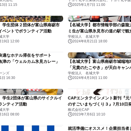
株式会社
ヤヨイ化学工業株式会社、ヤヨイ化学販
弾「心ときめく、きっかけを。」
3日 11:15
2025年1月7日 11:00
始
】学生団体２団体が富山県南砺市
【名城大学】都市情報学部の森龍
イベントでボランティア活動
ミ生が富山県氷見市の道の駅で観
城大学
学校法人 名城大学
19日 12:00
2024年8月21日 18:00
！快適なホテル滞在をサポート
魚津の「ウェルカム氷見カレー」
【名城大学】富山県南砺市城端地
「兄貴のたこやき」が天白キャン
ーンズ
学校法人 名城大学
日 16:30
2024年4月19日 11:00
】学生2団体が富山県のサイクルイ
CAPエンタテインメント新刊『元
ランティア活動
のすごいまちづくり３』7月10日
城大学
株式会社CAP
16日 08:00
2023年7月6日 10:10
就活準備にオススメ！企業担当者