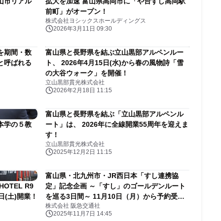
富山市リアル
拡大を加速 富山県高岡市に「や台ずし高岡駅
前町」がオープン！
株式会社ヨシックスホールディングス
2026年3月11日 09:30
を期間・数
富山県と長野県を結ぶ立山黒部アルペンルー
と呼ばれる
ト、 2026年4月15日(水)から春の風物詩「雪
の大谷ウォーク」を開催！
立山黒部貫光株式会社
2026年2月18日 11:15
富山県と長野県を結ぶ「立山黒部アルペンル
本学の５教
ート」は、 2026年に全線開業55周年を迎えま
す！
立山黒部貫光株式会社
2025年12月2日 11:15
富山県・北九州市・JR西日本「すし連携協
TEL R9
定」記念企画 ～「すし」のゴールデンルート
0日(土)開業！
を巡る3日間～ 11月10日（月）から予約受付
株式会社 阪急交通社
開始
2025年11月7日 14:45