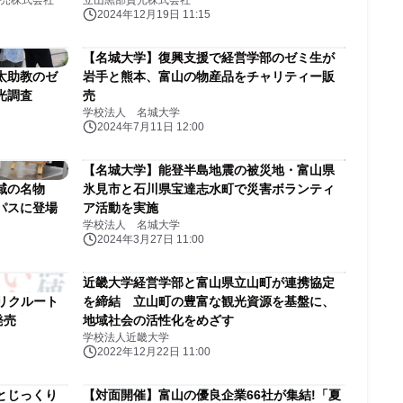
売株式会社
立山黒部貫光株式会社
篇を放送開
2024年12月19日 11:15
【名城大学】復興支援で経営学部のゼミ生が
太助教のゼ
岩手と熊本、富山の物産品をチャリティー販
光調査
売
学校法人 名城大学
2024年7月11日 12:00
【名城大学】能登半島地震の被災地・富山県
域の名物
氷見市と石川県宝達志水町で災害ボランティ
パスに登場
ア活動を実施
学校法人 名城大学
2024年3月27日 11:00
近畿大学経営学部と富山県立山町が連携協定
リクルート
を締結 立山町の豊富な観光資源を基盤に、
発売
地域社会の活性化をめざす
学校法人近畿大学
2022年12月22日 11:00
とじっくり
【対面開催】富山の優良企業66社が集結!「夏