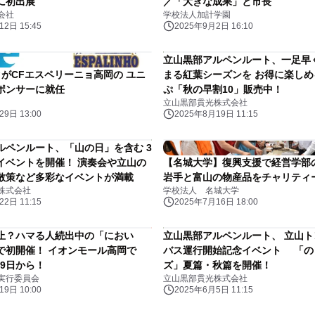
に初出展
／「大きな成果」と市長
会社
学校法人加計学園
2日 15:45
2025年9月2日 16:10
立山黒部アルペンルート、一足早
クがCFエスペリーニョ高岡の ユニ
まる紅葉シーズンを お得に楽し
ポンサーに就任
ぷ「秋の早割10」販売中！
立山黒部貫光株式会社
9日 13:00
2025年8月19日 11:15
ルペンルート、「山の日」を含む 3
イベントを開催！ 演奏会や立山の
【名城大学】復興支援で経営学部
散策など多彩なイベントが満載
岩手と富山の物産品をチャリティ
株式会社
学校法人 名城大学
2日 11:15
2025年7月16日 18:00
止？ハマる人続出中の「におい
立山黒部アルペンルート、 立山
で初開催！ イオンモール高岡で
バス運行開始記念イベント 「の
19日から！
ズ」夏篇・秋篇を開催！
実行委員会
立山黒部貫光株式会社
9日 10:00
2025年6月5日 11:15