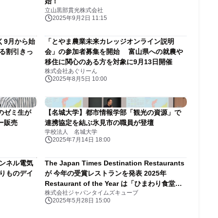
始！
立山黒部貫光株式会社
2025年9月2日 11:15
く9月から始
「とやま農業未来カレッジオンライン説明
める割引きっ
会」の参加者募集を開始 富山県への就農や
移住に関心のある方を対象に9月13日開催
株式会社あぐりーん
2025年8月5日 10:00
のゼミ生が
【名城大学】都市情報学部「観光の資源」で
ー販売
連携協定を結ぶ氷見市の職員が登壇
学校法人 名城大学
2025年7月14日 18:00
トンネル電気
The Japan Times Destination Restaurants
りものデイ
が 今年の受賞レストランを発表 2025年
Restaurant of the Year は「ひまわり食堂
株式会社ジャパンタイムズキューブ
２」（富山）に決定
2025年5月28日 15:00