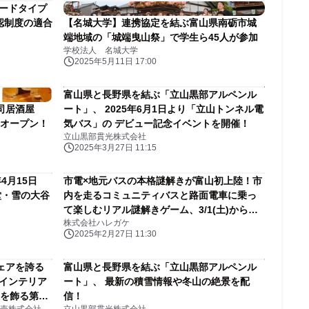
ボードタイプ
確認制度の適合
【名城大学】連携協定を結ぶ富山県南砺市城
端地域の「城端曳山祭」で学生ら45人が参加
学校法人 名城大学
2025年5月11日 17:00
富山県と長野県を結ぶ「立山黒部アルペンル
司居酒屋
ート」、 2025年6月1日より「立山トンネル電
)オープン！
気バス」の デビュー記念イベントを開催！
立山黒部貫光株式会社
2025年3月27日 11:15
4月15日
市電×地元バスの本格謎解きが富山初上陸！市
堂・雪の大谷
内を走るコミュニティバスと路面電車に乗っ
て楽しむリアル謎解きゲーム、3/1(土)から期
株式会社ハレガケ
間限定で開催
2025年2月27日 11:30
ェアを誇る
富山県と長野県を結ぶ「立山黒部アルペンル
インテリア
ート」、 最新の積雪情報や冬山の絶景を配
後を飾る第三
信！