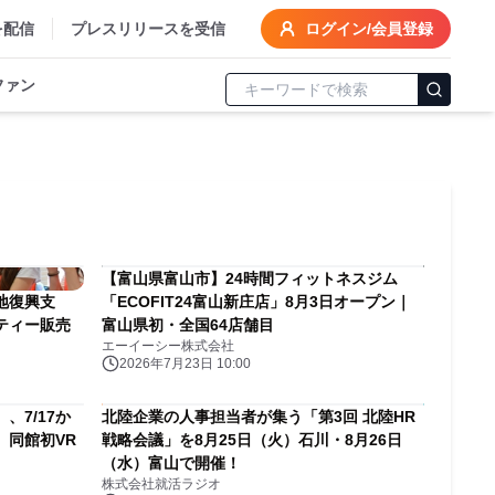
を配信
プレスリリースを受信
ログイン/会員登録
ファン
【富山県富山市】24時間フィットネスジム
地復興支
「ECOFIT24富山新庄店」8月3日オープン｜
ティー販売
富山県初・全国64店舗目
エーイーシー株式会社
2026年7月23日 10:00
、7/17か
北陸企業の人事担当者が集う「第3回 北陸HR
。同館初VR
戦略会議」を8月25日（火）石川・8月26日
（水）富山で開催！
株式会社就活ラジオ