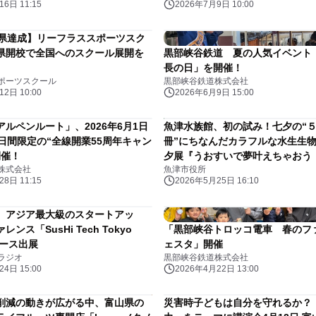
6日 11:15
2026年7月9日 10:00
府県達成】リーフラススポーツスク
県開校で全国へのスクール展開を
黒部峡谷鉄道 夏の人気イベント
長の日」を開催！
ポーツスクール
黒部峡谷鉄道株式会社
2日 10:00
2026年6月9日 15:00
ルペンルート」、2026年6月1日
魚津水族館、初の試み！七夕の“
55日間限定の“全線開業55周年キャン
冊”にちなんだカラフルな水生生
開催！
夕展『うおすいで夢叶えちゃおう！
株式会社
魚津市役所
を6月1日より開催！
8日 11:15
2026年5月25日 16:10
、アジア最大級のスタートアッ
ンス「SusHi Tech Tokyo
「黒部峡谷トロッコ電車 春のフ
ブース出展
ェスタ」開催
ラジオ
黒部峡谷鉄道株式会社
4日 15:00
2026年4月22日 13:00
削減の動きが広がる中、富山県の
災害時子どもは自分を守れるか？