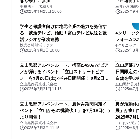
ぎや祭」に参加
「市場街」
学校法人 名城大学
三井化学株式
2025年9月23日 18:00
2025年9月1
学生と保護者向けに地元企業の魅力を発信す
る「就活テレビ」始動！富山テレビ放送と就
eクリニッ
活ラジオが業務連携
フォームス
株式会社就活ラジオ
eクリニック
2025年9月1日 10:00
2025年8月2
立山黒部アルペンルート、標高2,450mでピア
立山黒部ア
ノが弾けるイベント 「立山ストリートピア
日間限定の
ノ」を9月20日(土)から4日間開催！ 8月2日
自然を学ぶ
立山黒部貫光株式会社
立山黒部貫光
(土)、15日(金)には富山駅で出演者募集のプレ
2025年7月31日 11:15
2025年7月2
イベントも
立山黒部アルペンルート、夏休み期間限定イ
鼻が活動休
ベント 「立山からの挑戦状！」を7月19日(土)
展」が富山
より開催！
2025年7月
立山黒部貫光株式会社
「におい展」
2025年7月3日 11:15
2025年6月1