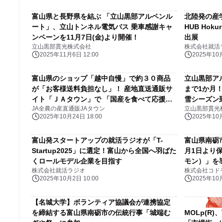
富山県と長野県を結ぶ 「立山黒部アルペンル
北陸発の産学
ート」、立山トンネル電気バス 乗車感謝キャ
HUB Hok
ンペーンを11月7日(金)より開催！
出展
立山黒部貫光株式会社
株式会社就活
2025年11月6日 12:00
2025年10月
富山県のショップ「越中自慢」で約３０商品
立山黒部アル
が「お客様送料負担なし」！ 産地直送通販サ
まで1か月
イト「ＪＡタウン」で 「国産を食べて応援キ
雪シーズン
JA全農の産直通販JAタウン
立山黒部貫光
ャンペーン」開催中！
2025年10月24日 18:00
2025年10月
富山発スタートアップの就活ラジオが「T-
富山県南砺
Startup2025」に選定！富山から全国へ羽ばた
月1日より保
くロールモデル企業を目指す
モン）」を
株式会社就活ラジオ
株式会社コド
は計7自治
2025年10月2日 10:00
2025年10月
【名城大学】ボランティア協議会が連携協定
を締結する富山県南砺市の伝統行事「城端む
MOLp(R