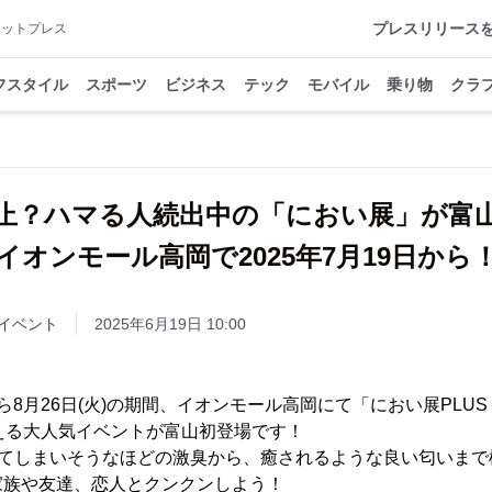
プレスリリース
アットプレス
フスタイル
スポーツ
ビジネス
テック
モバイル
乗り物
クラ
止？ハマる人続出中の「におい展」が富
イオンモール高岡で2025年7月19日から
イベント
2025年6月19日 10:00
土)から8月26日(火)の期間、イオンモール高岡にて「におい展PL
える大人気イベントが富山初登場です！
してしまいそうなほどの激臭から、癒されるような良い匂いまで様
家族や友達、恋人とクンクンしよう！