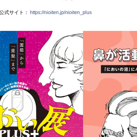
」公式サイト：
https://nioiten.jp/nioiten_plus