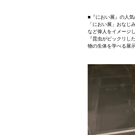
■『におい展』の人気
「におい展」おなじ
など偉人をイメージ
『昆虫がビックリし
物の生体を学べる展