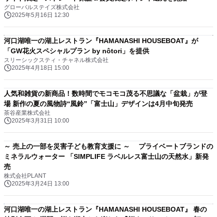
グローバルステイズ株式会社
2025年5月16日 12:30
河口湖唯一の湖上レストラン『HAMANASHI HOUSEBOAT』が
「GW花火スペシャルプラン by nôtori」を提供
スリーシックスティ・チャネル株式会社
2025年4月18日 15:00
人気和雑貨の新商品！数時間でモコモコ茂る不思議な「盆栽」が登
場 新作の夏の風物詩“風鈴”「富士山」デザインは4月中旬発売
茶谷産業株式会社
2025年3月31日 10:00
～ 売上の一部を災害子ども教育支援に ～ プライベートブランドの
ミネラルウォーター 「SIMPLIFE ラベルレス富士山の天然水」新発
売
株式会社PLANT
2025年3月24日 13:00
河口湖唯一の湖上レストラン『HAMANASHI HOUSEBOAT』 春の