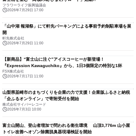
フラワーライフ振興協議会
2026年7月29日 17:00
「山中湖 報湖祭」にて軒先パーキングによる事前予約制駐車場を展
開
軒先株式会社
2026年7月29日 11:00
【新商品】“富士山に注ぐ”アイスコーヒーが新登場！
『Expression Kawaguchiko』から、1日3個限定の特別な1杯
FSX株式会社
2026年7月17日 11:00
山梨県韮崎市のまちづくりを企業の力で支援！企業版ふるさと納税
「企ふるオンライン」で寄附受付を開始
株式会社サイバーレコード
2026年7月3日 10:00
富士山開山、登山者増加で問われる衛生環境 山頂3,776m 山小屋
トイレ改善へオゾン除菌脱臭器現場検証を開始