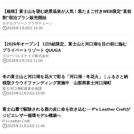
【箱根】富士山を望む絶景温泉が人気！黒たまご付きWEB限定“直前
割”宿泊プラン販売開始
ホテルグリーンプラザチェーン
2026年1月28日 10:30
【2026年オープン】 1日5組限定。富士山と河口湖を目の前に臨む
プライベートリゾート QUUGA
グローバルステイズ株式会社
2026年1月23日 11:00
冬の富士山と河口湖を花火で彩る「河口湖・冬花火」｜ふるさと納
税型クラウドファンディング実施中 山梨県富士河口湖町
富士河口湖町政策企画課
2025年12月23日 15:00
富士山麓で駆除される鹿の皮に命を吹き込む──P's Leather Craftが
ジビエレザー循環モデル構築へ
P’s Leather Craft
2025年11月14日 11:40