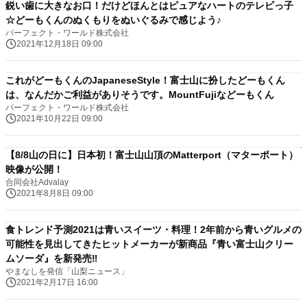
鋭い歯に大きなお口！だけどほんとはピュアなハートのテレビっ子
☆どーもくんのぬくもりをぬいぐるみで感じよう♪
パーフェクト・ワールド株式会社
2021年12月18日 09:00
これがどーもくんのJapaneseStyle！富士山に扮したどーもくん
は、なんだかご利益がありそうです。MountFujiなどーもくん
パーフェクト・ワールド株式会社
2021年10月22日 09:00
【8/8山の日に】日本初！富士山山頂のMatterport（マターポート）
映像が公開！
合同会社Advalay
2021年8月8日 09:00
食トレンド予測2021は青いスイーツ・料理！2年前から青いグルメの
可能性を見出してきたヒットメーカーが新商品『青い富士山クリー
ムソーダ』を新発売‼
やまなしを発信「山梨ニュース」
2021年2月17日 16:00