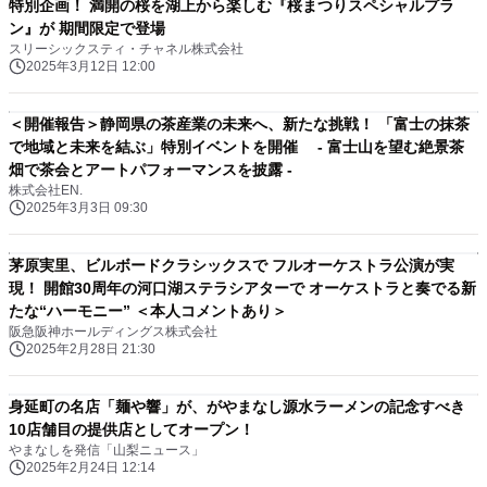
特別企画！ 満開の桜を湖上から楽しむ『桜まつりスペシャルプラ
ン』が 期間限定で登場
スリーシックスティ・チャネル株式会社
2025年3月12日 12:00
＜開催報告＞静岡県の茶産業の未来へ、新たな挑戦！ 「富士の抹茶
で地域と未来を結ぶ」特別イベントを開催 - 富士山を望む絶景茶
畑で茶会とアートパフォーマンスを披露 -
株式会社EN.
2025年3月3日 09:30
茅原実里、ビルボードクラシックスで フルオーケストラ公演が実
現！ 開館30周年の河口湖ステラシアターで オーケストラと奏でる新
たな“ハーモニー” ＜本人コメントあり＞
阪急阪神ホールディングス株式会社
2025年2月28日 21:30
身延町の名店「麺や響」が、がやまなし源水ラーメンの記念すべき
10店舗目の提供店としてオープン！
やまなしを発信「山梨ニュース」
2025年2月24日 12:14