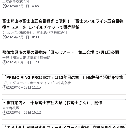
三友商事株式会社
2026年7月1日 14:45
富士登山や富士山五合目観光に便利！ 「富士スバルライン五合目往
復きっぷ」を モバイルチケットで販売開始
ジョルダン株式会社、富士急バス株式会社
2026年7月1日 10:00
那須塩原市の夏の風物詩「田んぼアート」第二会場は7月1日公開！
一般社団法人那須塩原市観光局
2026年6月30日 11:01
「PRIMO RING PROJECT」は13年目の富士山森林保全活動を実施
プリモグローバルホールディングス株式会社
2026年6月17日 11:15
＜事前案内＞「十条冨士神社大祭（お冨士さん）」開催
東京都北区
2026年6月16日 15:12
【名城大学】国際日本学フィールドワークII実施、交換留学生らが静