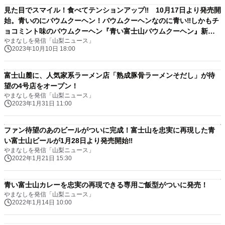
見た目でスマイル！食べてテンションアップ‼ 10月17日より発売開
始。青いのにバウムクーヘン！バウムクーヘンなのに青い‼しかもチ
ョコミント味のバウムクーヘン『青い富士山バウムクーヘン』新発
やまなしを発信「山梨ニュース」
売
2023年10月10日 18:00
富士山麓に、人気家系ラーメン店「熟成豚骨ラーメンそだし」が待
望の4号店をオープン！
やまなしを発信「山梨ニュース」
2023年1月31日 11:00
ファン待望のあのビールがついに完成！富士山を忠実に再現した青
い富士山ビールが1月28日より発売開始‼
やまなしを発信「山梨ニュース」
2022年1月21日 15:30
青い富士山カレーを忠実の再現できる専用ご飯型がついに発売！
やまなしを発信「山梨ニュース」
2022年1月14日 10:00