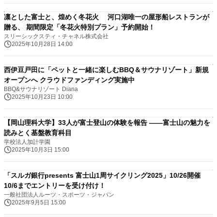
凛とした富士と、煌めく冬花火 河口湖唯一の屋形船レストランが
贈る、 期間限定「冬花火特別プラン」予約開始！
スリーシックスティ・チャネル株式会社
2025年10月28日 14:00
西伊豆戸田に「ペットと一緒に楽しむBBQ＆サウナリゾート」新規
オープンへ クラウドファンディング実施中
BBQ&サウナリゾート Diana
2025年10月23日 10:00
【岡山理科大学】33人が富士登山の体験を報告 ――富士山の魅力を
読みとく基盤教育科目
学校法人加計学園
2025年10月3日 15:00
「スルガ銀行presents 富士山1周サイクリング2025」10/26開催
10/6までエントリーを受け付け！
一般社団法人ルーツ・スポーツ・ジャパン
2025年9月5日 15:00