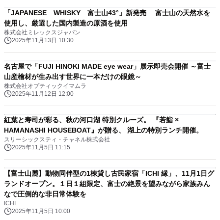
「JAPANESE WHISKY 富士山43°」新発売 富士山の天然水を
使用し、厳選した国内製造の原酒を使用
株式会社ミレックスジャパン
2025年11月13日 10:30
名古屋で「FUJI HINOKI MADE eye wear」展示即売会開催 ～富士
山産檜材が生み出す世界に一本だけの眼鏡～
株式会社オプティックイマムラ
2025年11月12日 12:00
紅葉と寿司が彩る、秋の河口湖 特別クルーズ。 『若鮨 ×
HAMANASHI HOUSEBOAT』が贈る、 湖上の特別ランチ開催。
スリーシックスティ・チャネル株式会社
2025年11月5日 11:15
【富士山麓】動物同伴型の1棟貸し古民家宿「ICHI 縁」、11月1日グ
ランドオープン。１日１組限定、富士の絶景を望みながら家族みん
なで圧倒的な非日常体験を
ICHI
2025年11月5日 10:00