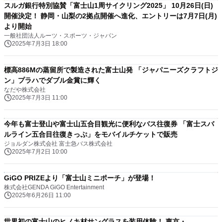
スルガ銀行特別協賛「富士山1周サイクリング2025」 10月26日(日)
開催決定！ 静岡・山梨の2拠点開催へ進化、エントリーは7月7日(月)
より開始
一般社団法人ルーツ・スポーツ・ジャパン
2025年7月3日 18:00
標高886Mの蒸留所で製造された富士山発 「ジャパニーズクラフトジ
ン」プラハでダブル金賞に輝く
なだや株式会社
2025年7月3日 11:00
今年も富士登山や富士山五合目観光に便利なバス往復券 「富士スバ
ルライン五合目往復きっぷ」をモバイルチケットで販売
ジョルダン株式会社 富士急バス株式会社
2025年7月2日 10:00
GiGO PRIZEより「富士山ミニポーチ」が登場！
株式会社GENDA GiGO Entertainment
2025年6月26日 11:00
世界初の富士山のヒノキ材サングラスを装用体験！ 東京・