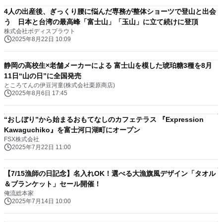
4人の出産後、ぎっくり腰に悩んだ専務が整体ショーツで登山と出会
う 日本と台湾の最高峰「富士山」「玉山」に立て続けに登頂
株式会社ボディスプラウト
2025年8月22日 10:09
静岡の高校生×老舗メーカーによる 富士山を模した琥珀糖3種を8月
11日“山の日”に全国発売
ところてんの伊豆河童(株式会社栗原商店)
2025年8月6日 17:45
“おしぼり”から始まるおもてなしのカフェテラス 『Expression
Kawaguchiko』を富士河口湖町にオープン
FSX株式会社
2025年7月22日 11:00
【7/15漁師の日記念】名入れOK！選べる大漁旗風デザイン「タオル
＆ブランケット」セール開催！
俺流総本家
2025年7月14日 10:00