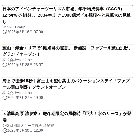
日本のアドベンチャーツーリズム市場、年平均成長率（CAGR）
12.54%で推移し、2034年までに900億米ドル規模へと急拡大の見通
し
IMARC Group
2026年3月16日 07:00
葉山・鎌倉エリアで3拠点目の運営。 新施設「ファブール葉山別邸」
グランドオープン！
株式会社AreaLinc
2026年2月28日 23:57
海まで徒歩15秒｜富士山を望む葉山のバケーションステイ「ファブ
ール葉山別邸」グランドオープン
株式会社AreaLinc
2026年2月27日 19:00
＜清里高原 清泉寮＞ 厳冬期限定の風物詩「巨大！氷のリース」が登
場
公益財団法人キープ協会 清泉寮
2026年1月30日 12:30