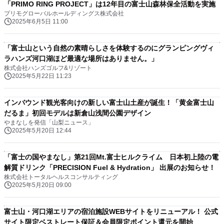
「PRIMO RING PROJECT」は12年目の富士山森林保全活動を実施
プリモグローバルホールディングス株式会社
2025年6月5日 11:00
「富士山という自然の素晴らしさを体験するのにグランピングヴィ
ラハンズ河口湖ほど最適な場所はありません。」
株式会社ハンズゴルフ&リゾート
2025年5月22日 11:23
インバウンド観光客向けの新しい富士山土産が誕生！「黄金富士山
だるま」初回モデルは新倉山浅間公園デザイン
やまなしを発信「山梨ニュース」
2025年5月20日 12:44
「富士の国やまなし」第21回Mt.富士ヒルクライム 日本初上陸の電
解質ドリンク「PRECISION Fuel & Hydration」 出展のお知らせ！
株式会社トータルヘルスコンサルティング
2025年5月20日 09:00
富士山・河口湖エリアの宿泊施設WEBサイトをリニューアル！ 公式
サイト限定ベストレート保証＆会員限定ポイント還元を開始