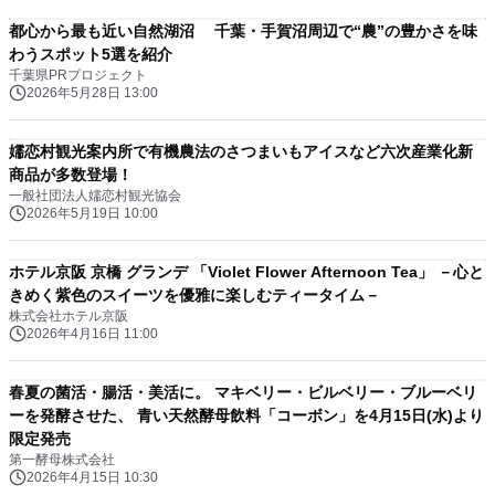
都心から最も近い自然湖沼 千葉・手賀沼周辺で“農”の豊かさを味
わうスポット5選を紹介
千葉県PRプロジェクト
2026年5月28日 13:00
嬬恋村観光案内所で有機農法のさつまいもアイスなど六次産業化新
商品が多数登場！
一般社団法人嬬恋村観光協会
2026年5月19日 10:00
ホテル京阪 京橋 グランデ 「Violet Flower Afternoon Tea」 －心と
きめく紫色のスイーツを優雅に楽しむティータイム－
株式会社ホテル京阪
2026年4月16日 11:00
春夏の菌活・腸活・美活に。 マキベリー・ビルベリー・ブルーベリ
ーを発酵させた、 青い天然酵母飲料「コーボン」を4月15日(水)より
限定発売
第一酵母株式会社
2026年4月15日 10:30