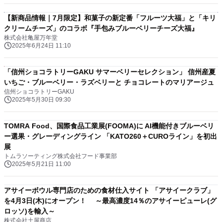
【新商品情報｜7月限定】和菓子の新定番「フルーツ大福」と「キリ
クリームチーズ」のコラボ『手包みブルーベリーチーズ大福』
株式会社亀屋万年堂
2025年6月24日 11:10
「信州ショコラトリーGAKU サマーベリーセレクション」 信州産夏
いちご・ブルーベリー・ラズベリーと チョコレートのマリアージュ
信州ショコラトリーGAKU
2025年5月30日 09:30
TOMRA Food、国際食品工業展(FOOMA)に AI機能付きブルーベリ
ー選果・グレーディングライン 「KATO260＋CUROライン」を初出
展
トムラソーティング株式会社フード事業部
2025年5月21日 11:00
アサイーボウル専門店のための食材仕入サイト 「アサイークラブ」
を4月3日(木)にオープン！ ～最高濃度14％のアサイーピューレ(グ
ロッソ)を輸入～
株式会社土屋商店