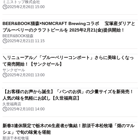
ミニストップ株式会社
2025年2月26日 15:00
BEER&BOOK猫森×NOMCRAFT Brewingコラボ 宝塚産ダリアと
ブルーベリーのクラフトビールを 2025年2月21(金)提供開始！
BEER&BOOK猫森
2025年2月21日 11:15
＼リニューアル／「ブルーベリーコンポート」さらに美味しくなっ
て発売開始！【サンクゼール】
サンクゼール
2025年2月20日 13:00
【お客様のお声から誕生】「パンのお供」の少量サイズを新発売！
人気の味を気軽にお試し【久世福商店】
久世福商店
2025年2月10日 14:00
新春3連休限定で栃木の6生産者が集結！那須千本松牧場「畑のマル
シェ」で旬の味覚を堪能
那須千本松牧場