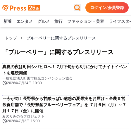
ログイン/会員登録
新着
エンタメ
グルメ
旅行
ファッション・美容
ライフスタ
トップ
ブルーベリーに関するプレスリリース
「
ブルーベリー
」に関するプレスリリース
真夏の夜は町田シバヒロへ！ 7月下旬から8月にかけてナイトイベン
トを連続開催
一般社団法人町田市観光コンベンション協会
2026年7月24日 10:30
～今が旬！長野県から甘酸っぱい魅惑の夏果実をお届け～全農直営
飲食店舗で「長野県産ブルーベリーフェア」を ７月６日（月）～７
月１７日（金）に開催
みのりみのるプロジェクト
2026年7月3日 15:00