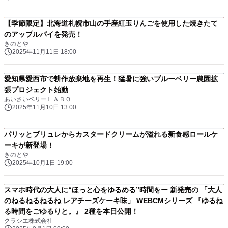
【季節限定】北海道札幌市山の手産紅玉りんごを使用した焼きたて
のアップルパイを発売！
きのとや
2025年11月11日 18:00
愛知県愛西市で耕作放棄地を再生！猛暑に強いブルーベリー農園拡
張プロジェクト始動
あいさいベリーＬＡＢＯ
2025年11月10日 13:00
パリッとブリュレからカスタードクリームが溢れる新食感ロールケ
ーキが新登場！
きのとや
2025年10月1日 19:00
スマホ時代の大人に“ほっと心をゆるめる”時間をー 新発売の 「大人
のねるねるねるね レアチーズケーキ味」 WEBCMシリーズ 『ゆるね
る時間をごゆるりと。』 2種を本日公開！
クラシエ株式会社