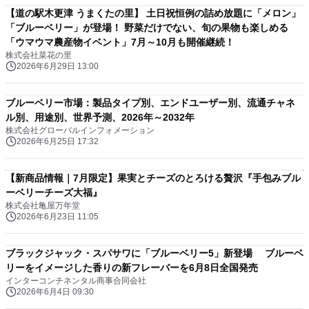
【道の駅木更津 うまくたの里】 土日祝恒例の詰め放題に「メロン」
「ブルーベリー」が登場！ 野菜だけでない、旬の果物も楽しめる
「ウマウマ農産物イベント」7月～10月も開催継続！
株式会社菜花の里
2026年6月29日 13:00
ブルーベリー市場：製品タイプ別、エンドユーザー別、流通チャネ
ル別、用途別、世界予測、2026年～2032年
株式会社グローバルインフォメーション
2026年6月25日 17:32
【新商品情報｜7月限定】果実とチーズのとろける贅沢『手包みブル
ーベリーチーズ大福』
株式会社亀屋万年堂
2026年6月23日 11:05
ブラックジャック・スパサワに「ブルーベリー5」新登場 ブルーベ
リーをイメージした香りの新フレーバーを6月8日全国発売
インターコンチネンタル商事合同会社
2026年6月4日 09:30