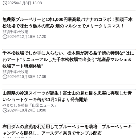
2025年1月8日 13:08
無農薬ブルーベリーと1本1,000円最高級バナナのコラボ！那須千本
松牧場で味わう栃木の恵み 畑のマルシェでメリークリスマス！
那須千本松牧場
2024年12月16日 17:20
千本松牧場でしか手に入らない、栃木県が誇る益子焼の特別な“はに
わアート“リニューアルした千本松牧場で出会う“地産品マルシェ＆
牧場アート特別体験”
那須千本松牧場
2024年10月30日 17:39
山梨県の冷凍スイーツが誕生！富士山の見た目を忠実に再現した青
いショートケーキ缶が11月1日より発売開始
やまなしを発信「山梨ニュース」
2024年10月24日 10:00
布目ダムの底泥を利活用してブルーベリーを栽培 ブルーベリーキ
ャンディを開発し、アースデイ奈良でサンプル配布