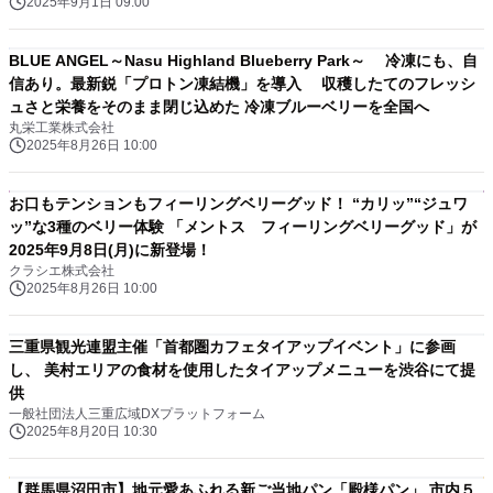
2025年9月1日 09:00
BLUE ANGEL～Nasu Highland Blueberry Park～ 冷凍にも、自
信あり。最新鋭「プロトン凍結機」を導入 収穫したてのフレッシ
ュさと栄養をそのまま閉じ込めた 冷凍ブルーベリーを全国へ
丸栄工業株式会社
2025年8月26日 10:00
お口もテンションもフィーリングベリーグッド！ “カリッ”“ジュワ
ッ”な3種のベリー体験 「メントス フィーリングベリーグッド」が
2025年9月8日(月)に新登場！
クラシエ株式会社
2025年8月26日 10:00
三重県観光連盟主催「首都圏カフェタイアップイベント」に参画
し、 美村エリアの食材を使用したタイアップメニューを渋谷にて提
供
一般社団法人三重広域DXプラットフォーム
2025年8月20日 10:30
【群馬県沼田市】地元愛あふれる新ご当地パン「殿様パン」 市内５