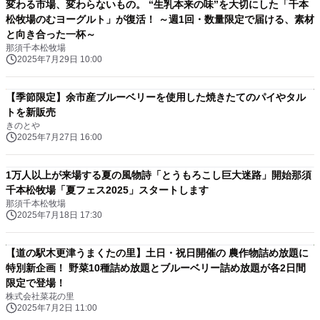
変わる市場、変わらないもの。 “生乳本来の味”を大切にした「千本
松牧場のむヨーグルト」が復活！ ～週1回・数量限定で届ける、素材
と向き合った一杯～
那須千本松牧場
2025年7月29日 10:00
【季節限定】余市産ブルーベリーを使用した焼きたてのパイやタル
トを新販売
きのとや
2025年7月27日 16:00
1万人以上が来場する夏の風物詩「とうもろこし巨大迷路」開始那須
千本松牧場「夏フェス2025」スタートします
那須千本松牧場
2025年7月18日 17:30
【道の駅木更津うまくたの里】土日・祝日開催の 農作物詰め放題に
特別新企画！ 野菜10種詰め放題とブルーベリー詰め放題が各2日間
限定で登場！
株式会社菜花の里
2025年7月2日 11:00