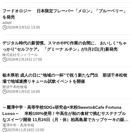
フードオロジー 日本限定フレーバー「メロン」「ブルーベリー」
を発売
adapt
2026年3月5日 13:00
デジタル時代の新習慣。スマホやPC作業の合間に、 おいしく“ちゃ
っかり”セルフケア。 「グミーナ ルチン」が3月2日(月)新発売
株式会社モントワール
2026年2月24日 17:00
栃木県初 成人の日に“地域の一杯”で祝う新たな門出 那須千本松牧
場で地域連携リキュール試飲イベントを開催
那須千本松牧場
2026年1月5日 10:00
～麗澤中学・高等学校SDGs研究会×米粉Sweets&Cafe Fortuna
Lusso～ 米粉100%使用！中高生が柏の食材で挑むサステナブル
なスイーツ開発 11月24日（月・休）柏髙島屋でカップケーキの販売
麗澤中学・高等学校
会を開催
2025年11月18日 13:00