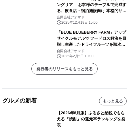
ングリア お客様のテーブルで完成す
る、飲食店・宿泊施設向け 本格的サン
グリアベースの試飲用キット提供開始
合同会社アオマド
2025年12月18日 15:00
「BLUE BLUEBERRY FARM」アップ
サイクルモデルで フードロス解決を目
指し生産したドライフルーツを順次販
売開始
合同会社アオマド
2025年2月5日 10:00
発行者のリリースをもっと見る
グルメの新着
もっと見る
【2026年8月版】ふるさと納税でもら
える『焼酎』の還元率ランキングを発
表