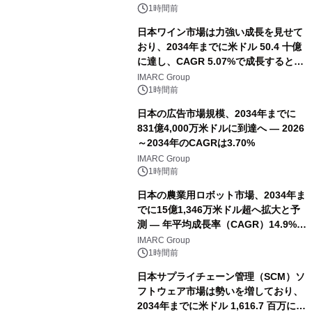
（火）発売
1時間前
日本ワイン市場は力強い成長を見せて
おり、2034年までに米ドル 50.4 十億
に達し、CAGR 5.07%で成長すると予
測
IMARC Group
1時間前
日本の広告市場規模、2034年までに
831億4,000万米ドルに到達へ ― 2026
～2034年のCAGRは3.70%
IMARC Group
1時間前
日本の農業用ロボット市場、2034年ま
でに15億1,346万米ドル超へ拡大と予
測 ― 年平均成長率（CAGR）14.9%を
記録
IMARC Group
1時間前
日本サプライチェーン管理（SCM）ソ
フトウェア市場は勢いを増しており、
2034年までに米ドル 1,616.7 百万に達