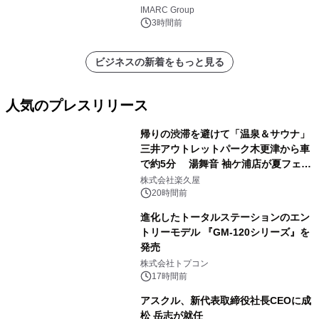
し、CAGR 3.42%で成長すると予測
IMARC Group
3時間前
ビジネスの新着をもっと見る
人気のプレスリリース
帰りの渋滞を避けて「温泉＆サウナ」
三井アウトレットパーク木更津から車
で約5分 湯舞音 袖ケ浦店が夏フェア
1
メニューを提供
株式会社楽久屋
20時間前
進化したトータルステーションのエン
トリーモデル 『GM-120シリーズ』を
発売
2
株式会社トプコン
17時間前
アスクル、新代表取締役社長CEOに成
松 岳志が就任