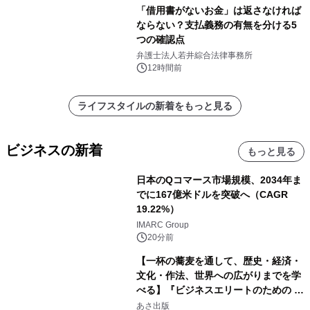
「借用書がないお金」は返さなければ
ならない？支払義務の有無を分ける5
つの確認点
弁護士法人若井綜合法律事務所
12時間前
ライフスタイルの新着をもっと見る
ビジネスの新着
もっと見る
日本のQコマース市場規模、2034年ま
でに167億米ドルを突破へ（CAGR
19.22%）
IMARC Group
20分前
【一杯の蕎麦を通して、歴史・経済・
文化・作法、世界への広がりまでを学
べる】『ビジネスエリートのための 教
養としての蕎麦』2026年8月25日
あさ出版