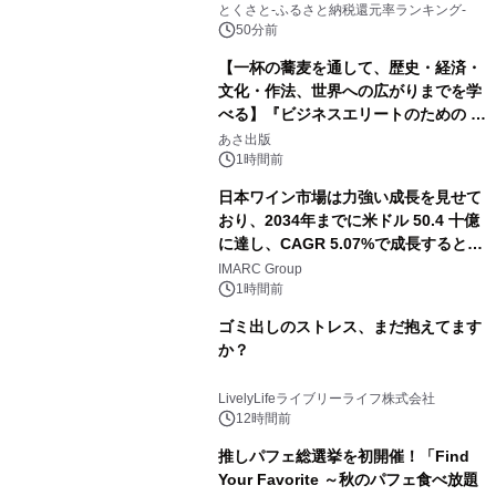
とくさと-ふるさと納税還元率ランキング-
50分前
【一杯の蕎麦を通して、歴史・経済・
文化・作法、世界への広がりまでを学
べる】『ビジネスエリートのための 教
養としての蕎麦』2026年8月25日
あさ出版
（火）発売
1時間前
日本ワイン市場は力強い成長を見せて
おり、2034年までに米ドル 50.4 十億
に達し、CAGR 5.07%で成長すると予
測
IMARC Group
1時間前
ゴミ出しのストレス、まだ抱えてます
か？
LivelyLifeライブリーライフ株式会社
12時間前
推しパフェ総選挙を初開催！「Find
Your Favorite ～秋のパフェ食べ放題