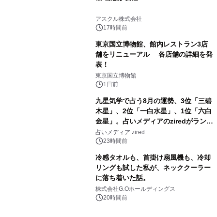
3
アスクル株式会社
17時間前
東京国立博物館、館内レストラン3店
舗をリニューアル 各店舗の詳細を発
表！
4
東京国立博物館
1日前
九星気学で占う8月の運勢、3位「三碧
木星」、2位「一白水星」、1位「六白
金星」。占いメディアのziredがランキ
5
ングを発表
占いメディア zired
23時間前
冷感タオルも、首掛け扇風機も、冷却
リングも試した私が、ネッククーラー
に落ち着いた話。
6
株式会社G.Oホールディングス
20時間前