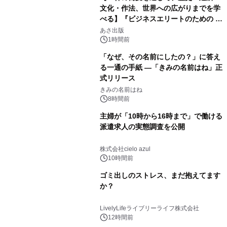
文化・作法、世界への広がりまでを学
べる】『ビジネスエリートのための 教
養としての蕎麦』2026年8月25日
あさ出版
（火）発売
1時間前
「なぜ、その名前にしたの？」に答え
る一通の手紙 ―「きみの名前はね」正
式リリース
きみの名前はね
8時間前
主婦が「10時から16時まで」で働ける
派遣求人の実態調査を公開
株式会社cielo azul
10時間前
ゴミ出しのストレス、まだ抱えてます
か？
LivelyLifeライブリーライフ株式会社
12時間前