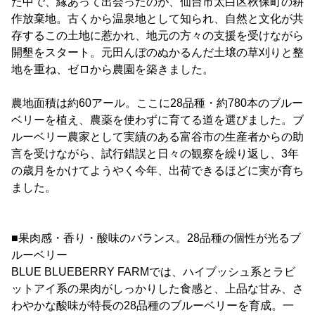
た中で、縁あって出会ったのが、仙台市太白区秋保町の耕
作放棄地。古くから温泉地として知られ、自然と文化が共
存するこの土地に惹かれ、地元の方々の支援を受けながら
開墾をスタート。元田んぼのぬかるんだ土壌の草刈りと整
地を重ね、ゼロから農園を築きました。
農地面積は約60アール。ここに28品種・約780本のブルー
ベリーを植え、農薬を使わずに育てる道を選びました。ブ
ルーベリー農家として実績のある富谷市の生産者からの助
言を受けながら、試行錯誤と日々の観察を繰り返し、3年
の歳月をかけてようやく今年、出荷できるほどに実が育ち
ました。
■果肉感・香り・酸味のバランス。28品種の個性が光るブ
ルーベリー
BLUE BLUEBERRY FARMでは、ハイブッシュ系とラビ
ットアイ系の果肉がしっかりした食感と、上品な甘み、さ
わやかな酸味が特長の28品種のブルーベリーを育成。一