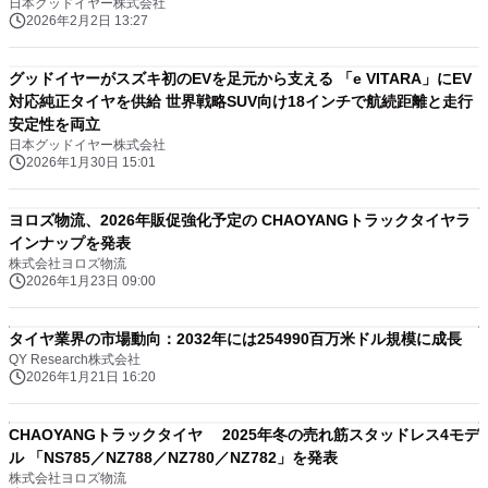
日本グッドイヤー株式会社
2026年2月2日 13:27
グッドイヤーがスズキ初のEVを足元から支える 「e VITARA」にEV
対応純正タイヤを供給 世界戦略SUV向け18インチで航続距離と走行
安定性を両立
日本グッドイヤー株式会社
2026年1月30日 15:01
ヨロズ物流、2026年販促強化予定の CHAOYANGトラックタイヤラ
インナップを発表
株式会社ヨロズ物流
2026年1月23日 09:00
タイヤ業界の市場動向：2032年には254990百万米ドル規模に成長
QY Research株式会社
2026年1月21日 16:20
CHAOYANGトラックタイヤ 2025年冬の売れ筋スタッドレス4モデ
ル 「NS785／NZ788／NZ780／NZ782」を発表
株式会社ヨロズ物流