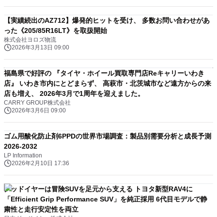
【実績続出のAZ712】爆発的ヒットを受け、 多数お問い合わせがあ
った《205/85R16LT》を取扱開始
株式会社ヨロズ物流
2026年3月13日 09:00
福島県で好評の 『タイヤ・ホイール買取専門店Reキャリーいわき
店』 いわき市内にとどまらず、 高萩市・北茨城市など遠方からの来
店も増え、 2026年3月で1周年を迎えました。
CARRY GROUP株式会社
2026年3月6日 09:00
ゴム用酸化防止剤6PPDの世界市場調査：製品別需要分析と成長予測
2026-2032
LP Information
2026年2月10日 17:36
グッドイヤーは冒険SUVを足元から支える トヨタ新型RAV4に
「Efficient Grip Performance SUV」を純正採用 6代目モデルで静
粛性と走行安定性を両立