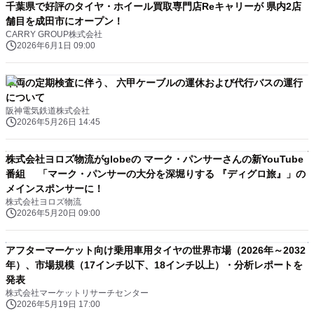
千葉県で好評のタイヤ・ホイール買取専門店Reキャリーが 県内2店
舗目を成田市にオープン！
CARRY GROUP株式会社
2026年6月1日 09:00
車両の定期検査に伴う、 六甲ケーブルの運休および代行バスの運行
について
阪神電気鉄道株式会社
2026年5月26日 14:45
株式会社ヨロズ物流がglobeの マーク・パンサーさんの新YouTube
番組 「マーク・パンサーの大分を深堀りする 『ディグロ旅』」の
メインスポンサーに！
株式会社ヨロズ物流
2026年5月20日 09:00
アフターマーケット向け乗用車用タイヤの世界市場（2026年～2032
年）、市場規模（17インチ以下、18インチ以上）・分析レポートを
発表
株式会社マーケットリサーチセンター
2026年5月19日 17:00