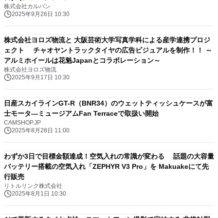
株式会社カルバン
2025年9月26日 10:30
株式会社ヨロズ物流と 大阪芸術大学写真学科による産学連携プロジ
ェクト チャオヤントラックタイヤの広告ビジュアルを制作！！ ～
アルミホイールは花魁Japanとコラボレーション～
株式会社ヨロズ物流
2025年9月17日 10:30
日産スカイラインGT-R（BNR34）のウェットティッシュケースが富
士モータ―ミュージアムFan Terraceで取扱い開始
CAMSHOP.JP
2025年8月28日 11:00
わずか3日で目標金額達成！空気入れの常識が変わる 話題の大容量
バッテリー搭載の空気入れ「ZEPHYR V3 Pro」を Makuakeにて先
行販売
リトルリンク株式会社
2025年8月1日 10:30