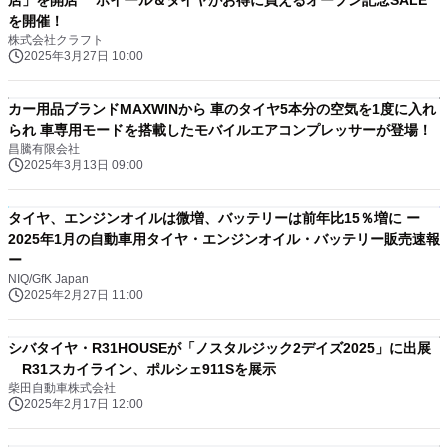
店」を開店 ホイール＆タイヤがお得に買えるオープン記念SALE
を開催！
株式会社クラフト
2025年3月27日 10:00
カー用品ブランドMAXWINから 車のタイヤ5本分の空気を1度に入れ
られ 車専用モードを搭載したモバイルエアコンプレッサーが登場！
昌騰有限会社
2025年3月13日 09:00
タイヤ、エンジンオイルは微増、バッテリーは前年比15％増に ー
2025年1月の自動車用タイヤ・エンジンオイル・バッテリー販売速報
ー
NIQ/GfK Japan
2025年2月27日 11:00
シバタイヤ・R31HOUSEが「ノスタルジック2デイズ2025」に出展
R31スカイライン、ポルシェ911Sを展示
柴田自動車株式会社
2025年2月17日 12:00