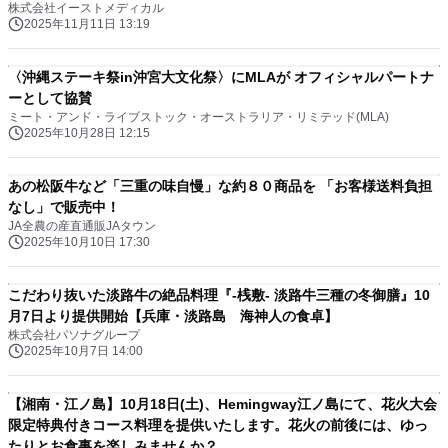
株式会社イーストメディカル
2025年11月11日 13:19
〈沖縄ステーキ祭in沖宮大文化祭〉にMLAが オフィシャルパートナ
ーとして協賛
ミート・アンド・ライブストック・オーストラリア・リミテッド(MLA)
2025年10月28日 12:15
あの松阪牛など「三重の味自慢」な約８０商品を 「お客様送料負担
なし」で販売中！
JA全農の産直通販JAタウン
2025年10月10日 17:30
こだわり抜いた淡路牛の絶品料理『-桟敷- 淡路牛三種の冬御膳』10
月7日より提供開始【兵庫・淡路島 海神人の食卓】
株式会社パソナグループ
2025年10月7日 14:00
【湘南・江ノ島】10月18日(土)、Hemingway江ノ島にて、花火大会
限定特典付きコース料理を提供いたします。花火の前後には、ゆっ
たりとお食事を楽しみませんか？