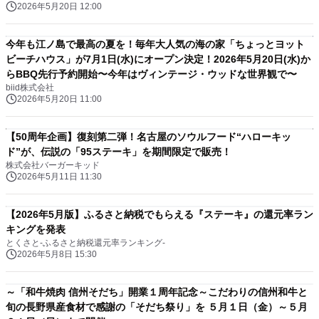
2026年5月20日 12:00
今年も江ノ島で最高の夏を！毎年大人気の海の家「ちょっとヨット
ビーチハウス」が7月1日(水)にオープン決定！2026年5月20日(水)か
らBBQ先行予約開始〜今年はヴィンテージ・ウッドな世界観で〜
biid株式会社
2026年5月20日 11:00
【50周年企画】復刻第二弾！名古屋のソウルフード“ハローキッ
ド”が、伝説の「95ステーキ」を期間限定で販売！
株式会社バーガーキッド
2026年5月11日 11:30
【2026年5月版】ふるさと納税でもらえる『ステーキ』の還元率ラン
キングを発表
とくさと-ふるさと納税還元率ランキング-
2026年5月8日 15:30
～「和牛焼肉 信州そだち」開業１周年記念～こだわりの信州和牛と
旬の長野県産食材で感謝の「そだち祭り」を ５月１日（金）～５月