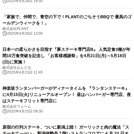
2025年4月28日 18:50
「家族で、仲間で、青空の下で！PLANTのごちそうBBQで 最高のゴ
ールデンウィークを！」
株式会社PLANT
2025年4月28日 13:00
日本一の柔らかさを目指す『豚ステーキ専門店B』 人気定食3種が年
間10万食突破を記念し 「お客様感謝祭」を4月21日(月)～5月18日
(日)に実施！
株式会社おんどる
2025年4月15日 11:45
神楽坂ランタンバーガーがディナータイムを 『ランタンステーキ』
に4月15日(火)リニューアルオープン！ 昼はハンバーガー専門店、夜
はステーキフリット専門店に
株式会社ウォーム
2025年4月15日 09:30
原宿の行列ステーキ、ついに新潟上陸！ ガーリックと肉の魔法「ス
テーキてっぺい」 新潟伊勢丹７階レストランフロアに 4 月 22 日オ