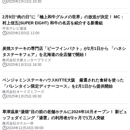
2025年2月13日 10:30
2月9日“肉の日”に「極上和牛グルメの世界」の放送が決定！ MC：
村上信五(SUPER EIGHT) 和牛の名店を紹介する新番組
中京テレビ放送
2025年2月5日 12:00
炭焼ステーキの専門店「ビーフインパクト」が2月1日から 「ハネシ
タステーキフェア」を北海道の全店舗で開始！
株式会社大東エンタープライズ
2025年1月31日 18:30
ベンジャミンステーキハウスKITTE大阪 厳選された食材を使った
「バレンタイン限定ディナーコース」を2月1日から提供開始
株式会社オーイズミフーズ
2025年1月25日 09:30
草津温泉“湯畑”目の前の老舗ホテルに2024年10月オープン！ 新ビュ
ッフェダイニング「湯雲」の利用者が2ヶ月で1万人突破
株式会社ホテル一井
2024年12月24日 09:00