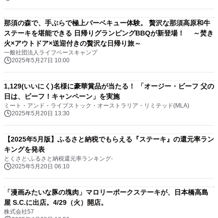
那須の森で、手ぶらで極上バーベキュー体験。 贅沢な那須高原和牛
ステーキを堪能できる 日帰りグランピングBBQが新登場！ ～焚き
火×アウトドア×送迎付きの贅沢な日帰り旅～
一般社団法人ライフベースキャンプ
2025年5月27日 10:00
1,129(いいにく)名様に豪華賞品が当たる！ 「オージー・ビーフ 父の
日は、ビーフ！キャンペーン」を実施
ミート・アンド・ライブストック・オーストラリア・リミテッド(MLA)
2025年5月20日 13:30
【2025年5月版】ふるさと納税でもらえる『ステーキ』の還元率ラン
キングを発表
とくさと-ふるさと納税還元率ランキング-
2025年5月20日 06:10
「漫画みたいな豚の塊肉」マロリーポークステーキが、日本橋高島
屋 S.C.に出店。4/29（火）開店。
株式会社57