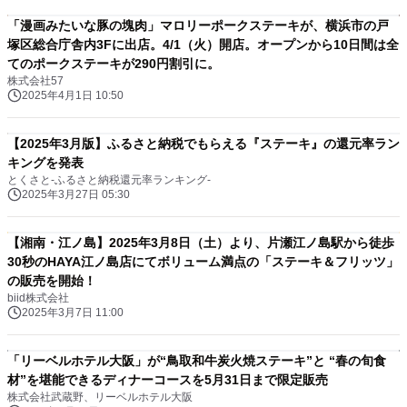
「漫画みたいな豚の塊肉」マロリーポークステーキが、横浜市の戸
塚区総合庁舎内3Fに出店。4/1（火）開店。オープンから10日間は全
てのポークステーキが290円割引に。
株式会社57
2025年4月1日 10:50
【2025年3月版】ふるさと納税でもらえる『ステーキ』の還元率ラン
キングを発表
とくさと-ふるさと納税還元率ランキング-
2025年3月27日 05:30
【湘南・江ノ島】2025年3月8日（土）より、片瀬江ノ島駅から徒歩
30秒のHAYA江ノ島店にてボリューム満点の「ステーキ＆フリッツ」
の販売を開始！
biid株式会社
2025年3月7日 11:00
「リーベルホテル大阪」が“鳥取和牛炭火焼ステーキ”と “春の旬食
材”を堪能できるディナーコースを5月31日まで限定販売
株式会社武蔵野、リーベルホテル大阪