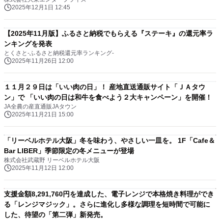
2025年12月1日 12:45
【2025年11月版】ふるさと納税でもらえる『ステーキ』の還元率ラ
ンキングを発表
とくさと-ふるさと納税還元率ランキング-
2025年11月26日 12:00
１１月２９日は「いい肉の日」！ 産地直送通販サイト「ＪＡタウ
ン」で 「いい肉の日は和牛を食べよう２大キャンペーン」を開催！
JA全農の産直通販JAタウン
2025年11月21日 15:00
「リーベルホテル大阪」冬を味わう、やさしい一皿を。 1F「Cafe＆
Bar LIBER」季節限定の冬メニューが登場
株式会社武蔵野 リーベルホテル大阪
2025年11月12日 12:00
支援金額8,291,760円を達成した、電子レンジで本格焼き料理ができ
る「レンジマジック」。さらに進化し多様な調理を短時間で可能に
した、待望の「第二弾」新発売。