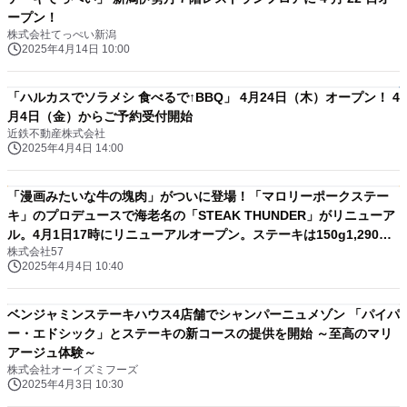
ープン！
株式会社てっぺい新潟
2025年4月14日 10:00
「ハルカスでソラメシ 食べるで↑BBQ」 4月24日（木）オープン！ 4
月4日（金）からご予約受付開始
近鉄不動産株式会社
2025年4月4日 14:00
「漫画みたいな牛の塊肉」がついに登場！「マロリーポークステー
キ」のプロデュースで海老名の「STEAK THUNDER」がリニューア
ル。4月1日17時にリニューアルオープン。ステーキは150g1,290
株式会社57
円〜。オープン記念で4月11日まで生ビールメガジョッキ390円、ハ
2025年4月4日 10:40
イボール等メガジョッキ290円に。
ベンジャミンステーキハウス4店舗でシャンパーニュメゾン 「パイパ
ー・エドシック」とステーキの新コースの提供を開始 ～至高のマリ
アージュ体験～
株式会社オーイズミフーズ
2025年4月3日 10:30