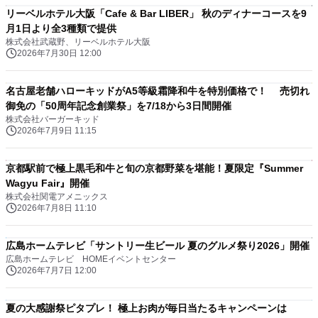
リーベルホテル大阪「Cafe & Bar LIBER」 秋のディナーコースを9
月1日より全3種類で提供
株式会社武蔵野、リーベルホテル大阪
2026年7月30日 12:00
名古屋老舗ハローキッドがA5等級霜降和牛を特別価格で！ 売切れ
御免の「50周年記念創業祭」を7/18から3日間開催
株式会社バーガーキッド
2026年7月9日 11:15
京都駅前で極上黒毛和牛と旬の京都野菜を堪能！夏限定『Summer
Wagyu Fair』開催
株式会社関電アメニックス
2026年7月8日 11:10
広島ホームテレビ「サントリー生ビール 夏のグルメ祭り2026」開催
広島ホームテレビ HOMEイベントセンター
2026年7月7日 12:00
夏の大感謝祭ピタプレ！ 極上お肉が毎日当たるキャンペーンは