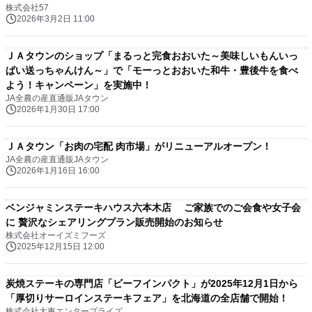
株式会社57
2026年3月2日 11:00
ＪＡタウンのショップ「まるっと完食おおいた～美味しいもんいっ
ぱい送っちゃんけん～」で「モーっとおおいた和牛・豊後牛を食べ
よう！キャンペーン」を実施中！
JA全農の産直通販JAタウン
2026年1月30日 17:00
ＪＡタウン「お肉の宅配 肉市場」がリニューアルオープン！
JA全農の産直通販JAタウン
2026年1月16日 16:00
ベンジャミンステーキハウス六本木店 ご家族でのご会食や女子会
に 贅沢なシェアリングプラン販売開始のお知らせ
株式会社オーイズミフーズ
2025年12月15日 12:00
炭焼ステーキの専門店「ビーフインパクト」が2025年12月1日から
「厚切りサーロインステーキフェア」を北海道の全店舗で開始！
株式会社大東エンタープライズ