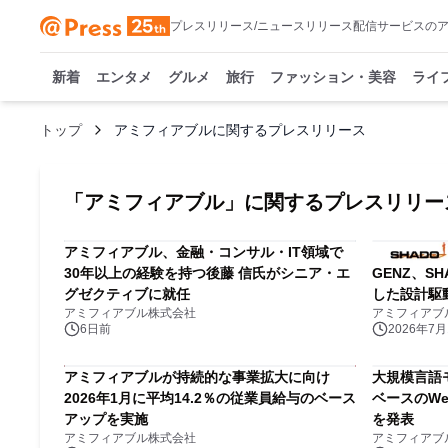
プレスリリース/ニュースリリース配信サービスの
新着
エンタメ
グルメ
旅行
ファッション・美容
ライ
トップ
アミフィアブルに関するプレスリリース
「
アミフィアブル
」に関するプレスリリー
アミフィアブル、金融・コンサル・IT領域で
30年以上の経験を持つ後藤 信氏がシニア・エ
GENZ、S
グゼクティブに就任
した設計駆
アミフィアブル株式会社
アミフィアブ
6日前
2026年7月1
アミフィアブルが持続的な事業拡大に向け
大規模言語モデ
2026年1月に平均14.2％の従業員給与のベース
ベースのW
アップを実施
を発表
アミフィアブル株式会社
アミフィアブ