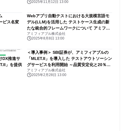
2025年11月12日 13:00
ム
Webアプリ自動テストにおける大規模言語モ
サービス名変
デル(LLM)を活用した テストケース生成の新
たな統合的フレームワークについて アミフィ
アミフィアブル株式会社
アブルが特許出願し、論文を発表
2025年8月8日 13:00
＜導入事例＞ SBI証券が、アミフィアブルの
けDX推進サ
「MLET.II」を導入した テストアウトソーシン
.II」を提供
グサービスを利用開始 ～品質安定化と20％超
アミフィアブル株式会社
のコスト削減効果を見込む～
2025年2月28日 13:00