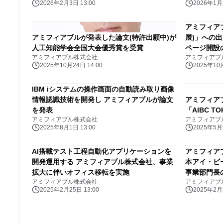
2026年2月3日 13:00
2026年1月2
アミフィアブ
アミフィアブルが発表した論文(特許出願中)が
展)」への
人工知能学会全国大会優秀賞を受賞
ページ開設
アミフィアブル株式会社
アミフィアブ
2025年10月24日 14:00
2025年10月
IBM iシステムの操作画面の自動読み取り画像
情報認識技術を開発し アミフィアブルが論文
アミフィア
を発表
「AIBC 
アミフィアブル株式会社
アミフィアブ
2025年8月1日 13:00
2025年5月9
AI搭載テスト工程自動化アプリケーションを
アミフィア
開発運用する アミフィアブル株式会社、事業
本アイ・ビ
拡大に伴いオフィス移転を実施
事業部門長
アミフィアブル株式会社
アミフィアブ
2025年2月25日 13:00
2025年2月5