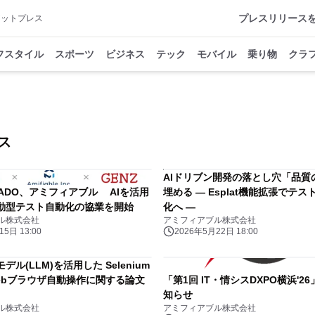
プレスリリース
アットプレス
フスタイル
スポーツ
ビジネス
テック
モバイル
乗り物
クラ
ス
AIドリブン開発の落とし穴「品質
HADO、アミフィアブル AIを活用
埋める ― Esplat機能拡張でテ
動型テスト自動化の協業を開始
化へ ―
ル株式会社
アミフィアブル株式会社
5日 13:00
2026年5月22日 18:00
ル(LLM)を活用した Selenium
ebブラウザ自動操作に関する論文
「第1回 IT・情シスDXPO横浜'2
知らせ
ル株式会社
アミフィアブル株式会社