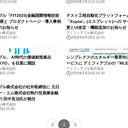
1日 14:00
2026年1月21日 13:00
ル「FIT2025(金融国際情報技術
テスト工程自動化プラットフォー
出展と プロダクトページ・導入事例
「Esplat」(エスプレット)への 
のお知らせ
更とUI改定・機能追加のお知らせ
ル株式会社
アミフィアブル株式会社
8日 17:00
2025年8月28日 10:15
ブル、 AI時代の価値創造拠点
シンプレクスのエネルギー業界向
TOKYO」を目黒に開設
ービスに アミフィアブルの「MLET
ル株式会社
アミフィアブル株式会社
日 13:00
2025年3月24日 15:30
ブル株式会社の社外取締役に 元日
ー・エム株式会社執行役員兼金融
の 田中良治氏が就任
ル株式会社
日 15:00
1