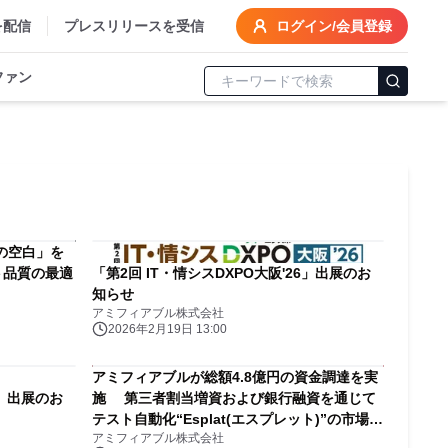
を配信
プレスリリースを受信
ログイン/会員登録
ファン
の空白」を
スト品質の最適
「第2回 IT・情シスDXPO大阪'26」出展のお
知らせ
アミフィアブル株式会社
2026年2月19日 13:00
アミフィアブルが総額4.8億円の資金調達を実
6」出展のお
施 第三者割当増資および銀行融資を通じて
テスト自動化“Esplat(エスプレット)”の市場展
アミフィアブル株式会社
開を一層加速化