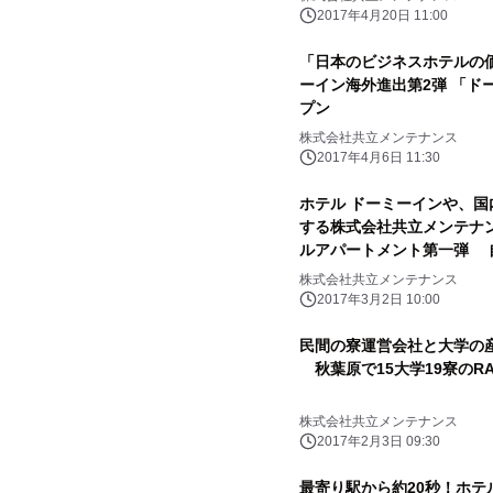
2017年4月20日 11:00
「日本のビジネスホテルの
ーイン海外進出第2弾 「ド
プン
株式会社共立メンテナンス
2017年4月6日 11:30
ホテル ドーミーインや、国
する株式会社共立メンテナ
ルアパートメント第一弾 
ル ドミール花小金井Peda
株式会社共立メンテナンス
2017年3月2日 10:00
民間の寮運営会社と大学の
秋葉原で15大学19寮のR
株式会社共立メンテナンス
2017年2月3日 09:30
最寄り駅から約20秒！ホテ