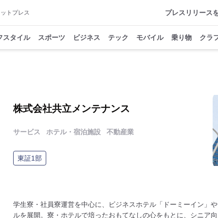
プレスリリース
アットプレス
フスタイル
スポーツ
ビジネス
テック
モバイル
乗り物
クラ
株式会社共立メンテナンス
サービス
ホテル・宿泊施設
不動産業
ス
東証1部
学生寮・社員寮運営を中心に、ビジネスホテル「ドーミーイン」や
ルを展開。寮・ホテルで培ったおもてなしの心をもとに、シニア向