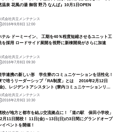
然温泉 花風の湯 御宿 野乃 なんば』10月1日OPEN
株式会社共立メンテナンス
2016年9月8日 12:00
ホテル ドーミーイン、 工期を40％程度短縮させるユニット工
法を採用 ロードサイド展開を視野に新棟開発がさらに加速
株式会社共立メンテナンス
2016年7月8日 09:30
産学連携の新しい形 学生寮のコミュニケーションを活性化！
寮で培うリーダーシップ「RA制度」とは 2016年2月12日
(金)、レジデントアシスタント (寮内コミュニケーションリー
ダー)発表会を開催
株式会社共立メンテナンス
2016年2月9日 10:30
廃校が地方と都市を結ぶ交流拠点に！「道の駅 保田小学校」
12月11日開校！ 11日(金)～13日(日)の3日間にグランドオープ
ンイベントを開催！