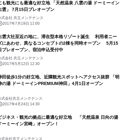
にも観光にも最適な好立地 「天然温泉 八雲の湯 ドーミーイン
出雲」 7月15日プレオープン
株式会社 共立メンテナンス
2017年7月19日 11:00
出雲大社至近の地に、滞在型本格リゾート誕生 利用者ニー
ズにあわせ、異なるコンセプトの2棟を同時オープン 5月15
日プレオープン、宿泊申込受付中
株式会社 共立メンテナンス
2017年5月12日 12:30
神田徒歩1分の好立地、近隣観光スポットへアクセス抜群 「明
神の湯 ドーミーインPREMIUM神田」4月1日オープン
株式会社共立メンテナンス
2017年4月24日 14:30
ビジネス・観光の拠点に最適な好立地 「天然温泉 日向の湯
ドーミーイン宮崎」オープン！
株式会社共立メンテナンス