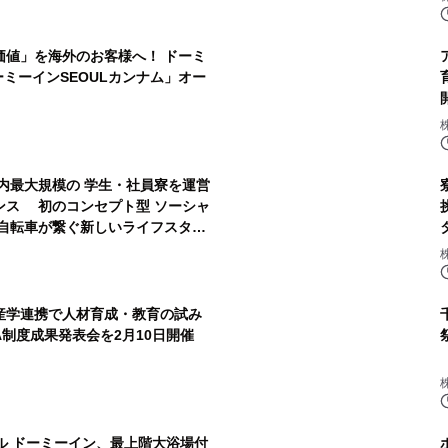
価値」を海外のお客様へ！ ドーミ
ーミーインSEOULカンナム」オー
内最大規模の 学生・社員寮を運営
ンス 初のコンセプト型 ソーシャ
自転車が繋ぐ新しいライフスタイ
l 4月オープン！
産学連携で人材育成・教育の試み
A制度成果発表会を2月10日開催
ル ドーミーイン、最上階大浴場付