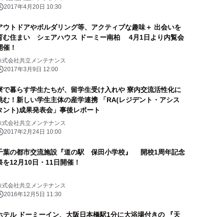
2017年4月20日 10:30
アウトドアやボルダリング等、アクティブな趣味＋ 出会いを
育む住まい シェアハウス ドーミー南柏 4月1日より内覧会
開催！
株式会社共立メンテナンス
2017年3月9日 12:00
寮で暮らす学生たちが、留学生受け入れや 寮内交流活性化に
挑む！新しい学生主体の産学連携 「RA(レジデント・アシス
タント)成果発表会」事後レポート
株式会社共立メンテナンス
2017年2月24日 10:00
千葉の都市交流施設『道の駅 保田小学校』 開校1周年記念
祭を12月10日・11日開催！
株式会社共立メンテナンス
2016年12月5日 11:30
ホテル ドーミーイン、大阪日本橋駅1分に大浴場付きの 『天