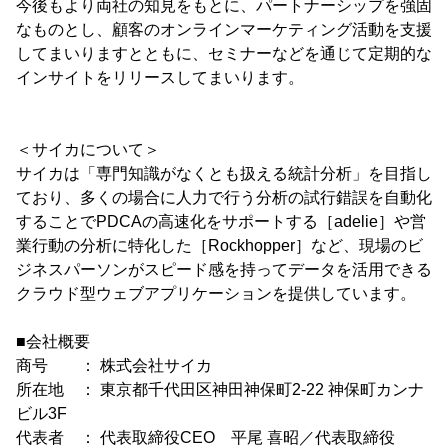
今後もより両社の知見をもとに、パートナーシップを強固
なものとし、顧客のオンラインマーケティング活動を支援
してまいりますとともに、セミナーなどを通じて定期的な
インサイトをリリースしてまいります。
＜サイカについて＞
サイカは「専門知識がなくとも扱える統計分析」を目指し
ており、多くの場合に人力で行う分析の試行錯誤を自動化
することでPDCAの高速化をサポートする［adelie］や営
業行動の分析に特化した［Rockhopper］など、現場のビ
ジネスパーソンがスピード感を持ってデータを活用できる
クラウド型ウェブアプリケーションを提供しています。
■会社概要
商号 ： 株式会社サイカ
所在地 ： 東京都千代田区神田神保町2-22 神保町カンナ
ビル3F
代表者 ： 代表取締役CEO 平尾 喜昭／代表取締役