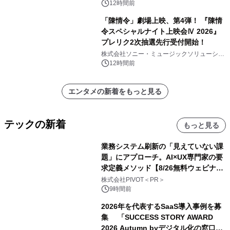
12時間前
「陳情令」劇場上映、第4弾！ 『陳情
令スペシャルナイト上映会Ⅳ 2026』
プレリク2次抽選先行受付開始！
株式会社ソニー・ミュージックソリューショ
ンズ
12時間前
エンタメの新着をもっと見る
テックの新着
もっと見る
業務システム刷新の「見えていない課
題」にアプローチ。AI×UX専門家の要
求定義メソッド【8/26無料ウェビナ
ー】株式会社PIVOT
株式会社PIVOT＜PR＞
9時間前
2026年を代表するSaaS導入事例を募
集 「SUCCESS STORY AWARD
2026 Autumn byデジタル化の窓口」