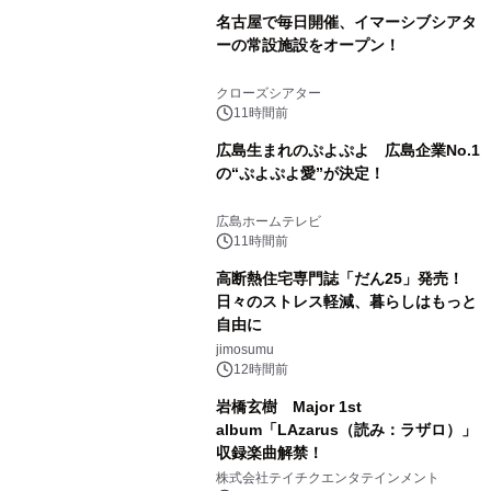
名古屋で毎日開催、イマーシブシアタ
ーの常設施設をオープン！
クローズシアター
11時間前
広島生まれのぷよぷよ 広島企業No.1
の“ぷよぷよ愛”が決定！
広島ホームテレビ
11時間前
高断熱住宅専門誌「だん25」発売！
日々のストレス軽減、暮らしはもっと
自由に
jimosumu
12時間前
岩橋玄樹 Major 1st
album「LAzarus（読み：ラザロ）」
収録楽曲解禁！
株式会社テイチクエンタテインメント