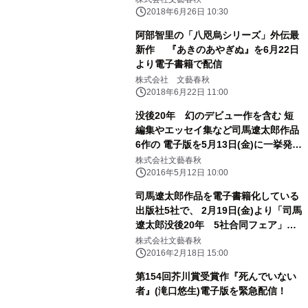
2018年6月26日 10:30
阿部智里の「八咫烏シリーズ」外伝最
新作 『あきのあやぎぬ』を6月22日
より電子書籍で配信
株式会社 文藝春秋
2018年6月22日 11:00
没後20年 幻のデビュー作を含む 短
編集やエッセイ集など司馬遼太郎作品
6作の 電子版を5月13日(金)に一挙発
売！
株式会社文藝春秋
2016年5月12日 10:00
司馬遼太郎作品を電子書籍化している
出版社5社で、 2月19日(金)より「司馬
遼太郎没後20年 5社合同フェア」展
開！
株式会社文藝春秋
2016年2月18日 15:00
第154回芥川賞受賞作『死んでいない
者』(滝口悠生)電子版を緊急配信！