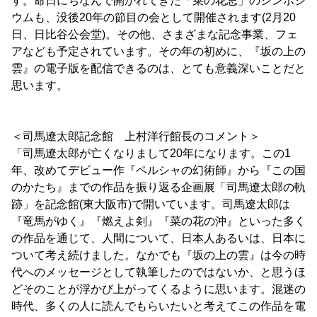
す。命日にちなんで開かれてきた「菜の花忌」のシンポジ
ウムも、没後20年の節目の会として開催されます(2月20
日、日比谷公会堂)。その他、さまざまな記念事業、フェ
アなども予定されています。その年の初めに、『坂の上の
雲』の電子版を配信できるのは、とても意義深いことだと
思います。
＜司馬遼太郎記念館 上村洋行館長のコメント＞
「司馬遼太郎が亡くなりまして20年になります。この1
年、改めてデビュー作『ペルシャの幻術師』から『この国
のかたち』までの作品を振り返る企画展「司馬遼太郎の軌
跡」を記念館(東大阪市)で開いています。司馬遼太郎は
『竜馬がゆく』『燃えよ剣』『菜の花の沖』といった多く
の作品を通じて、人間について、日本人あるいは、日本に
ついて考え続けました。なかでも『坂の上の雲』は今の時
代へのメッセージとして執筆したのではないか、と思うほ
どそのことが浮かび上がってくるように思います。混迷の
時代、多くの人に読んでもらいたいと考えてこの作品を電