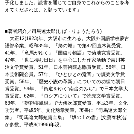
子化しました。読書を通じてご自身でこれからのことを考
えてくだされば、と願っています」
■著者紹介／司馬遼太郎(しば・りょうたろう)
大正12(1923)年、大阪市に生れる。大阪外国語学校蒙古
語部卒業。昭和35年、『梟の城』で第42回直木賞受賞。
41年、『竜馬がゆく』『国盗り物語』で菊池寛賞受賞。
47年、『世に棲む日日』を中心にした作家活動で吉川英
治文学賞受賞。51年、日本芸術院恩賜賞受賞。56年、日
本芸術院会員。57年、『ひとびとの跫音』で読売文学賞
受賞。58年、「歴史小説の革新」についての功績で朝日
賞受賞。59年、『街道をゆく“南蛮のみち”』で日本文学大
賞受賞。62年、『ロシアについて』で読売文学賞受賞。
63年、『韃靼疾風録』で大佛次郎賞受賞。平成3年、文化
功労者。平成5年、文化勲章受章。著書に『司馬遼太郎全
集』『司馬遼太郎短篇全集』『坂の上の雲』(文藝春秋)ほ
か多数。平成8(1996)年没。