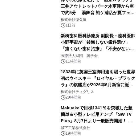
三井アウトレットパーク木更津から車
で約5分 湯舞音 袖ケ浦店が夏フェア
3
メニューを提供
株式会社楽久屋
1日前
新橋歯科医科診療所 副院長・歯科医師
小野宇宙が「後悔しない歯科選び」
「痛くない歯科治療」「不安がない治
4
療計画」をテーマに専門監修
医療法人財団 興学会
11時間前
1833年に英国王室御用達を賜った世界
初のウイスキー 『ロイヤル・ブラック
ラ』の旗艦店が2026年6月新宿に誕
5
生 バカルディ ジャパンと連携した
株式会社ティグリス
没入型バー「BAR Arca」
20時間前
Makuakeで目標1341％を突破した超
簡単＆小型テレビ用アンプ 「SW TV
Plus」8月7日より一般販売開始！ ケ
6
ーブル1本つなぐだけ、テレビの音が
城下工業株式会社
ぐっと豊かに
19時間前