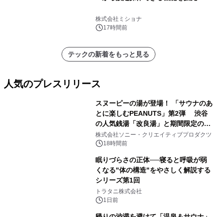
株式会社ミショナ
17時間前
テックの新着をもっと見る
人気のプレスリリース
スヌーピーの湯が登場！ 「サウナのあ
とに楽しむPEANUTS」第2弾 渋谷
の人気銭湯「改良湯」と期間限定のコ
1
ラボレーション サウナイキタイコラ
株式会社ソニー・クリエイティブプロダクツ
ボグッズも発売決定！
18時間前
眠りづらさの正体──寝ると呼吸が弱
くなる"体の構造"をやさしく解説する
シリーズ第1回
2
トラタニ株式会社
1日前
帰りの渋滞を避けて「温泉＆サウナ」