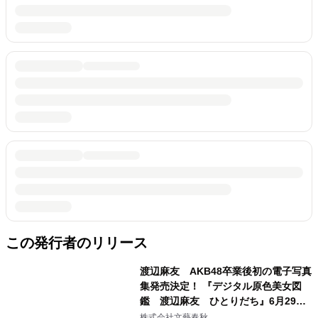
この発行者のリリース
渡辺麻友 AKB48卒業後初の電子写真
集発売決定！ 『デジタル原色美女図
鑑 渡辺麻友 ひとりだち』6月29日
より 主要電子書店で配信
株式会社文藝春秋