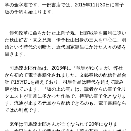
学の金字塔です。一部書店では、2015年11月30日に電子
版の予約も始まります。
俳句改革に命をかけた正岡子規、日露戦争を勝利に導い
た秋山好古・真之兄弟。伊予松山出身の三人を中心に、明
治という時代の明暗と、近代国家誕生にかけた人々の姿を
描きます。
司馬遼太郎作品は、2013年に『竜馬がゆく』が、弊社
から初めて電子書籍化されました。文藝春秋の配信作品合
計で15万DLを超えており、司馬作品は時代を超えて読み
継がれています。『坂の上の雲』は、読者からの電子化リ
クエストが非常に多かった作品で、待望の電子化となりま
す。流通が止まる元旦から配信できるのも、電子書籍なら
ではの利点です。
来年は司馬遼太郎さんが亡くなられて20年になりま