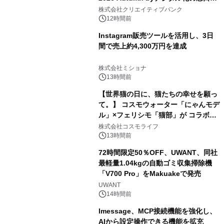
開催
株式会社クリエイティブバンク
12時間前
Instagram販売ツールを活用し、3日
間で売上約4,300万円を達成
株式会社ミショナ
13時間前
【世界猫の日に、猫たちの幸せを願っ
て。】 コスモウォーター「にゃんモデ
ル」×フェリシモ「猫部」が コラボキ
ャンペーンを実施
株式会社コスモライフ
13時間前
72時間限定50％OFF、UWANT、同社
最軽量1.04kgの自動ゴミ収集掃除機
「V700 Pro」をMakuakeで発売
UWANT
14時間前
lmessage、MCP接続機能を強化し、
AIから設定操作できる機能を拡充