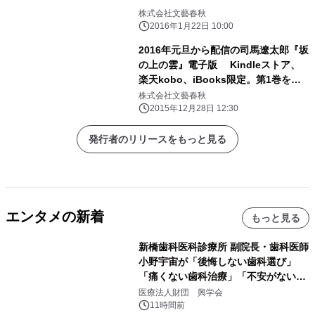
株式会社文藝春秋
2016年1月22日 10:00
2016年元旦から配信の司馬遼太郎『坂
の上の雲』電子版 Kindleストア、
楽天kobo、iBooks限定。第1巻を三
が日のみ半額で販売！
株式会社文藝春秋
2015年12月28日 12:30
発行者のリリースをもっと見る
エンタメの新着
もっと見る
新橋歯科医科診療所 副院長・歯科医師
小野宇宙が「後悔しない歯科選び」
「痛くない歯科治療」「不安がない治
療計画」をテーマに専門監修
医療法人財団 興学会
11時間前