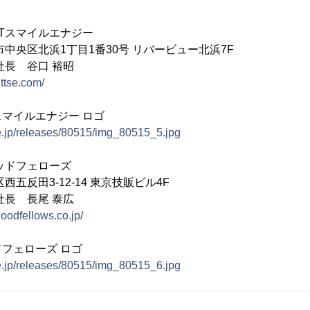
TTスマイルエナジー
中央区北浜1丁目1番30号 リバービュー北浜7F
社長 谷口 裕昭
nttse.com/
スマイルエナジー ロゴ
e.jp/releases/80515/img_80515_5.jpg
ッドフェローズ
五反田3-12-14 東京技販ビル4F
社長 長尾 泰広
oodfellows.co.jp/
フェローズ ロゴ
e.jp/releases/80515/img_80515_6.jpg