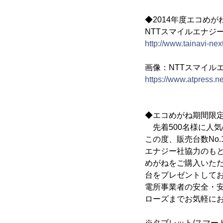
◆2014年度エコめが
NTTスマイルエナジ
http://www.tainavi-ne
画像：NTTスマイル
https://www.atpress.n
◆エコめがね期間限
先着500名様に人
この度、販売台数No
エナジー社協力のも
めがねをご購入いただ
台をプレゼントして
電所事業者の安全・
ローズまでお気軽に
※タブレット/スマー