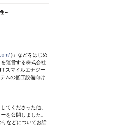
性～
.com/
)」などをはじめ
」を運営する株式会社
TTスマイルエナジー
ステムの低圧設備向け
出してくださった他、
ューを公開しました。
のりなどについてお話