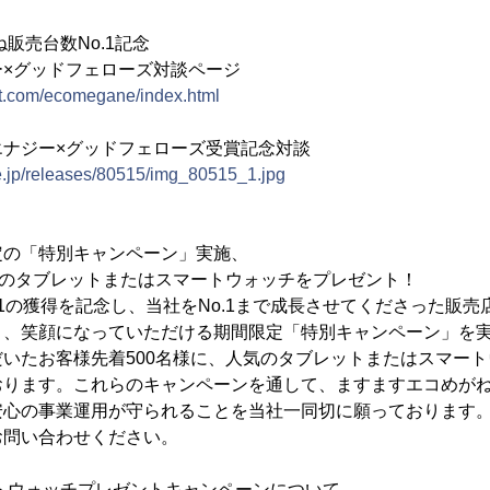
ね販売台数No.1記念
ー×グッドフェローズ対談ページ
xt.com/ecomegane/index.html
エナジー×グッドフェローズ受賞記念対談
e.jp/releases/80515/img_80515_1.jpg
定の「特別キャンペーン」実施、
気のタブレットまたはスマートウォッチをプレゼント！
.1の獲得を記念し、当社をNo.1まで成長させてくださった販売
と、笑顔になっていただける期間限定「特別キャンペーン」を
いたお客様先着500名様に、人気のタブレットまたはスマート
おります。これらのキャンペーンを通して、ますますエコめが
安心の事業運用が守られることを当社一同切に願っております
お問い合わせください。
トウォッチプレゼントキャンペーンについて