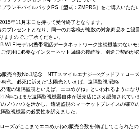
年プランモバイルパックRS［型式：ZMPRS］をご購入いただ
2015年11月末日を持って受付終了となります。
1台のプレゼントとなり、同一のお客様が複数の対象商品をご設
りますのでご了承ください。
B Wi-Fiモデル(携帯電話データネットワーク接続機能のない
。ご使用に必要なインターネット回線の接続等、別途ご契約が
がね販売台数No.1記念 NTTスマイルエナジー×グッドフェロー
ない時代、必死に訴えた“太陽光といえば、遠隔監視”戦略
光発電の遠隔監視といえば、エコめがね』といわれるようにな
012年にはまだ遠隔監視機器自体が販売店にさえ認知されてい
ビのノウハウを活かし、遠隔監視のマーケットプレイスの確立
遠隔監視機器の必要性を訴えました。
ェローズがここまでエコめがねの販売台数を伸ばしてこられたの