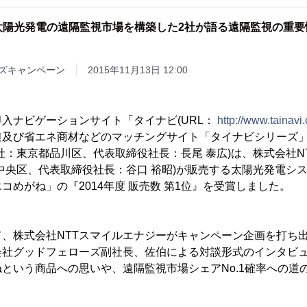
太陽光発電の遠隔監視市場を構築した2社が語る遠隔監視の重要
ズ
キャンペーン
2015年11月13日 12:00
入ナビゲーションサイト「タイナビ(URL：
http://www.tainavi
連及び省エネ商材などのマッチングサイト「タイナビシリーズ
社：東京都品川区、代表取締役社長：長尾 泰広)は、株式会社N
中央区、代表取締役社長：谷口 裕昭)が販売する太陽光発電シ
コめがね」の『2014年度 販売数 第1位』を受賞しました。
、株式会社NTTスマイルエナジーがキャンペーン企画を打ち
会社グッドフェローズ副社長、佐伯による対談形式のインタビ
という商品への思いや、遠隔監視市場シェアNo.1確率への道