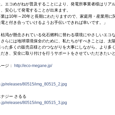
た。エコめがねが普及することにより、発電所事業者様はリア
き、安心して発電することが出来ます。
業は10年～20年と長期にわたりますので、家庭用・産業用に
発電と付き合っていけるようお手伝いできれば幸いです。」
、枯渇が懸念されている化石燃料に替わる環境にやさしいエコ
、さらには地球環境保全のために、私たちがすべきことは、太
培った多くの販売店様とのつながりを大事にしながら、より多
ただき、安全に取り付けを行うサポートをさせていただきたい
ページ：
http://eco-megane.jp/
e.jp/releases/80515/img_80515_2.jpg
エナジー さるる
e.jp/releases/80515/img_80515_3.jpg