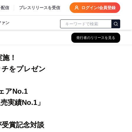
を配信
プレスリリースを受信
ログイン/会員登録
ファン
発行者のリリースを見る
実施！
ッチをプレゼン
ェアNo.1
売実績No.1」
が受賞記念対談