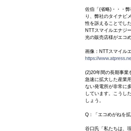
佐伯「(省略)・・・
り、弊社のタイナビ
性を訴えることでした
NTTスマイルエナジ
光の販売店様がエコ
画像：NTTスマイル
https://www.atpress.n
(2)20年間の長期
急速に拡大した産業
ない発電所が非常に
しています。こうし
しょう。
Q：「エコめがねを
谷口氏「私たちは、