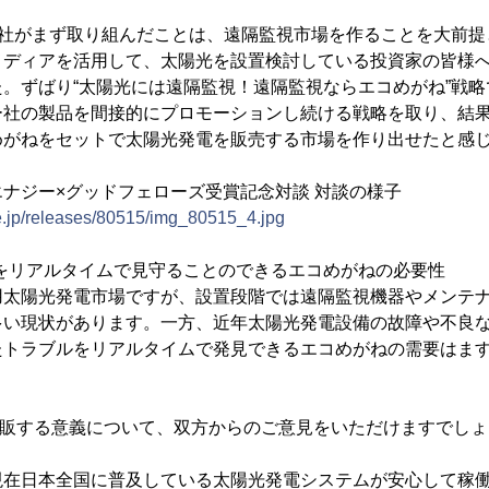
弊社がまず取り組んだことは、遠隔監視市場を作ることを大前
メディアを活用して、太陽光を設置検討している投資家の皆様
。ずばり“太陽光には遠隔監視！遠隔監視ならエコめがね”戦
ー社の製品を間接的にプロモーションし続ける戦略を取り、結
めがねをセットで太陽光発電を販売する市場を作り出せたと感
エナジー×グッドフェローズ受賞記念対談 対談の様子
e.jp/releases/80515/img_80515_4.jpg
事業をリアルタイムで見守ることのできるエコめがねの必要性
用太陽光発電市場ですが、設置段階では遠隔監視機器やメンテ
多い現状があります。一方、近年太陽光発電設備の故障や不良
たトラブルをリアルタイムで発見できるエコめがねの需要はま
拡販する意義について、双方からのご意見をいただけますでしょ
現在日本全国に普及している太陽光発電システムが安心して稼