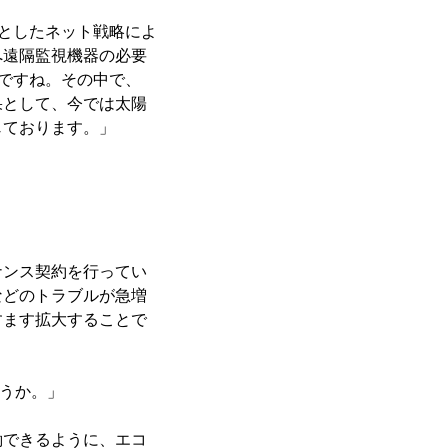
提としたネット戦略によ
へ遠隔監視機器の必要
略ですね。その中で、
果として、今では太陽
じております。」
ナンス契約を行ってい
などのトラブルが急増
すます拡大することで
うか。」
働できるように、エコ