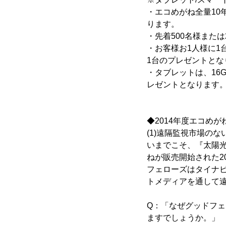
・エコめがね全量10
ります。
・先着500名様または
・お客様お1人様に
1台のプレゼントとな
・タブレットは、16G
レゼントとなります
◆2014年度エコめ
(1)遠隔監視市場の
いまでこそ、『太陽
ねが販売開始された2
フェローズはタイナ
トメディアを通して
Q：「なぜグッドフ
ますでしょうか。」