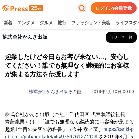
ログイン/会員登録
新着
エンタメ
グルメ
旅行
ファッション・美容
ライフスタ
株式会社かんき出版
リリース一覧
起業したけど今日もお客が来ない…。安心し
てください！誰でも無理なく継続的にお客様
が集まる方法を伝授します
株式会社かんき出版
その他
2019年4月10日 00:00
株式会社かんき出版（本社：千代田区 代表取締役社長：
齊藤龍男）は、『誰でも無理なく継続的にお客様が集まる
起業1年目の集客の教科書』（今井 孝／著）
https://kanki-p
ub.co.jp/pub/book/details/9784761274108
を2019年4月15