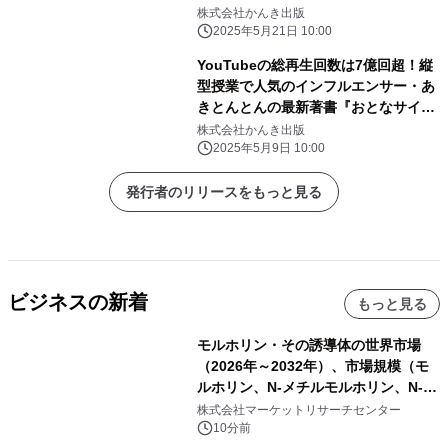
株式会社かんき出版
2025年5月21日 10:00
YouTubeの総再生回数は7億回超！縦
型授業で人気のインフルエンサー・あ
きとんとんの最新著書『おとなサイエ
ンス』が登場
株式会社かんき出版
2025年5月9日 10:00
発行者のリリースをもっと見る
ビジネスの新着
もっと見る
モルホリン・その誘導体の世界市場
（2026年～2032年）、市場規模（モ
ルホリン、N-メチルモルホリン、N-エ
チルモルホリン、その他）・分析レポ
株式会社マーケットリサーチセンター
ートを発表
10分前