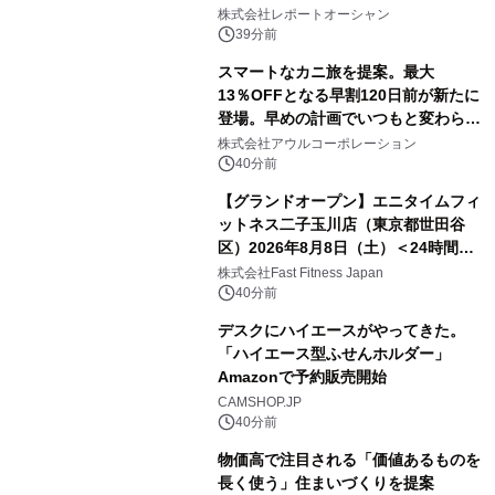
センター・高速光通信需要が成長を加
株式会社レポートオーシャン
速
39分前
スマートなカニ旅を提案。最大
13％OFFとなる早割120日前が新たに
登場。早めの計画でいつもと変わらぬ
大人の冬旅を。ー夕日ヶ浦温泉「佳松
株式会社アウルコーポレーション
苑 別邸ふうか」ー
40分前
【グランドオープン】エニタイムフィ
ットネス二子玉川店（東京都世田谷
区）2026年8月8日（土）＜24時間年
中無休のフィットネスジム＞
株式会社Fast Fitness Japan
40分前
デスクにハイエースがやってきた。
「ハイエース型ふせんホルダー」
Amazonで予約販売開始
CAMSHOP.JP
40分前
物価高で注目される「価値あるものを
長く使う」住まいづくりを提案