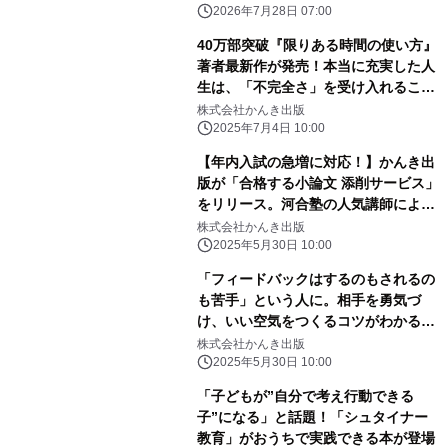
2026年7月28日 07:00
40万部突破『限りある時間の使い方』
著者最新作が発売！本当に充実した人
生は、「不完全さ」を受け入れること
から始まる
株式会社かんき出版
2025年7月4日 10:00
【年内入試の急増に対応！】かんき出
版が「合格する小論文 添削サービス」
をリリース。河合塾の人気講師による
添削で、大学受験生の合格を支援しま
株式会社かんき出版
す
2025年5月30日 10:00
「フィードバックはするのもされるの
も苦手」という人に。相手を勇気づ
け、いい空気をつくるコツがわかる本
が発売！
株式会社かんき出版
2025年5月30日 10:00
「子どもが”自分で考え行動できる
子”になる」と話題！「シュタイナー
教育」がおうちで実践できる本が登場