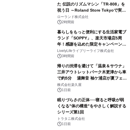
た 伝説のリズムマシン「TR-808」を
祝う日 ～Roland Store Tokyoで実機
3
を展示しての 記念キャンペーンを開
ローランド株式会社
催 英国ラジオ「NTS」の 特別プログ
2時間前
ラムや、「TR-808」を愛する伝説的
暮らしをもっと便利にする生活家電ブ
アーティストを フィーチャーしたアニ
ランド「SOPPY」、楽天市場店5周
メーションを公開～
年！感謝を込めた限定キャンペーンを
4
8月10日より開催
LivelyLifeライブリーライフ株式会社
3時間前
帰りの渋滞を避けて「温泉＆サウナ」
三井アウトレットパーク木更津から車
で約5分 湯舞音 袖ケ浦店が夏フェア
5
メニューを提供
株式会社楽久屋
1日前
眠りづらさの正体──寝ると呼吸が弱
くなる"体の構造"をやさしく解説する
シリーズ第1回
6
トラタニ株式会社
1日前