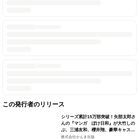
この発行者のリリース
シリーズ累計15万部突破！矢部太郎さ
んの『マンガ ぼけ日和』が大竹しの
ぶ、三浦友和、櫻井翔、豪華キャスト
で実写映画化！2027年公開決定
株式会社かんき出版