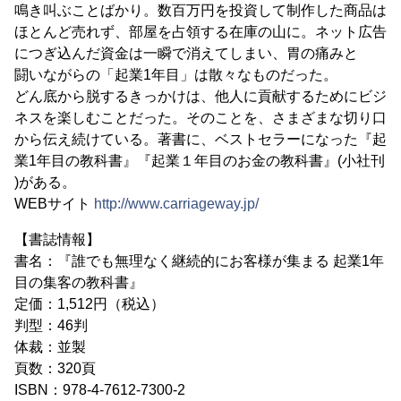
鳴き叫ぶことばかり。数百万円を投資して制作した商品は
ほとんど売れず、部屋を占領する在庫の山に。ネット広告
につぎ込んだ資金は一瞬で消えてしまい、胃の痛みと
闘いながらの「起業1年目」は散々なものだった。
どん底から脱するきっかけは、他人に貢献するためにビジ
ネスを楽しむことだった。そのことを、さまざまな切り口
から伝え続けている。著書に、ベストセラーになった『起
業1年目の教科書』『起業１年目のお金の教科書』(小社刊
)がある。
WEBサイト
http://www.carriageway.jp/
【書誌情報】
書名：『誰でも無理なく継続的にお客様が集まる 起業1年
目の集客の教科書』
定価：1,512円（税込）
判型：46判
体裁：並製
頁数：320頁
ISBN：978-4-7612-7300-2