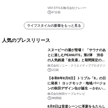
VIVI STYLE/株式会社クレバー
47分前
ライフスタイルの新着をもっと見る
人気のプレスリリース
スヌーピーの湯が登場！ 「サウナのあ
とに楽しむPEANUTS」第2弾 渋谷
の人気銭湯「改良湯」と期間限定のコ
1
ラボレーション サウナイキタイコラ
株式会社ソニー・クリエイティブプロダクツ
ボグッズも発売決定！
1日前
【令和8年8月8日】トリプル「8」の日
に発表！ ヨックモック・地域バージョ
ンの秋田デザイン缶が誕生 ～かわいい
2
秋田犬の子犬と秋田の四季と名所を巡
株式会社秋田ケーブルテレビ
るパッケージ～ 9月1日(火)秋田県内で
3時間前
販売開始
8月8日は音楽シーンに革新をもたらし