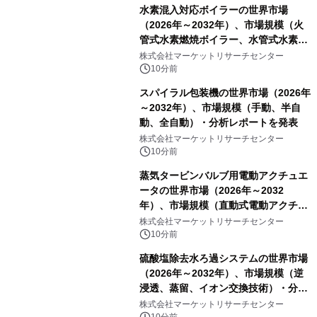
水素混入対応ボイラーの世界市場
（2026年～2032年）、市場規模（火
管式水素燃焼ボイラー、水管式水素燃
焼ボイラー、その他）・分析レポート
株式会社マーケットリサーチセンター
を発表
10分前
スパイラル包装機の世界市場（2026年
～2032年）、市場規模（手動、半自
動、全自動）・分析レポートを発表
株式会社マーケットリサーチセンター
10分前
蒸気タービンバルブ用電動アクチュエ
ータの世界市場（2026年～2032
年）、市場規模（直動式電動アクチュ
エータ、回転式電動アクチュエー
株式会社マーケットリサーチセンター
タ）・分析レポートを発表
10分前
硫酸塩除去水ろ過システムの世界市場
（2026年～2032年）、市場規模（逆
浸透、蒸留、イオン交換技術）・分析
レポートを発表
株式会社マーケットリサーチセンター
10分前