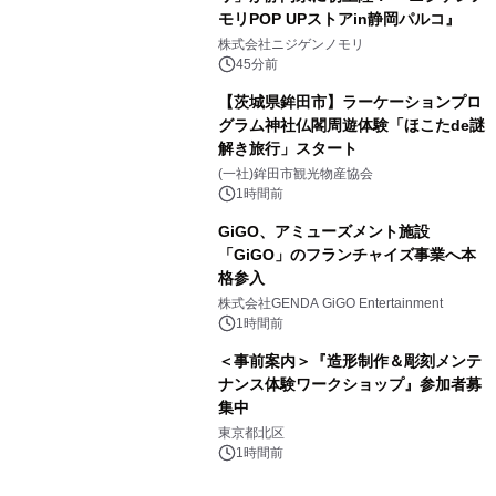
モリPOP UPストアin静岡パルコ』
株式会社ニジゲンノモリ
45分前
【茨城県鉾田市】ラーケーションプロ
グラム神社仏閣周遊体験「ほこたde謎
解き旅行」スタート
(一社)鉾田市観光物産協会
1時間前
GiGO、アミューズメント施設
「GiGO」のフランチャイズ事業へ本
格参入
株式会社GENDA GiGO Entertainment
1時間前
＜事前案内＞『造形制作＆彫刻メンテ
ナンス体験ワークショップ』参加者募
集中
東京都北区
1時間前