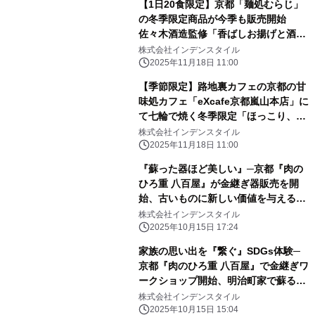
【1日20食限定】京都「麺処むらじ」
の冬季限定商品が今季も販売開始
佐々木酒造監修「香ばしお揚げと酒粕
ラーメン」
株式会社インデンスタイル
2025年11月18日 11:00
【季節限定】路地裏カフェの京都の甘
味処カフェ「eXcafe京都嵐山本店」に
て七輪で焼く冬季限定「ほっこり、ぜ
んざいセット」販売開始 福井の
株式会社インデンスタイル
eXcafe吉崎鳳凰閣でも提供
2025年11月18日 11:00
『蘇った器ほど美しい』─京都『⾁の
ひろ重 ⼋百屋』が⾦継ぎ器販売を開
始、古いものに新しい価値を与える
『⽇本の再⽣の美学』をインバウンド
株式会社インデンスタイル
富裕層に発信
2025年10月15日 17:24
家族の思い出を『繋ぐ』SDGs体験─
京都『⾁のひろ重 ⼋百屋』で⾦継ぎワ
ークショップ開始、明治町家で蘇る
『捨てない愛』を世界に発信
株式会社インデンスタイル
2025年10月15日 15:04