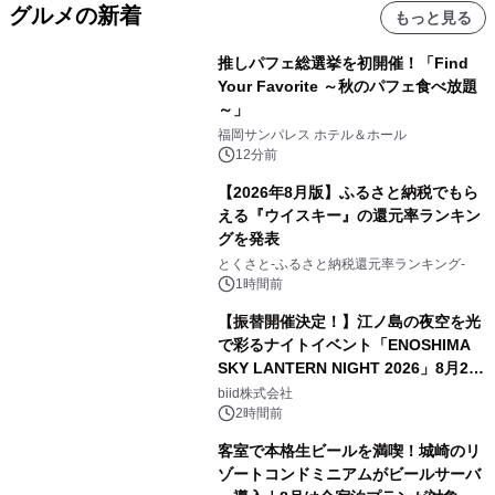
グルメの新着
もっと見る
推しパフェ総選挙を初開催！「Find
Your Favorite ～秋のパフェ食べ放題
～」
福岡サンパレス ホテル＆ホール
12分前
【2026年8月版】ふるさと納税でもら
える『ウイスキー』の還元率ランキン
グを発表
とくさと-ふるさと納税還元率ランキング-
1時間前
【振替開催決定！】江ノ島の夜空を光
で彩るナイトイベント「ENOSHIMA
SKY LANTERN NIGHT 2026」8月22
日(土)振替開催＆受付スタート！
biid株式会社
2時間前
客室で本格生ビールを満喫！城崎のリ
ゾートコンドミニアムがビールサーバ