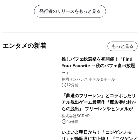
発行者のリリースをもっと見る
エンタメの新着
もっと見る
推しパフェ総選挙を初開催！「Find
Your Favorite ～秋のパフェ食べ放題
～」
福岡サンパレス ホテル＆ホール
12分前
「葬送のフリーレン」とコラボしたリ
アル脱出ゲーム最新作『魔族潜む村か
らの脱出』 フリーレンやヒンメルが武
器を手に魔族を見据える描き下ろしメ
株式会社SCRAP
インビジュアル公開
45分前
いよいよ明日から！「ニジゲンノモ
リ」が静岡県に初上陸！ 『ニジゲンノ