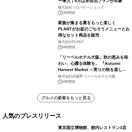
ー導入｜8月は全宿泊プランが対象
株式会社リロバケーションズ
3時間前
家族が集まる夏をもっと楽しく
PLANTがお盆のごちそうメニューとお
得なセット商品を販売
株式会社PLANT
4時間前
「リーベルホテル大阪」秋の恵みを味
わい、心躍る体験を。 『Autumn
Harvest Market ～実りの秋を楽しむ
ディナー&スイーツビュッフェ～』を9
株式会社武蔵野 リーベルホテル大阪
月18日より開催！
4時間前
グルメの新着をもっと見る
人気のプレスリリース
東京国立博物館、館内レストラン3店