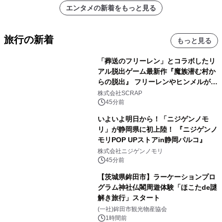
エンタメの新着をもっと見る
旅行の新着
もっと見る
「葬送のフリーレン」とコラボしたリ
アル脱出ゲーム最新作『魔族潜む村か
らの脱出』 フリーレンやヒンメルが武
器を手に魔族を見据える描き下ろしメ
株式会社SCRAP
インビジュアル公開
45分前
いよいよ明日から！「ニジゲンノモ
リ」が静岡県に初上陸！ 『ニジゲンノ
モリPOP UPストアin静岡パルコ』
株式会社ニジゲンノモリ
45分前
【茨城県鉾田市】ラーケーションプロ
グラム神社仏閣周遊体験「ほこたde謎
解き旅行」スタート
(一社)鉾田市観光物産協会
1時間前