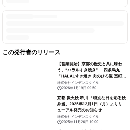
この発行者のリリース
【営業開始】京都の歴史と共に味わ
う、“ハラルすき焼き”──四条烏丸
「HALALすき焼き ⾁のひろ重 室町」
2026年1月13日（火）始動
株式会社インデンスタイル
2026年1月19日 09:50
京都 炭⽕鰻 翠川 「特別な⽇を彩る鰻
弁当」2025年12月1日（月）よりリニ
ューアル発売のお知らせ
株式会社インデンスタイル
2025年11月26日 10:00