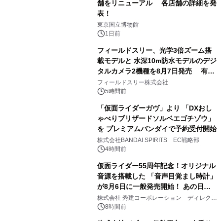
舗をリニューアル 各店舗の詳細を発
表！
1
東京国立博物館
1日前
フィールドスリー、光学3倍ズーム搭
載モデルと 水深10m防水モデルのデジ
タルカメラ2機種を8月7日発売 有効
2
約1300万画素、用途別に選べるコンデ
フィールドスリー株式会社
ジ新登場
5時間前
「仮面ライダーガヴ」より 「DXおし
ゃべりブリザードソルベエゴチゾウ」
を プレミアムバンダイで予約受付開始
3
株式会社BANDAI SPIRITS EC戦略部
4時間前
仮面ライダー55周年記念！オリジナル
音源を搭載した 「音声目覚まし時計」
が8月6日に一般発売開始！ あの日の
4
大興奮が今甦る
株式会社 秀建コーポレーション ディレクト
アートギャラリー
8時間前