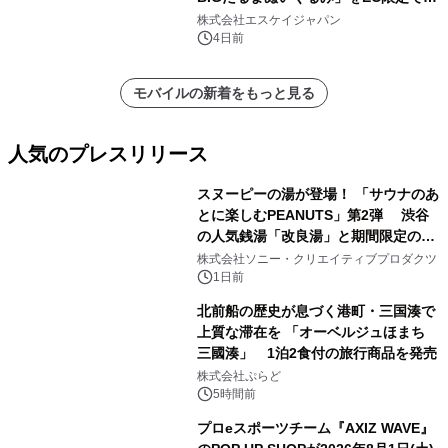
注販売開始
株式会社エスケイジャパン
4日前
モバイルの新着をもっと見る
人気のプレスリリース
スヌーピーの湯が登場！ 「サウナのあ
とに楽しむPEANUTS」第2弾 渋谷
の人気銭湯「改良湯」と期間限定のコ
1
ラボレーション サウナイキタイコラ
株式会社ソニー・クリエイティブプロダクツ
ボグッズも発売決定！
1日前
北前船の歴史が息づく港町・三国湊で
上質な滞在を 「オーベルジュほまち
三國湊」 1泊2食付の旅行商品を発売
2
株式会社ぷらど
5時間前
プロeスポーツチーム『AXIZ WAVE』