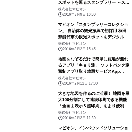
スポットを巡るスタンプラリー ～スマ
ホで誰でも参加できる「スタンプラリ
株式会社マピオン
ーコレクション」から3月9日スタート
2016年3月9日 16:00
～
マピオン「スタンプラリーコレクショ
ン」 自治体の観光振興で初採用 秋田
県能代市の観光スポットをデジタルス
タンプラリーで巡ろう ～ 位置情報を
株式会社マピオン
活用した観光ソリューションで地方創
2016年3月2日 15:45
生を支援 ～
地図をなぞるだけで簡単に距離が測れ
るアプリ「キョリ測」 ソフトバンク定
額制アプリ取り放題サービスApp
Passで配信開始 ～ ジョギングや通勤
株式会社マピオン
通学、災害時の避難など、ルート確認
2016年2月12日 17:00
で活躍 ～
大きな地図を作るのに活躍！ 地図を最
大100分割にして連続印刷できる機能
「全画面表示＆超印刷」をより便利に
リニューアル ～ Mac対応、用紙サイ
株式会社マピオン
ズ・用紙向きの選択が可能に ～
2016年2月2日 11:30
マピオン、インバウンドソリューショ