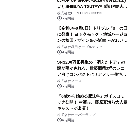
のPOP UP SHOPが2026年8月1日(土)
よりSHIBUYA TSUTAYA 6階 IP書店で
3
開催決定！！
株式会社ClaN Entertainment
5時間前
【令和8年8月8日】トリプル「8」の日
に発表！ ヨックモック・地域バージョ
ンの秋田デザイン缶が誕生 ～かわいい
4
秋田犬の子犬と秋田の四季と名所を巡
株式会社秋田ケーブルテレビ
るパッケージ～ 9月1日(火)秋田県内で
9時間前
販売開始
SNS200万回再生の「消えたドア」の
謎が明かされる、建築面積9坪のシニ
ア向けコンパクトバリアフリー住宅が
5
誕生
株式会社アース
5時間前
『8歳から始める魔法学』ボイスコミ
ック公開！ 村瀬歩、藤原夏海ら大人気
キャストが出演！
6
株式会社オーバーラップ
4時間前