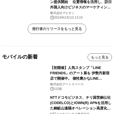
ン提供開始 位置情報を活用し、訪日
外国人向けビジネスのマーケティング
を支援 多言語地図と解析ツールで、
株式会社マピオン
店舗・拠点の表示と行動ログを解析
2016年2月1日 13:15
発行者のリリースをもっと見る
モバイルの新着
もっと見る
【初開催】人気スタンプ「LINE
FRIENDS」のアート展を 伊勢丹新宿
店で開催中。 個性豊かなLINE
FRIENDSの仲間たちが インテリアア
株式会社アートスペース
ートとして新たな魅力を発信。
1日前
NTTドコモビジネス、チリ国営銅公社
(CODELCO)とIOWN(R) APNを活用し
た銅鉱山遠隔オペレーション高度化に
向けた調査・実証を開始
NTTドコモビジネス株式会社