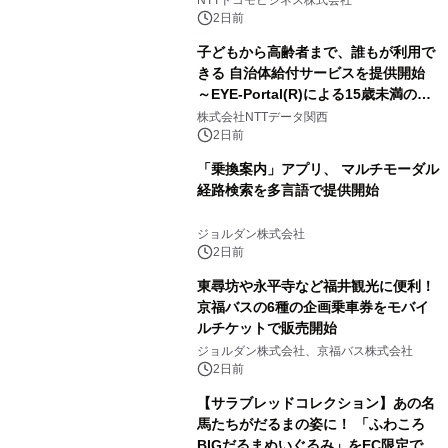
2日前
子どもから高齢者まで、誰もが利用で
きる 自治体給付サービスを提供開始
～EYE-Portal(R)による15歳未満の本
人認証と デジタルデバイド対策で実現
株式会社NTTデータ関西
～
2日前
「乗換案内」アプリ、 マルチモーダル
経路検索を多言語で提供開始
ジョルダン株式会社
2日前
東尋坊や永平寺など福井観光に便利！
京福バスの6種の企画乗車券をモバイ
ルチケットで販売開始
ジョルダン株式会社、京福バス株式会社
2日前
【サラブレッドコレクション】あの名
馬たちがだるまの姿に！ 「ふわころ
BIGだるまぬいぐるみ」をEC限定で受