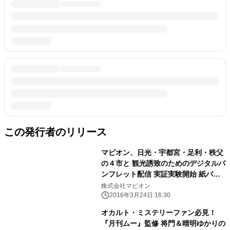
この発行者のリリース
マピオン、日光・宇都宮・足利・秩父
の４市と 観光誘致のためのデジタルパ
ンフレット配信 実証実験開始 紙パン
フレットをそのまま利用できる電子配
株式会社マピオン
信ASPサービス
2016年3月24日 16:30
オカルト・ミステリーファン必見！
『月刊ムー』監修 将門＆晴明ゆかりの