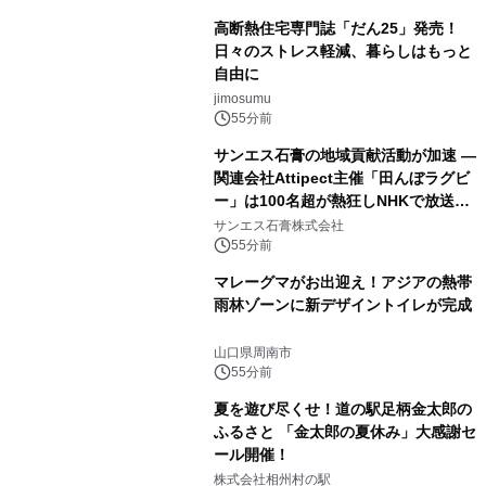
高断熱住宅専門誌「だん25」発売！
日々のストレス軽減、暮らしはもっと
自由に
jimosumu
55分前
サンエス石膏の地域貢献活動が加速 ―
関連会社Attipect主催「田んぼラグビ
ー」は100名超が熱狂しNHKで放送さ
れました。
サンエス石膏株式会社
55分前
マレーグマがお出迎え！アジアの熱帯
雨林ゾーンに新デザイントイレが完成
山口県周南市
55分前
夏を遊び尽くせ！道の駅足柄金太郎の
ふるさと 「金太郎の夏休み」大感謝セ
ール開催！
株式会社相州村の駅