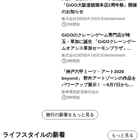
「GiGO大阪道頓堀本店2周年祭」開催
のお知らせ
株式会社GENDA GiGO Entertainment
2時間前
GiGOのクレーンゲーム専門店が埼
玉・草加に誕生 「GiGOクレーンゲー
ムオアシス草加セーモンプラザ」
2026年8月7日(金)10時グランドオープ
株式会社GENDA GiGO Entertainment
ン
3時間前
「神戸六甲ミーツ・アート2026
beyond」 野外アートゾーンの作品を
パワーアップ展示！ ～8月7日からは
直前割パスポートを販売～
阪神電気鉄道株式会社
3時間前
旅行の新着をもっと見る
ライフスタイルの新着
もっと見る