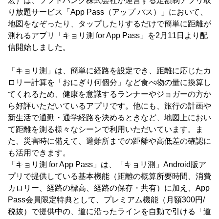
宏）は、ソフトバンク株式会社が運営する定額制アプリ取
り放題サービス「App Pass（アップ パス）」において、
地図をなぞったり、タップしたりするだけで簡単に距離が
測れるアプリ「キョリ測 for App Pass」を2月11日より配
信開始しました。
「キョリ測」は、簡単に経路を設定でき、距離に応じたカ
ロリー計算を「おにぎり何個分」など食べ物の量に換算し
てくれるため、健康を意識するランナーやジョガーの方か
ら好評いただいているアプリです。他にも、旅行の計画や
新生活で通勤・通学経路を決めるときなど、地図上におい
て距離を測る様々なシーンで利用いただいています。ま
た、災害時に備えて、避難所までの距離や高低差の確認に
も活用できます。
「キョリ測 for App Pass」は、「キョリ測」Android版ア
プリで提供している基本機能（距離の概算所要時間、消費
カロリー、経路の標高、経路の保存・共有）に加え、App
Pass会員限定特典として、プレミアム機能（月額300円/
税抜）で提供中の、道に沿ったラインを自動で引ける「道