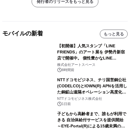
発行者のリリースをもっと見る
モバイルの新着
もっと見る
【初開催】人気スタンプ「LINE
FRIENDS」のアート展を 伊勢丹新宿
店で開催中。 個性豊かなLINE
FRIENDSの仲間たちが インテリアア
株式会社アートスペース
ートとして新たな魅力を発信。
8時間前
NTTドコモビジネス、チリ国営銅公社
(CODELCO)とIOWN(R) APNを活用し
た銅鉱山遠隔オペレーション高度化に
向けた調査・実証を開始
NTTドコモビジネス株式会社
1日前
子どもから高齢者まで、誰もが利用で
きる 自治体給付サービスを提供開始
～EYE-Portal(R)による15歳未満の本