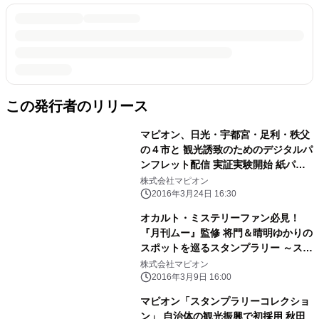
この発行者のリリース
マピオン、日光・宇都宮・足利・秩父
の４市と 観光誘致のためのデジタルパ
ンフレット配信 実証実験開始 紙パン
フレットをそのまま利用できる電子配
株式会社マピオン
信ASPサービス
2016年3月24日 16:30
オカルト・ミステリーファン必見！
『月刊ムー』監修 将門＆晴明ゆかりの
スポットを巡るスタンプラリー ～スマ
ホで誰でも参加できる「スタンプラリ
株式会社マピオン
ーコレクション」から3月9日スタート
2016年3月9日 16:00
～
マピオン「スタンプラリーコレクショ
ン」 自治体の観光振興で初採用 秋田