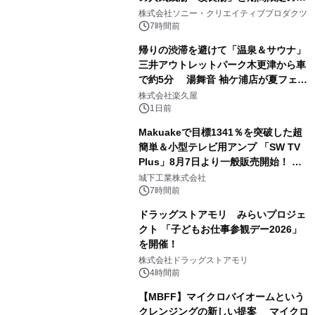
1
ラボレーション サウナイキタイコラ
株式会社ソニー・クリエイティブプロダクツ
ボグッズも発売決定！
7時間前
帰りの渋滞を避けて「温泉＆サウナ」
三井アウトレットパーク木更津から車
で約5分 湯舞音 袖ケ浦店が夏フェア
2
メニューを提供
株式会社楽久屋
1日前
Makuakeで目標1341％を突破した超
簡単＆小型テレビ用アンプ 「SW TV
Plus」8月7日より一般販売開始！ ケ
3
ーブル1本つなぐだけ、テレビの音が
城下工業株式会社
ぐっと豊かに
7時間前
ドラッグストアモリ みらいプロジェ
クト 「子どもお仕事参観デー2026」
を開催！
4
株式会社ドラッグストアモリ
4時間前
【MBFF】マイクロバイオームという
クレンジングの新しい提案 マイクロ