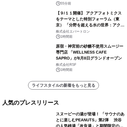
55分前
【９/１１開催】 アクアフォトミクス
をテーマとした特別フォーラム（東
京） 「分野を超える水の世界：アクア
フォトミクスが切り拓く新しい科学の
株式会社エバートロン
地平」を開催
1時間前
原宿・神宮前の砂糖不使用スムージー
専門店 「WELLNESS CAFE
SAPRO」が8月8日グランドオープン
株式会社RSF
1時間前
ライフスタイルの新着をもっと見る
人気のプレスリリース
スヌーピーの湯が登場！ 「サウナのあ
とに楽しむPEANUTS」第2弾 渋谷
の人気銭湯「改良湯」と期間限定のコ