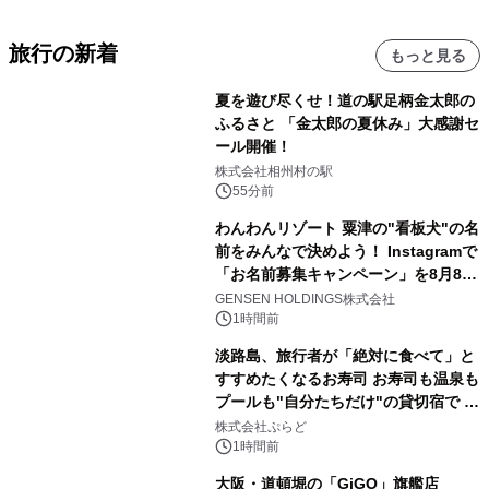
旅行の新着
もっと見る
夏を遊び尽くせ！道の駅足柄金太郎の
ふるさと 「金太郎の夏休み」大感謝セ
ール開催！
株式会社相州村の駅
55分前
わんわんリゾート 粟津の"看板犬"の名
前をみんなで決めよう！ Instagramで
「お名前募集キャンペーン」を8月8日
(土)より開催
GENSEN HOLDINGS株式会社
1時間前
淡路島、旅行者が「絶対に食べて」と
すすめたくなるお寿司 お寿司も温泉も
プールも"自分たちだけ"の貸切宿で 1
日1組限定「岩屋温泉 絵島別庭 海と
株式会社ぷらど
森」の握り寿司プラン
1時間前
大阪・道頓堀の「GiGO」旗艦店