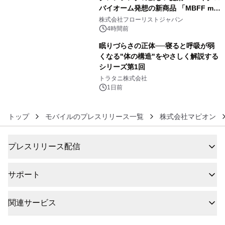
バイオーム発想の新商品 「MBFF mb
5
クレンジングPRO」を2026年8月6日
株式会社フローリストジャパン
発売
4時間前
眠りづらさの正体──寝ると呼吸が弱
くなる"体の構造"をやさしく解説する
シリーズ第1回
6
トラタニ株式会社
1日前
トップ
モバイルのプレスリリース一覧
株式会社マピオン
プレスリリース配信
サポート
関連サービス