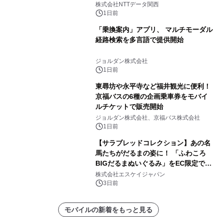
人認証と デジタルデバイド対策で実現
株式会社NTTデータ関西
～
1日前
「乗換案内」アプリ、 マルチモーダル
経路検索を多言語で提供開始
ジョルダン株式会社
1日前
東尋坊や永平寺など福井観光に便利！
京福バスの6種の企画乗車券をモバイ
ルチケットで販売開始
ジョルダン株式会社、京福バス株式会社
1日前
【サラブレッドコレクション】あの名
馬たちがだるまの姿に！ 「ふわころ
BIGだるまぬいぐるみ」をEC限定で受
注販売開始
株式会社エスケイジャパン
3日前
モバイルの新着をもっと見る