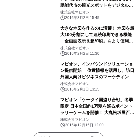
県能代市の観光スポットをデジタルス
タンプラリーで巡ろう ～ 位置情報を
株式会社マピオン
活用した観光ソリューションで地方創
2016年3月2日 15:45
生を支援 ～
大きな地図を作るのに活躍！ 地図を最
大100分割にして連続印刷できる機能
「全画面表示＆超印刷」をより便利に
リニューアル ～ Mac対応、用紙サイ
株式会社マピオン
ズ・用紙向きの選択が可能に ～
2016年2月2日 11:30
マピオン、インバウンドソリューショ
ン提供開始 位置情報を活用し、訪日
外国人向けビジネスのマーケティング
を支援 多言語地図と解析ツールで、
株式会社マピオン
店舗・拠点の表示と行動ログを解析
2016年2月1日 13:15
マピオン「ケータイ国盗り合戦」冬季
限定 日本全国約1万駅を巡るポイント
ラリーゲームを開催！ 大丸松坂屋百貨
店ともコラボ 冬のおでかけ需要を喚
株式会社マピオン
起
2015年12月15日 12:00