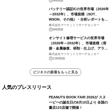
9時間前
バッテリー認証ICの世界市場（2026年
～2032年）、市場規模（SOT、
WSON、その他）・分析レポートを発
表
株式会社マーケットリサーチセンター
9時間前
オンサイト修理サービスの世界市場
（2026年～2032年）、市場規模（溶
接・金属修復、研削・仕上げ、アライ
メント、その他）・分析レポートを発
株式会社マーケットリサーチセンター
表
10時間前
ビジネスの新着をもっと見る
人気のプレスリリース
PEANUTS BOOK FAIR 2026が スヌ
ーピーの誕生日の8月10日より 全国の
書店123店舗で開催！
1