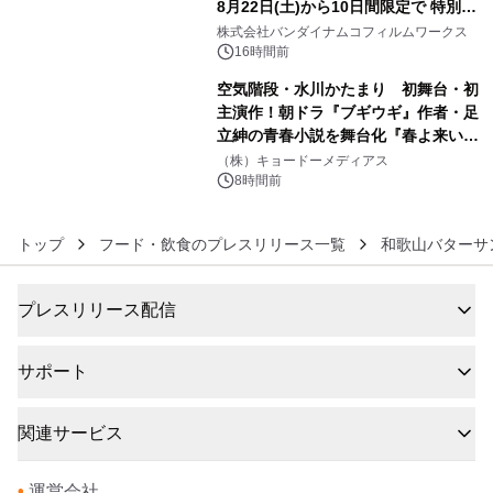
8月22日(土)から10日間限定で 特別映
5
像『UNICORN GUNDAM Statue ―
株式会社バンダイナムコフィルムワークス
BEYOND POSSIBILITY ―』を上映！
16時間前
空気階段・水川かたまり 初舞台・初
主演作！朝ドラ『ブギウギ』作者・足
立紳の青春小説を舞台化『春よ来い、
6
マジで来い』キービジュアル解禁！
（株）キョードーメディアス
8時間前
トップ
フード・飲食のプレスリリース一覧
和歌山バターサ
プレスリリース配信
サポート
関連サービス
•
運営会社