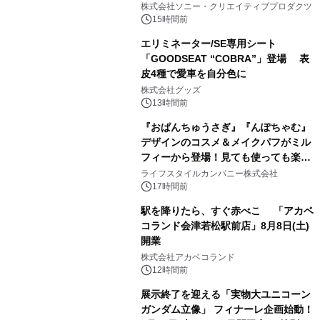
株式会社ソニー・クリエイティブプロダクツ
15時間前
エリミネーター/SE専用シート
「GOODSEAT “COBRA”」登場 表
皮4種で愛車を自分色に
2
株式会社グッズ
13時間前
『おぱんちゅうさぎ』『んぽちゃむ』
デザインのコスメ＆メイクパフがミル
フィーから登場！見ても使っても楽し
3
い、ポップでキュートなコレクショ
ライフスタイルカンパニー株式会社
ン。
17時間前
駅を降りたら、すぐ赤べこ 「アカベ
コランド会津若松駅前店」8月8日(土)
開業
4
株式会社アカベコランド
12時間前
展示終了を迎える「実物大ユニコーン
ガンダム立像」 フィナーレ企画始動！