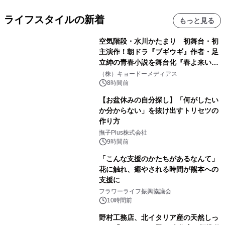
ライフスタイルの新着
もっと見る
空気階段・水川かたまり 初舞台・初
主演作！朝ドラ『ブギウギ』作者・足
立紳の青春小説を舞台化『春よ来い、
マジで来い』キービジュアル解禁！
（株）キョードーメディアス
8時間前
【お盆休みの自分探し】「何がしたい
か分からない」を抜け出すトリセツの
作り方
撫子Plus株式会社
9時間前
「こんな支援のかたちがあるなんて」
花に触れ、癒やされる時間が熊本への
支援に
フラワーライフ振興協議会
10時間前
野村工務店、北イタリア産の天然しっ