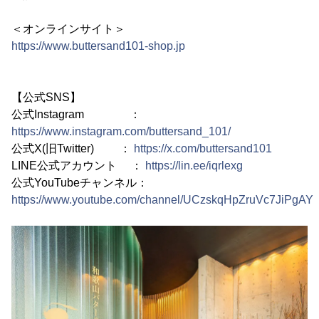
＜オンラインサイト＞
https://www.buttersand101-shop.jp
【公式SNS】
公式Instagram ：
https://www.instagram.com/buttersand_101/
公式X(旧Twitter) ：
https://x.com/buttersand101
LINE公式アカウント ：
https://lin.ee/iqrlexg
公式YouTubeチャンネル：
https://www.youtube.com/channel/UCzskqHpZruVc7JiPgAY