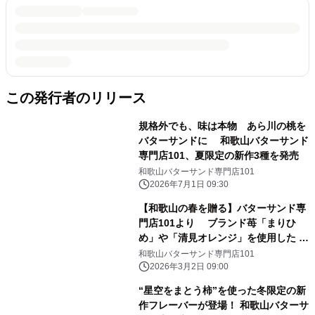
この発行者のリリース
規格外でも、味は本物 あら川の桃を
バターサンドに 和歌山バターサンド
専門店101、夏限定の新作3種を発売
和歌山バターサンド専門店101
2026年7月1日 09:30
【和歌山の春を贈る】バターサンド専
門店101より ブランド苺「まりひ
め」や「清見オレンジ」を使用した 春
の新作3種が3月1日(日)より登場！
和歌山バターサンド専門店101
2026年3月2日 09:00
“星空をまとう柿”を使った冬限定の新
作フレーバーが登場！ 和歌山バターサ