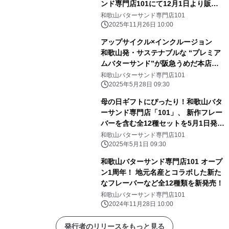
ンド専門店101にて12月1日より販売
開始
和歌山バターサンド専門店101
2025年11月26日 10:00
アップサイクル×インクルージョン
和歌山発・サステナブルな “プレミア
ムバターサンド”が阪急うめだ本店に
初登場！
和歌山バターサンド専門店101
2025年5月28日 09:30
母の日ギフトにぴったり！和歌山バタ
ーサンド専門店「101」、 新作フレー
バーを含む全12種セットを5月1日発
売！
和歌山バターサンド専門店101
2025年5月1日 09:30
和歌山バターサンド専門店101 オープ
ン1周年！ 地元名産とコラボした新た
なフレーバーなど全12種類を新発売！
和歌山バターサンド専門店101
2024年11月28日 10:00
発行者のリリースをもっと見る