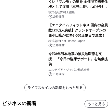
くい「マルモ」の壁を 全住宅で標準仕
様として採用「本当に良いものだけに
こだわる」
株式会社野村工務店
10時間前
【エニタイムフィットネス 国内の会員
数120万人突破】グランドオープンの
西小山店が世界6,000店舗目で達成！
株式会社Fast Fitness Japan
11時間前
令和8年熊本地震の被災地医療を支
援 『今日の臨床サポート』を無償提
供
エルゼビア・ジャパン株式会社
11時間前
ライフスタイルの新着をもっと見る
ビジネスの新着
もっと見る