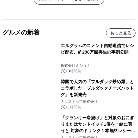
グルメの新着
もっと見る
エルグラムのコメント自動返信でレシ
ピ配布、約298万回再生の事例公開
株式会社ミショナ
10時間前
韓国で人気の「ブルダック炒め麺」と
コラボした「ブルダックチーズハット
グ」を新発売
ミニストップ株式会社
11時間前
「クランキー唐揚げ」と対象のおにぎ
りまたはサンドイッチ1個を一緒に買
うと 対象のドリンク１本無料レシート
クーポンもらえる！※1
ミニストップ株式会社