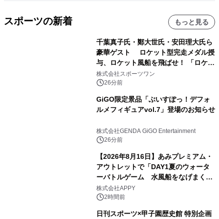
スポーツの新着
もっと見る
千葉真子氏・鄭大世氏・安田理大氏ら
豪華ゲスト ロケット型完走メダル授
与、ロケット風船を飛ばせ！ 「ロケッ
トマラソン2026」開催
株式会社スポーツワン
26分前
GiGO限定景品「ぶいすぽっ！デフォ
ルメフィギュアvol.7」登場のお知らせ
株式会社GENDA GiGO Entertainment
26分前
【2026年8月16日】あみプレミアム・
アウトレットで「DAY1夏のウォータ
ーバトルゲーム 水風船をなげまくろ
う！」を開催
株式会社APPY
2時間前
日刊スポーツ×甲子園歴史館 特別企画