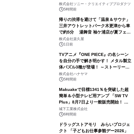
1
ラボレーション サウナイキタイコラ
株式会社ソニー・クリエイティブプロダクツ
ボグッズも発売決定！
5時間前
帰りの渋滞を避けて「温泉＆サウナ」
三井アウトレットパーク木更津から車
で約5分 湯舞音 袖ケ浦店が夏フェア
2
メニューを提供
株式会社楽久屋
1日前
TVアニメ『ONE PIECE』の名シーン
を自分の手で解き明かす！ メタル製立
体パズル3種が登場！ ～ストーリーと
3
ギミックが融合した 大人の体験型パズ
株式会社ハナヤマ
ルが8月7日(金)12時より先行予約受付
5時間前
開始～
Makuakeで目標1341％を突破した超
簡単＆小型テレビ用アンプ 「SW TV
Plus」8月7日より一般販売開始！ ケ
4
ーブル1本つなぐだけ、テレビの音が
城下工業株式会社
ぐっと豊かに
6時間前
ドラッグストアモリ みらいプロジェ
クト 「子どもお仕事参観デー2026」