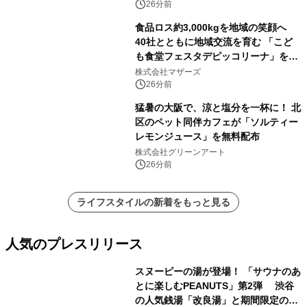
26分前
食品ロス約3,000kgを地域の笑顔へ
40社とともに地域交流を育む 「こど
も食堂フェスタデピッコリーナ」を9
月5日(土)開催
株式会社マザーズ
26分前
猛暑の大阪で、涼と塩分を一杯に！ 北
区のペット同伴カフェが「ソルティー
レモンジュース」を無料配布
株式会社グリーンアート
26分前
ライフスタイルの新着をもっと見る
人気のプレスリリース
スヌーピーの湯が登場！ 「サウナのあ
とに楽しむPEANUTS」第2弾 渋谷
の人気銭湯「改良湯」と期間限定のコ