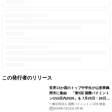
この発行者のリリース
世界13か国のトップ中学生が山形県鶴
岡市に集結 「第5回 国際バドミント
ンU16庄内2026」を 7月25日・26日に
開催 全78試合 YouTubeライブ配
一般社団法人 国際バドミントン U16 推進協
議会
信
2026年7月22日 09:30