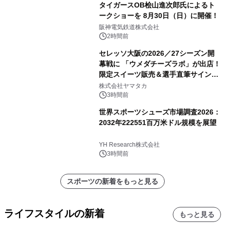
タイガースOB桧山進次郎氏によるト
ークショーを 8月30日（日）に開催！
阪神電気鉄道株式会社
2時間前
セレッソ大阪の2026／27シーズン開
幕戦に 「ウメダチーズラボ」が出店！
限定スイーツ販売＆選手直筆サイング
ッズが当たる抽選会を 8月8日に開催
株式会社ヤマタカ
3時間前
世界スポーツシューズ市場調査2026：
2032年222551百万米ドル規模を展望
YH Research株式会社
3時間前
スポーツの新着をもっと見る
ライフスタイルの新着
もっと見る