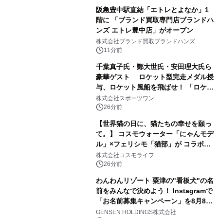
阪急豊中駅直結「エトレとよなか」1
階に 「ブランド買取専門店ブランドハ
ンズ エトレ豊中店」がオープン
株式会社ブランド買取ブランドハンズ
11分前
千葉真子氏・鄭大世氏・安田理大氏ら
豪華ゲスト ロケット型完走メダル授
与、ロケット風船を飛ばせ！ 「ロケッ
トマラソン2026」開催
株式会社スポーツワン
26分前
【世界猫の日に、猫たちの幸せを願っ
て。】 コスモウォーター「にゃんモデ
ル」×フェリシモ「猫部」が コラボキ
ャンペーンを実施
株式会社コスモライフ
26分前
わんわんリゾート 粟津の"看板犬"の名
前をみんなで決めよう！ Instagramで
「お名前募集キャンペーン」を8月8日
(土)より開催
GENSEN HOLDINGS株式会社