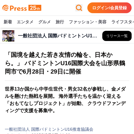
ログイン/会員登録
新着
エンタメ
グルメ
旅行
ファッション・美容
ライフスタ
一般社団法人 国際バドミントンU16推進協議会
リリース一覧
「国境を越えた若き友情の輪を、日本か
ら。」 バドミントンU16国際大会を山形県鶴
岡市で6月28日・29日に開催
世界13か国から中学生世代・男女32名が参戦し、金メダ
ルを懸けた熱戦を展開。 海外選手たちを温かく迎える
「おもてなしプロジェクト」が始動、 クラウドファンデ
ィングで支援を募集中。
一般社団法人 国際バドミントンU16推進協議会