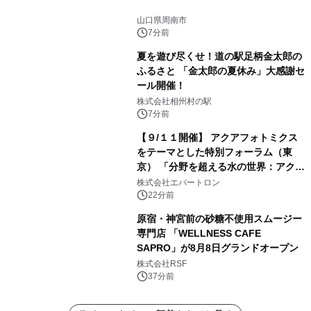
山口県周南市
7分前
夏を遊び尽くせ！道の駅足柄金太郎の
ふるさと 「金太郎の夏休み」大感謝セ
ール開催！
株式会社相州村の駅
7分前
【９/１１開催】 アクアフォトミクス
をテーマとした特別フォーラム（東
京） 「分野を超える水の世界：アクア
フォトミクスが切り拓く新しい科学の
株式会社エバートロン
地平」を開催
22分前
原宿・神宮前の砂糖不使用スムージー
専門店 「WELLNESS CAFE
SAPRO」が8月8日グランドオープン
株式会社RSF
37分前