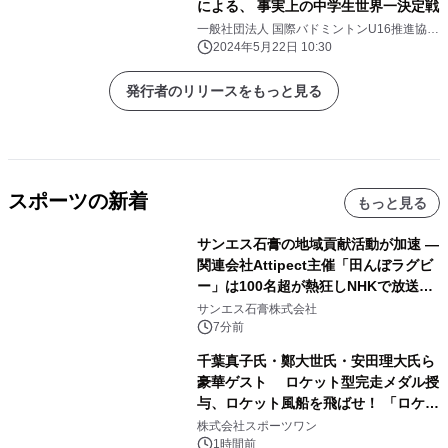
による、 事実上の中学生世界一決定戦
一般社団法人 国際バドミントンU16推進協議
会
2024年5月22日 10:30
発行者のリリースをもっと見る
スポーツの新着
もっと見る
サンエス石膏の地域貢献活動が加速 ―
関連会社Attipect主催「田んぼラグビ
ー」は100名超が熱狂しNHKで放送さ
れました。
サンエス石膏株式会社
7分前
千葉真子氏・鄭大世氏・安田理大氏ら
豪華ゲスト ロケット型完走メダル授
与、ロケット風船を飛ばせ！ 「ロケッ
トマラソン2026」開催
株式会社スポーツワン
1時間前