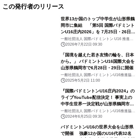
この発行者のリリース
世界13か国のトップ中学生が山形県鶴
岡市に集結 「第5回 国際バドミント
ンU16庄内2026」を 7月25日・26日に
開催 全78試合 YouTubeライブ配
一般社団法人 国際バドミントン U16 推進協
議会
信
2026年7月22日 09:30
「国境を越えた若き友情の輪を、日本
から。」 バドミントンU16国際大会を
山形県鶴岡市で6月28日・29日に開催
一般社団法人 国際バドミントンU16推進協議
会
2025年5月2日 11:00
『国際バドミントンU16庄内2024』の
ライブYouTube配信決定！ 事実上の
中学生世界一決定戦が山形県鶴岡市で
6月29日、30日開催
一般社団法人 国際バドミントンU16推進協議
会
2024年6月25日 09:30
バドミントンU16の世界大会を山形県
で開催 強豪12か国のU16代表32名