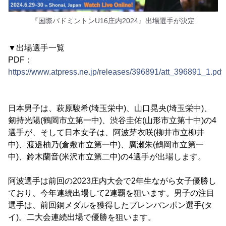
『国際バドミントンU16庄内2024』出場選手が決定
▼出場選手一覧
PDF：
https://www.atpress.ne.jp/releases/396891/att_396891_1.pdf
日本男子は、萩原駿希(埼玉栄中)、山口晃央(埼玉栄中)、
剱持光陽(鶴岡市立第一中)、渋谷圭佑(山形市立第十中)の4
選手が、そして日本女子は、阿波芽衣咲(柳井市立柳井
中)、渡邉柚乃(倉敷市立第一中)、廣瀬朱(鶴岡市立第一
中)、鈴木蘭音(米沢市立第二中)の4選手が出場します。
阿波選手は前回の2023庄内大会で2年生ながら女子優勝し
ており、今年連続出場して2連覇を狙います。男子の注目
選手は、前回銅メダルを獲得したプレンパンポン選手(タ
イ)。二大会連続出場で優勝を狙います。