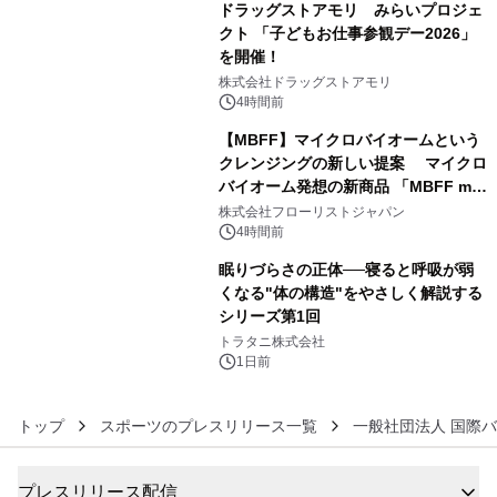
ドラッグストアモリ みらいプロジェ
クト 「子どもお仕事参観デー2026」
を開催！
4
株式会社ドラッグストアモリ
4時間前
【MBFF】マイクロバイオームという
クレンジングの新しい提案 マイクロ
バイオーム発想の新商品 「MBFF mb
5
クレンジングPRO」を2026年8月6日
株式会社フローリストジャパン
発売
4時間前
眠りづらさの正体──寝ると呼吸が弱
くなる"体の構造"をやさしく解説する
シリーズ第1回
6
トラタニ株式会社
1日前
トップ
スポーツのプレスリリース一覧
一般社団法人 国際バ
プレスリリース配信