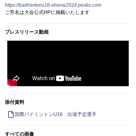
https://badmintonu16-shonai2024.peatix.com
ご芳名は大会公式HPに掲載いたします
プレスリリース動画
添付資料
国際バドミントンU16 出場予定選手
すべての画像