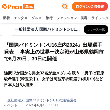
ログイン/会員登録
新着
エンタメ
グルメ
旅行
ファッション・美容
ライフスタ
一般社団法人 国際バドミントンU16推進協議会
リリース一覧
『国際バドミントンU16庄内2024』出場選手
発表 事実上の世界一決定戦が山形県鶴岡市
で6月29日、30日に開催
強豪12か国から男女32名が金メダルを競う 男子は萩原
駿希選手(埼玉栄中)、女子は阿波芽衣咲選手(柳井中)など
日本人は8人選出
一般社団法人 国際バドミントンU16推進協議会
イベント
2024年6月4日 11:00