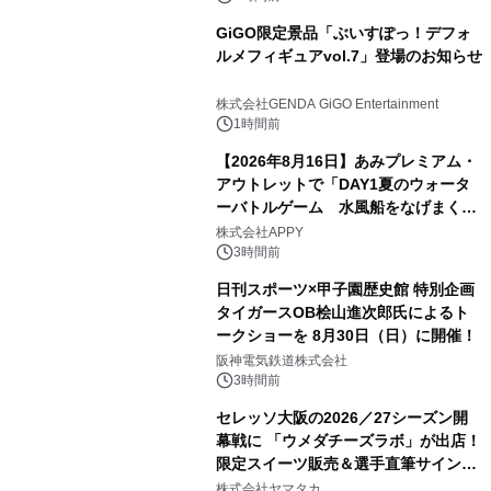
GiGO限定景品「ぶいすぽっ！デフォ
ルメフィギュアvol.7」登場のお知らせ
株式会社GENDA GiGO Entertainment
1時間前
【2026年8月16日】あみプレミアム・
アウトレットで「DAY1夏のウォータ
ーバトルゲーム 水風船をなげまくろ
う！」を開催
株式会社APPY
3時間前
日刊スポーツ×甲子園歴史館 特別企画
タイガースOB桧山進次郎氏によるト
ークショーを 8月30日（日）に開催！
阪神電気鉄道株式会社
3時間前
セレッソ大阪の2026／27シーズン開
幕戦に 「ウメダチーズラボ」が出店！
限定スイーツ販売＆選手直筆サイング
ッズが当たる抽選会を 8月8日に開催
株式会社ヤマタカ