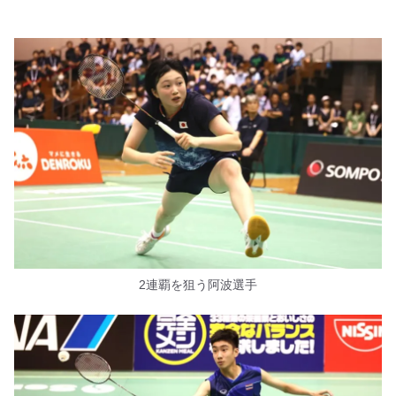
2連覇を狙う阿波選手