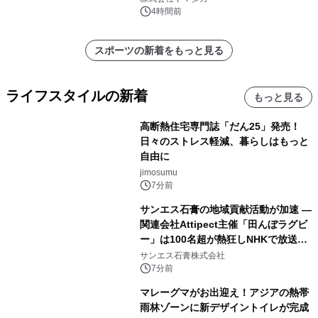
4時間前
スポーツの新着をもっと見る
ライフスタイルの新着
もっと見る
高断熱住宅専門誌「だん25」発売！
日々のストレス軽減、暮らしはもっと
自由に
jimosumu
7分前
サンエス石膏の地域貢献活動が加速 ―
関連会社Attipect主催「田んぼラグビ
ー」は100名超が熱狂しNHKで放送さ
れました。
サンエス石膏株式会社
7分前
マレーグマがお出迎え！アジアの熱帯
雨林ゾーンに新デザイントイレが完成