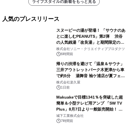
ライフスタイルの新着をもっと見る
人気のプレスリリース
スヌーピーの湯が登場！ 「サウナのあ
とに楽しむPEANUTS」第2弾 渋谷
の人気銭湯「改良湯」と期間限定のコ
1
ラボレーション サウナイキタイコラ
株式会社ソニー・クリエイティブプロダクツ
ボグッズも発売決定！
6時間前
帰りの渋滞を避けて「温泉＆サウナ」
三井アウトレットパーク木更津から車
で約5分 湯舞音 袖ケ浦店が夏フェア
2
メニューを提供
株式会社楽久屋
1日前
Makuakeで目標1341％を突破した超
簡単＆小型テレビ用アンプ 「SW TV
Plus」8月7日より一般販売開始！ ケ
3
ーブル1本つなぐだけ、テレビの音が
城下工業株式会社
ぐっと豊かに
7時間前