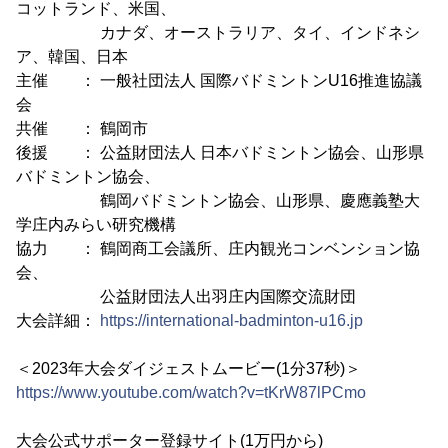
コットランド、米国、
カナダ、オーストラリア、タイ、インドネシ
ア、韓国、日本
主催 ： 一般社団法人 国際バドミントンU16推進協議
会
共催 ： 鶴岡市
後援 ： 公益財団法人 日本バドミントン協会、山形県
バドミントン協会、
鶴岡バドミントン協会、山形県、慶應義塾大
学庄内みらい研究機構
協力 ： 鶴岡商工会議所、庄内観光コンベンション協
会、
公益財団法人出羽庄内国際交流財団
大会詳細：
https://international-badminton-u16.jp
＜2023年大会ダイジェストムービー(1分37秒)＞
https://www.youtube.com/watch?v=tKrW87lPCmo
大会公式サポーター登録サイト(1万円から)