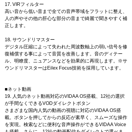
17. VIRフィルター
高い音から低い音まで全ての音声帯域をフラットに整え、
人の声やその他の肝心な部分の音まで綺麗で聞きやすく補
正します。
18. サウンドリマスター
デジタル圧縮によって失われた周波数軸上の弱い信号を修
復補償する事によって音質を改善します。音のディテー
ル、明瞭度、ニュアンスなどを効果的に再現します。※サ
ウンドリマスターはEilex Focus技術を採用しています。
■ネット動画
19. 人気のネット動画対応のVIDAA OS搭載、12社の選択
が手間なくできるVODダイレクトボタン
さまざまな国内人気の動画の視聴に対応のVIDAA OS搭
載。ボタンを押してからの反応が素早く、スムーズな操作
を実現。検索などに便利な音声操作ができるVIDAA Voice
も搭載。さらに、12社の動画配信をダイレクトで選べま