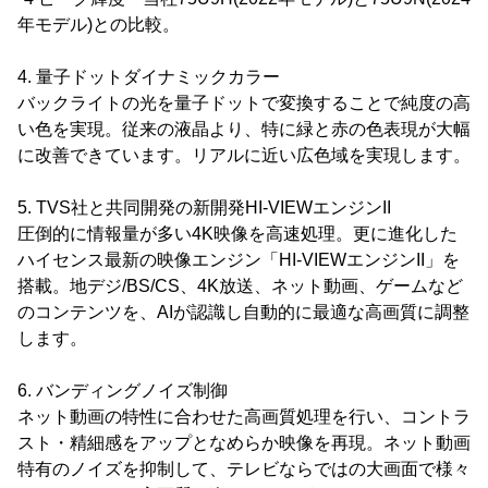
年モデル)との比較。
4. 量子ドットダイナミックカラー
バックライトの光を量子ドットで変換することで純度の高
い色を実現。従来の液晶より、特に緑と赤の色表現が大幅
に改善できています。リアルに近い広色域を実現します。
5. TVS社と共同開発の新開発HI-VIEWエンジンII
圧倒的に情報量が多い4K映像を高速処理。更に進化した
ハイセンス最新の映像エンジン「HI-VIEWエンジンII」を
搭載。地デジ/BS/CS、4K放送、ネット動画、ゲームなど
のコンテンツを、AIが認識し自動的に最適な高画質に調整
します。
6. バンディングノイズ制御
ネット動画の特性に合わせた高画質処理を行い、コントラ
スト・精細感をアップとなめらか映像を再現。ネット動画
特有のノイズを抑制して、テレビならではの大画面で様々