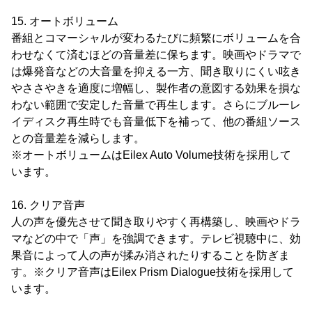
15. オートボリューム
番組とコマーシャルが変わるたびに頻繁にボリュームを合
わせなくて済むほどの音量差に保ちます。映画やドラマで
は爆発音などの大音量を抑える一方、聞き取りにくい呟き
やささやきを適度に増幅し、製作者の意図する効果を損な
わない範囲で安定した音量で再生します。さらにブルーレ
イディスク再生時でも音量低下を補って、他の番組ソース
との音量差を減らします。
※オートボリュームはEilex Auto Volume技術を採用して
います。
16. クリア音声
人の声を優先させて聞き取りやすく再構築し、映画やドラ
マなどの中で「声」を強調できます。テレビ視聴中に、効
果音によって人の声が揉み消されたりすることを防ぎま
す。※クリア音声はEilex Prism Dialogue技術を採用して
います。