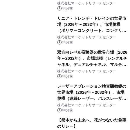
ケット、純チタン製ブラケット）・分
株式会社マーケットリサーチセンター
析レポートを発表
44分前
リニア・トレンチ・ドレインの世界市
場（2026年～2032年）、市場規模
（ポリマーコンクリート、コンクリー
ト、プラスチック、金属）・分析レポ
株式会社マーケットリサーチセンター
ートを発表
44分前
双方向レベル変換器の世界市場（2026
年～2032年）、市場規模（シングルチ
ャネル、デュアルチャネル、マルチチ
ャネル）・分析レポートを発表
株式会社マーケットリサーチセンター
44分前
レーザーアブレーション検査顕微鏡の
世界市場（2026年～2032年）、市場
規模（連続レーザー、パルスレーザ
ー）・分析レポートを発表
株式会社マーケットリサーチセンター
44分前
【熊本から未来へ。花がつないだ希望
のリレー】