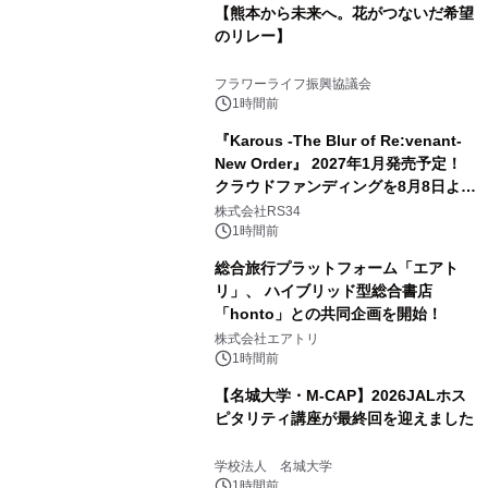
【熊本から未来へ。花がつないだ希望
のリレー】
フラワーライフ振興協議会
1時間前
『Karous -The Blur of Re:venant-
New Order』 2027年1月発売予定！
クラウドファンディングを8月8日より
開始
株式会社RS34
1時間前
総合旅行プラットフォーム「エアト
リ」、 ハイブリッド型総合書店
「honto」との共同企画を開始！
株式会社エアトリ
1時間前
【名城大学・M-CAP】2026JALホス
ピタリティ講座が最終回を迎えました
学校法人 名城大学
1時間前