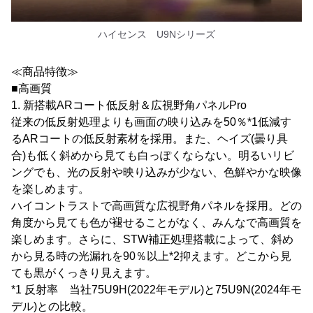
ハイセンス U9Nシリーズ
≪商品特徴≫
■高画質
1. 新搭載ARコート低反射＆広視野角パネルPro
従来の低反射処理よりも画面の映り込みを50％*1低減す
るARコートの低反射素材を採用。また、ヘイズ(曇り具
合)も低く斜めから見ても白っぽくならない。明るいリビ
ングでも、光の反射や映り込みが少ない、色鮮やかな映像
を楽しめます。
ハイコントラストで高画質な広視野角パネルを採用。どの
角度から見ても色が褪せることがなく、みんなで高画質を
楽しめます。さらに、STW補正処理搭載によって、斜め
から見る時の光漏れを90％以上*2抑えます。どこから見
ても黒がくっきり見えます。
*1 反射率 当社75U9H(2022年モデル)と75U9N(2024年モ
デル)との比較。