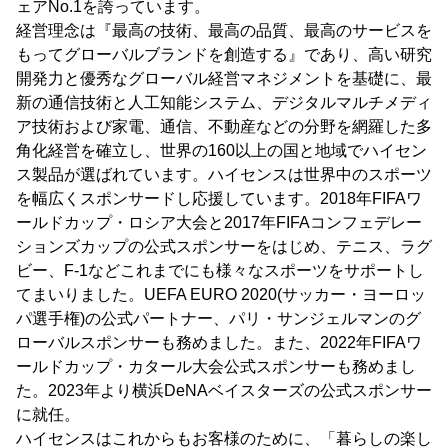
ェアNo.1を誇っています。
経営理念は『最高の技術、最高の品質、最高のサービスを
もってグローバルブランドを創造する』であり、高い研究
開発力と優秀なグローバル経営マネジメントを基礎に、最
新の通信技術と人工知能システム、デジタルマルチメディ
ア技術および家電、通信、不動産などの分野を網羅した多
角化経営を確立し、世界の160以上の国と地域でハイセン
ス製品が選ばれています。ハイセンスは世界中のスポーツ
を幅広くスポンサードし応援しています。2018年FIFAワ
ールドカップ・ロシア大会と2017年FIFAコンフェデレー
ションズカップの公式スポンサーをはじめ、テニス、ラグ
ビー、F-1などこれまでにも様々なスポーツをサポートし
てまいりました。UEFA EURO 2020(サッカー・ヨーロッ
パ選手権)の公式パートナー、パリ・サンジェルマンのグ
ローバルスポンサーも務めました。また、2022年FIFAワ
ールドカップ・カタール大会公式スポンサーも務めまし
た。2023年より横浜DeNAベイスターズの公式スポンサー
に就任。
ハイセンスはこれからもお客様のために、「暮らしの楽し