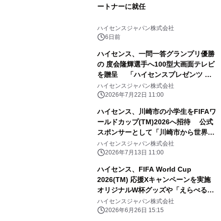
ートナーに就任
ハイセンスジャパン株式会社
6日前
ハイセンス、一問一答グランプリ優勝
の 度会隆輝選手へ100型大画面テレビ
を贈呈 「ハイセンスプレゼンツ 横
浜DeNAベイスターズのここだけの話
ハイセンスジャパン株式会社
2026」 チャレンジ企画で見事優勝
2026年7月22日 11:00
ハイセンス、川崎市の小学生をFIFAワ
ールドカップ(TM)2026へ招待 公式
スポンサーとして「川崎市から世界
へ」を実施
ハイセンスジャパン株式会社
2026年7月13日 11:00
ハイセンス、FIFA World Cup
2026(TM) 応援Xキャンペーンを実施
オリジナルW杯グッズや「えらべる
Pay」が その場で当たるキャンペーン
ハイセンスジャパン株式会社
を展開
2026年6月26日 15:15