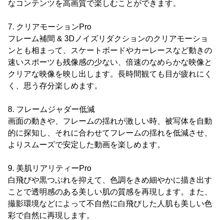
なコンテンツを高画質で楽しむことができます。
7. クリアモーションPro
フレーム補間 & 3Dノイズリダクションのクリアモーショ
ンとも相まって、スケートボードやカーレースなど動きの
速いスポーツも残像感の少ない、倍速のなめらかな映像と
クリアな映像を映し出します。長時間観ても目が疲れにく
く、思う存分楽しめます。
8. フレームジャダー低減
画面の動きや、フレームの揺れが激しい時、被写体を自動
的に探知し、それに合わせてフレームの揺れを低減させ、
よりスムーズで安定した動画を楽しめます。
9. 美肌リアリティーPro
白飛びや黒つぶれを抑えて、色調をきめ細やかに描き出す
ことで透明感のある美しい肌の質感を再現します。また、
撮影環境などによって不自然に白飛びした人肌も美しい色
彩で自然に再現します。