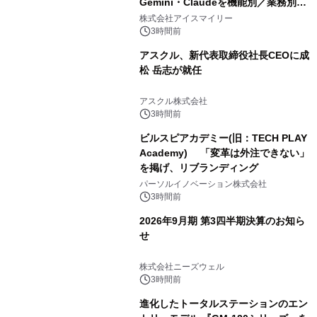
Gemini・Claudeを機能別／業務別に
比較―自社に合う生成AIの選び方がわ
株式会社アイスマイリー
かる実践ガイド
3時間前
アスクル、新代表取締役社長CEOに成
松 岳志が就任
アスクル株式会社
3時間前
ビルスピアカデミー(旧：TECH PLAY
Academy) 「変革は外注できない」
を掲げ、リブランディング
パーソルイノベーション株式会社
3時間前
2026年9月期 第3四半期決算のお知ら
せ
株式会社ニーズウェル
3時間前
進化したトータルステーションのエン