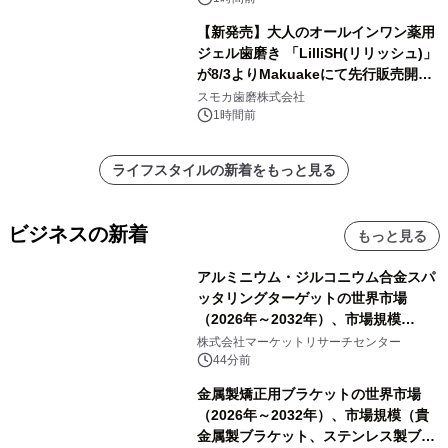
【新発売】大人のオールインワン薬用
ジェル歯磨き 「LilliSH(リリッシュ)」
が8/3よりMakuakeにて先行販売開
始！
スモカ歯磨株式会社
1時間前
ライフスタイルの新着をもっと見る
ビジネスの新着
もっと見る
アルミニウム・ジルコニウム合金スパ
ッタリングターゲットの世界市場
（2026年～2032年）、市場規模
（0.995、0.999、その他）・分析レポ
株式会社マーケットリサーチセンター
ートを発表
44分前
金属製矯正用ブラケットの世界市場
（2026年～2032年）、市場規模（貴
金属製ブラケット、ステンレス製ブラ