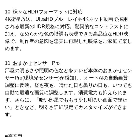
10. 様々なHDRフォーマットに対応
4K衛星放送、UltraHDブルーレイや4Kネット動画で採用
される最新のHDR規格に対応。驚異的なコントラストに
加え、なめらかな色の階調も表現できる高品位なHDR映
像で、制作者の意図を忠実に再現した映像をご家庭で楽し
めます。
11. おまかせセンサーPro
部屋の明るさや照明の色などをテレビ本体のおまかせセン
サーPro(環境光センサー)が感知し、オートAIの自動画質
調整に反映。昼も夜も、晴れた日も曇りの日も、いつでも
自動で最適な画質に調整します。消費電力も抑えられま
す。さらに、「暗い部屋でももう少し明るい画面で観た
い」ときなど、明るさ詳細設定でカスタマイズができま
す。
■高音質